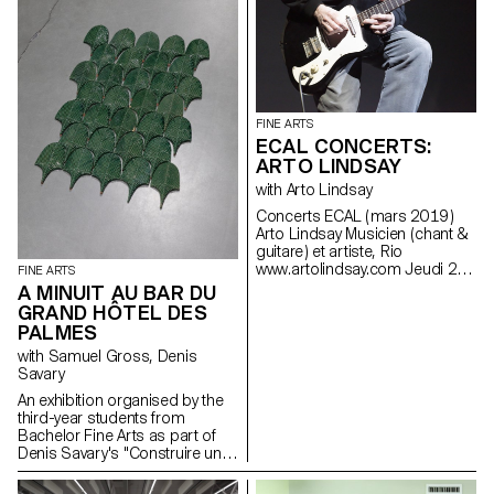
FINE ARTS
ECAL CONCERTS:
ARTO LINDSAY
with Arto Lindsay
Concerts ECAL ( mars 2019 )
Arto Lindsay Musicien ( chant &
guitare ) et artiste, Rio
www.artolindsay.com Jeudi 21
FINE ARTS
mars à 19h30 Studio Cinéma,
A MINUIT AU BAR DU
ECAL Entrée libre Né en 1953,
GRAND HÔTEL DES
Arto Lindsay se situe à
PALMES
l’intersection de la musique et
with Samuel Gross, Denis
de l’art depuis plus de quatre
Savary
décennies. En tant que membre
de DNA, il a contribué à la
An exhibition organised by the
fondation de la No Wave fin des
third-year students from
années 70 à New York. Il a
Bachelor Fine Arts as part of
ensuite développé une
Denis Savary's "Construire un
musique pop extrêmement
feu" course. In collaboration
subversive, un mélange de
with the Ceramiche Fratantoni