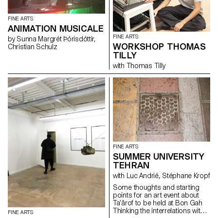
FINE ARTS
ANIMATION MUSICALE
FINE ARTS
by Sunna Margrét Þórisdóttir,
WORKSHOP THOMAS
Christian Schulz
TILLY
with Thomas Tilly
FINE ARTS
SUMMER UNIVERSITY
TEHRAN
with Luc Andrié, Stéphane Kropf
Some thoughts and starting
points for an art event about
Ta’ârof to be held at Bon Gah
Thinking the interrelations within
FINE ARTS