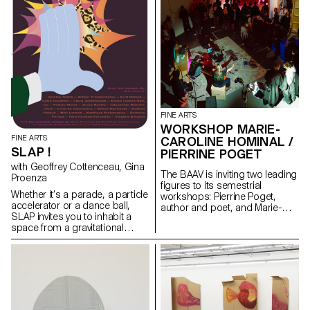
FINE ARTS
WORKSHOP MARIE-
FINE ARTS
CAROLINE HOMINAL /
SLAP !
PIERRINE POGET
with Geoffrey Cottenceau, Gina
The BAAV is inviting two leading
Proenza
figures to its semestrial
Whether it’s a parade, a particle
workshops: Pierrine Poget,
accelerator or a dance ball,
author and poet, and Marie-
SLAP invites you to inhabit a
Caroline Hominal, dancer and
space from a gravitational
performer, both from Geneva.
perspective. Positioned on the
The former, described by one
boundary between two and
student as an "osteopath of the
three dimensions, the works
brain", invites a group of
are subject to centrifugal laws
students to make a family with
and find themselves
the voices in their heads, while
exchanging with one another to
the latter invites bodies into the
create fortuitous narratives, as
space of the party for a