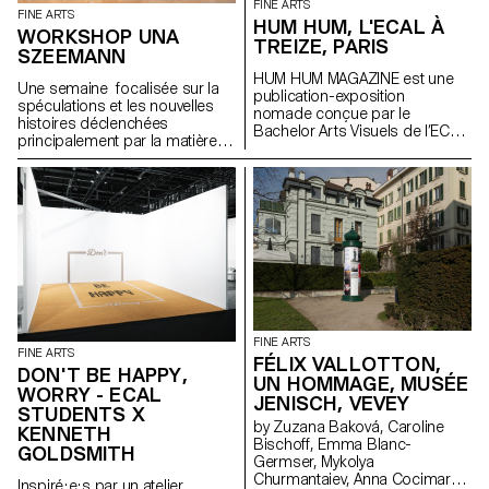
FINE ARTS
FINE ARTS
HUM HUM, L'ECAL À
WORKSHOP UNA
TREIZE, PARIS
SZEEMANN
HUM HUM MAGAZINE est une
Une semaine focalisée sur la
publication-exposition
spéculations et les nouvelles
nomade conçue par le
histoires déclenchées
Bachelor Arts Visuels de l’ECAL
principalement par la matière
dont le premier numéro investit
avec l'artiste Una Szeemann.
la galerie parisienne Treize.
Les étudiant.exs ont orienté
Organisée autour d'une série
leurs réflexions sur le pouvoir
d'invitations, chaque édition est
des objets, du point de vue de
pensée par les étudiant·e·s du
l'art, du fétichisme, de l'object
Bachelor Arts Visuels comme
oriented ontology, de la
une exposition facilement
psychanalyse et de la magie…
diffusable et activable à l’infini. À
l’occasion du lancement de
son premier numéro, HUM
HUM MAGAZINE investit Treize à
Paris pour y déployer son
FINE ARTS
FINE ARTS
sommaire à l’échelle du lieu. Un
FÉLIX VALLOTTON,
DON'T BE HAPPY,
projet initié par Philippe
UN HOMMAGE, MUSÉE
WORRY - ECAL
Decrauzat, Gallien Déjean et
JENISCH, VEVEY
Stéphane Kropf.
STUDENTS X
by Zuzana Baková, Caroline
KENNETH
Bischoff, Emma Blanc-
GOLDSMITH
Germser, Mykolya
Churmantaiev, Anna Cocimarov,
Inspiré·e·s par un atelier