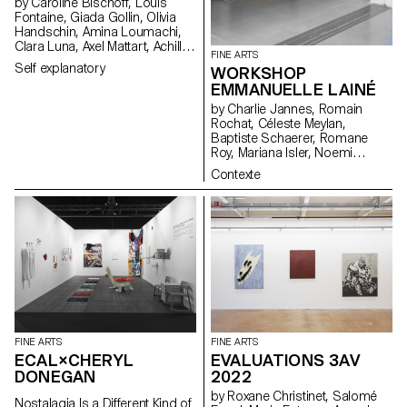
by Caroline Bischoff, Louis
Fontaine, Giada Gollin, Olivia
Handschin, Amina Loumachi,
Clara Luna, Axel Mattart, Achille
FINE ARTS
Meier, Charlie Schär, Jamie
Self explanatory
WORKSHOP
Soria, Nayla Younes, Mayalène
EMMANUELLE LAINÉ
de Roquemaurel
by Charlie Jannes, Romain
Rochat, Céleste Meylan,
Baptiste Schaerer, Romane
Roy, Mariana Isler, Noemi
Leneman, Anna Kawahara, Tom
Contexte
Grbic, Julie Wuhrmann
FINE ARTS
FINE ARTS
ECAL×CHERYL
EVALUATIONS 3AV
DONEGAN
2022
by Roxane Christinet, Salomé
Nostalagia Is a Different Kind of