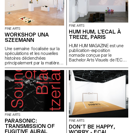
FINE ARTS
FINE ARTS
HUM HUM, L'ECAL À
WORKSHOP UNA
TREIZE, PARIS
SZEEMANN
HUM HUM MAGAZINE est une
Une semaine focalisée sur la
publication-exposition
spéculations et les nouvelles
nomade conçue par le
histoires déclenchées
Bachelor Arts Visuels de l’ECAL
principalement par la matière
dont le premier numéro investit
avec l'artiste Una Szeemann.
la galerie parisienne Treize.
Les étudiant.exs ont orienté
Organisée autour d'une série
leurs réflexions sur le pouvoir
d'invitations, chaque édition est
des objets, du point de vue de
pensée par les étudiant·e·s du
l'art, du fétichisme, de l'object
Bachelor Arts Visuels comme
oriented ontology, de la
une exposition facilement
psychanalyse et de la magie…
diffusable et activable à l’infini. À
l’occasion du lancement de
son premier numéro, HUM
HUM MAGAZINE investit Treize à
FINE ARTS
Paris pour y déployer son
PARASONIC:
FINE ARTS
sommaire à l’échelle du lieu. Un
TRANSMISSION OF
DON'T BE HAPPY,
projet initié par Philippe
FUGITIVE AURAL
WORRY - ECAL
Decrauzat, Gallien Déjean et