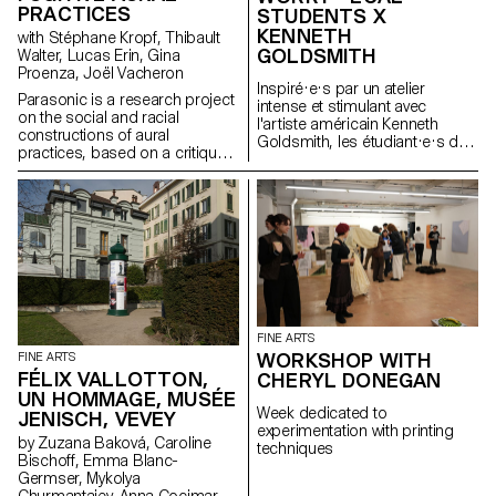
PRACTICES
Stéphane Kropf.
STUDENTS X
KENNETH
with Stéphane Kropf, Thibault
GOLDSMITH
Walter, Lucas Erin, Gina
Proenza, Joël Vacheron
Inspiré·e·s par un atelier
Parasonic is a research project
intense et stimulant avec
on the social and racial
l'artiste américain Kenneth
constructions of aural
Goldsmith, les étudiant·e·s du
practices, based on a critique
Bachelor Arts Visuels ont
of a regime of thinking and
valorisé des signes subtils du
listening to sound that is over-
quotidien, transformant des
represented in the arts, and
pensées errantes en un tapis :
which aims to create spaces
non pas comme un dessin,
for the transmission of fugitive
mais comme un détour ; non
aural practices.
pas comme une déclaration,
mais comme une collection
d'absurdités oubliées. Poète
distingué par le MoMA, Kenneth
Goldsmith s’inspire de son
FINE ARTS
manifeste Uncreative
WORKSHOP WITH
FINE ARTS
Writing pour créer notamment
FÉLIX VALLOTTON,
CHERYL DONEGAN
livres, textes critiques,
UN HOMMAGE, MUSÉE
émissions et installations à
Week dedicated to
JENISCH, VEVEY
partir de collages de matériaux
experimentation with printing
trouvés.
by Zuzana Baková, Caroline
techniques
Bischoff, Emma Blanc-
Germser, Mykolya