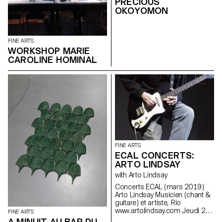
PRECIOUS
OKOYOMON
FINE ARTS
WORKSHOP MARIE
CAROLINE HOMINAL
FINE ARTS
ECAL CONCERTS:
ARTO LINDSAY
with Arto Lindsay
Concerts ECAL ( mars 2019 )
Arto Lindsay Musicien ( chant &
guitare ) et artiste, Rio
www.artolindsay.com Jeudi 21
FINE ARTS
mars à 19h30 Studio Cinéma,
A MINUIT AU BAR DU