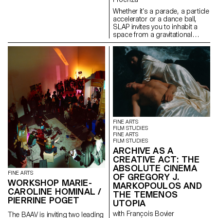
Whether it’s a parade, a particle
accelerator or a dance ball,
SLAP invites you to inhabit a
space from a gravitational
perspective. Positioned on the
boundary between two and
three dimensions, the works
are subject to centrifugal laws
and find themselves
exchanging with one another to
create fortuitous narratives, as
if the continuous round of
which they were a part of had
suddenly come to a halt. The
exhibition space becomes the
FINE ARTS
site of a fundamentally social
FILM STUDIES
FINE ARTS
event - in terms of the works it
FILM STUDIES
hosts and the exhibition context
ARCHIVE AS A
- and reveals the social
CREATIVE ACT: THE
perspective that the works hold
ABSOLUTE CINEMA
in rela- tion to each other. Like a
FINE ARTS
boring chat with a friend of a
OF GREGORY J.
WORKSHOP MARIE-
friend, some pieces are
MARKOPOULOS AND
CAROLINE HOMINAL /
overwhelmed by their
THE TEMENOS
conversations, while others
PIERRINE POGET
UTOPIA
lend themselves easily to them.
with François Bovier
You’ll have no hesitation in
The BAAV is inviting two leading