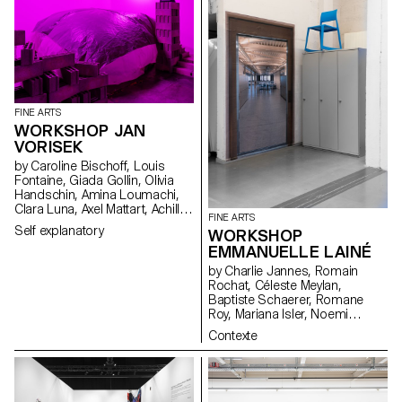
FINE ARTS
WORKSHOP JAN
VORISEK
by Caroline Bischoff, Louis
Fontaine, Giada Gollin, Olivia
Handschin, Amina Loumachi,
Clara Luna, Axel Mattart, Achille
FINE ARTS
Meier, Charlie Schär, Jamie
Self explanatory
WORKSHOP
Soria, Nayla Younes, Mayalène
EMMANUELLE LAINÉ
de Roquemaurel
by Charlie Jannes, Romain
Rochat, Céleste Meylan,
Baptiste Schaerer, Romane
Roy, Mariana Isler, Noemi
Leneman, Anna Kawahara, Tom
Contexte
Grbic, Julie Wuhrmann