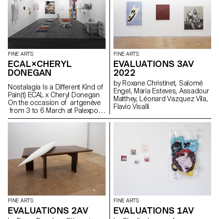
FINE ARTS
FINE ARTS
ECAL×CHERYL
EVALUATIONS 3AV
DONEGAN
2022
by Roxane Christinet, Salomé
Nostalagia Is a Different Kind of
Engel, Maria Esteves, Assadour
Pain(t) ECAL x Cheryl Donegan
Matthey, Léonard Vazquez Vila,
On the occasion of artgenève
Flavio Visalli
from 3 to 6 March at Palexpo,
ECAL presents projects by
Bachelor Fine Arts students
produced during a workshop
with American artist Cheryl
Donegan Initiated in the context
of a collaboration with the Art &
Vie Foundation, whose mission
revolves around textiles, this
workshop aimed at crossing
everyday objects, subverting
craft processes and
FINE ARTS
FINE ARTS
reproductive gestures.
EVALUATIONS 2AV
EVALUATIONS 1AV
Produced by students from the