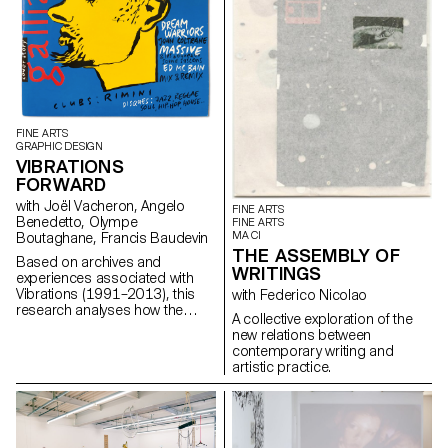
FINE ARTS
GRAPHIC DESIGN
VIBRATIONS
FORWARD
with Joël Vacheron, Angelo
FINE ARTS
Benedetto, Olympe
FINE ARTS
MA CI
Boutaghane, Francis Baudevin
THE ASSEMBLY OF
Based on archives and
WRITINGS
experiences associated with
Vibrations (1991–2013), this
with Federico Nicolao
research analyses how the
A collective exploration of the
magazine's textual, graphic and
new relations between
photographic content provides
contemporary writing and
insight into the challenges of
artistic practice.
communicating about popular
music today.