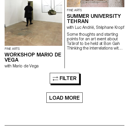
FINE ARTS
SUMMER UNIVERSITY
TEHRAN
with Luc Andrié, Stéphane Kropf
Some thoughts and starting
points for an art event about
Ta’ârof to be held at Bon Gah
Thinking the interrelations within
FINE ARTS
the art world, taking as a
WORKSHOP MARIO DE
starting point an Iranian artist
VEGA
run space inviting a visiting
with Mario de Vega
Swiss art school wishing to
understand (or underscore…) if
and how Ta’ârof may be of any
FILTER
help to try to build a temporary
community, and make art.
Drawing on some recent UN
General Assembly speeches,
LOAD MORE
that Trick or Treat is the ultimate
geopolitical strategy tool, where
USA is working towards a
« more just and peaceful
future ». Assuming that
Switzerland is a neutral country
and thereafter represents