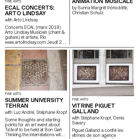
ANIMATION MUSICALE
FINE ARTS
ECAL CONCERTS:
by Sunna Margrét Þórisdóttir,
ARTO LINDSAY
Christian Schulz
with Arto Lindsay
Concerts ECAL ( mars 2019 )
Arto Lindsay Musicien ( chant &
guitare ) et artiste, Rio
www.artolindsay.com Jeudi 21
mars à 19h30 Studio Cinéma,
ECAL Entrée libre Né en 1953,
Arto Lindsay se situe à
l’intersection de la musique et
de l’art depuis plus de quatre
décennies. En tant que membre
de DNA, il a contribué à la
fondation de la No Wave fin des
années 70 à New York. Il a
ensuite développé une
FINE ARTS
musique pop extrêmement
SUMMER UNIVERSITY
FINE ARTS
subversive, un mélange de
VITRINE PIGUET
TEHRAN
styles américain et brésilien,
GALLAND
notamment avec Ambitious
with Luc Andrié, Stéphane Kropf
Lovers. Au cours de sa carrière,
with Stéphane Kropf, Denis
Some thoughts and starting
Lindsay a également collaboré
Savary
points for an art event about
avec des artistes visuels et
Ta’ârof to be held at Bon Gah
Piguet Galland a confié les
musicaux, dont Vito Acconci,
Thinking the interrelations within
vitrines de son agence
Laurie Anderson, Animal