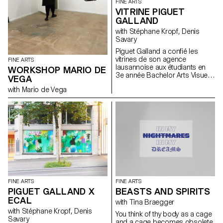
FINE ARTS
VITRINE PIGUET
GALLAND
with Stéphane Kropf, Denis
Savary
Piguet Galland a confié les
vitrines de son agence
FINE ARTS
lausannoise aux étudiants en
WORKSHOP MARIO DE
3e année Bachelor Arts Visuels
VEGA
de l'ECAL. Un mandat sous
with Mario de Vega
forme de concours a été lancé
dans le cadre du second
semestre 2017 sous l’égide de
Denis Savary, professeur, et
Stéphane Kropf, responsable
de la filière. Le travail d’Iseult
Perrault a été sélectionné parmi
dix candidats pour inaugurer ce
qui va s’apparenter à un cycle
de deux interventions
artistiques par année. A
l’occasion du vernissage le
FINE ARTS
FINE ARTS
mercredi 21 juin 2017 à 18h,
PIGUET GALLAND X
BEASTS AND SPIRITS
un prix lui sera également remis
ECAL
with Tina Braegger
ainsi qu’à Anouk Tschanz, qui
exposera ses œuvres dès
with Stéphane Kropf, Denis
You think of thy body as a cage
novembre.
Savary
and a cage becomes obsolete