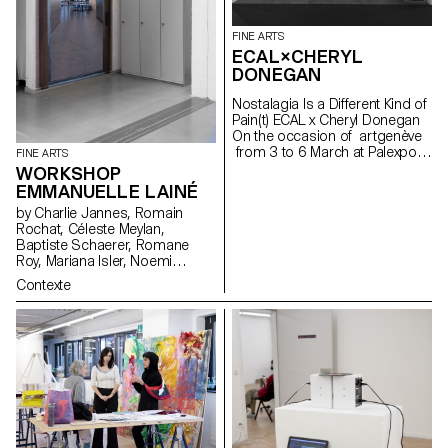
performance in the ECAL film
studio.
FINE ARTS
ECAL×CHERYL
DONEGAN
Nostalagia Is a Different Kind of
Pain(t) ECAL x Cheryl Donegan
On the occasion of artgenève
from 3 to 6 March at Palexpo,
FINE ARTS
ECAL presents projects by
WORKSHOP
Bachelor Fine Arts students
EMMANUELLE LAINÉ
produced during a workshop
by Charlie Jannes, Romain
with American artist Cheryl
Rochat, Céleste Meylan,
Donegan Initiated in the context
Baptiste Schaerer, Romane
of a collaboration with the Art &
Roy, Mariana Isler, Noemi
Vie Foundation, whose mission
Leneman, Anna Kawahara, Tom
revolves around textiles, this
Contexte
Grbic, Julie Wuhrmann
workshop aimed at crossing
everyday objects, subverting
craft processes and
reproductive gestures.
Produced by students from the
first to the third year, the
selection of works presented
reflects the transdisciplinary
approach of the programme,
where tapestry meets painting