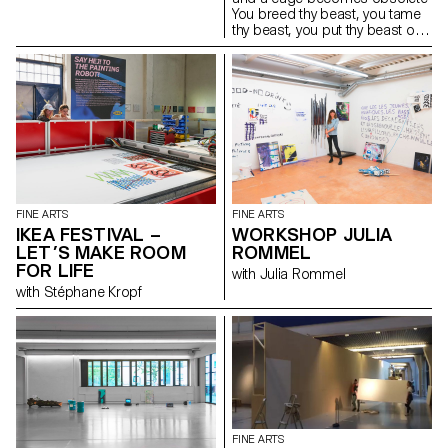
You breed thy beast, you tame
thy beast, you put thy beast on
a leash Thy beast be trapped,
you trap thy beast, you put thy
beast on a leash You breed thy
beast, you tame thy beast, you
trap thy beast inside Thy body a
cage, the cage obsolete, thy
beast be trapped inside
FINE ARTS
FINE ARTS
IKEA FESTIVAL –
WORKSHOP JULIA
LET’S MAKE ROOM
ROMMEL
FOR LIFE
with Julia Rommel
with Stéphane Kropf
FINE ARTS