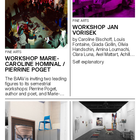
FINE ARTS
WORKSHOP JAN
VORISEK
by Caroline Bischoff, Louis
Fontaine, Giada Gollin, Olivia
Handschin, Amina Loumachi,
FINE ARTS
Clara Luna, Axel Mattart, Achille
WORKSHOP MARIE-
Meier, Charlie Schär, Jamie
Self explanatory
CAROLINE HOMINAL /
Soria, Nayla Younes, Mayalène
PIERRINE POGET
de Roquemaurel
The BAAV is inviting two leading
figures to its semestrial
workshops: Pierrine Poget,
author and poet, and Marie-
Caroline Hominal, dancer and
performer, both from Geneva.
The former, described by one
student as an "osteopath of the
brain", invites a group of
students to make a family with
the voices in their heads, while
the latter invites bodies into the
space of the party for a