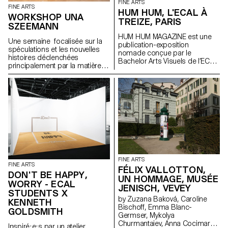
FINE ARTS
FINE ARTS
HUM HUM, L'ECAL À
WORKSHOP UNA
TREIZE, PARIS
SZEEMANN
HUM HUM MAGAZINE est une
Une semaine focalisée sur la
publication-exposition
spéculations et les nouvelles
nomade conçue par le
histoires déclenchées
Bachelor Arts Visuels de l’ECAL
principalement par la matière
dont le premier numéro investit
avec l'artiste Una Szeemann.
la galerie parisienne Treize.
Les étudiant.exs ont orienté
Organisée autour d'une série
leurs réflexions sur le pouvoir
d'invitations, chaque édition est
des objets, du point de vue de
pensée par les étudiant·e·s du
l'art, du fétichisme, de l'object
Bachelor Arts Visuels comme
oriented ontology, de la
une exposition facilement
psychanalyse et de la magie…
diffusable et activable à l’infini. À
l’occasion du lancement de
son premier numéro, HUM
HUM MAGAZINE investit Treize à
Paris pour y déployer son
FINE ARTS
FINE ARTS
sommaire à l’échelle du lieu. Un
FÉLIX VALLOTTON,
DON'T BE HAPPY,
projet initié par Philippe
UN HOMMAGE, MUSÉE
WORRY - ECAL
Decrauzat, Gallien Déjean et
JENISCH, VEVEY
Stéphane Kropf.
STUDENTS X
by Zuzana Baková, Caroline
KENNETH
Bischoff, Emma Blanc-
GOLDSMITH
Germser, Mykolya
Churmantaiev, Anna Cocimarov,
Inspiré·e·s par un atelier