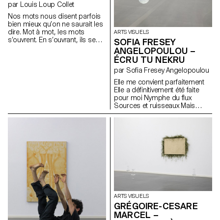
par Louis Loup Collet
Nos mots nous disent parfois
bien mieux qu’on ne saurait les
dire. Mot à mot, les mots
ARTS VISUELS
s’ouvrent. En s’ouvrant, ils se
SOFIA FRESEY
poémisent sans bruit. Mots
ANGELOPOULOU –
écrits avec des ombres,
ÉCRU TU NEKRU
lentement, la lumière les
par Sofia Fresey Angelopoulou
effacera. La poésie, elle,
restera.
Elle me convient parfaitement
Elle a définitivement été faite
pour moi Nymphe du flux
Sources et ruisseaux Mais
invariablement liée à des lieux
Loin des humains Et proches
des navigateurs Elle est
statique Elle ne bouge pas
pendant des heures ou des
jours Si sure qu’elle va rester là
pour toujours Un jour, elle
disparaît Jusqu’à ce qu’elle
refasse surface Elle naît de
tiges sous-marines épaisses,
charnues, rampantes et
ARTS VISUELS
enfouies dans le sol
GRÉGOIRE-CESARE
MARCEL –