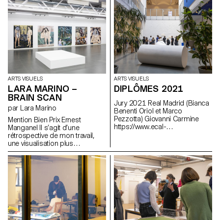
ARTS VISUELS
ARTS VISUELS
LARA MARINO –
DIPLÔMES 2021
BRAIN SCAN
Jury 2021 Real Madrid (Bianca
par Lara Marino
Benenti Oriol et Marco
Pezzotta) Giovanni Carmine
Mention Bien Prix Ernest
https://www.ecal-
Manganel Il s’agit d’une
diplomes.ch/fr/3062/Bachelor-
rétrospective de mon travail,
Arts-Visuels
une visualisation plus
approfondie de mon mémoire
et une prolongation de mes
recherches. Par la métaphore
d’une forêt cérébrale où
prennent place et cohabitent
plusieurs œuvres,
personnages, espaces et
objets. Le corps est également
intégré comme une forme de