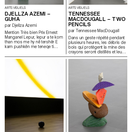
sur lesquelles ont été imprimés
après ?
des billets de banque. Roulés
ARTS VISUELS
ARTS VISUELS
et disposés sur les tranches
DJELLZA AZEMI –
TENNESSEE
internes et externes de la
GUHA
MACDOUGALL – TWO
structure, ils laissent apparaître
PENCILS
leurs montants.
par Djellza Azemi
par Tennessee MacDougall
Mention Très bien Prix Ernest
Manganel Lepur, lepur a te kom
Dans un geste répété pendant
than mos me hy në tershër E
plusieurs heures, les débris de
kam pushkën me teneqe ti
bois qui protègent la mine des
djegi ato mustaqe E kam
crayons seront distillés et leur
pushkën lara-lara ti shpërndaj
odeur capturée dans une
zorrët nëper ara
nouvelle forme. Une écriture de
la mémoire, invisible, comme
une punition que personne ne
lira jamais.