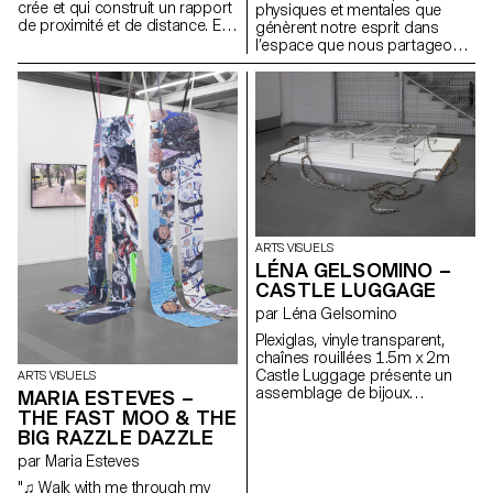
crée et qui construit un rapport
physiques et mentales que
de proximité et de distance. En
génèrent notre esprit dans
même temps, je travaille avec
l’espace que nous partageons
des matériaux quotidiens et
tout·x·es. Je crée des
habituels.
narrations au sein desquelles je
peux m’ancrer. Mes peintures
représentent des univers
oniriques, des récits
d’émancipation. Organiques et
en constante gestation, je
pense avant tout à créer des
écosystèmes. Ma pratique est
protéiforme. Je cherche à
m’extraire du cadre, à souligner
ARTS VISUELS
ses limites. Lié au public, mon
LÉNA GELSOMINO –
travail explore notre relation à
CASTLE LUGGAGE
l’espace autant architectural
que politique. Par le biais de la
par Léna Gelsomino
performance, j’installe un climat
Plexiglas, vinyle transparent,
de tension avec les
chaînes rouillées 1.5m x 2m
spectateur·x·ice·s. Je cherche
Castle Luggage présente un
ARTS VISUELS
autant à apaiser qu’à
assemblage de bijoux
MARIA ESTEVES –
perturber… Je n’ai pas la
façonnés pour ces châteaux
réponse."
THE FAST MOO & THE
imaginaires. Tout comme je me
BIG RAZZLE DAZZLE
maquille ou crée des
par Maria Esteves
accessoires pour mes
performances, mes châteaux,
"♫ Walk with me through my