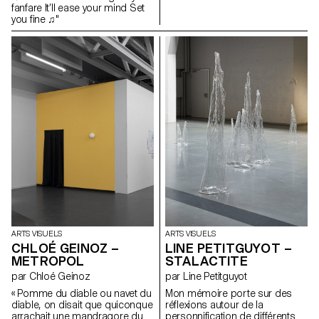
qui contiennent des récits
fanfare It’ll ease your mind Set
d’émerveillement et d’horreur,
you fine ♫"
deviennent orateurs de leur
propre histoire. Taillées sur
mesure, ces parures créent un
jeu et un dialogue entre les
mythes et le sujet qui les conte.
Ce long ornement se glisse sur
une installation scénique
transparente, de laquelle
émergent les dessins de ces
châteaux et de ces îlots
oniriques, laissant ainsi
parfaitement apparaître ce lieu
d’expression autonome qui
appelle à notre propre
mémoire, à nos souvenirs
singuliers, à notre imagination.
ARTS VISUELS
ARTS VISUELS
CHLOÉ GEINOZ –
LINE PETITGUYOT –
METROPOL
STALACTITE
par Chloé Geinoz
par Line Petitguyot
« Pomme du diable ou navet du
Mon mémoire porte sur des
diable, on disait que quiconque
réflexions autour de la
arrachait une mandragore du
personnification de différents