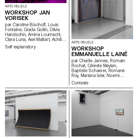
ARTS VISUELS
WORKSHOP JAN
VORISEK
par Caroline Bischoff, Louis
Fontaine, Giada Gollin, Olivia
Handschin, Amina Loumachi,
Clara Luna, Axel Mattart, Achille
ARTS VISUELS
Meier, Charlie Schär, Jamie
Self explanatory
WORKSHOP
Soria, Nayla Younes, Mayalène
EMMANUELLE LAINÉ
de Roquemaurel
par Charlie Jannes, Romain
Rochat, Céleste Meylan,
Baptiste Schaerer, Romane
Roy, Mariana Isler, Noemi
Leneman, Anna Kawahara, Tom
Contexte
Grbic, Julie Wuhrmann