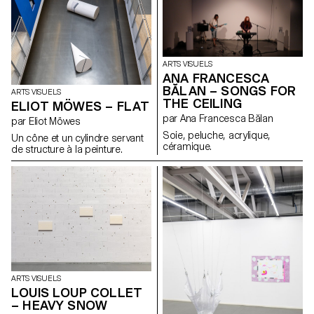
traduction et l’erreur de
traduction est créée. Lorsque la
lumière s’allume, le spectateur
est confronté à un nouvel
espace, qui remet en question
le processus de construction
ARTS VISUELS
de l’image.
ANA FRANCESCA
BĂLAN – SONGS FOR
ARTS VISUELS
THE CEILING
ELIOT MÖWES – FLAT
par Ana Francesca Bălan
par Eliot Möwes
Soie, peluche, acrylique,
Un cône et un cylindre servant
céramique.
de structure à la peinture.
ARTS VISUELS
LOUIS LOUP COLLET
– HEAVY SNOW