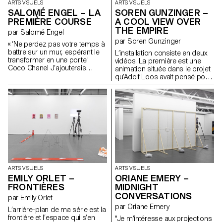
ARTS VISUELS
ARTS VISUELS
SALOMÉ ENGEL – LA
SOREN GUNZINGER –
PREMIÈRE COURSE
A COOL VIEW OVER
THE EMPIRE
par Salomé Engel
par Soren Gunzinger
« ‘Ne perdez pas votre temps à
battre sur un mur, espérant le
L’installation consiste en deux
transformer en une porte.'
vidéos. La première est une
Coco Chanel J’ajouterais
animation située dans le projet
seulement : 3 2 1 GO. »
qu’Adolf Loos avait pensé pour
Joséphine Baker, avec une
araignée espionne et critique.
La seconde illumine un store
par un court dialogue. Le travail
est concerné par des
questions de citation et de
voyeurisme, également d’effets
comiques et de retournements.
ARTS VISUELS
ARTS VISUELS
EMILY ORLET –
ORIANE EMERY –
FRONTIÈRES
MIDNIGHT
CONVERSATIONS
par Emily Orlet
par Oriane Emery
L’arrière-plan de ma série est la
frontière et l’espace qui s’en
"Je m’intéresse aux projections