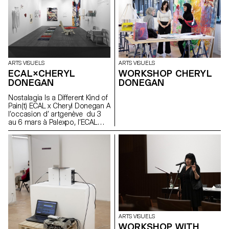
l’allergie est une erreur,
certaines substances non
nuisibles sont échangées
comme telles. DANS CE CAS
NON, C’ÉTAIT UN MESSAGE
CLAIR FLEURS ET PLANTES DE
LA LIBERTÉ
ARTS VISUELS
ARTS VISUELS
ECAL×CHERYL
WORKSHOP CHERYL
DONEGAN
DONEGAN
Nostalagia Is a Different Kind of
Pain(t) ECAL x Cheryl Donegan A
l’occasion d’ artgenève du 3
au 6 mars à Palexpo, l’ECAL
présente des projets
d’étudiant·e·s en Bachelor Arts
Visuels réalisés à l’occasion
d’un workshop avec l'artiste
américaine Cheryl Donegan .
Initié dans le cadre d'une
collaboration avec la Fondation
Art & Vie, dont la mission
s’articule autour du textile, cet
atelier avait pour objectif le
croisement entre les objets du
ARTS VISUELS
quotidien, la subversion des
WORKSHOP WITH
processus artisanaux et les