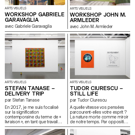
paysage. Un écosystème
rempli d’informations où le
ARTS VISUELS
ARTS VISUELS
travail dévoile sa création. A
WORKSHOP GABRIELE
WORKSHOP JOHN M.
travers la fascination de
GARAVAGLIA
ARMLEDER
l’évolution et de la dégradation
corporelles, on découvre des
avec Gabriele Garavaglia
avec John M. Armleder
environnements picturaux,
figuratifs et chimériques, qui
explorent la relation de
l’imaginaire et des liens
maternels. Pour reprendre les
mots de Romain Gary dans
son ouvrage La promesse de
l’aube : « Avec l’amour
maternelle la vie vous fait à
l’aube une promesse qu’elle ne
tiendra jamais. »
ARTS VISUELS
ARTS VISUELS
STEFAN TANASE –
TUDOR CIURESCU –
DELIVERY TRIP
STILL LIFE
par Stefan Tanase
par Tudor Ciurescu
En 2017, je me suis focalisé
A quelle vitesse vos pensées
sur la signification
parcourent-elles votre esprit ?
contemporaine du terme de «
La nature morte comme miroir
livraison », en tant que travail
de notre temps. Par opposition
quotidien dans la vie réelle.
à l’accélérationnisme, la nature
Depuis, cette notion est
morte marque une pause et