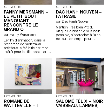
ARTS VISUELS
ARTS VISUELS
FANNY MERSMANN –
DAC HANH NGUYEN –
LE PETIT BOUT
FATRASIE
MANQUANT
par Dac Hanh Nguyen
RENCONTRE LE
Mention Très bien Prix du
GRAND O
Risque Se hisser le plus haut
par Fanny Mersmann
possible, s’accrocher à l’aide
de tout son corps pour
Le film d’animation, dans la
atteindre les recoins inexplorés
recherche de mon travail
d’un domaine habité.
artistique, a été initié par mon
intérêt pour les flip books et les
livres pour enfants dans le
contexte de l’histoire de l’art.
C’est en m’inspirant d’histoires
telles que « Les 2 carrés » d’El
Lissitzky et « L’Histoire de Lapin
Tur » de Niele Toroni que j’ai
décidé de travailler sur la
manière de raconter une
peinture ou une pratique de l’art
par le biais de l’histoire pour
enfant.
ARTS VISUELS
ARTS VISUELS
ROMANE DE
SALOMÉ FÉLIX – NOIR
WATTEVILLE – I
VAISSEAU, LARMES,