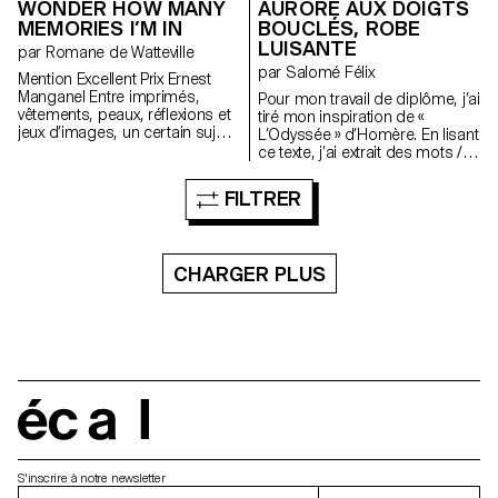
WONDER HOW MANY
AURORE AUX DOIGTS
MEMORIES I’M IN
BOUCLÉS, ROBE
LUISANTE
par Romane de Watteville
par Salomé Félix
Mention Excellent Prix Ernest
Manganel Entre imprimés,
Pour mon travail de diplôme, j’ai
vêtements, peaux, réflexions et
tiré mon inspiration de «
jeux d’images, un certain sujet
L’Odyssée » d’Homère. En lisant
revient, récurrent : le portrait. Il
ce texte, j’ai extrait des mots /
peut être le mien ou celui de
phrases qui me parlaient. Je
l’autre, c’est le point de vue qui
les ai ensuite mélangés et triés,
FILTRER
devient central, toujours à mi-
au hasard, par deux. J’ai pensé
chemin entre regardeur et
plusieurs pièces à partir de ces
regardé. Jouant avec humour
deux éléments en les traduisant
entre le vrai et le faux, la
d’une façon très littérale. Cela
CHARGER PLUS
peinture nous emmène à
crée des formes hybrides et
travers son jeu d’images et de
intrigantes.
décors dans différentes zones
picturales, toujours étroitement
liées à des espaces
d’émotions et de sensualité.
écal
S'inscrire à notre newsletter