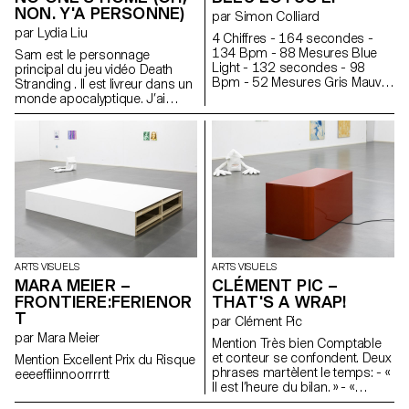
NON. Y'A PERSONNE)
par Simon Colliard
par Lydia Liu
4 Chiffres - 164 secondes -
134 Bpm - 88 Mesures Blue
Sam est le personnage
Light - 132 secondes - 98
principal du jeu vidéo Death
Bpm - 52 Mesures Gris Mauve
Stranding . Il est livreur dans un
- 158 secondes - 135 Bpm -
monde apocalyptique. J’ai
88 Mesures Summer Hit - 160
conduit Sam dans la montagne
secondes - 160 Bpm - 108
enneigée, et sous un abri, je l’ai
Mesures PRNFS - 217
endormi. Sam murmure de
Secondes - 84 Bpm - 76
temps en temps dans son
Mesures Rêve - 180 Secondes
sommeil. « Just a little longer... ».
- 115 Bpm - 88 Mesures
Parfois il respire fort. Sam dort
Argent - 175 Secondes - 85
toujours, mais BB se réveille
Bpm - 63 Mesures 1 syllabe =
souvent. Un orage gronde au
1 Ligne est une traduction de
loin... ailleurs, une échelle a
sept chansons en tableaux.
commencé à se détériorer. Il se
passe quelque chose, et pas
ARTS VISUELS
ARTS VISUELS
grand-chose, comme dans un
MARA MEIER –
CLÉMENT PIC –
aquarium.
FRONTIERE:FERIENOR
THAT'S A WRAP!
T
par Clément Pic
par Mara Meier
Mention Très bien Comptable
et conteur se confondent. Deux
Mention Excellent Prix du Risque
phrases martèlent le temps: - «
eeeeffiinnoorrrrtt
Il est l’heure du bilan. » - «
Objectifs non atteints. »