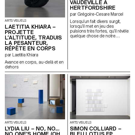
VAUDEVILLE À
HERTFORDSHIRE
par Grégoire-Cesare Marcel
ARTS VISUELS
Lorsqu’un fait divers surgit,
LAETITIA KHIARA –
lorsqu’il met en jeu des
pulsions très fortes, qu’il révèle
PROJETTE
quelque chose de notre
L’ALTITUDE, TRADUIS
société, les médias s’en
LA PESANTEUR,
emparent. Je vois l’information
RÉPÈTE EN CORPS
comme une matière à analyser
par Laetitia Khiara
et à décrypter afin de mettre en
évidence les différentes réalités
Avance en corps, au-delà et en
qu’elle génère. Le flux
dehors
médiatique agit comme une
machine, un accélérateur
d’histoires.
ARTS VISUELS
ARTS VISUELS
LYDIA LIU – NO, NO...
SIMON COLLIARD –
NO ONE'S HOME (OH,
BLEU LOTUS EP