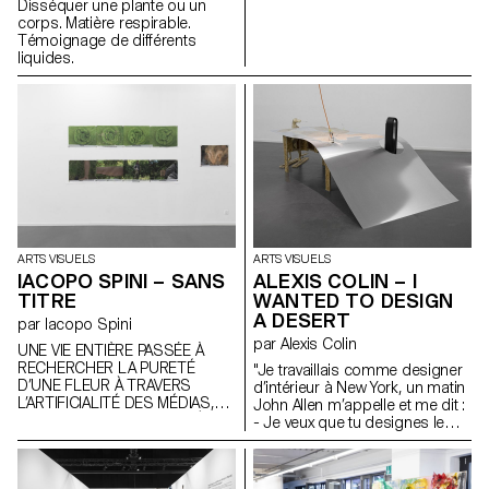
Disséquer une plante ou un
petite section transversale des
corps. Matière respirable.
plantes les plus communes de
Témoignage de différents
la région, un instantané du
liquides.
local. Ce sont les plantes que
l’on classerait normalement
dans la catégorie des
mauvaises herbes. Pourtant,
ces plantes avaient trouvé les
conditions dont elles avaient
besoin dans le conteneur. Elles
ont été amenées à l’intérieur,
replantées et préservées en
utilisant les mêmes forces que
les humains ont appris à
apprivoiser : l’abri, la lumière et
ARTS VISUELS
ARTS VISUELS
la nutrition. Qu’est-ce que vous
IACOPO SPINI – SANS
ALEXIS COLIN – I
attraperiez dans votre jardin?
TITRE
WANTED TO DESIGN
A DESERT
par Iacopo Spini
par Alexis Colin
UNE VIE ENTIÈRE PASSÉE À
RECHERCHER LA PURETÉ
"Je travaillais comme designer
D’UNE FLEUR À TRAVERS
d’intérieur à New York, un matin
L’ARTIFICIALITÉ DES MÉDIAS,
John Allen m’appelle et me dit :
MON CORPS COMPREND À
- Je veux que tu designes le
JUSTE TITRE QUE JE SUIS UN
désert "
HYPOCRITE ET PRODUIT DE
L’ENDURANCE en général,