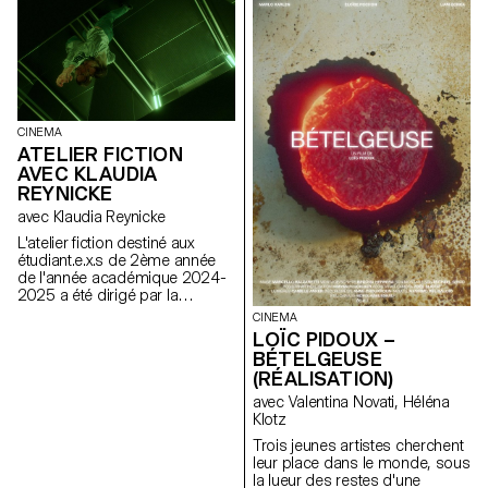
Benoit Rossel.
CINEMA
ATELIER FICTION
AVEC KLAUDIA
REYNICKE
avec Klaudia Reynicke
L'atelier fiction destiné aux
étudiant.e.x.s de 2ème année
de l'année académique 2024-
2025 a été dirigé par la
réalisatrice helvético-péruvienne
CINEMA
Klaudia Reynicke.
LOÏC PIDOUX –
BÉTELGEUSE
(RÉALISATION)
avec Valentina Novati, Héléna
Klotz
Trois jeunes artistes cherchent
leur place dans le monde, sous
la lueur des restes d'une