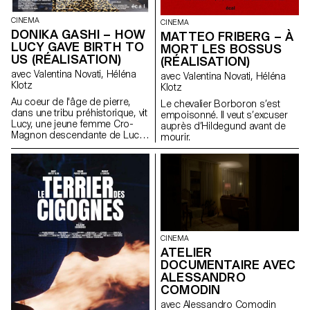
CINEMA
CINEMA
DONIKA GASHI – HOW
MATTEO FRIBERG – À
LUCY GAVE BIRTH TO
MORT LES BOSSUS
US (RÉALISATION)
(RÉALISATION)
avec Valentina Novati, Héléna
avec Valentina Novati, Héléna
Klotz
Klotz
Au coeur de l'âge de pierre,
Le chevalier Borboron s’est
dans une tribu préhistorique, vit
empoisonné. Il veut s’excuser
Lucy, une jeune femme Cro-
auprès d’Hildegund avant de
Magnon descendante de Lucy
mourir.
l’australopithèque.
CINEMA
ATELIER
DOCUMENTAIRE AVEC
ALESSANDRO
COMODIN
avec Alessandro Comodin