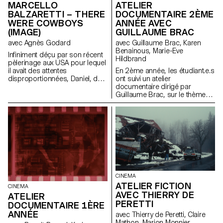
MARCELLO
ATELIER
BALZARETTI – THERE
DOCUMENTAIRE 2ÈME
WERE COWBOYS
ANNÉE AVEC
(IMAGE)
GUILLAUME BRAC
avec Agnès Godard
avec Guillaume Brac, Karen
Benainous, Marie-Eve
Infiniment déçu par son récent
Hildbrand
pèlerinage aux USA pour lequel
il avait des attentes
En 2ème année, les étudiant.e.s
disproportionnées, Daniel, de
ont suivi un atelier
retour en Suisse, reprend le
documentaire dirigé par
cours de sa vie qu’il trouve bien
Guillaume Brac, sur le thème
morne et voit un jour apparaître
de l'amitié.
devant lui un cowboy
fantomatique qui lui confie une
mission : voler une Chevy El
Camino.
CINEMA
ATELIER FICTION
CINEMA
AVEC THIERRY DE
ATELIER
PERETTI
DOCUMENTAIRE 1ÈRE
ANNÉE
avec Thierry de Peretti, Claire
Mathon, Marion Monnier