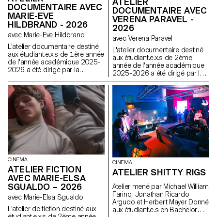
ATELIER
DOCUMENTAIRE AVEC
DOCUMENTAIRE AVEC
MARIE-EVE
VERENA PARAVEL -
HILDBRAND - 2026
2026
avec Marie-Eve Hildbrand
avec Verena Paravel
L'atelier documentaire destiné
L'atelier documentaire destiné
aux étudiant.e.x.s de 1ère année
aux étudiant.e.x.s de 2ème
de l'année académique 2025-
année de l'année académique
2026 a été dirigé par la
2025-2026 a été dirigé par la
réalisatrice suisse Marie-Eve
réalisatrice et anthropologue
Hildbrand.
visuelle française Verena
Paravel.
CINEMA
CINEMA
ATELIER FICTION
ATELIER SHITTY RIGS
AVEC MARIE-ELSA
SGUALDO – 2026
Atelier mené par Michael William
Farino, Jonathan Ricardo
avec Marie-Elsa Sgualdo
Argudo et Herbert Mayer Donné
L'atelier de fiction destiné aux
aux étudiant.e.s en Bachelor
étudiant.e.x.s de 2ème année