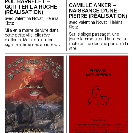
POL BARRELET –
CAMILLE ANKER –
QUITTER LA RUCHE
NAISSANCE D'UNE
(RÉALISATION)
PIERRE (RÉALISATION)
avec Valentina Novati, Héléna
avec Valentina Novati, Héléna
Klotz
Klotz
Mila en a marre de vivre dans
Sur le siège passager, une
cette petite ville, elle rêve
jeune femme attend la fin de la
d’ailleurs. Mais tout quitter
route qui se dessine par-delà la
signifie même ses amis les
vitre.
plus chers.