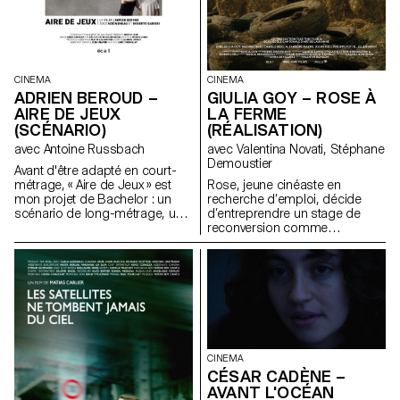
CINEMA
CINEMA
GIULIA GOY – ROSE À
ADRIEN BEROUD –
LA FERME
AIRE DE JEUX
(RÉALISATION)
(SCÉNARIO)
avec Valentina Novati, Stéphane
avec Antoine Russbach
Demoustier
Avant d'être adapté en court-
Rose, jeune cinéaste en
métrage, « Aire de Jeux » est
recherche d’emploi, décide
mon projet de Bachelor : un
d’entreprendre un stage de
scénario de long-métrage, une
reconversion comme
comédie satirique dans le
agricultrice. Un récit initiatique
monde du théâtre
qui questionne notre relation à
contemporain.
la terre, à l’art, au rôle du
cinéaste en tant qu’observateur
de notre monde.
CINEMA
CÉSAR CADÈNE –
AVANT L'OCÉAN