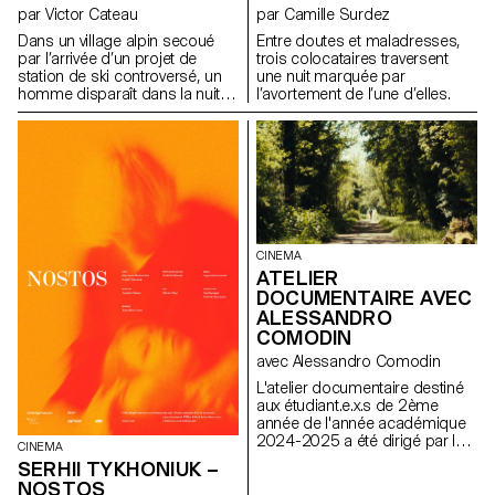
par Victor Cateau
par Camille Surdez
Dans un village alpin secoué
Entre doutes et maladresses,
par l’arrivée d’un projet de
trois colocataires traversent
station de ski controversé, un
une nuit marquée par
homme disparaît dans la nuit.
l’avortement de l’une d’elles.
Dépassée par les événements,
Marie, la présidente du village,
essaie de comprendre les
forces à l’œuvre.
CINEMA
ATELIER
DOCUMENTAIRE AVEC
ALESSANDRO
COMODIN
avec Alessandro Comodin
L'atelier documentaire destiné
aux étudiant.e.x.s de 2ème
année de l'année académique
2024-2025 a été dirigé par le
CINEMA
réalisateur franco-italien
SERHII TYKHONIUK –
Alessandro Comodin.
NOSTOS