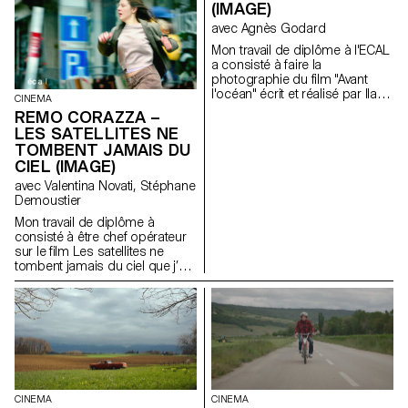
(IMAGE)
avec Agnès Godard
Mon travail de diplôme à l'ECAL
a consisté à faire la
photographie du film "Avant
l'océan" écrit et réalisé par Ilan
CINEMA
Dubi, étudiant en réalisation.
REMO CORAZZA –
Inspiré par le cinéma des frères
LES SATELLITES NE
Safdie et de John Cassavetes,
TOMBENT JAMAIS DU
ce film fut un véritable défi
CIEL (IMAGE)
technique et créatif.
avec Valentina Novati, Stéphane
Demoustier
Mon travail de diplôme à
consisté à être chef opérateur
sur le film Les satellites ne
tombent jamais du ciel que j’ai
co-réalisé avec Matias Carlier,
alumni de l’Ecal en cinéma
promotion 2022.
CINEMA
CINEMA