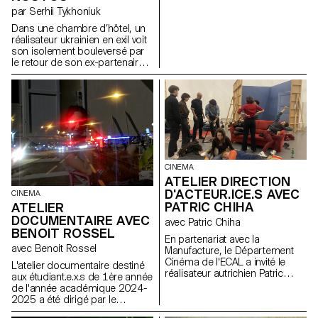
par Serhii Tykhoniuk
Dans une chambre d’hôtel, un
réalisateur ukrainien en exil voit
son isolement bouleversé par
le retour de son ex-partenaire
qui est sur le point de repartir
en Ukraine au chevet de son
père.
CINEMA
ATELIER DIRECTION
D'ACTEUR.ICE.S AVEC
CINEMA
PATRIC CHIHA
ATELIER
DOCUMENTAIRE AVEC
avec Patric Chiha
BENOIT ROSSEL
En partenariat avec la
avec Benoit Rossel
Manufacture, le Département
Cinéma de l'ECAL a invité le
L'atelier documentaire destiné
réalisateur autrichien Patric
aux étudiant.e.x.s de 1ère année
Chiha pour un atelier de
de l'année académique 2024-
direction d'acteur.ice.s aux
2025 a été dirigé par le
étudiant.e.s de 3ème année.
réalisateur franco-suisse