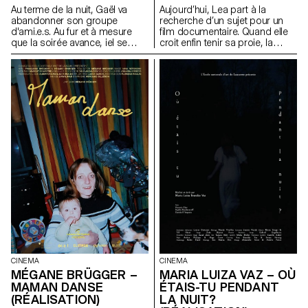
Au terme de la nuit, Gaël va
Aujourd’hui, Lea part à la
abandonner son groupe
recherche d’un sujet pour un
d'ami.e.s. Au fur et à mesure
film documentaire. Quand elle
que la soirée avance, iel se
croit enfin tenir sa proie, la
rend pourtant compte que
situation s’inverse. La
quelques chose cloche.
chasseuse devient la proie.
CINEMA
CINEMA
MARIA LUIZA VAZ – OÙ
MÉGANE BRÜGGER –
ÉTAIS-TU PENDANT
MAMAN DANSE
LA NUIT?
(RÉALISATION)