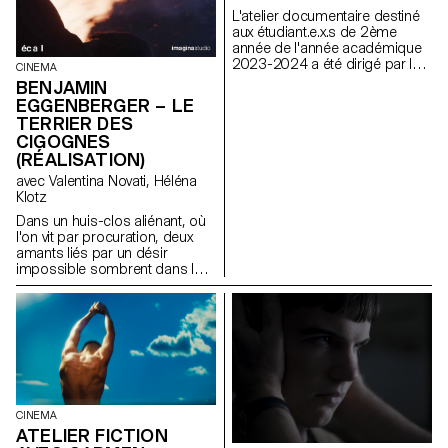
L'atelier documentaire destiné
aux étudiant.e.x.s de 2ème
année de l'année académique
2023-2024 a été dirigé par le
CINEMA
réalisateur franco-italien
BENJAMIN
Alessandro Comodin.
EGGENBERGER – LE
TERRIER DES
CIGOGNES
(RÉALISATION)
avec Valentina Novati, Héléna
Klotz
Dans un huis-clos aliénant, où
l'on vit par procuration, deux
amants liés par un désir
impossible sombrent dans le
fantasme et la destruction.
CINEMA
ATELIER FICTION