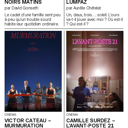
NOIRS MATINS
LUMPAZ
par David Gonseth
par Aurélie Chételat
Le cadet d’une famille sent peu
Un, deux, trois… soleil. L’ours
à peu qu’un trouble sourd
va-t-il jouer avec moi ? Où est-il
habite leur quotidien ordinaire.
? Qui est-il ?
CINEMA
CINEMA
VICTOR CATEAU –
CAMILLE SURDEZ –
MURMURATION
L'AVANT-POSTE 21