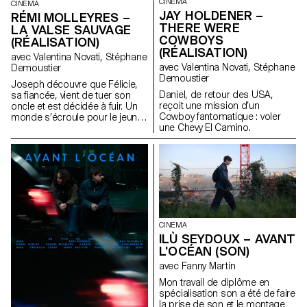
CINEMA
CINEMA
JAY HOLDENER –
RÉMI MOLLEYRES –
THERE WERE
LA VALSE SAUVAGE
COWBOYS
(RÉALISATION)
(RÉALISATION)
avec Valentina Novati, Stéphane
avec Valentina Novati, Stéphane
Demoustier
Demoustier
Joseph découvre que Félicie,
Daniel, de retour des USA,
sa fiancée, vient de tuer son
reçoit une mission d’un
oncle et est décidée à fuir. Un
Cowboy fantomatique : voler
monde s’écroule pour le jeune
une Chevy El Camino.
couple.
CINEMA
ILÙ SEYDOUX – AVANT
L'OCÉAN (SON)
avec Fanny Martin
Mon travail de diplôme en
spécialisation son a été de faire
la prise de son et le montage