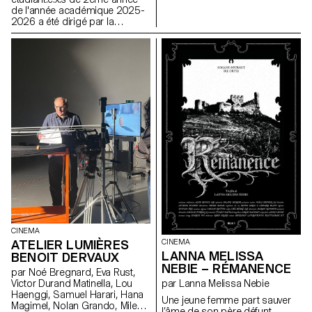
Cinéma et en Design Industriel
de l'année académique 2025-
2026 a été dirigé par la
réalisatrice suisse Marie-Elsa
Sgualdo.
CINEMA
ATELIER LUMIÈRES
CINEMA
LANNA MELISSA
BENOIT DERVAUX
NEBIE – RÉMANENCE
par Noé Bregnard, Eva Rust,
Victor Durand Matinella, Lou
par Lanna Melissa Nebie
Haenggi, Samuel Harari, Hana
Une jeune femme part sauver
Magimel, Nolan Grando, Mileny
l’âme de son père défunt,