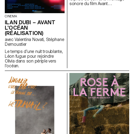
sonore du ﬁlm Avant
l’océan réalisé par Ilan Dubi.
CINEMA
ILAN DUBI – AVANT
L'OCÉAN
(RÉALISATION)
avec Valentina Novati, Stéphane
Demoustier
Le temps d’une nuit troublante,
Léon fugue pour rejoindre
Olivia dans son périple vers
l’océan.