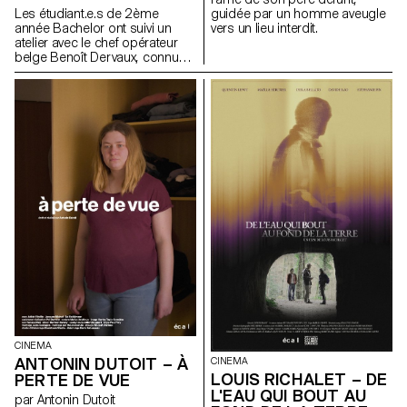
Viera de Andrade, Zélia Zanone
Les étudiant.e.s de 2ème
guidée par un homme aveugle
année Bachelor ont suivi un
vers un lieu interdit.
atelier avec le chef opérateur
belge Benoît Dervaux, connu
pour son travail sur les films
des frères Dardenne. Il a
notamment signé l'image des
films suisses Laissez-moi de
Maxime Rappaz (2023) et À
bras-le-corps de Marie-Elsa
Sgualdo (2025).
CINEMA
ANTONIN DUTOIT – À
CINEMA
LOUIS RICHALET – DE
PERTE DE VUE
L'EAU QUI BOUT AU
par Antonin Dutoit