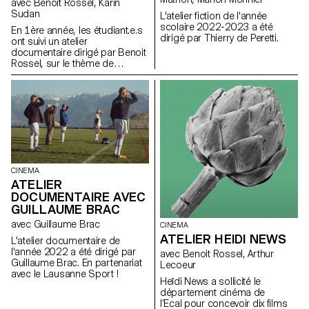
avec Benoit Rossel, Karin
Sudan
L'atelier fiction de l'année
scolaire 2022-2023 a été
En 1ère année, les étudiant.e.s
dirigé par Thierry de Peretti.
ont suivi un atelier
documentaire dirigé par Benoit
Rossel, sur le thème de
l'interview.
CINEMA
ATELIER
DOCUMENTAIRE AVEC
GUILLAUME BRAC
avec Guillaume Brac
CINEMA
ATELIER HEIDI NEWS
L'atelier documentaire de
l'année 2022 a été dirigé par
avec Benoit Rossel, Arthur
Guillaume Brac. En partenariat
Lecoeur
avec le Lausanne Sport !
Heïdi News a sollicité le
département cinéma de
l’Ecal pour concevoir dix films