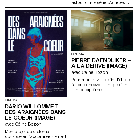
autour d’une série d’articles sur
le thème de l'alimentation. Les
étudiants devaient réaliser des
très courts-métrages de deux
à trois minutes diffusables sur
le site internet du journal et les
réseaux sociaux.
CINEMA
PIERRE DAENDLIKER –
A LA DÉRIVE (IMAGE)
avec Céline Bozon
Pour mon travail de fin d’étude,
j’ai dû concevoir l’image d’un
film de diplôme.
CINEMA
DARIO WILLOMMET –
DES ARAIGNÉES DANS
LE COEUR (IMAGE)
avec Céline Bozon
Mon projet de diplôme
consiste en l’accompagnement