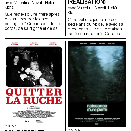
(RÉALISATION)
avec Valentina Novati, Héléna
Klotz
avec Valentina Novati, Héléna
Klotz
Que reste-il d’une mère après
des années de violence
Clara est une jeune fille de
conjugale ? Que reste-il de son
seize ans qui vit seule avec sa
corps, de sa dignité et de sa
mère dans une petite maison
force? Sûrement des mots, de
isolée dans la forêt. Clara est
la mémoire et quelques pas de
pleine de vitalité, mais sa mère,
danse qui se transmettent
dépressive, l’empêche de
encore.
s’émanciper. La rencontre avec
un mystérieux garçon dans la
forêt va mener Clara à
transgresser son quotidien.
CINEMA
CINEMA