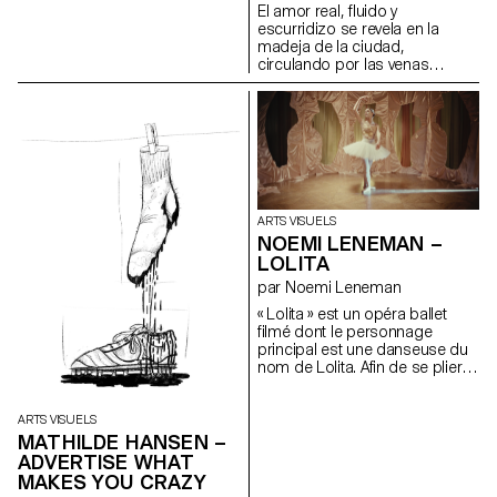
focalisant sur l’instant présent.
El amor real, fluido y
Au terme de l’exposition, je
escurridizo se revela en la
reprendrai mon travail sur ces
madeja de la ciudad,
quatre planches. Elles ne sont
circulando por las venas
donc pas terminées et ne le
invisibles de los seres.
seront peut-être jamais. Le titre
Installation, panneaux
de l’œuvre annonce l’arrêt
alvéolaires en polycarbonate,
temporaire. Je n’ai pas de
peinture acrylique.
technique particulière, je peins
avec ce que je trouve. Mes
quatre planches ont été
récupérées dans une benne à
ordure et la majorité du matériel
ARTS VISUELS
que j’utilise était destiné à être
NOEMI LENEMAN –
jeté. Pour mon installation, mes
LOLITA
peintures sont accrochées au
par Noemi Leneman
mur, ne révélant que quatre des
huit faces.
« Lolita » est un opéra ballet
filmé dont le personnage
principal est une danseuse du
nom de Lolita. Afin de se plier
aux regards, au désir et aux
projections de son élu, elle va
essayer d’interpréter plusieurs
ARTS VISUELS
rôles. Tantôt ballerine, puis
MATHILDE HANSEN –
bergère et enfin cantatrice.
ADVERTISE WHAT
Cette vidéo détourne et joue
MAKES YOU CRAZY
des codes esthétiques de la