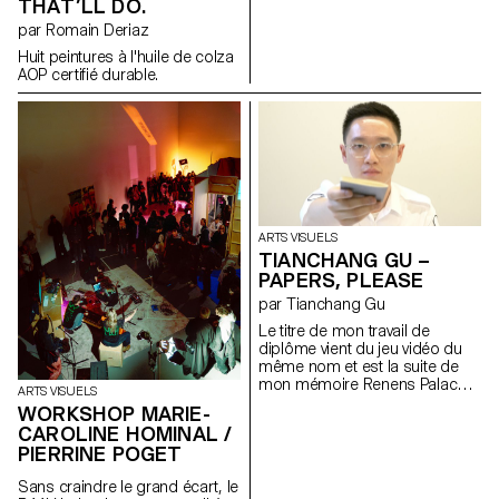
THAT’LL DO.
nous que nos souvenirs sont
par Romain Deriaz
réels et non pas oniriques?
Huit peintures à l'huile de colza
AOP certifié durable.
ARTS VISUELS
TIANCHANG GU –
PAPERS, PLEASE
par Tianchang Gu
Le titre de mon travail de
diplôme vient du jeu vidéo du
même nom et est la suite de
mon mémoire Renens Palace,
ARTS VISUELS
une autofiction basée sur un
WORKSHOP MARIE-
futur monde dystopique. Dans
CAROLINE HOMINAL /
cette fiction, le « moi », ancien
PIERRINE POGET
immigré en Europe, devient un
contrôleur d’immigrés.
Sans craindre le grand écart, le
Comment transformer l’écriture