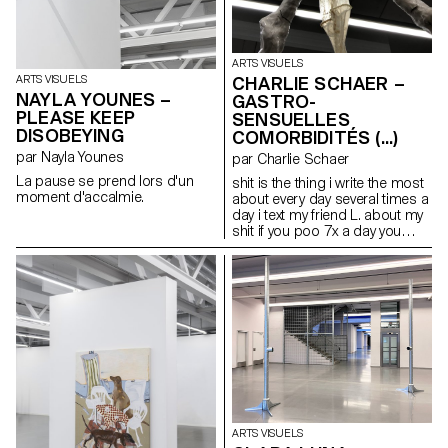
ARTS VISUELS
CHARLIE SCHAER –
ARTS VISUELS
NAYLA YOUNES –
GASTRO-
PLEASE KEEP
SENSUELLES
DISOBEYING
COMORBIDITÉS (...)
par Nayla Younes
par Charlie Schaer
La pause se prend lors d'un
shit is the thing i write the most
moment d'accalmie.
about every day several times a
day i text my friend L. about my
shit if you poo 7x a day you
have to share it love & shit
mariage & inflammation
infection & affection my gastro-
sensual form of life is all that i
have like a lovebug (…) Cette
sculpture est accompagnée
d’un long poème comprenant
des extraits de « Life Without Air
» de Daisy Lafarge, « But Did
You Die ? » de Precious
Okoyomon, « Ariel » de Sylvia
Plath et « Dawn » d’Octavia
ARTS VISUELS
Butler. La pièce a été inspirée