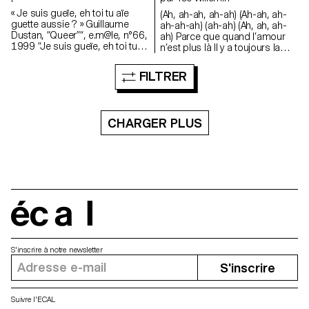
« Je suis gueïe, eh toi tu aïe
(Ah, ah-ah, ah-ah) (Ah-ah, ah-
guette aussie ? » Guillaume
ah-ah-ah) (ah-ah) (Ah, ah, ah-
Dustan, “Queer”“, e.m@le, n°66,
ah) Parce que quand l’amour
1999 “Je suis gueïe, eh toi tu
n’est plus là Il y a toujours la
aïe guette aussie?” Guillaume
justice Et quand la justice n’est
Dustan, “Queer”, e.m@le, n°66,
plus là Il y a toujours la force Et
FILTRER
1999
quand la force disparaît Il y a
toujours maman, hi maman
(Ah, ah) (Ah, ah, ah-ah) Je n’ai
pas le choix, je ne sais pas ce
CHARGER PLUS
qu’il faut faire Alors tiens-moi,
maman, dans tes longs bras
Dans tes bras automatiques,
tes bras électroniques Dans
tes bras Alors tiens-moi,
maman, dans tes longs bras
Tes bras pétrochimiques, tes
bras militaires Dans tes bras
écal
électroniques (Ah, ah-ah)
S'inscrire à notre newsletter
S'inscrire
Suivre l'ECAL