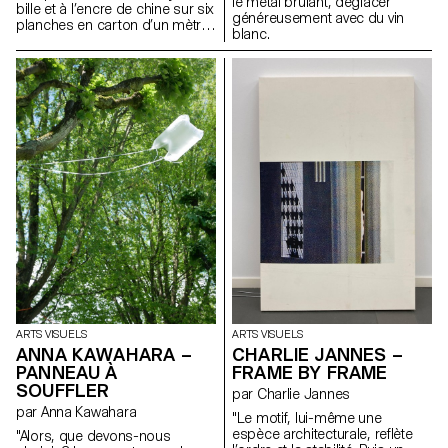
le métal brûlant, déglacer
bille et à l’encre de chine sur six
généreusement avec du vin
planches en carton d’un mètre
blanc.
sur huitante centimètres pour
composer un dessin de trois
mètres sur un mètre soixante.
Ce projet a pour but de
représenter l’incertitude,
l’angoisse et les conflits
internes. Laissant le vide jouer
un rôle aussi important sur
l’image que le remplissage
pour renforcer la perte de soi
dans ce tourbillon émotif.
ARTS VISUELS
ARTS VISUELS
ANNA KAWAHARA –
CHARLIE JANNES –
PANNEAU À
FRAME BY FRAME
SOUFFLER
par Charlie Jannes
par Anna Kawahara
"Le motif, lui-même une
espèce architecturale, reflète
"Alors, que devons-nous