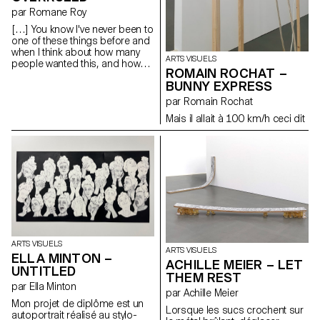
par Romane Roy
[…] You know I've never been to
one of these things before and
when I think about how many
ARTS VISUELS
people wanted this, and how
ROMAIN ROCHAT –
many people cried over it and
BUNNY EXPRESS
stuff, I mean, I think everybody
looks great tonight. Look at
par Romain Rochat
Jessica Lopez, that dress is
Mais il allait à 100 km/h ceci dit
amazing and Emma Gerber
that hair do must have taken
hours and you look really pretty.
So why is everybody stressing
over this thing? I mean it's just
plastic, it's really just (she
breaks the crown). A piece for
Gretchen Wieners, a partial
Spring Fling Queen. A piece for
Janis Ian and a piece for
Regina George, she fractured
ARTS VISUELS
her spine and she still looks like
ARTS VISUELS
ELLA MINTON –
a rockstar, and some for
ACHILLE MEIER – LET
everybody else. (discours de
UNTITLED
THEM REST
Cady aux promotions dans
par Ella Minton
MEAN GIRLS)
par Achille Meier
Mon projet de diplôme est un
Lorsque les sucs crochent sur
autoportrait réalisé au stylo-