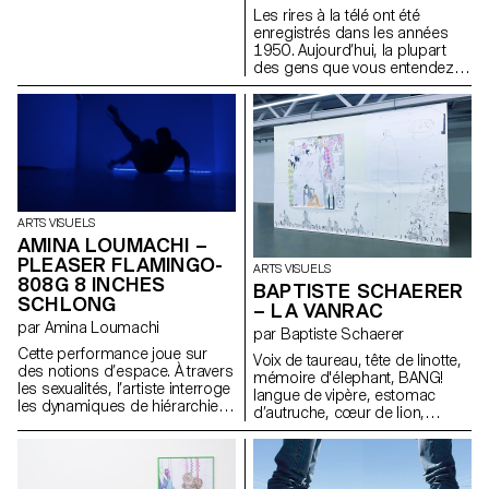
Les rires à la télé ont été
enregistrés dans les années
1950. Aujourd’hui, la plupart
des gens que vous entendez
rire sont morts. » Cette phrase,
tirée du roman Berceuse de
Chuck Palahniuk, ressemble à
une légende urbaine — à moitié
vraie. Elle fait écho à la
sculpture Partial Truth de Bruce
Nauman, une stèle froide et
minimaliste en forme d’écran
ARTS VISUELS
éteint. La télévision, elle aussi,
AMINA LOUMACHI –
fabrique des vérités partielles :
elle découpe, filtre, remonte le
PLEASER FLAMINGO-
ARTS VISUELS
réel. On regarde les infos
808G 8 INCHES
BAPTISTE SCHAERER
comme une sitcom, entre rires
SCHLONG
– LA VANRAC
forcés et tragédies banalisées.
par Amina Loumachi
Cette installation traduit cette
par Baptiste Schaerer
perception fragmentée. Deux
Cette performance joue sur
Voix de taureau, tête de linotte,
urnes : l’une rit, l’autre dort.
des notions d’espace. À travers
mémoire d'élephant, BANG!
Vases de mémoire, elles
les sexualités, l’artiste interroge
langue de vipère, estomac
incarnent l’absurde autant que
les dynamiques de hiérarchie,
d’autruche, cœur de lion,
l’engourdissement. Entre rire et
en tissant un lien avec la
grimaces de singe, fin comme
sommeil, mort et spectacle, la
bioluminescence comme
un merle, POUET! mauvais
frontière s’efface — comme la
stratégie de visibilité et de
comme une chenille, BOUM!
vérité.
militantisme queer. Par des
têtu comme un âne, malin