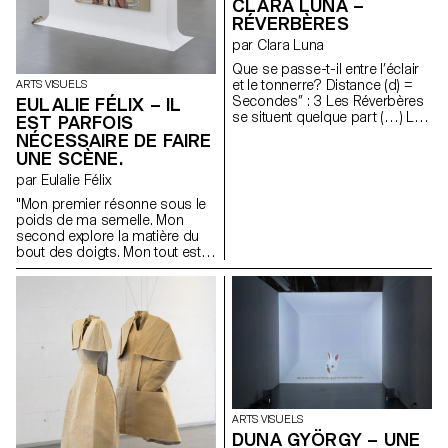
CLARA LUNA –
par la forme de cloche de « The
RÉVERBÈRES
Bell Jar »(S. Plath) et les effets
de dépression par aspiration
par Clara Luna
permettant des avortements «
Que se passe-t-il entre l’éclair
diy ». Elle est composée de
et le tonnerre? Distance (d) =
ARTS VISUELS
céramique mouillée de
Secondes’’ : 3 Les Réverbères
EULALIE FÉLIX – IL
testostérone, aluminium,
se situent quelque part (…) La
préservatifs, digues dentaires,
EST PARFOIS
mesure du temps évasant;
fils, chaire de cerises, cire
NÉCESSAIRE DE FAIRE
l’expérience de l’atmosphère
d’abeille et industrielle, mèche
UNE SCÈNE.
du doute. 1,6 km
de bougie.
par Eulalie Félix
"Mon premier résonne sous le
poids de ma semelle. Mon
second explore la matière du
bout des doigts. Mon tout est
modeste et nourricière,
attendant qu’on la récolte en
silence."
ARTS VISUELS
DUNA GYÖRGY – UNE