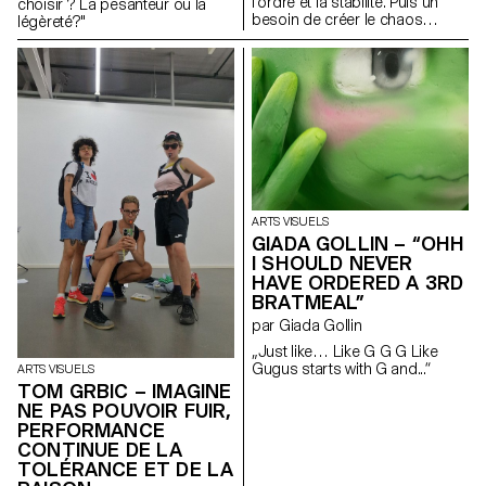
l’ordre et la stabilité. Puis un
choisir ? La pesanteur ou la
besoin de créer le chaos
légèreté?"
comme si la vie elle-même
avait lieu. Enfin, le collage
(couche par couche),
l'interprétation de la peinture,
du tissu, de la photographie,
du torchon, du ruban, de la
dentelle et de la colle. Un
collage : une simultanéité ; un
éblouissement visuel, une
superposition, un message
final pour les sens. (…)"
ARTS VISUELS
GIADA GOLLIN – “OHH
I SHOULD NEVER
HAVE ORDERED A 3RD
BRATMEAL”
par Giada Gollin
„Just like… Like G G G Like
Gugus starts with G and...“
ARTS VISUELS
TOM GRBIC – IMAGINE
NE PAS POUVOIR FUIR,
PERFORMANCE
CONTINUE DE LA
TOLÉRANCE ET DE LA