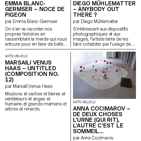
EMMA BLANC-
DIEGO MÜHLEMATTER
richesse tactile d’Olga de
GERMSER – NOCE DE
– ANYBODY OUT
Amaral et les innovations
PIGEON
THERE ?
textiles sculpturales de Jeanne
Vicérial, les sculptures habitent
par Emma Blanc-Germser
par Diego Mühlematter
un espace liminaire où le
On s’en va raconter nos
S’intéressant aux dispositifs
corps, la structure et le récit
propres histoires en
photographiques et aux
convergent.
rassemblant la merde qui nous
images, l'artiste tente de les
entoure pour en faire de belles
faire cohabiter par l'usage de
structures tout en dégradant
dos de chambre
des nuances de bruns, beige,
photographique comme
ARTS VISUELS
noir, ocre, kaki, qu’elle peut
fenêtres. Il explore la zone grise
MARSAILI VENUS
nous offrir. Parce que quand les
qui se trouve à l’intérieur de
HAAS – UNTITLED
larmes ne sortent plus, tout finit
l’appareil et tente de
(COMPOSITION NO.
de sortir par les fesses. Et on a
cartographier cette errance.
12)
plus rien d’autre à faire que de
partir à la quête de l’amour.
par Marsaili Venus Haas
Moutons et vaches et lièvres et
ventilateurs et anges et
ARTS VISUELS
humains et grands-mamans et
ANNA COCIMAROV –
arbres et renards.
DE DEUX CHOSES
L'URNE (QUI RIT),
L'AUTRE C'EST LE
SOMMEIL...
par Anna Cocimarov