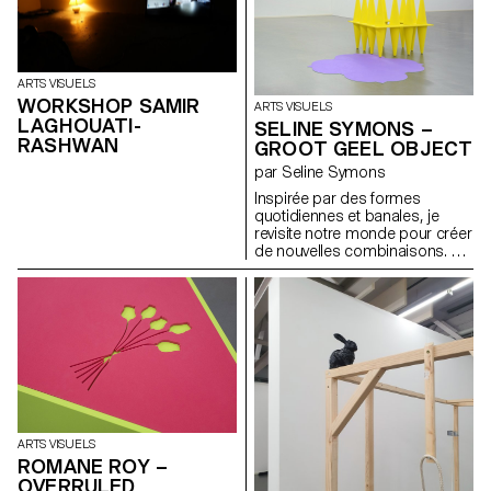
du XIXe siècle, des colonnes
Morris sont recréées dans le
musée comme supports
modulaires. Elles accueillent
affiches, tracts et posters,
ARTS VISUELS
échos de la culture
WORKSHOP SAMIR
ARTS VISUELS
contemporaine et des
LAGHOUATI-
SELINE SYMONS –
questionnements des
RASHWAN
étudiant·e·s d’aujourd’hui.
GROOT GEEL OBJECT
par Seline Symons
Inspirée par des formes
quotidiennes et banales, je
revisite notre monde pour créer
de nouvelles combinaisons. Un
jeu d'émerveillement enfantin.
Place au jeu, à l'imagination et à
l'interprétation personnelle.
ARTS VISUELS
ROMANE ROY –
OVERRULED