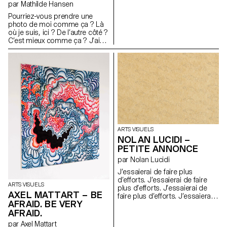
par Mathilde Hansen
représentation traditionnelle de
la scène. Afin de me plier à une
Pourriez-vous prendre une
forme de réalité de ce que
photo de moi comme ça ? Là
vivent les petits rats, j’ai
où je suis, ici ? De l’autre côté ?
commencé, avec Eva Galmel, à
C’est mieux comme ça ? J’ai
apprendre à monter sur
l’air cool ? Plus sérieuse ou
pointes. Autour de ce projet,
plus souriante ? Plus sérieuse,
toute une équipe de jeunes
ok Génial.
filles artistes de mon entourage
s’est formée, collaborant
durant plusieurs mois,
essayant de tendre au mieux à
un female gaze.
Chorégraphes : Philomène
Jander et Eva Galmel
Scénographie : Salomé Engel
ARTS VISUELS
Costumes : Adèle Berson et
NOLAN LUCIDI –
Roxane Sauvage.
PETITE ANNONCE
par Nolan Lucidi
J’essaierai de faire plus
d’efforts. J’essaierai de faire
ARTS VISUELS
plus d’efforts. J’essaierai de
AXEL MATTART – BE
faire plus d’efforts. J’essaierai
AFRAID. BE VERY
de faire plus d’efforts.
AFRAID.
J’essaierai de faire plus
d’efforts. J’essaierai de faire
par Axel Mattart