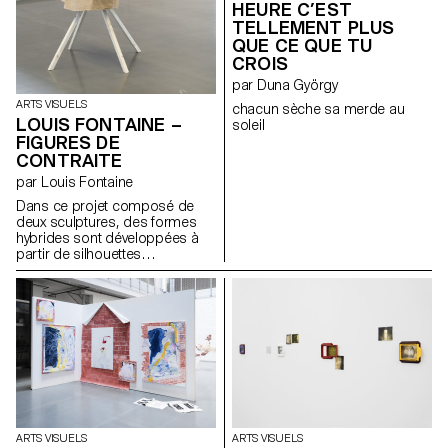
HEURE C’EST
TELLEMENT PLUS
QUE CE QUE TU
CROIS
par Duna György
ARTS VISUELS
chacun sèche sa merde au
LOUIS FONTAINE –
soleil
FIGURES DE
CONTRAITE
par Louis Fontaine
Dans ce projet composé de
deux sculptures, des formes
hybrides sont développées à
partir de silhouettes
empruntées aux robes à panier,
aux armures médiévales, aux
vêtements liturgiques et aux
tenues de pompiers japonais
féodaux. L’ensemble explore la
notion d’apparat et sa relation
évolutive au corps, en abordant
les thèmes de l’identité, du
rituel et de la contrainte. Une
tension dynamique entre
protection et rigidité s’en
ARTS VISUELS
ARTS VISUELS
dégage. Influencées par la