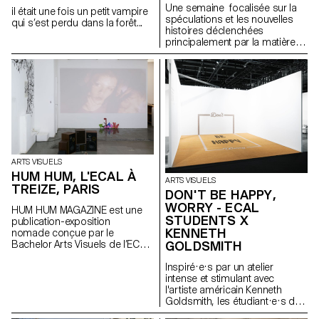
Une semaine focalisée sur la
il était une fois un petit vampire
spéculations et les nouvelles
qui s’est perdu dans la forêt...
histoires déclenchées
principalement par la matière
avec l'artiste Una Szeemann.
Les étudiant.exs ont orienté
leurs réflexions sur le pouvoir
des objets, du point de vue de
l'art, du fétichisme, de l'object
oriented ontology, de la
psychanalyse et de la magie…
ARTS VISUELS
HUM HUM, L'ECAL À
ARTS VISUELS
TREIZE, PARIS
DON'T BE HAPPY,
WORRY - ECAL
HUM HUM MAGAZINE est une
STUDENTS X
publication-exposition
KENNETH
nomade conçue par le
Bachelor Arts Visuels de l’ECAL
GOLDSMITH
dont le premier numéro investit
la galerie parisienne Treize.
Inspiré·e·s par un atelier
Organisée autour d'une série
intense et stimulant avec
d'invitations, chaque édition est
l'artiste américain Kenneth
pensée par les étudiant·e·s du
Goldsmith, les étudiant·e·s du
Bachelor Arts Visuels comme
Bachelor Arts Visuels ont