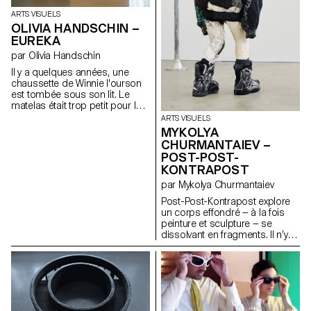
ARTS VISUELS
OLIVIA HANDSCHIN –
EUREKA
par Olivia Handschin
Il y a quelques années, une
chaussette de Winnie l'ourson
est tombée sous son lit. Le
matelas était trop petit pour le
cadre, ce qui faisait que des
ARTS VISUELS
objets tombaient régulièrement
MYKOLYA
entre les panneaux en bois.
CHURMANTAIEV –
Winnie espérait que la petite fille
POST-POST-
regarderait sous le lit, mais les
KONTRAPOST
enfants ont souvent une peur
irrationnelle de ce qui s'y cache,
par Mykolya Churmantaiev
invoquant une peur instinctive
Post-Post-Kontrapost explore
de l'obscurité et de tous ses
un corps effondré — à la fois
monstres. En réalité, ce qui se
peinture et sculpture — se
trouvait en dessous était un
dissolvant en fragments. Il n’y a
endroit particulier, un lieu qui
plus d’action, seulement une
collecte tous ces petits objets
trace. Une figure s’est
oubliés qui glissent entre les
échappée de l’espace qui la
panneaux—une sorte de portail
retenait ; il ne reste qu’une
vers un royaume oublié, enfoui
absence. Des oiseaux
sous la poussière et des boîtes
l’entourent — ni hostiles, ni
de rangement anciennes.