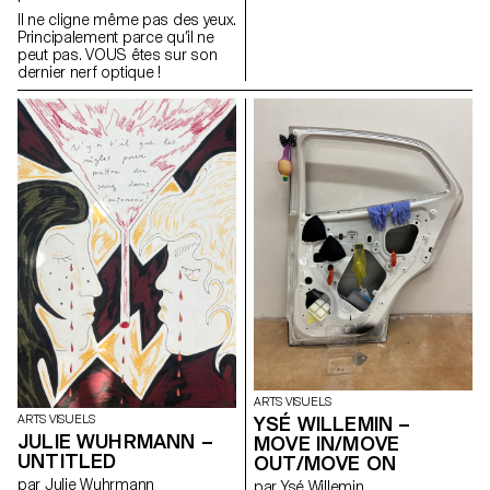
plus d’efforts. J’essaierai de
Il ne cligne même pas des yeux.
faire plus d’efforts. J’essaierai
Principalement parce qu’il ne
de faire plus d’efforts.
peut pas. VOUS êtes sur son
J’essaierai de faire plus
dernier nerf optique !
d’efforts. J’essaierai de faire
plus d’efforts. J’essaierai de
faire plus d’efforts. J’essaierai
de faire plus d’efforts.
J’essaierai de faire plus
d’efforts. J’essaierai de faire
plus d’efforts. J’essaierai de
faire plus d’efforts.
ARTS VISUELS
YSÉ WILLEMIN –
ARTS VISUELS
JULIE WUHRMANN –
MOVE IN/MOVE
UNTITLED
OUT/MOVE ON
par Julie Wuhrmann
par Ysé Willemin