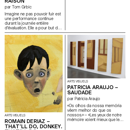
RAISON
par Tom Grbic
Imagine ne pas pouvoir fuir est
une performance continue
durant la journée entière
d'évaluation. Elle a pour but de
montrer le principe de "travail
trans" théorisé par Josephine
Gilles Harris en 2019. J. G.
Harris met entre autre en
lumière le fait que les
personnes queer se doivent
d'entretenir un état constant
performatif afin de pouvoir
naviguer le monde de manière
"compréhensible". Avec une
activation de textes de Laurène
ARTS VISUELS
Marx, Tom Grbic, Josephine
PATRICIA ARAUJO –
Gilles Harris et Adel Tincelin,
SAUDADE
c'est aussi un effort pour
s'inscrire dans une lignée, une
par Patricia Araujo
Histoire queer critique et
«Os olhos da nossa memória
chaleureuse.
vêem melhor do que os
nossos.» — «Les yeux de notre
ARTS VISUELS
mémoire voient mieux que les
ROMAIN DERIAZ –
nôtres.» José Sobral Almada-
THAT’LL DO, DONKEY.
Negreiros Comment savons-