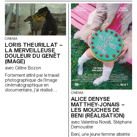
elle travaille.
CINEMA
LORIS THEURILLAT –
LA MERVEILLEUSE
DOULEUR DU GENÊT
(IMAGE)
avec Céline Bozon
Fortement attiré par le travail
photographique de l’image
cinématographique en
documentaire, j’ai réalisé
CINEMA
l’image du court métrage
ALICE DENYSE
documentaire de diplôme
MATTHEY-JONAIS –
d’Olivia Calcaterra.
LES MOUCHES DE
BENI (RÉALISATION)
avec Valentina Novati, Stéphane
Demoustier
Beni, une jeune femme atteinte