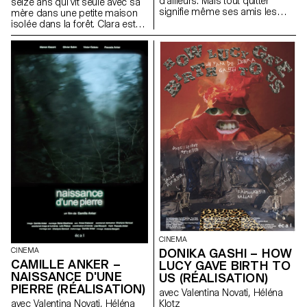
d’ailleurs. Mais tout quitter
seize ans qui vit seule avec sa
signifie même ses amis les
mère dans une petite maison
plus chers.
isolée dans la forêt. Clara est
pleine de vitalité, mais sa mère,
dépressive, l’empêche de
s’émanciper. La rencontre avec
un mystérieux garçon dans la
forêt va mener Clara à
transgresser son quotidien.
CINEMA
DONIKA GASHI – HOW
CINEMA
CAMILLE ANKER –
LUCY GAVE BIRTH TO
NAISSANCE D'UNE
US (RÉALISATION)
PIERRE (RÉALISATION)
avec Valentina Novati, Héléna
Klotz
avec Valentina Novati, Héléna