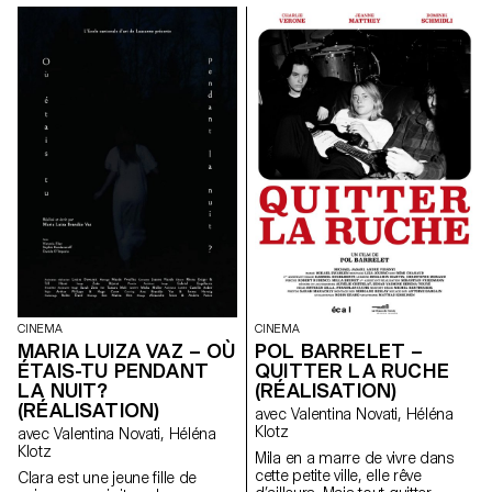
chasseuse devient la proie.
la mémoire et quelques pas de
danse qui se transmettent
encore.
CINEMA
CINEMA
MARIA LUIZA VAZ – OÙ
POL BARRELET –
ÉTAIS-TU PENDANT
QUITTER LA RUCHE
LA NUIT?
(RÉALISATION)
(RÉALISATION)
avec Valentina Novati, Héléna
Klotz
avec Valentina Novati, Héléna
Klotz
Mila en a marre de vivre dans
cette petite ville, elle rêve
Clara est une jeune fille de