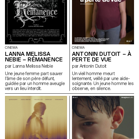
CINEMA
CINEMA
LANNA MELISSA
ANTONIN DUTOIT – À
NEBIE – RÉMANENCE
PERTE DE VUE
par Lanna Melissa Nebie
par Antonin Dutoit
Une jeune femme part sauver
Un vieil homme meurt
l’âme de son père défunt,
lentement, veillé par une aide-
guidée par un homme aveugle
soignante. Un jeune homme les
vers un lieu interdit.
observe, en silence.