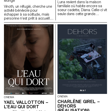
Monge
Luna revient dans la maison
familiale où habite encore sa
Vinoth, un réfugié, cherche une
soeur cadette, Diana. Celle-ci vit
activité bénévole pour
seule dans cette grande
échapper à sa solitude, mais
maison vétuste, depuis la mort
personne n’est prêt à accueillir
de leur père.
son aide.
CINEMA
CINEMA
CHARLÈNE GIREL –
YAEL VALLOTTON –
DEHORS
L’EAU QUI DORT
(RÉALISATION)