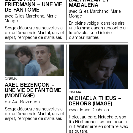
FRIEDMANN – UNE VIE
MADALENA
DE FANTÔME
avec Gilles Marchand, Marie
Monge
avec Gilles Marchand, Marie
Monge
En pleine voltige, dans les airs,
une femme canon rencontre un
Serge découvre sa nouvelle vie
trapéziste. Une histoire
de fantôme mais Martial, un vieil
d’amour hantée.
esprit, l’empêche de s’amuser.
CINEMA
AXEL BEZENÇON –
UNE VIE DE FANTÔME
CINEMA
(MONTAGE)
MICHAELA THEUS –
par Axel Bezençon
DEHORS (IMAGE)
Serge découvre sa nouvelle vie
avec Josée Deshaies
de fantôme mais Martial, un vieil
Il pleut au parc. Natacha et son
esprit, l’empêche de s’amuser.
fils Eli cherchent un abri pour la
nuit. Walter erre en solitaire avec
sa guitare.