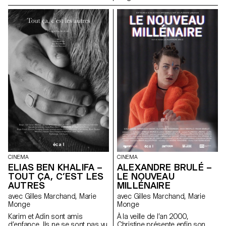
CINEMA
CINEMA
ELIAS BEN KHALIFA –
ALEXANDRE BRULÉ –
TOUT ÇA, C’EST LES
LE NOUVEAU
AUTRES
MILLÉNAIRE
avec Gilles Marchand, Marie
avec Gilles Marchand, Marie
Monge
Monge
Karim et Adin sont amis
À la veille de l’an 2000,
d’enfance, Ils ne se sont pas vu
Christine présente enfin son