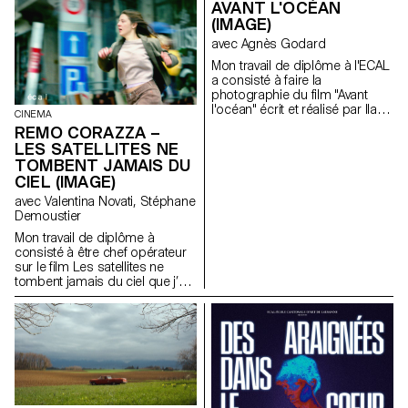
AVANT L'OCÉAN
(IMAGE)
avec Agnès Godard
Mon travail de diplôme à l'ECAL
a consisté à faire la
photographie du film "Avant
l'océan" écrit et réalisé par Ilan
CINEMA
Dubi, étudiant en réalisation.
REMO CORAZZA –
Inspiré par le cinéma des frères
LES SATELLITES NE
Safdie et de John Cassavetes,
TOMBENT JAMAIS DU
ce film fut un véritable défi
CIEL (IMAGE)
technique et créatif.
avec Valentina Novati, Stéphane
Demoustier
Mon travail de diplôme à
consisté à être chef opérateur
sur le film Les satellites ne
tombent jamais du ciel que j’ai
co-réalisé avec Matias Carlier,
alumni de l’Ecal en cinéma
promotion 2022.