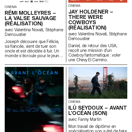
CINEMA
CINEMA
JAY HOLDENER –
RÉMI MOLLEYRES –
THERE WERE
LA VALSE SAUVAGE
COWBOYS
(RÉALISATION)
(RÉALISATION)
avec Valentina Novati, Stéphane
avec Valentina Novati, Stéphane
Demoustier
Demoustier
Joseph découvre que Félicie,
Daniel, de retour des USA,
sa fiancée, vient de tuer son
reçoit une mission d’un
oncle et est décidée à fuir. Un
Cowboy fantomatique : voler
monde s’écroule pour le jeune
une Chevy El Camino.
couple.
CINEMA
ILÙ SEYDOUX – AVANT
L'OCÉAN (SON)
avec Fanny Martin
Mon travail de diplôme en
spécialisation son a été de faire