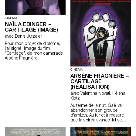
CINEMA
NAÏLA EBINGER –
CARTILAGE (IMAGE)
avec Denis Jutzeler
Pour mon projet de diplôme,
j'ai signé l'image du film
"Cartilage", de mon camarade
Arsène Fragnière.
CINEMA
ARSÈNE FRAGNIÈRE –
CARTILAGE
(RÉALISATION)
avec Valentina Novati, Héléna
Klotz
Au terme de la nuit, Gaël va
abandonner son groupe
d'ami.e.s. Au fur et à mesure
que la soirée avance, iel se
rend pourtant compte que
quelques chose cloche.