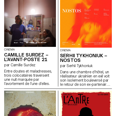
CINEMA
CINEMA
CAMILLE SURDEZ –
SERHII TYKHONIUK –
L'AVANT-POSTE 21
NOSTOS
par Camille Surdez
par Serhii Tykhoniuk
Entre doutes et maladresses,
Dans une chambre d’hôtel, un
trois colocataires traversent
réalisateur ukrainien en exil voit
une nuit marquée par
son isolement bouleversé par
l’avortement de l’une d’elles.
le retour de son ex-partenaire
qui est sur le point de repartir
en Ukraine au chevet de son
père.