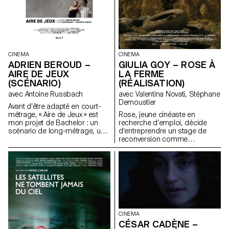
CINEMA
CINEMA
GIULIA GOY – ROSE À
ADRIEN BEROUD –
LA FERME
AIRE DE JEUX
(RÉALISATION)
(SCÉNARIO)
avec Valentina Novati, Stéphane
avec Antoine Russbach
Demoustier
Avant d'être adapté en court-
Rose, jeune cinéaste en
métrage, « Aire de Jeux » est
recherche d’emploi, décide
mon projet de Bachelor : un
d’entreprendre un stage de
scénario de long-métrage, une
reconversion comme
comédie satirique dans le
agricultrice. Un récit initiatique
monde du théâtre
qui questionne notre relation à
contemporain.
la terre, à l’art, au rôle du
cinéaste en tant qu’observateur
de notre monde.
CINEMA
CÉSAR CADÈNE –