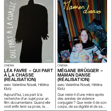
CINEMA
CINEMA
LÉA FAVRE – QUI PART
MÉGANE BRÜGGER –
À LA CHASSE
MAMAN DANSE
(RÉALISATION)
(RÉALISATION)
avec Valentina Novati, Héléna
avec Valentina Novati, Héléna
Klotz
Klotz
Aujourd’hui, Lea part à la
Que reste-il d’une mère après
recherche d’un sujet pour un
des années de violence
film documentaire. Quand elle
conjugale ? Que reste-il de son
croit enfin tenir sa proie, la
corps, de sa dignité et de sa
situation s’inverse. La
force? Sûrement des mots, de