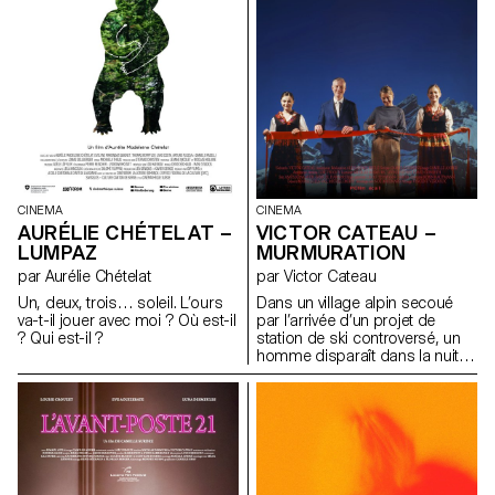
CINEMA
CINEMA
AURÉLIE CHÉTELAT –
VICTOR CATEAU –
LUMPAZ
MURMURATION
par Aurélie Chételat
par Victor Cateau
Un, deux, trois… soleil. L’ours
Dans un village alpin secoué
va-t-il jouer avec moi ? Où est-il
par l’arrivée d’un projet de
? Qui est-il ?
station de ski controversé, un
homme disparaît dans la nuit.
Dépassée par les événements,
Marie, la présidente du village,
essaie de comprendre les
forces à l’œuvre.