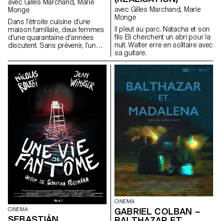
avec Gilles Marchand, Marie
avec Gilles Marchand, Marie
Monge
Monge
Dans l’étroite cuisine d’une
Il pleut au parc. Natacha et son
maison familiale, deux femmes
fils Eli cherchent un abri pour la
d’une quarantaine d’années
nuit. Walter erre en solitaire avec
discutent. Sans prévenir, l’une
sa guitare.
d’elle s’oublie et embrasse
l’autre.
CINEMA
GABRIEL COLBAN –
CINEMA
SEBASTIÁN
BALTHAZAR ET