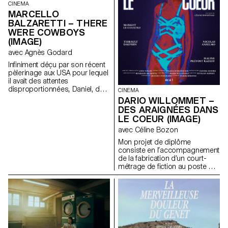
CINEMA
MARCELLO
BALZARETTI – THERE
WERE COWBOYS
(IMAGE)
avec Agnès Godard
Infiniment déçu par son récent
pèlerinage aux USA pour lequel
il avait des attentes
disproportionnées, Daniel, de
CINEMA
retour en Suisse, reprend le
DARIO WILLOMMET –
cours de sa vie qu’il trouve bien
DES ARAIGNÉES DANS
morne et voit un jour apparaître
LE COEUR (IMAGE)
devant lui un cowboy
fantomatique qui lui confie une
avec Céline Bozon
mission : voler une Chevy El
Mon projet de diplôme
Camino.
consiste en l’accompagnement
de la fabrication d’un court-
métrage de fiction au poste de
chef-opérateur.