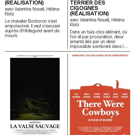
(RÉALISATION)
TERRIER DES
CIGOGNES
avec Valentina Novati, Héléna
(RÉALISATION)
Klotz
avec Valentina Novati, Héléna
Le chevalier Borboron s’est
Klotz
empoisonné. Il veut s’excuser
auprès d’Hildegund avant de
Dans un huis-clos aliénant, où
mourir.
l'on vit par procuration, deux
amants liés par un désir
impossible sombrent dans le
fantasme et la destruction.