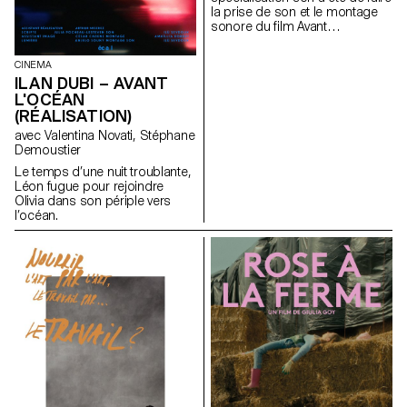
la prise de son et le montage
sonore du ﬁlm Avant
l’océan réalisé par Ilan Dubi.
CINEMA
ILAN DUBI – AVANT
L'OCÉAN
(RÉALISATION)
avec Valentina Novati, Stéphane
Demoustier
Le temps d’une nuit troublante,
Léon fugue pour rejoindre
Olivia dans son périple vers
l’océan.