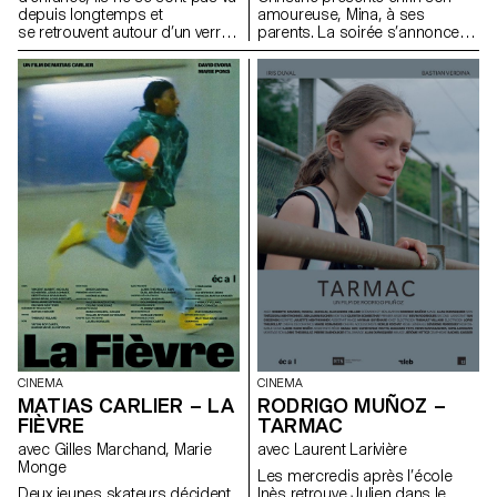
depuis longtemps et
amoureuse, Mina, à ses
se retrouvent autour d’un verre
parents. La soirée s’annonce
pour rattraper le temps perdu.
étrange.
CINEMA
CINEMA
MATIAS CARLIER – LA
RODRIGO MUÑOZ –
FIÈVRE
TARMAC
avec Gilles Marchand, Marie
avec Laurent Larivière
Monge
Les mercredis après l’école
Deux jeunes skateurs décident
Inès retrouve Julien dans le