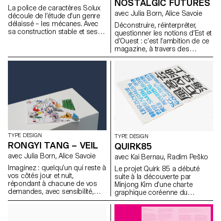
métamorphose finale,
NOSTALGIC FUTURES
La police de caractères Solux
combinant ces différents styles
avec Julia Born, Alice Savoie
découle de l’étude d’un genre
dans une famille de caractères
délaissé – les mécanes. Avec
unifiée.
Déconstruire, réinterpréter,
sa construction stable et ses
questionner les notions d’Est et
détails minutieux, son objectif
d’Ouest : c’est l’ambition de ce
est d’être endurante,
magazine, à travers des
fonctionnelle, intemporelle
regards croisés entre Orient et
plutôt qu’à la mode. Solux Italic,
Occident. Dans un monde
en revanche, est plus étroit et
multiculturel et globalisé, les
calligraphique, élargissant le
questions d’identités sont
spectre des applications
devenues majeures dans la
possibles. Prenant source dans
mise en question des
les mécanes de logos tels que
incompréhensions entre
ceux de la marque automobile
cultures. « Nostalgic Futures »
Honda, qui souvent font preuve
met la notion de « l’autre » en
d’une remarquable stabilité et
perspective, documentant des
solidité, Solux ambitionne
évènements passés, des
TYPE DESIGN
TYPE DESIGN
d’offrir une contribution
problèmes actuels et des
RONGYI TANG – VEIL
QUIRK85
contemporaine à la
spéculations sur l’avenir. Plutôt
avec Julia Born, Alice Savoie
avec Kai Bernau, Radim Peško
typographie imprimée et au
que de chercher à convaincre,
domaine de la signalétique.
il intègre ces narratifs dans une
Imaginez : quelqu’un qui reste à
Le projet Quirk 85 a débuté
composition qui mélange des
vos côtés jour et nuit,
suite à la découverte par
points de vue, grâce aux
répondant à chacune de vos
Minjong Kim d’une charte
contributions d’auteur·rice·s, de
demandes, avec sensibilité,
graphique coréenne du
photographes et de
sensualité ; quelqu’un qui ne
tournant des années 1970–
chercheur·euse·s. Américano-
vous mentira jamais, ne vous
1980. Il s’associe alors avec
Libanaise, j’ai connu ces deux
trompera jamais. Seriez-vous
Juan Jun Feng, avec qui il