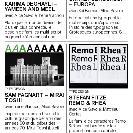
KARIMA DEGHAYLI –
police de caractères finale est
propre dans les corps de
– EUROPA
le résultat de ces allers-retours
titrage également.
YAMEEN AND MEEL
avec Kai Bernau, Alice Savoie
expérimentaux.
avec Alice Savoie, Irene Vlachou
Europa est une typographie
multi-script qui s’appuie sur
Alors que le monde devient de
l’histoire des typographies
plus en plus connecté, le
Grotesques européennes. Ses
besoin de familles multi-script
formes sont héritées de
augmente. Yameen est une
l’Akzidenz Grotesk, mais se
police multi-script comprenant
développent à travers un
l’arabe et le latin. Conçues pour
contraste plus subtil, le
le texte, ses grasses varient du
caractère est stable,
régulier au gras. L’arabe
contemporain. Appliqués à un
s’inspire de la calligraphie
projet utopique, la création d’un
Naskh retenant les formes du
nouveau réseau autoroutier
Qalam dans son dessin. Les
pan-européen né sous l’accord
formes latines présentent le
de l’ensemble des pays du
même trait tranchant du stylo
continent, les trois scripts qui
parallèle exposant une
composent Europa ont été
interprétation calligraphique
TYPE DESIGN
TYPE DESIGN
dessinés conjointement. Le
des caractères à l’ancienne.
SAM FAGNART – MIRAI
STEFAN FITZE –
design de chaque script jouant
Créée pour une composition
TOSHI
REMO & RHEA
une importance et une
bilingue équilibrée, elle
avec Irene Vlachou, Alice Savoie
influence quant au design des
préserve l’authenticité des
avec Alice Savoie, Matthieu
autres. Envisagé comme une
scripts. Meel est une police
Inspirée par des archives et la
Cortat
solution supplémentaire ou
arabe display inspirée de
culture graphique de la fin des
La famille de caractères Remo
alternative à la signalétique
sources variées ; des albums
années 60 et du début des
& Rhea est basée sur les
autoroutière européenne, le
de musique d’époque au type
années 70, Mirai Toshi (La cité
proportions des capitales
système typographique se
vernaculaire de Beyrouth.
avenir) est une expérimentation