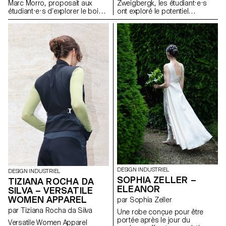
Marc Morro, proposait aux
Zweigbergk, les étudiant·e·s
étudiant·e·s d’explorer le bois
ont exploré le potentiel
en tant que système de
expressif du papier et du
construction ouvert et
carton afin de réinventer des
accessible à tous les publics.
abat-jour destinés à des
L’objectif était de stimuler la
luminaires de plafond, muraux,
créativité et l’expérimentation à
sur pied, de chevet, de table ou
travers la conception de
portables. L’accent a été mis
modules ludiques et
sur l’expérimentation et le jeu —
reconfigurables, exploitant les
en testant les possibilités et les
potentialités et les contraintes
limites du papier, de la lumière,
du matériau, tout en évitant une
de la couleur et de la forme
approche formelle trop
pour développer de nouvelles
enfantine.
expressions lumineuses.
DESIGN INDUSTRIEL
DESIGN INDUSTRIEL
SOPHIA ZELLER –
TIZIANA ROCHA DA
ELEANOR
SILVA – VERSATILE
WOMEN APPAREL
par Sophia Zeller
par Tiziana Rocha da Silva
Une robe conçue pour être
portée après le jour du
Versatile Women Apparel