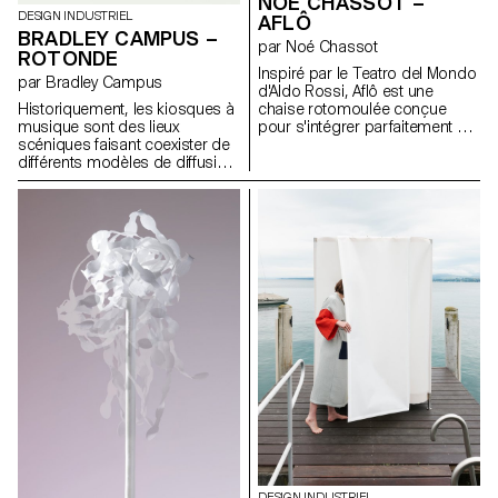
NOÉ CHASSOT –
DESIGN INDUSTRIEL
AFLÔ
BRADLEY CAMPUS –
par Noé Chassot
ROTONDE
Inspiré par le Teatro del Mondo
par Bradley Campus
d'Aldo Rossi, Aflô est une
chaise rotomoulée conçue
Historiquement, les kiosques à
pour s'intégrer parfaitement au
musique sont des lieux
système modulaire de pontons
scéniques faisant coexister de
flottants CubiSystem.
différents modèles de diffusion
CubiSystem, une entreprise
et d’architecture. Au XIXe siècle,
française, propose une
ils étaient parfois vendus en
solution ingénieuse composée
catalogues et sont proposés
de cubes en plastique qui
par des entreprises de mobilier
peuvent être assemblés à l'aide
urbain, qui utilisent les kiosques
de connecteurs pour former
pour diversifier leur production.
des plateformes flottantes
Rotonde est une tentative de
polyvalentes. Ce système
réponse à la problématique
simple et peu coûteux offre un
actuelle des villes à vouloir les
large éventail d’applications.
rendre plus piétonnes et
Aflô est un module
vivantes. Ce kiosque est conçu
supplémentaire dans la
comme un grand objet ouvert
gamme de produits de
et accessible qui encourage
l'entreprise. Ce siège, combiné
l'interaction et l'animation, en
aux autres éléments proposés
s'inspirant de la planification de
par la marque, offre la
l’urbanisme au XIXe siècle. Il est
possibilité d'asseoir
pensé pour être utilisé comme
confortablement un public sur
un système «plug&play», où les
DESIGN INDUSTRIEL