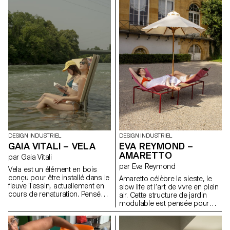
tant que le pied exerce une
ce qui se trouve sous la
pression, l’eau s’écoule. L’eau
surface. Il s’agit d’un
non consommée est
changement de regard sur la
récupérée dans une gamelle en
nature, mais cette fois-ci au
contrebas pour permettre à
sens littéral, grâce à des
son petit compagnon de
instruments de vision destinés
s’hydrater. Lorsque l’utilisateur
à aider les curieux et curieuses
retire son pied, l’eau s’arrête et
de la faune et de la flore. Nous
la gamelle se vide lentement,
avons donc ici une longue-vue,
évitant les flaques stagnantes et
une loupe et un aquascope, qui
les débordements. Réalisée en
veulent jouer avec la physique
fonte, un matériau durable et
optique tout en illustrant ses
résistant aux intempéries, Paco
propriétés dans une démarche
s’intègre à l’espace public tout
pédagogique.
en renforçant le lien avec son
animal de compagnie.
DESIGN INDUSTRIEL
DESIGN INDUSTRIEL
GAIA VITALI – VELA
EVA REYMOND –
AMARETTO
par Gaia Vitali
par Eva Reymond
Vela est un élément en bois
conçu pour être installé dans le
Amaretto célèbre la sieste, le
fleuve Tessin, actuellement en
slow life et l’art de vivre en plein
cours de renaturation. Pensé
air. Cette structure de jardin
pour les nouvelles zones de
modulable est pensée pour
baignade, Vela invite les
créer des moments de repos
personnes à entrer dans l’eau
paisibles et partagés.
et à profiter du fleuve pendant
Composée de trois parties, elle