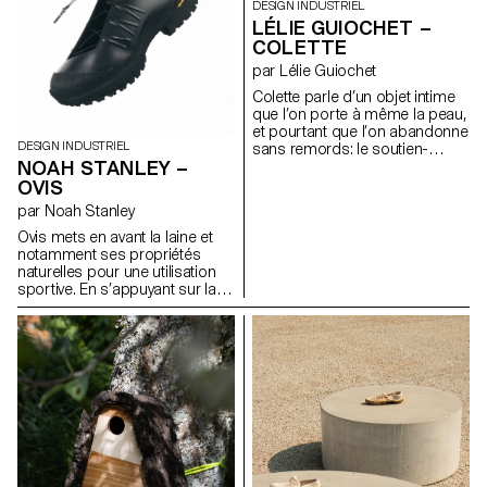
DESIGN INDUSTRIEL
l’été, Celcius explore la
LÉLIE GUIOCHET –
possibilité d'en faire un
COLETTE
dispositif à double usage,
intégrant une fonction de
par Lélie Guiochet
climatiseur, en faisant un objet
Colette parle d’un objet intime
actif toute l’année.
que l’on porte à même la peau,
et pourtant que l’on abandonne
DESIGN INDUSTRIEL
sans remords: le soutien-
NOAH STANLEY –
gorge. C’est un objet qui
devient obsolète, qui ne se
OVIS
revend pas d’occasion et qui
par Noah Stanley
ne se recycle que rarement. Il
nous accompagne seulement
Ovis mets en avant la laine et
quelques années, avant de
notamment ses propriétés
s’abîmer ou de devenir trop
naturelles pour une utilisation
petit. Alors Colette imagine un
sportive. En s’appuyant sur la
système qui s’ajuste avec le
référence de la botte
temps: un soutien-gorge en
traditionnelle russe appelée
pièces détachées, bonnets,
valenki, il réimagine la place de
bande sous-poitrine, bretelles,
la laine dans une chaussure
attaches, baleine, à assembler,
hybride, adaptée à la fois à la
remplacer indépendamment,
randonnée et a une utilisation
réadapter et personnaliser. Les
quotidienne. La chaussure se
différentes pièces sont
compose d’un "upper" en
tricotées en 3D, sans couture
mousse EVA thermoformée qui
et compostables
accueille un chausson en laine
industriellement. La baleine et
feutrée.