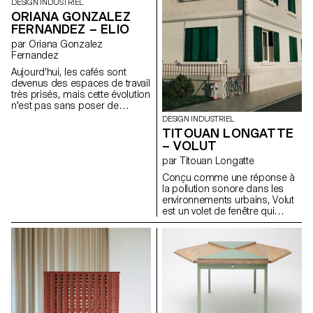
DESIGN INDUSTRIEL
ORIANA GONZALEZ
FERNANDEZ – ELIO
par Oriana Gonzalez
Fernandez
Aujourd'hui, les cafés sont
devenus des espaces de travail
très prisés, mais cette évolution
n'est pas sans poser de
problèmes. Les clients
DESIGN INDUSTRIEL
occupent souvent les tables
TITOUAN LONGATTE
pendant de longues périodes
– VOLUT
et la plupart des lieux ne
par Titouan Longatte
disposent pas de ports de
recharge accessibles. Certains
Conçu comme une réponse à
cafés ont instauré des limites
la pollution sonore dans les
de 60 minutes pour l'utilisation
environnements urbains, Volut
des ordinateurs portables,
est un volet de fenêtre qui
mais ces règles sont difficiles à
intègre une isolation
faire respecter. Elio propose
acoustique pour protéger
une solution : un appareil
l'utilisateur des perturbations
compact offert par le café qui
extérieures. L'isolation est
mesure le temps grâce à un
assurée par des panneaux
anneau de lumières LED et
amovibles qui bloquent le bruit
fournit un port USB-C pour
en absorbant les ondes
charger les ordinateurs
sonores. Les panneaux pivotent
portables et les appareils
pour laisser entrer la lumière et