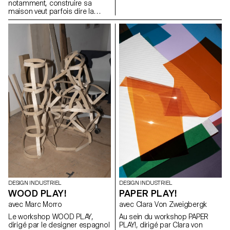
notamment, construire sa
subtilement en fonction de la
maison veut parfois dire la
position du mécanisme, jouant
construire soi-même. Avec peu
sur la lumière et la forme. Ce
d’outils, peu de moyens et ce
projet répond à un besoin de
qu’on a sous la main. Tijolo est
flexibilité dans l'espace
né de cette réalité. Un kit de
domestique et reflète une
briques en terre crue, séchées
recherche personnelle sur
à l’air libre, faites de terre, d’eau
l'objet évolutif, à mi-chemin
et de papier recyclé. Elles
entre technicité discrète et
s’emboîtent en quinconce,
expression poétique de la
sans mortier, sans outillage
matière.
lourd. Sur leur face, deux
volumes : pour clipser des
gaines, des tuyaux. Sans
percer, sans casser. On peut
changer d’avis. On peut aussi
les boucher, laisser une trace,
un rythme.
DESIGN INDUSTRIEL
DESIGN INDUSTRIEL
WOOD PLAY!
PAPER PLAY!
avec Marc Morro
avec Clara Von Zweigbergk
Le workshop WOOD PLAY,
Au sein du workshop PAPER
dirigé par le designer espagnol
PLAY!, dirigé par Clara von