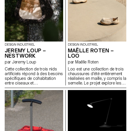
les attaches quant à elles sont
recyclables à l’infini. Ce n’est
plus la poitrine qui s’adapte à
l’objet, mais l’objet qui évolue
avec elle.
DESIGN INDUSTRIEL
DESIGN INDUSTRIEL
JEREMY LOUP –
MAËLLE ROTEN –
NESTWORK
LOO
par Jeremy Loup
par Maëlle Roten
Cette collection de trois nids
Loo est une collection de trois
artificiels répond à des besoins
chaussures d’été entièrement
spécifiques de cohabitation
réalisées en maille, y compris la
entre oiseaux et
semelle. Le projet explore les
environnements humains.
possibilités du tricot
Chaque modèle est conçu
ornemental, en détournant des
pour être fonctionnel,
points décoratifs pour en
accessible et reproductible. Le
révéler les qualités structurelles
nichoir pour mésanges aide à
et fonctionnelles. Le dessus
réguler naturellement les
combine un point mousse,
chenilles processionnaires.
dense et élastique, pour le
Celui pour grèbes propose un
maintien, et un tricot ajouré qui
espace de nidification flottant
laisse circuler l’air, idéal pour la
en port, évitant leur installation
saison estivale. Grâce au point