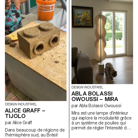
ses moments de calme. Sa
accueille au choix une
forme de dossier est
plateforme en bois ainsi que
accueillante et offre une pause
deux transats, orientables
immersive au cœur de la
selon les envies, côte à côte ou
nature. Mais le Tessin peut
encore face à face. Les assises
soudainement devenir
offrent deux positions, dont une
dangereux : lorsque le courant
semi-allongée idéale pour la
se renforce, Vela s’ouvre en
sieste. Grâce à un système de
révélant une signalétique
connecteurs vissés, la structure
colorée qui indique le risque.
est solide, démontable et
Un objet qui allie confort et
adaptable. Elle permet de
sécurité, conçu pour
composer librement des îlots
rapprocher les gens du fleuve
de détente, au jardin ou au
de manière simple, intuitive et
bord de l’eau.
responsable.
DESIGN INDUSTRIEL
ABLA BOLASSI
OWOUSSI – MIRA
DESIGN INDUSTRIEL
par Abla Bolassi Owoussi
ALICE GRAFF –
Mira est une lampe d'intérieur
TIJOLO
qui explore la modularité grâce
par Alice Graff
à un système de poulies qui
permet de régler l'intensité de
Dans beaucoup de régions de
la lumière. L'abat-jour, en
l’hémisphère sud, au Brésil
placage, se transforme