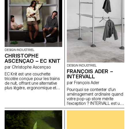
l’atmosphère de la pièce.
renverse l’ordre des priorités :
Pensée pour les espaces où
ici, les finitions visibles
les frontières entre travail, repas
deviennent structure et
et détente s’estompent, Velum
l’habillage devient un rituel.
permet à l’utilisateur d’adapter
Inspiré par les gestes intimes
la lumière à ses besoins et à
du boudoir, Doll Chair prolonge
ses moments, en
une réflexion sur l’objet en état
accompagnant les rythmes
de transformation, entre
fluctuants de la vie quotidienne.
maquette et meuble.
DESIGN INDUSTRIEL
CHRISTOPHE
ASCENÇAO – EC KNIT
DESIGN INDUSTRIEL
par Christophe Ascençao
FRANÇOIS ADER –
EC Knit est une couchette
INTERVALL
tricotée conçue pour les trains
par François Ader
de nuit, offrant une alternative
plus légère, ergonomique et
Pourquoi se contenter d’un
intime aux couchettes
aménagement ordinaire quand
traditionnelles. Développé en
votre pop-up store mérite
collaboration avec le TextielLab,
l’exception ? INTERVALL est un
l’atelier professionnel du
système de structures
TextielMuseum, ce projet utilise
modulaires en aluminium
des textiles tricotés en 3D
extrudé, conçu pour les jeunes
produits sur une machine à
marques de vêtements qui
tricoter circulaire. Cette
souhaitent scénographier leurs