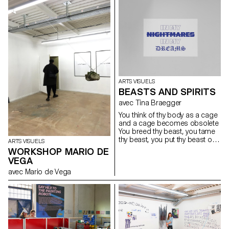
ARTS VISUELS
BEASTS AND SPIRITS
avec Tina Braegger
You think of thy body as a cage
and a cage becomes obsolete
You breed thy beast, you tame
thy beast, you put thy beast on
ARTS VISUELS
a leash Thy beast be trapped,
WORKSHOP MARIO DE
you trap thy beast, you put thy
VEGA
beast on a leash You breed thy
avec Mario de Vega
beast, you tame thy beast, you
trap thy beast inside Thy body a
cage, the cage obsolete, thy
beast be trapped inside