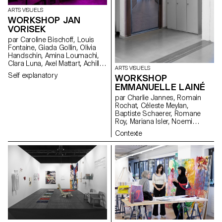
ARTS VISUELS
WORKSHOP JAN
VORISEK
par Caroline Bischoff, Louis
Fontaine, Giada Gollin, Olivia
Handschin, Amina Loumachi,
Clara Luna, Axel Mattart, Achille
ARTS VISUELS
Meier, Charlie Schär, Jamie
Self explanatory
WORKSHOP
Soria, Nayla Younes, Mayalène
EMMANUELLE LAINÉ
de Roquemaurel
par Charlie Jannes, Romain
Rochat, Céleste Meylan,
Baptiste Schaerer, Romane
Roy, Mariana Isler, Noemi
Leneman, Anna Kawahara, Tom
Contexte
Grbic, Julie Wuhrmann