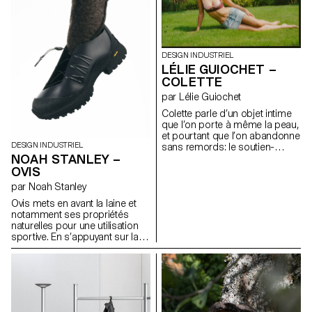
ainsi de maintenir une
l’économie d’espace et la
température stable sur la
manière dont un meuble peut
durée. Alors que les systèmes
façonner nos interactions
de chauffage restent
sociales.
généralement inactifs durant
DESIGN INDUSTRIEL
l’été, Celcius explore la
LÉLIE GUIOCHET –
possibilité d'en faire un
COLETTE
dispositif à double usage,
intégrant une fonction de
par Lélie Guiochet
climatiseur, en faisant un objet
Colette parle d’un objet intime
actif toute l’année.
que l’on porte à même la peau,
et pourtant que l’on abandonne
DESIGN INDUSTRIEL
sans remords: le soutien-
NOAH STANLEY –
gorge. C’est un objet qui
devient obsolète, qui ne se
OVIS
revend pas d’occasion et qui
par Noah Stanley
ne se recycle que rarement. Il
nous accompagne seulement
Ovis mets en avant la laine et
quelques années, avant de
notamment ses propriétés
s’abîmer ou de devenir trop
naturelles pour une utilisation
petit. Alors Colette imagine un
sportive. En s’appuyant sur la
système qui s’ajuste avec le
référence de la botte
temps: un soutien-gorge en
traditionnelle russe appelée
pièces détachées, bonnets,
valenki, il réimagine la place de
bande sous-poitrine, bretelles,
la laine dans une chaussure
attaches, baleine, à assembler,
hybride, adaptée à la fois à la
remplacer indépendamment,
randonnée et a une utilisation