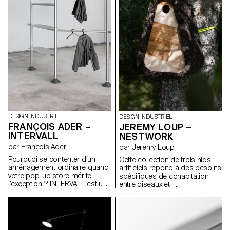
réadapter et personnaliser. Les
quotidienne. La chaussure se
différentes pièces sont
compose d’un "upper" en
tricotées en 3D, sans couture
mousse EVA thermoformée qui
et compostables
accueille un chausson en laine
industriellement. La baleine et
feutrée.
les attaches quant à elles sont
recyclables à l’infini. Ce n’est
plus la poitrine qui s’adapte à
l’objet, mais l’objet qui évolue
avec elle.
DESIGN INDUSTRIEL
DESIGN INDUSTRIEL
FRANÇOIS ADER –
JEREMY LOUP –
INTERVALL
NESTWORK
par François Ader
par Jeremy Loup
Pourquoi se contenter d’un
Cette collection de trois nids
aménagement ordinaire quand
artificiels répond à des besoins
votre pop-up store mérite
spécifiques de cohabitation
l’exception ? INTERVALL est un
entre oiseaux et
système de structures
environnements humains.
modulaires en aluminium
Chaque modèle est conçu
extrudé, conçu pour les jeunes
pour être fonctionnel,
marques de vêtements qui
accessible et reproductible. Le
souhaitent scénographier leurs
nichoir pour mésanges aide à