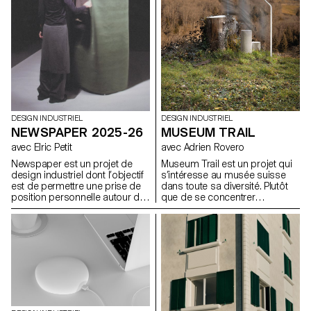
DESIGN INDUSTRIEL
DESIGN INDUSTRIEL
MUSEUM TRAIL
NEWSPAPER 2025-26
avec Adrien Rovero
avec Elric Petit
Museum Trail est un projet qui
Newspaper est un projet de
s’intéresse au musée suisse
design industriel dont l’objectif
dans toute sa diversité. Plutôt
est de permettre une prise de
que de se concentrer
position personnelle autour du
uniquement sur les grandes
sujet de son choix. Le projet
institutions largement
s’appuie sur un article issu de
fréquentées, le projet explore
la presse ou d’un magazine
ce que signifie aujourd’hui «
spécialisé, utilisé comme point
musée » dans un pays qui
de départ conceptuel et
compte plus de mille structures
critique. À travers l’analyse,
muséales, soit l’une des plus
l’interprétation et la traduction
fortes densités au monde.
de ce contenu écrit, le projet
invite à développer une réflexion
de design, en questionnant les