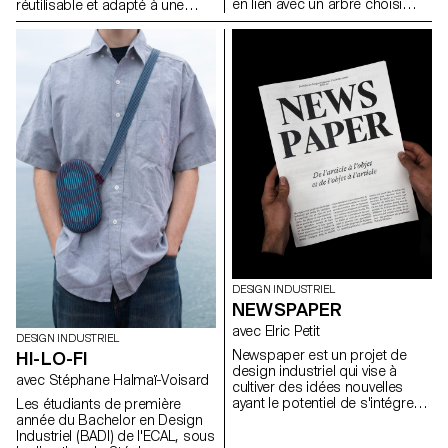
en lien avec un arbre choisi
réutilisable et adapté à une
dans l’espace urbain
production en série. Le projet
Lausannois. En s’appuyant sur
visait à valoriser un produit
une approche inspirée de la
alimentaire du quotidien tout en
dendrologie, ils ont observé un
répondant aux enjeux actuels
arbre existant et imaginé une
liés au transport, à la durabilité
intervention discrète,
et à la seconde vie des
respectueuse et réversible. Le
emballages. L’intervention
projet devait mettre en valeur
devait être simple, fonctionnelle
les particularités du végétal tout
et écologique, et proposer un
en s’intégrant dans son
usage au-delà de la fonction
environnement.
d’emballage initiale.
DESIGN INDUSTRIEL
NEWSPAPER
avec Elric Petit
DESIGN INDUSTRIEL
Newspaper est un projet de
HI-LO-FI
design industriel qui vise à
avec Stéphane Halmaï-Voisard
cultiver des idées nouvelles
ayant le potentiel de s'intégrer
Les étudiants de première
de manière transparente dans
année du Bachelor en Design
notre société contemporaine et
Industriel (BADI) de l'ECAL, sous