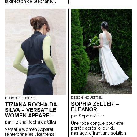
son économie. Sous la
la direction de Stéphane
direction d'Elric Petit, chaque
Halmaï-Voisard, responsable
étudiant a eu la possibilité
du BADI, se sont lancés dans
d'explorer un sujet choisi, en
un projet visant à concevoir
exprimant ses affinités et ses
leurs propres interprétations
intérêts personnels, ce qui a
uniques d'une enceinte
permis d'améliorer l'expérience
Bluetooth. Ce projet a mis les
globale du projet. Dans l'esprit
étudiants au défi de travailler de
de la pluridisciplinarité, les
manière créative dans les
étudiants ont participé à un
contraintes d'un kit existant de
atelier d'écriture avec un
composants techniques, les
journaliste professionnel, qui a
incitant à explorer des
débouché sur 25 articles
approches innovantes en
rédigés par les étudiants sur
termes de forme, de matérialité
leurs projets individuels,
et de fonctionnalité.
rassemblés dans un journal
imprimé.
DESIGN INDUSTRIEL
DESIGN INDUSTRIEL
SOPHIA ZELLER –
TIZIANA ROCHA DA
ELEANOR
SILVA – VERSATILE
WOMEN APPAREL
par Sophia Zeller
par Tiziana Rocha da Silva
Une robe conçue pour être
portée après le jour du
Versatile Women Apparel
mariage, offrant une solution
réinterprète les vêtements