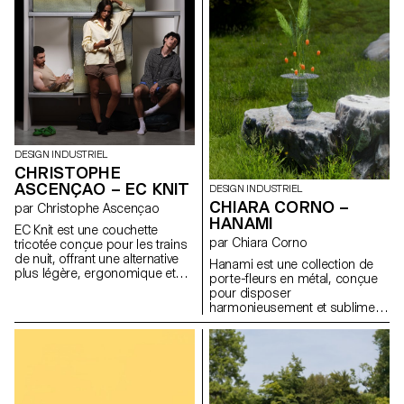
l’atmosphère de la pièce.
renverse l’ordre des priorités :
Pensée pour les espaces où
ici, les finitions visibles
les frontières entre travail, repas
deviennent structure et
et détente s’estompent, Velum
l’habillage devient un rituel.
permet à l’utilisateur d’adapter
Inspiré par les gestes intimes
la lumière à ses besoins et à
du boudoir, Doll Chair prolonge
ses moments, en
une réflexion sur l’objet en état
accompagnant les rythmes
de transformation, entre
fluctuants de la vie quotidienne.
maquette et meuble.
DESIGN INDUSTRIEL
CHRISTOPHE
ASCENÇAO – EC KNIT
DESIGN INDUSTRIEL
CHIARA CORNO –
par Christophe Ascençao
HANAMI
EC Knit est une couchette
par Chiara Corno
tricotée conçue pour les trains
de nuit, offrant une alternative
Hanami est une collection de
plus légère, ergonomique et
porte-fleurs en métal, conçue
intime aux couchettes
pour disposer
traditionnelles. Développé en
harmonieusement et sublimer
collaboration avec le TextielLab,
les fleurs fraîches avec
l’atelier professionnel du
élégance. Fabriqués en tiges
TextielMuseum, ce projet utilise
d’acier traité, ces structures
des textiles tricotés en 3D
épurées permettent de
produits sur une machine à
disposer un bouquet entier
tricoter circulaire. Cette
dans un vase, puis de le
technique permet un contrôle