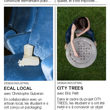
constructif élémentaire (bâtons,
qualité, et s’est imposée
assemblages visibles, structure
comme leader en Suisse.
modulable) et d’explorer son
Fidèle à une approche du
potentiel pour générer de
design démocratique, pensée
nouveaux objets et mobiliers
pour s’intégrer naturellement au
adaptés à des usages
quotidien, l’entreprise s’est
contemporains. L’objectif est
associée à l'ECAL pour
de comprendre comment cette
développer HOMEWORKS, une
logique de conception, pensée
collection limitée invitant une
comme accessible et
nouvelle génération à repenser
économique, peut être
la manière dont les espaces de
actualisée face aux enjeux de
vie se façonnent et la façon
durabilité, de fonctionnalité et
dont le design peut devenir une
d’esthétique.
présence active et porteuse de
sens dans les usages de tous
les jours.
DESIGN INDUSTRIEL
DESIGN INDUSTRIEL
CITY TREES
ECAL LOCAL
avec Elric Petit
avec Christophe Guberan
Dans le cadre du projet CITY
En collaboration avec un
TREES, les étudiant·e·s ont été
artisan local, les étudiant·e·s
invité·e·s à concevoir un objet
ont conçu un packaging