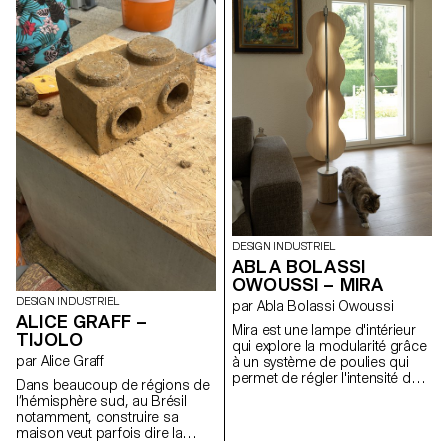
surface. Il s’agit d’un
deux transats, orientables
changement de regard sur la
selon les envies, côte à côte ou
nature, mais cette fois-ci au
encore face à face. Les assises
sens littéral, grâce à des
offrent deux positions, dont une
instruments de vision destinés
semi-allongée idéale pour la
à aider les curieux et curieuses
sieste. Grâce à un système de
de la faune et de la flore. Nous
connecteurs vissés, la structure
avons donc ici une longue-vue,
est solide, démontable et
une loupe et un aquascope, qui
adaptable. Elle permet de
veulent jouer avec la physique
composer librement des îlots
optique tout en illustrant ses
de détente, au jardin ou au
propriétés dans une démarche
bord de l’eau.
pédagogique.
DESIGN INDUSTRIEL
ABLA BOLASSI
OWOUSSI – MIRA
DESIGN INDUSTRIEL
par Abla Bolassi Owoussi
ALICE GRAFF –
Mira est une lampe d'intérieur
TIJOLO
qui explore la modularité grâce
par Alice Graff
à un système de poulies qui
permet de régler l'intensité de
Dans beaucoup de régions de
la lumière. L'abat-jour, en
l’hémisphère sud, au Brésil
placage, se transforme
notamment, construire sa
subtilement en fonction de la
maison veut parfois dire la
position du mécanisme, jouant