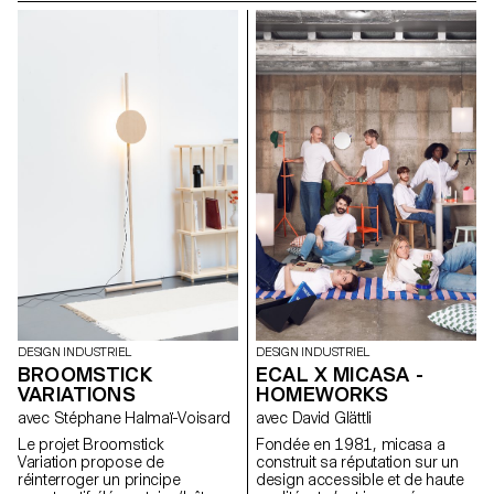
construire soi-même. Avec peu
sur la lumière et la forme. Ce
d’outils, peu de moyens et ce
projet répond à un besoin de
qu’on a sous la main. Tijolo est
flexibilité dans l'espace
né de cette réalité. Un kit de
domestique et reflète une
briques en terre crue, séchées
recherche personnelle sur
à l’air libre, faites de terre, d’eau
l'objet évolutif, à mi-chemin
et de papier recyclé. Elles
entre technicité discrète et
s’emboîtent en quinconce,
expression poétique de la
sans mortier, sans outillage
matière.
lourd. Sur leur face, deux
volumes : pour clipser des
gaines, des tuyaux. Sans
percer, sans casser. On peut
changer d’avis. On peut aussi
les boucher, laisser une trace,
un rythme.
DESIGN INDUSTRIEL
DESIGN INDUSTRIEL
BROOMSTICK
ECAL X MICASA -
VARIATIONS
HOMEWORKS
avec Stéphane Halmaï-Voisard
avec David Glättli
Le projet Broomstick
Fondée en 1981, micasa a
Variation propose de
construit sa réputation sur un
réinterroger un principe
design accessible et de haute