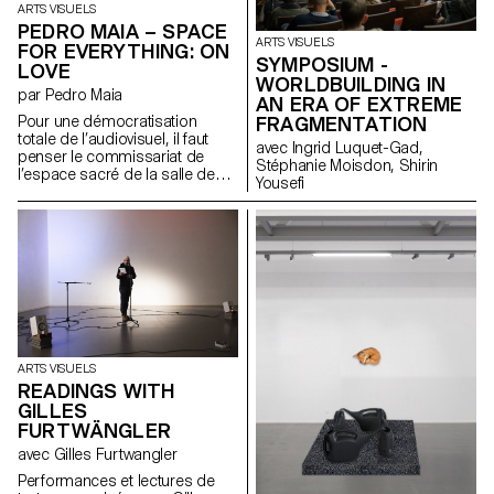
lieux, pour les retrouver; des
ARTS VISUELS
cartes postales d'un paysage
PEDRO MAIA – SPACE
fragile et en constante
ARTS VISUELS
FOR EVERYTHING: ON
évolution.
SYMPOSIUM -
LOVE
WORLDBUILDING IN
par Pedro Maia
AN ERA OF EXTREME
Pour une démocratisation
FRAGMENTATION
totale de l’audiovisuel, il faut
avec Ingrid Luquet-Gad,
penser le commissariat de
Stéphanie Moisdon, Shirin
l’espace sacré de la salle de
Yousefi
cinéma sans considérer
l’intentionnalité des films
potentiels projetés pour habiter
cet espace. Cette volonté ou
intuition ne leur donne pas
intrinsèquement le droit à une
telle reconnaissance. Des
matériaux d’origines très
variées (réels, films familiaux,
TV, vidéos YouTube, etc.) sont
également capables de détenir
ARTS VISUELS
les qualités éclairantes d’un
READINGS WITH
projet pensé
GILLES
cinématographiquement dès
FURTWÄNGLER
son origine. Ce projet
avec Gilles Furtwangler
curatorial, réfléchi autour du
thème de l’amour, cherche à
Performances et lectures de
appliquer cette approche