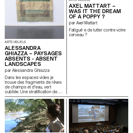
AXEL MATTART –
WAS IT THE DREAM
OF A POPPY ?
par Axel Mattart
Fatigué·e de lutter contre votre
cerveau ?
ARTS VISUELS
ALESSANDRA
GHIAZZA – PAYSAGES
ABSENTS - ABSENT
LANDSCAPES
par Alessandra Ghiazza
Dans les espaces vides je
trouve des fragments de rêves
de champs et d'eau, vert
oubliée. Une stratification de
souvenirs qui révèle des
expériences dans des
paysages naturels, réels mais
aussi des lieux suspendus
entre mémoire et onirisme,
créant à travers des formes
géométriques et répétitives un
espace de contemplation des