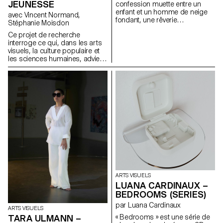
(1928-1992) et les archives du
JEUNESSE
confession muette entre un
Temenos.
enfant et un homme de neige
avec Vincent Normand,
fondant, une rêverie
Stéphanie Moisdon
mélancolique. Une vision dans
Ce projet de recherche
un lieu intérieur de mémoire
interroge ce qui, dans les arts
construite, entre rêves fiévreux
visuels, la culture populaire et
et flashbacks. On ne peut nier
les sciences humaines, advient
une volonté, ou une
aujourd’hui d’une figure
prédisposition, à investir des
conceptuelle, esthétique et
énergies, quelles qu’elles
politique née avec la modernité
soient, en vertu de résultats
: la jeunesse. Réciproquement,
incertains. Comprimer les
ce projet propose d’explorer ce
pensées comme de la neige
que la catégorie problématique
pour donner une forme et des
de « jeunesse » fait survenir
poids différents à quelque
dans les arts et la pensée
chose de flou, jouer avec un
contemporains.
public silencieux, partager
intimité avec un objet inanimé,
créer avec une absence.
ARTS VISUELS
LUANA CARDINAUX –
BEDROOMS (SERIES)
par Luana Cardinaux
ARTS VISUELS
« Bedrooms » est une série de
TARA ULMANN –