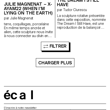
THE DREAM I STILL
JULIE MAGNENAT – X-
HAVE
AYAM22 (WHEN I’M
par Tudor Ciurescu
LYING ON THE EARTH)
La sculpture rotative présentée
par Julie Magnenat
dans cette exposition, nommée
The Dream I Still Have, est une
terre, coquillages, porcelaine
reproduction de la balançoire
En même temps ancrée et
d’enfance de l’artiste, une
alien, cette sculpture nous invite
balançoire post-soviétique
à nous connecter au divin en
rouillée qui renferme un
nous, à celui de la terre et du
personnage oublié. Le
corps même.
FILTRER
personnage s’inspire de
Glenn/Shiftace, l’animatronique
non genré avec un complexe
freudien du film hollywoodien
CHARGER PLUS
Chucky qui a été tourné en
Roumanie. Le mouvement
continu de la balançoire, activé
par la présence humaine,
souhaite transposer le
spectateur dans un état de
réflexion. Mouvement qui est lié
au swipe des vidéos sur TikTok
écal
et au sujet du livre de Guy
Debord, La société du
spectacle. A l’instar d’un parc
d’attractions, l’art devient un lieu
S'inscrire à notre newsletter