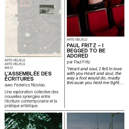
ARTS VISUELS
PAUL FRITZ – I
BEGGED TO BE
ADORED
ARTS VISUELS
par Paul Fritz
ARTS VISUELS
MA CI
"𝘏𝘦𝘢𝘳𝘵 𝘢𝘯𝘥 𝘴𝘰𝘶𝘭, 𝘐 𝘧𝘦𝘭𝘭 𝘪𝘯 𝘭𝘰𝘷𝘦
L’ASSEMBLÉE DES
𝘸𝘪𝘵𝘩 𝘺𝘰𝘶 𝘏𝘦𝘢𝘳𝘵 𝘢𝘯𝘥 𝘴𝘰𝘶𝘭, 𝘵𝘩𝘦
𝘸𝘢𝘺 𝘢 𝘧𝘰𝘰𝘭 𝘸𝘰𝘶𝘭𝘥 𝘥𝘰, 𝘮𝘢𝘥𝘭𝘺
ÉCRITURES
𝘉𝘦𝘤𝘢𝘶𝘴𝘦 𝘺𝘰𝘶 𝘩𝘦𝘭𝘥 𝘮𝘦 𝘵𝘪𝘨𝘩𝘵
avec Federico Nicolao
𝘈𝘯𝘥 𝘴𝘵𝘰𝘭𝘦 𝘢 𝘬𝘪𝘴𝘴 𝘪𝘯 𝘵𝘩𝘦 𝘯𝘪𝘨𝘩𝘵"
Une exploration collective des
nouvelles synergies entre
l’écriture contemporaine et la
pratique artistique.