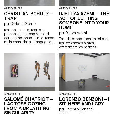
qui représentent un message
où transite Marara est magique,
nostalgique et apologétique
il désorganise la réalité établie.
faisant référence à la
ARTS VISUELS
ARTS VISUELS
Là-bas, on pourrait imaginer
Campagne d’Egypte. Papyrus
CHRISTIAN SCHULZ –
DJELLZA AZEMI – THE
une soirée où l’entrée s’est faite
ou palmiers Qu’on sème Qui
lors de la plongée dans le
TRAP
ACT OF LETTING
naissent Un jardin d’Egypte ?
fleuve et l’after commence à
SOMEONE INTO YOUR
par Christian Schulz
l’émersion au Lac Léman.
HOME
test test test test test test
par Djellza Azemi
processus de réactivation du
corps émotionnel tu m’entends
Tant de choses sont miroitées,
maintenant dans le langage et
tant de choses restent
la mort alors que nous arrivons
exactement les mêmes.
à la fin de la diffusion réduite à
une fonction opératoire ma
transmission d’adieu la
recherche dans les protocoles
n’importe qui dans le son de
ma voix procédures de
reconnaissance vocale
cinquante mille watts de
puissance l’excès de sensualité
qui explose dans les circuits ce
microphone transforme le son
ARTS VISUELS
ARTS VISUELS
en électricité de la
SALOMÉ CHATRIOT –
LORENZO BENZONI – I
communication sociale et des
ouvertures jeu infini
LACTOSE OOZING
SIT HERE AND I CRY
d’interprétation désir tu
FROM A BREATHING
par Lorenzo Benzoni
m’entends maintenant
SINGULARITY