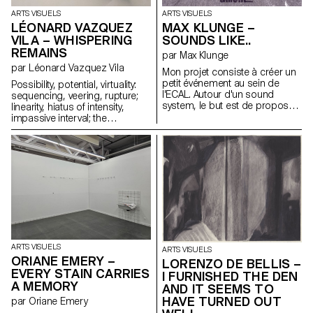
ARTS VISUELS
ARTS VISUELS
LÉONARD VAZQUEZ
MAX KLUNGE –
VILA – WHISPERING
SOUNDS LIKE..
REMAINS
par Max Klunge
par Léonard Vazquez Vila
Mon projet consiste à créer un
petit événement au sein de
Possibility, potential, virtuality:
l'ECAL. Autour d'un sound
sequencing, veering, rupture;
system, le but est de proposer
linearity, hiatus of intensity,
aux étudiante·x·s et à toute
impassive interval; the
personne, faisant partie ou non
predictable, unpredictability, the
de l'ECAL, se trouvant à l'école,
senseless; the only thought, the
de passer un moment
thinkable, the unthinkable; the
agréable, de découvrir de la
already felt, the felt, the
musique, de manger, de boire,
insensate; the possible, the
de faire vivre ce lieu en incitant
possibilizable, the impossibly
se rencontrant et apprécier le
real; the possible, the
moment. La démarche est
"practically impossible," the
basée sur plusieurs points,
impossible in principle; the
l'aspect politique et militant de
instrumental, the operative, and
la musique et dans ce contexte
the contingent; same, change,
ARTS VISUELS
avec un sound system, l'aspect
ARTS VISUELS
chance.
ORIANE EMERY –
du homemade et de la pratique
LORENZO DE BELLIS –
EVERY STAIN CARRIES
collective, promouvoir une
I FURNISHED THE DEN
A MEMORY
consommation inclusive et
AND IT SEEMS TO
éthique par de la nourriture
HAVE TURNED OUT
par Oriane Emery
vegan. Musicalement, c'est une