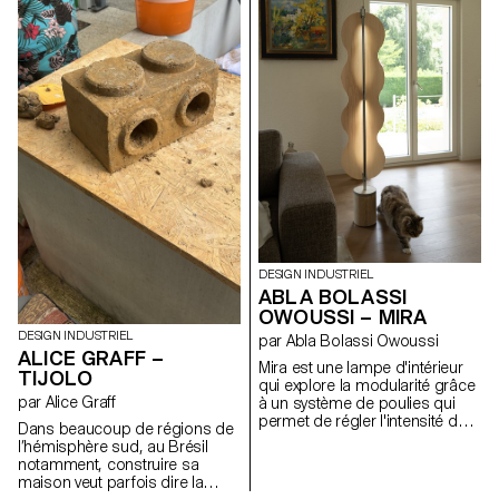
surface. Il s’agit d’un
deux transats, orientables
changement de regard sur la
selon les envies, côte à côte ou
nature, mais cette fois-ci au
encore face à face. Les assises
sens littéral, grâce à des
offrent deux positions, dont une
instruments de vision destinés
semi-allongée idéale pour la
à aider les curieux et curieuses
sieste. Grâce à un système de
de la faune et de la flore. Nous
connecteurs vissés, la structure
avons donc ici une longue-vue,
est solide, démontable et
une loupe et un aquascope, qui
adaptable. Elle permet de
veulent jouer avec la physique
composer librement des îlots
optique tout en illustrant ses
de détente, au jardin ou au
propriétés dans une démarche
bord de l’eau.
pédagogique.
DESIGN INDUSTRIEL
ABLA BOLASSI
OWOUSSI – MIRA
DESIGN INDUSTRIEL
par Abla Bolassi Owoussi
ALICE GRAFF –
Mira est une lampe d'intérieur
TIJOLO
qui explore la modularité grâce
par Alice Graff
à un système de poulies qui
permet de régler l'intensité de
Dans beaucoup de régions de
la lumière. L'abat-jour, en
l’hémisphère sud, au Brésil
placage, se transforme
notamment, construire sa
subtilement en fonction de la
maison veut parfois dire la
position du mécanisme, jouant