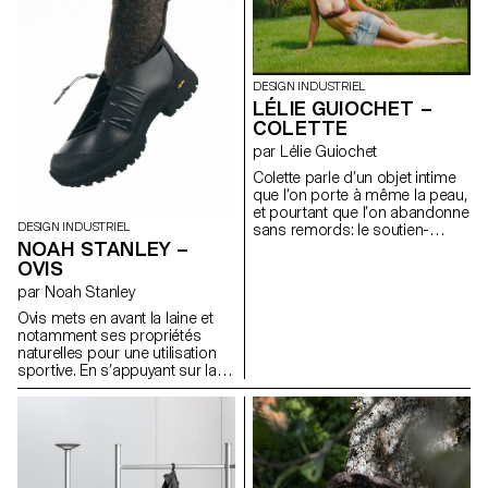
ainsi de maintenir une
l’économie d’espace et la
température stable sur la
manière dont un meuble peut
durée. Alors que les systèmes
façonner nos interactions
de chauffage restent
sociales.
généralement inactifs durant
DESIGN INDUSTRIEL
l’été, Celcius explore la
LÉLIE GUIOCHET –
possibilité d'en faire un
COLETTE
dispositif à double usage,
intégrant une fonction de
par Lélie Guiochet
climatiseur, en faisant un objet
Colette parle d’un objet intime
actif toute l’année.
que l’on porte à même la peau,
et pourtant que l’on abandonne
DESIGN INDUSTRIEL
sans remords: le soutien-
NOAH STANLEY –
gorge. C’est un objet qui
devient obsolète, qui ne se
OVIS
revend pas d’occasion et qui
par Noah Stanley
ne se recycle que rarement. Il
nous accompagne seulement
Ovis mets en avant la laine et
quelques années, avant de
notamment ses propriétés
s’abîmer ou de devenir trop
naturelles pour une utilisation
petit. Alors Colette imagine un
sportive. En s’appuyant sur la
système qui s’ajuste avec le
référence de la botte
temps: un soutien-gorge en
traditionnelle russe appelée
pièces détachées, bonnets,
valenki, il réimagine la place de
bande sous-poitrine, bretelles,
la laine dans une chaussure
attaches, baleine, à assembler,
hybride, adaptée à la fois à la
remplacer indépendamment,
randonnée et a une utilisation