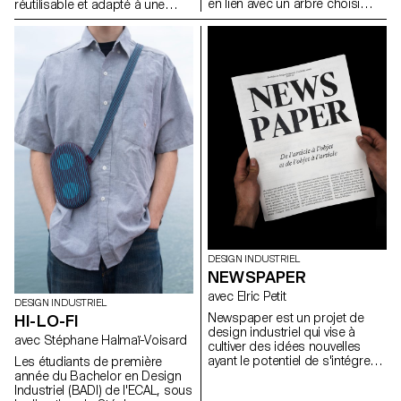
en lien avec un arbre choisi
réutilisable et adapté à une
dans l’espace urbain
production en série. Le projet
Lausannois. En s’appuyant sur
visait à valoriser un produit
une approche inspirée de la
alimentaire du quotidien tout en
dendrologie, ils ont observé un
répondant aux enjeux actuels
arbre existant et imaginé une
liés au transport, à la durabilité
intervention discrète,
et à la seconde vie des
respectueuse et réversible. Le
emballages. L’intervention
projet devait mettre en valeur
devait être simple, fonctionnelle
les particularités du végétal tout
et écologique, et proposer un
en s’intégrant dans son
usage au-delà de la fonction
environnement.
d’emballage initiale.
DESIGN INDUSTRIEL
NEWSPAPER
avec Elric Petit
DESIGN INDUSTRIEL
Newspaper est un projet de
HI-LO-FI
design industriel qui vise à
avec Stéphane Halmaï-Voisard
cultiver des idées nouvelles
ayant le potentiel de s'intégrer
Les étudiants de première
de manière transparente dans
année du Bachelor en Design
notre société contemporaine et
Industriel (BADI) de l'ECAL, sous