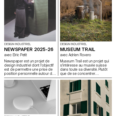
DESIGN INDUSTRIEL
DESIGN INDUSTRIEL
MUSEUM TRAIL
NEWSPAPER 2025-26
avec Adrien Rovero
avec Elric Petit
Museum Trail est un projet qui
Newspaper est un projet de
s’intéresse au musée suisse
design industriel dont l’objectif
dans toute sa diversité. Plutôt
est de permettre une prise de
que de se concentrer
position personnelle autour du
uniquement sur les grandes
sujet de son choix. Le projet
institutions largement
s’appuie sur un article issu de
fréquentées, le projet explore
la presse ou d’un magazine
ce que signifie aujourd’hui «
spécialisé, utilisé comme point
musée » dans un pays qui
de départ conceptuel et
compte plus de mille structures
critique. À travers l’analyse,
muséales, soit l’une des plus
l’interprétation et la traduction
fortes densités au monde.
de ce contenu écrit, le projet
invite à développer une réflexion
de design, en questionnant les