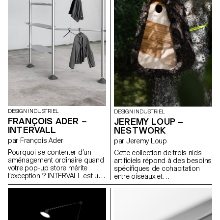
réadapter et personnaliser. Les
quotidienne. La chaussure se
différentes pièces sont
compose d’un "upper" en
tricotées en 3D, sans couture
mousse EVA thermoformée qui
et compostables
accueille un chausson en laine
industriellement. La baleine et
feutrée.
les attaches quant à elles sont
recyclables à l’infini. Ce n’est
plus la poitrine qui s’adapte à
l’objet, mais l’objet qui évolue
avec elle.
DESIGN INDUSTRIEL
DESIGN INDUSTRIEL
FRANÇOIS ADER –
JEREMY LOUP –
INTERVALL
NESTWORK
par François Ader
par Jeremy Loup
Pourquoi se contenter d’un
Cette collection de trois nids
aménagement ordinaire quand
artificiels répond à des besoins
votre pop-up store mérite
spécifiques de cohabitation
l’exception ? INTERVALL est un
entre oiseaux et
système de structures
environnements humains.
modulaires en aluminium
Chaque modèle est conçu
extrudé, conçu pour les jeunes
pour être fonctionnel,
marques de vêtements qui
accessible et reproductible. Le
souhaitent scénographier leurs
nichoir pour mésanges aide à