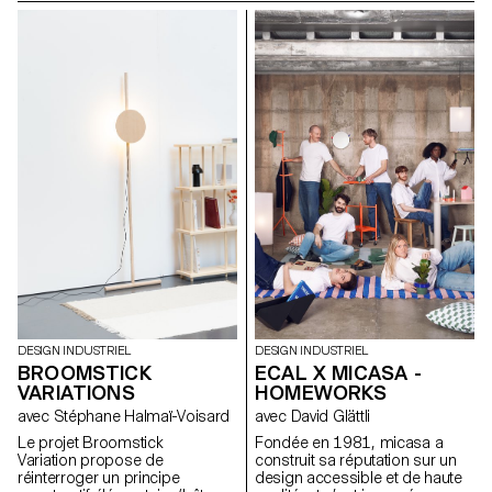
construire soi-même. Avec peu
sur la lumière et la forme. Ce
d’outils, peu de moyens et ce
projet répond à un besoin de
qu’on a sous la main. Tijolo est
flexibilité dans l'espace
né de cette réalité. Un kit de
domestique et reflète une
briques en terre crue, séchées
recherche personnelle sur
à l’air libre, faites de terre, d’eau
l'objet évolutif, à mi-chemin
et de papier recyclé. Elles
entre technicité discrète et
s’emboîtent en quinconce,
expression poétique de la
sans mortier, sans outillage
matière.
lourd. Sur leur face, deux
volumes : pour clipser des
gaines, des tuyaux. Sans
percer, sans casser. On peut
changer d’avis. On peut aussi
les boucher, laisser une trace,
un rythme.
DESIGN INDUSTRIEL
DESIGN INDUSTRIEL
BROOMSTICK
ECAL X MICASA -
VARIATIONS
HOMEWORKS
avec Stéphane Halmaï-Voisard
avec David Glättli
Le projet Broomstick
Fondée en 1981, micasa a
Variation propose de
construit sa réputation sur un
réinterroger un principe
design accessible et de haute