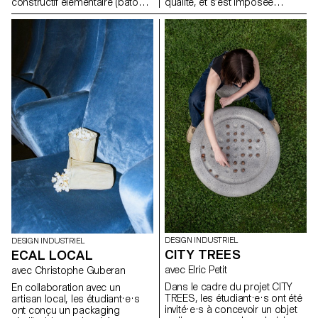
constructif élémentaire (bâtons,
qualité, et s’est imposée
assemblages visibles, structure
comme leader en Suisse.
modulable) et d’explorer son
Fidèle à une approche du
potentiel pour générer de
design démocratique, pensée
nouveaux objets et mobiliers
pour s’intégrer naturellement au
adaptés à des usages
quotidien, l’entreprise s’est
contemporains. L’objectif est
associée à l'ECAL pour
de comprendre comment cette
développer HOMEWORKS, une
logique de conception, pensée
collection limitée invitant une
comme accessible et
nouvelle génération à repenser
économique, peut être
la manière dont les espaces de
actualisée face aux enjeux de
vie se façonnent et la façon
durabilité, de fonctionnalité et
dont le design peut devenir une
d’esthétique.
présence active et porteuse de
sens dans les usages de tous
les jours.
DESIGN INDUSTRIEL
DESIGN INDUSTRIEL
CITY TREES
ECAL LOCAL
avec Elric Petit
avec Christophe Guberan
Dans le cadre du projet CITY
En collaboration avec un
TREES, les étudiant·e·s ont été
artisan local, les étudiant·e·s
invité·e·s à concevoir un objet
ont conçu un packaging