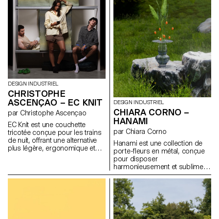
l’atmosphère de la pièce.
renverse l’ordre des priorités :
Pensée pour les espaces où
ici, les finitions visibles
les frontières entre travail, repas
deviennent structure et
et détente s’estompent, Velum
l’habillage devient un rituel.
permet à l’utilisateur d’adapter
Inspiré par les gestes intimes
la lumière à ses besoins et à
du boudoir, Doll Chair prolonge
ses moments, en
une réflexion sur l’objet en état
accompagnant les rythmes
de transformation, entre
fluctuants de la vie quotidienne.
maquette et meuble.
DESIGN INDUSTRIEL
CHRISTOPHE
ASCENÇAO – EC KNIT
DESIGN INDUSTRIEL
CHIARA CORNO –
par Christophe Ascençao
HANAMI
EC Knit est une couchette
par Chiara Corno
tricotée conçue pour les trains
de nuit, offrant une alternative
Hanami est une collection de
plus légère, ergonomique et
porte-fleurs en métal, conçue
intime aux couchettes
pour disposer
traditionnelles. Développé en
harmonieusement et sublimer
collaboration avec le TextielLab,
les fleurs fraîches avec
l’atelier professionnel du
élégance. Fabriqués en tiges
TextielMuseum, ce projet utilise
d’acier traité, ces structures
des textiles tricotés en 3D
épurées permettent de
produits sur une machine à
disposer un bouquet entier
tricoter circulaire. Cette
dans un vase, puis de le
technique permet un contrôle