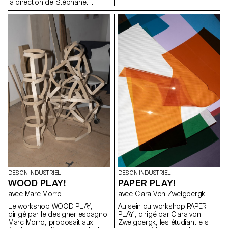
son économie. Sous la
la direction de Stéphane
direction d'Elric Petit, chaque
Halmaï-Voisard, responsable
étudiant a eu la possibilité
du BADI, se sont lancés dans
d'explorer un sujet choisi, en
un projet visant à concevoir
exprimant ses affinités et ses
leurs propres interprétations
intérêts personnels, ce qui a
uniques d'une enceinte
permis d'améliorer l'expérience
Bluetooth. Ce projet a mis les
globale du projet. Dans l'esprit
étudiants au défi de travailler de
de la pluridisciplinarité, les
manière créative dans les
étudiants ont participé à un
contraintes d'un kit existant de
atelier d'écriture avec un
composants techniques, les
journaliste professionnel, qui a
incitant à explorer des
débouché sur 25 articles
approches innovantes en
rédigés par les étudiants sur
termes de forme, de matérialité
leurs projets individuels,
et de fonctionnalité.
rassemblés dans un journal
imprimé.
DESIGN INDUSTRIEL
DESIGN INDUSTRIEL
WOOD PLAY!
PAPER PLAY!
avec Marc Morro
avec Clara Von Zweigbergk
Le workshop WOOD PLAY,
Au sein du workshop PAPER
dirigé par le designer espagnol
PLAY!, dirigé par Clara von
Marc Morro, proposait aux
Zweigbergk, les étudiant·e·s