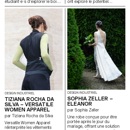
étudiant·e·s d’explorer le bois
ont exploré le potentiel
en tant que système de
expressif du papier et du
construction ouvert et
carton afin de réinventer des
accessible à tous les publics.
abat-jour destinés à des
L’objectif était de stimuler la
luminaires de plafond, muraux,
créativité et l’expérimentation à
sur pied, de chevet, de table ou
travers la conception de
portables. L’accent a été mis
modules ludiques et
sur l’expérimentation et le jeu —
reconfigurables, exploitant les
en testant les possibilités et les
potentialités et les contraintes
limites du papier, de la lumière,
du matériau, tout en évitant une
de la couleur et de la forme
approche formelle trop
pour développer de nouvelles
enfantine.
expressions lumineuses.
DESIGN INDUSTRIEL
DESIGN INDUSTRIEL
SOPHIA ZELLER –
TIZIANA ROCHA DA
ELEANOR
SILVA – VERSATILE
WOMEN APPAREL
par Sophia Zeller
par Tiziana Rocha da Silva
Une robe conçue pour être
portée après le jour du
Versatile Women Apparel
mariage, offrant une solution
réinterprète les vêtements