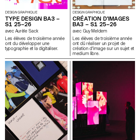
l’événement associé (machine
à tatouer, ponceuse, matériel
de lithographie, etc.), utilisé
DESIGN GRAPHIQUE
DESIGN GRAPHIQUE
comme prolongement
TYPE DESIGN BA3 –
CRÉATION D'IMAGES
conceptuel et graphique du
S1 25–26
BA3 – S1 25–26
projet. L'identité est déclinée
avec Aurèle Sack
avec Guy Meldem
sur une série de supports, de
la carte de visite au format F4,
Les élèves de troisième année
Les élèves de troisième année
comprenant affiches, flyers,
ont du développer une
ont dû réaliser un projet de
cartes de visite ainsi qu'une
typographie et la digitaliser.
création d'image sur un sujet et
affiche animée.
medium libre.