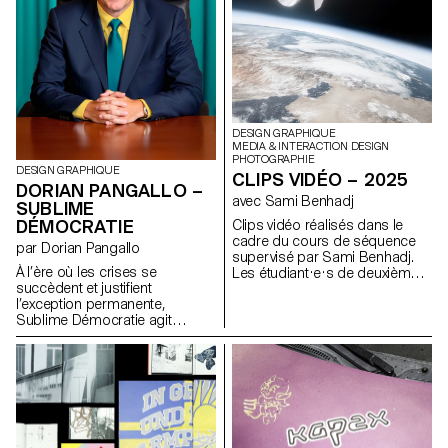
actuelle afin de montrer
comment ce mouvement
continue de défier les normes,
d’inventer de nouveaux codes
et de revendiquer des identités
libres. Une immersion dans une
sous-culture politique et
flamboyante.
DESIGN GRAPHIQUE
MEDIA & INTERACTION DESIGN
PHOTOGRAPHIE
DESIGN GRAPHIQUE
CLIPS VIDÉO – 2025
DORIAN PANGALLO –
avec Sami Benhadj
SUBLIME
DÉMOCRATIE
Clips vidéo réalisés dans le
cadre du cours de séquence
par Dorian Pangallo
supervisé par Sami Benhadj.
À l’ère où les crises se
Les étudiant·e·s de deuxième
succèdent et justifient
année des Bachelors Design
l’exception permanente,
Graphique, Media & Interaction
Sublime Démocratie agit
Design et Photographie ont
comme une campagne critique
chacun·e réalisé un clip vidéo
multimédia. Elle met en scène
en solo. Chaque projet prend
des démocraties vidées de
pour point de départ une
leurs fondements, dont les
musique existante et cherche à
symboles persistants
en traduire l’univers par l’image,
maintiennent l’illusion. Conçue
en explorant la narration
comme une fable
visuelle, le rythme et la mise en
contemporaine, l’œuvre