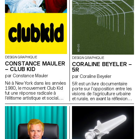
en cachette, et dans ce coin
de jouer graphiquement avec
plein de vie, chacun s'affaire, et
les variations, rendant chaque
tout le monde sourit.
composition dynamique. De
nombreuses alternates
renforcent sa richesse formelle.
Patterna remet en question les
codes de la mode en
proposant une typographie
modulable, dense, pensée
comme outil graphique autant
que comme système d’écriture.
DESIGN GRAPHIQUE
DESIGN GRAPHIQUE
CONSTANCE MAULER
CORALINE BEYELER –
– CLUB KID
5R
par Constance Mauler
par Coraline Beyeler
Né à New York dans les années
5R est un livre documentaire
1980, le mouvement Club Kid
porte sur l’opposition entre les
fut une réponse radicale à
visions de l’agriculture urbaine
l’élitisme artistique et social.
et rurale, en axant la réflexion
Porté par des personnes
sur les développements
queers et marginalisées, il a
apportés par les nouvelles
transformé la fête en un espace
générations. Il aborde les
de liberté, de résistance et
thèmes de la pollution ainsi que
d’auto-création. Cette édition a
des problématiques sociales,
pour volonté de faire dialoguer
sanitaires et économiques.
la première génération des
Club Kids avec la scène