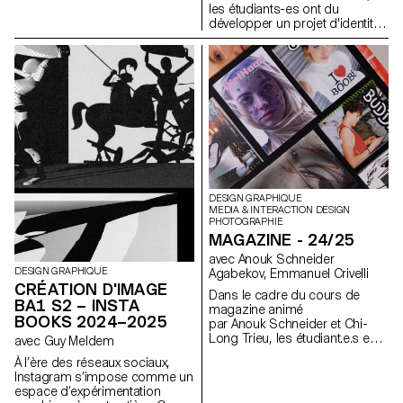
les étudiants-es ont du
développer un projet d'identité
promouvant une collection
choisie par leur soin. Chaque
travail comprend la conception
d'un catalogue contextualisant
et présentant cette dernière
accompagné de la conception
d'un poster.
DESIGN GRAPHIQUE
MEDIA & INTERACTION DESIGN
PHOTOGRAPHIE
MAGAZINE - 24/25
avec Anouk Schneider
DESIGN GRAPHIQUE
Agabekov, Emmanuel Crivelli
CRÉATION D'IMAGE
Dans le cadre du cours de
BA1 S2 – INSTA
magazine animé
BOOKS 2024–2025
par Anouk Schneider et Chi-
Long Trieu, les étudiant.e.s en
avec Guy Meldem
2ème année de
À l’ère des réseaux sociaux,
Communication Visuelle ont eu
Instagram s’impose comme un
l'opportunité de concevoir un
espace d’expérimentation
magazine au cours du