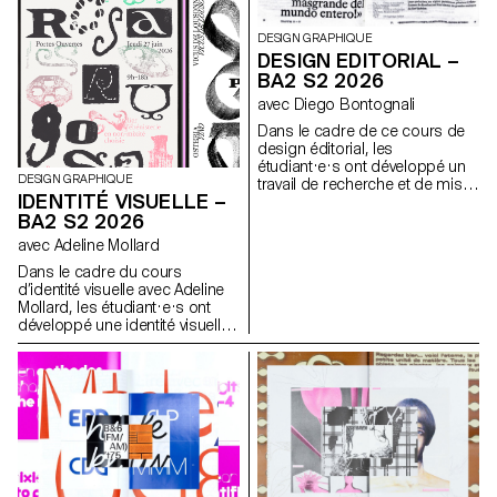
DESIGN GRAPHIQUE
DESIGN EDITORIAL –
BA2 S2 2026
avec Diego Bontognali
Dans le cadre de ce cours de
design éditorial, les
étudiant·e·s ont développé un
DESIGN GRAPHIQUE
travail de recherche et de mise
IDENTITÉ VISUELLE –
en forme de textes autour d’un
BA2 S2 2026
thème commun. À partir d’une
sélection de sources, chaque
avec Adeline Mollard
projet propose deux éditions
Dans le cadre du cours
au contenu identique, déclinées
d’identité visuelle avec Adeline
dans un grand et un petit
Mollard, les étudiant·e·s ont
format.
développé une identité visuelle
à partir d’une carte de visite
tirée au hasard. En
s’appropriant un élément
graphique et son intitulé,
chaque projet propose une
interprétation singulière de
celle-ci. Chaque proposition
s’accompagne également du
choix d’un outil en lien avec