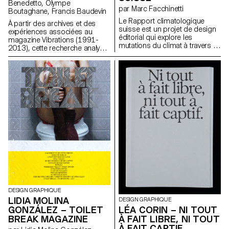
Benedetto, Olympe
par Marc Facchinetti
Boutaghane, Francis Baudevin
Le Rapport climatologique
À partir des archives et des
suisse est un projet de design
expériences associées au
éditorial qui explore les
magazine Vibrations (1991-
mutations du climat à travers la
2013), cette recherche analyse
donnée. Construit à partir de
comment les contenus textuels,
relevés météorologiques
graphiques et
récents, mis en perspective
photographiques du magazine
avec des moyennes historiques
permettent de penser les défis
remontant parfois à plus de
pour communiquer à propos
150 ans, le livre s’appuie sur
des musiques populaires
des plugins développés sur
aujourd’hui.
mesure pour InDesign. Ces
outils traduisent des données
scientifiques: températures,
rayonnement UV, unités
Dobson en variations
typographiques et formes
ASCII. Cette approche
expérimentale offre une lecture
alternative de l'information
climatique. Le projet propose
DESIGN GRAPHIQUE
un regard infographique brut et
LIDIA MOLINA
DESIGN GRAPHIQUE
précis.
LÉA CORIN – NI TOUT
GONZÁLEZ – TOILET
À FAIT LIBRE, NI TOUT
BREAK MAGAZINE
À FAIT CAPTIF