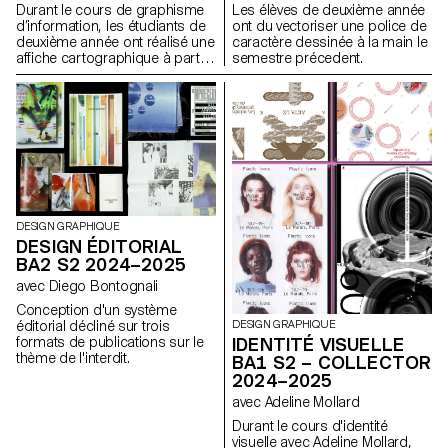
Durant le cours de graphisme
Les élèves de deuxième année
graphique et formelle.
d’information, les étudiants de
ont du vectoriser une police de
deuxième année ont réalisé une
caractère dessinée à la main le
affiche cartographique à partir
semestre précedent.
d’un film du genre "road-
movie", dans une
représentation directe ou
abstraite.
DESIGN GRAPHIQUE
DESIGN ÉDITORIAL
BA2 S2 2024–2025
avec Diego Bontognali
Conception d'un système
éditorial décliné sur trois
DESIGN GRAPHIQUE
formats de publications sur le
IDENTITÉ VISUELLE
thème de l'interdit.
BA1 S2 – COLLECTOR
2024–2025
avec Adeline Mollard
Durant le cours d'identité
visuelle avec Adeline Mollard,