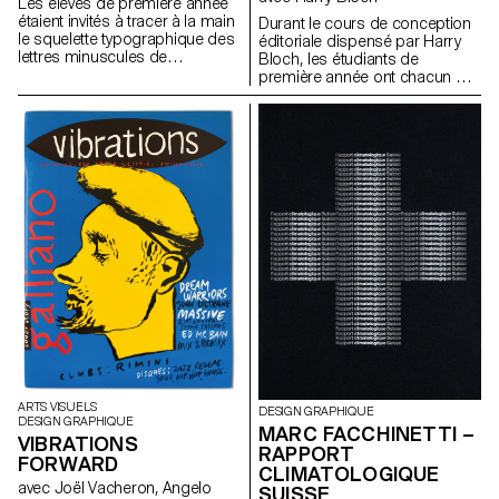
Les élèves de première année
étaient invités à tracer à la main
Durant le cours de conception
le squelette typographique des
éditoriale dispensé par Harry
lettres minuscules de
Bloch, les étudiants de
l'alphabet. L'objectif était de
première année ont chacun mis
respecter les proportions, les
en page un chapitre du roman
courbes et les axes
Les Grandes Espérances de
caractéristiques de chaque
Charles Dickens. Une édition
lettre, tout en portant une
finale regroupant tous les
attention particulière à la
chapitres a été réalisée pour
cohérence visuelle et à la
l'occasion.
régularité du tracé.
ARTS VISUELS
DESIGN GRAPHIQUE
DESIGN GRAPHIQUE
MARC FACCHINETTI –
VIBRATIONS
RAPPORT
FORWARD
CLIMATOLOGIQUE
avec Joël Vacheron, Angelo
SUISSE