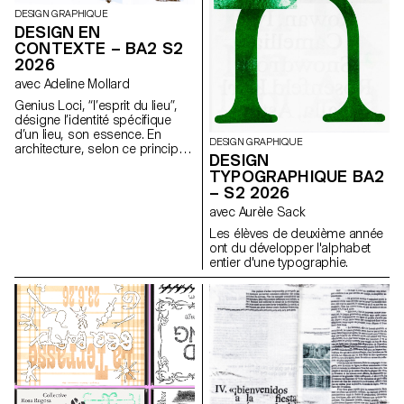
DESIGN GRAPHIQUE
DESIGN EN
CONTEXTE – BA2 S2
2026
avec Adeline Mollard
Genius Loci, “l’esprit du lieu”,
désigne l’identité spécifique
d’un lieu, son essence. En
DESIGN GRAPHIQUE
architecture, selon ce principe,
DESIGN
les caractéristiques uniques
TYPOGRAPHIQUE BA2
d’un lieu sont prolongées dans
– S2 2026
une réalisation. Les élèves de
2ème année en Design
avec Aurèle Sack
graphique ont travaillé sur une
Les élèves de deuxième année
communication basée sur ce
ont du développer l'alphabet
principe et sur la réalisation
entier d'une typographie.
architecturale qui s’y réfère afin
d’en faire la promotion, ou de
prolonger la communication du
lieu.