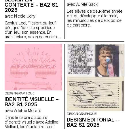
CONTEXTE – BA2 S1
avec Aurèle Sack
2025
Les élèves de deuxième année
ont du développer à la main,
avec Nicole Udry
les minuscules de deux police
Genius Loci, “l’esprit du lieu”,
de caractère.
désigne l’identité spécifique
d’un lieu, son essence. En
architecture, selon ce principe,
les caractéristiques uniques
d’un lieu sont prolongées dans
une réalisation. Les élèves de
2ème année en Design
graphique ont travaillé sur une
communication basée sur ce
principe et sur la réalisation
architecturale qui s’y réfère afin
d’en faire la promotion, ou de
prolonger la communication du
lieu.
DESIGN GRAPHIQUE
IDENTITÉ VISUELLE –
BA2 S1 2025
avec Adeline Mollard
DESIGN GRAPHIQUE
Dans le cadre du cours
DESIGN ÉDITORIAL –
d’identité visuelle avec Adeline
BA2 S1 2025
Mollard, les étudiant·e·s ont