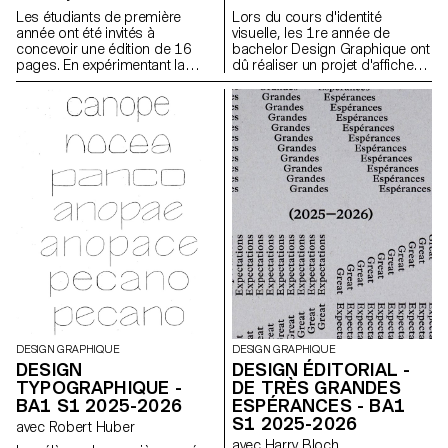
Les étudiants de première
Lors du cours d'identité
année ont été invités à
visuelle, les 1re année de
concevoir une édition de 16
bachelor Design Graphique ont
pages. En expérimentant la
dû réaliser un projet d'affiches
bichromie par diverses
à partir d'un événement tiré au
techniques d'impression, ils
hasard. Ils ont du définir leur
ont séquencé une lecture
propre système visuel et ont
double dépendante des
exploré une recherche
couleurs imprimées.
d'affiches typographiques
réalisées à la main. L'identité
visuelle de l'événement a été
développée au travers d'une
affiche et d'un flyer,
accompagnés d'un carnet de
recherche regroupant
l'ensemble de leur processus
créatif.
DESIGN GRAPHIQUE
DESIGN GRAPHIQUE
DESIGN
DESIGN ÉDITORIAL -
TYPOGRAPHIQUE -
DE TRÈS GRANDES
BA1 S1 2025-2026
ESPÉRANCES - BA1
S1 2025-2026
avec Robert Huber
avec Harry Bloch