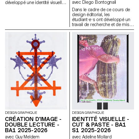
avec Diego Bontognali
développé une identité visuelle
à partir d’une carte de visite
Dans le cadre de ce cours de
tirée au hasard. En
design éditorial, les
s’appropriant un élément
étudiant·e·s ont développé un
graphique et son intitulé,
travail de recherche et de mise
chaque projet propose une
en forme de textes autour d’un
interprétation singulière de
thème commun. À partir d’une
celle-ci. L’identité est déclinée
sélection de sources, chaque
sur une série de supports, de
projet propose deux éditions
la carte de visite au format F4,
au contenu identique, déclinées
comprenant affiches, flyers,
dans un grand et un petit
cartes de visite ainsi qu’une
format.
affiche animée.
DESIGN GRAPHIQUE
DESIGN GRAPHIQUE
CRÉATION D'IMAGE -
IDENTITÉ VISUELLE -
DOUBLE LECTURE -
CUT & PASTE - BA1
BA1 2025-2026
S1 2025-2026
avec Guy Meldem
avec Adeline Mollard