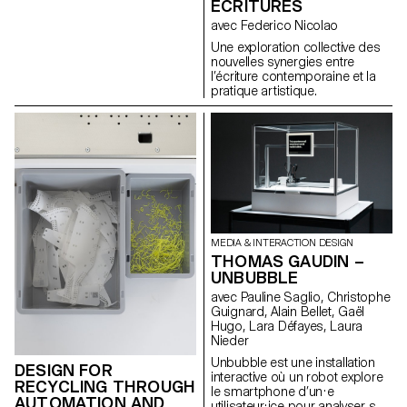
ÉCRITURES
(certaines œuvres de l'artiste
Nam June Paik servant de
avec Federico Nicolao
moyen d'analyse).
Une exploration collective des
nouvelles synergies entre
l’écriture contemporaine et la
pratique artistique.
MEDIA & INTERACTION DESIGN
THOMAS GAUDIN –
UNBUBBLE
avec Pauline Saglio, Christophe
Guignard, Alain Bellet, Gaël
Hugo, Lara Défayes, Laura
Nieder
Unbubble est une installation
DESIGN FOR
interactive où un robot explore
RECYCLING THROUGH
le smartphone d’un·e
AUTOMATION AND
utilisateur·ice pour analyser son