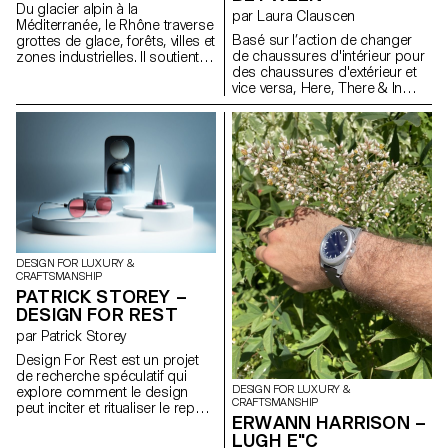
Du glacier alpin à la
par Laura Clauscen
Méditerranée, le Rhône traverse
Basé sur l’action de changer
grottes de glace, forêts, villes et
de chaussures d'intérieur pour
zones industrielles. Il soutient
des chaussures d'extérieur et
des écosystèmes, relie des
vice versa, Here, There & In
cultures et façonne des
Between est un projet explorant
territoires. Mais les eaux du
comment nous percevons et
monde charrient aujourd’hui
comprenons l'espace, à travers
des récits de crise et de
des rituels sensoriels, des
désastre. Le changement
mouvements et des artefacts
climatique affecte aussi notre
matériels. Deux paires de
vie émotionnelle, nourrissant
chaussures, placées dans une
l’éco-anxiété et la solastalgie. A
zone liminaire, font office à la
River Has No Shore explore
fois de métaphores et
cette détresse en suivant l’eau
d'accessoires. Marquées
du Rhône, dans ses formes
symboliquement sur la semelle
multiples, comme reflet des
DESIGN FOR LUXURY &
CRAFTSMANSHIP
et la doublure, elles servent à
bouleversements
PATRICK STOREY –
accroître notre conscience de
contemporains.
la transition d’un monde à
DESIGN FOR REST
l'autre, du privé au public, de
par Patrick Storey
l'intérieur à l'extérieur, à la fois
de manière physique et
Design For Rest est un projet
mentale ou émotionnelle. Une
de recherche spéculatif qui
DESIGN FOR LUXURY &
publication contenant
explore comment le design
CRAFTSMANSHIP
recherches, plans de mobilier
peut inciter et ritualiser le repos
ERWANN HARRISON –
additionnel et des images,
à une époque d’engagement
LUGH E"C
complète la scénographie et
numérique constant. À travers