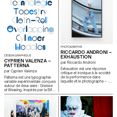
Ces mots deviennet alors un
travers le mobilier et
héritage unique. Mais que
transforment le quotidien en
restera-t-il lorsqu'elle ne s’en
terrain d’exploration. Le jardin,
souviendra plus ? En mêlant
collection numéro 1 Le jardinier
design graphique,
a glissé des graines dans la
modélisation, nuages de points
terre, le soleil brillant réchauffe
et narration spatiale, ce projet
les pétales, la souris grignote
explore une forme de
en cachette, et dans ce coin
transmission poétique, pour
plein de vie, chacun s'affaire, et
recoudre les souvenirs et
tout le monde sourit.
préserver ce lien fragile entre
PHOTOGRAPHIE
mémoire, culture et identité.
RICCARDO ANDRONI –
DESIGN GRAPHIQUE
EXHAUSTION
CYPRIEN VALENZA –
par Riccardo Androni
PATTERNA
Exhaustion est une réponse
par Cyprien Valenza
critique et ironique à la société
de la performance dans
Patterna est une typographie
laquelle vit le photographe — un
variable expérimentale conçues
monde qui exige un
autour de deux axes : Graisse
mouvement constant, de la
et Weaving. Inspirée par la Bifur
visibilité et de la productivité. À
de Cassandre des années 30
travers des gestes absurdes et
et de l’ordonnancement des fils
in situ dans des espaces
sur les métiers Jacquard.
publics, il confronte, avec une
Patterna repose sur une grille
résistance délibérée, des
rigoureuse qui structure formes
machines conçues pour
et espacements. Son système