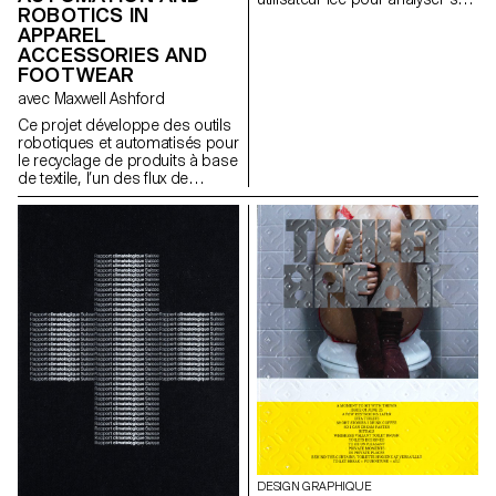
ROBOTICS IN
usage d’Instagram. Ce geste
APPAREL
intrusif met en lumière un
ACCESSORIES AND
paradoxe : s’il est rare de
confier son téléphone à une
FOOTWEAR
machine, nous laissons
avec Maxwell Ashford
pourtant chaque jour les
algorithmes collecter nos
Ce projet développe des outils
données. Nos habitudes en
robotiques et automatisés pour
ligne façonnent une réalité sur-
le recyclage de produits à base
mesure qui filtre, trie, suggère
de textile, l’un des flux de
et limite parfois l’horizon.
déchets les plus nuisibles, en
Unbubble questionne
utilisant des outils
comment nos traces
contemporains pour démonter
numériques construisent une
les produits en fractions pures.
image fragmentée de nous-
mêmes, utilisée pour orienter
nos choix, nos envies et notre
attention. L’installation invite à
prendre conscience de ces
logiques et ouvre un espace
pour imaginer d’autres récits,
façons de naviguer et mondes
à explorer au-delà des sentiers
tracés par les algorithmes.
DESIGN GRAPHIQUE