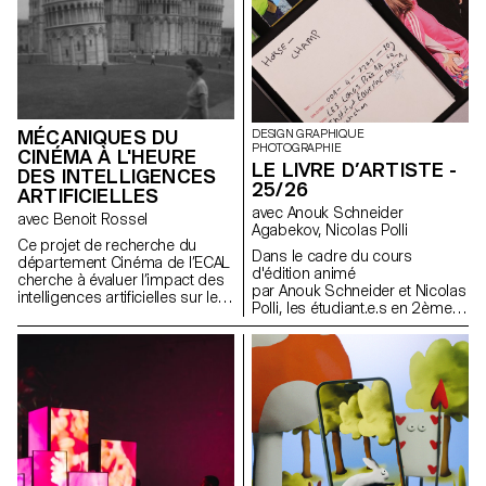
MÉCANIQUES DU
DESIGN GRAPHIQUE
PHOTOGRAPHIE
CINÉMA À L'HEURE
LE LIVRE D’ARTISTE -
DES INTELLIGENCES
25/26
ARTIFICIELLES
avec Anouk Schneider
avec Benoit Rossel
Agabekov, Nicolas Polli
Ce projet de recherche du
Dans le cadre du cours
département Cinéma de l’ECAL
d'édition animé
cherche à évaluer l’impact des
par Anouk Schneider et Nicolas
intelligences artificielles sur le
Polli, les étudiant.e.s en 2ème
cinéma et son enseignement.
année de Communication
Visuelle ont eu l'opportunité de
concevoir un livre d'artiste au
cours du premier semestre. Ce
projet de livre se distingue par
son approche contemporaine
visant à créer un objet éditorial
qui intègre harmonieusement
forme et contenu dans le
contexte actuel du paysage