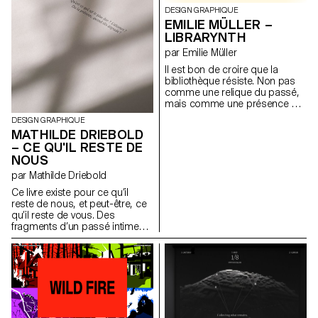
scientifiques: températures,
DESIGN GRAPHIQUE
rayonnement UV, unités
EMILIE MÜLLER –
Dobson en variations
LIBRARYNTH
typographiques et formes
par Emilie Müller
ASCII. Cette approche
expérimentale offre une lecture
Il est bon de croire que la
alternative de l'information
bibliothèque résiste. Non pas
climatique. Le projet propose
comme une relique du passé,
un regard infographique brut et
mais comme une présence qui
précis.
se réinvente, oscillant entre le
DESIGN GRAPHIQUE
tangible et l’immatériel. Il ne
MATHILDE DRIEBOLD
s’agit pas de nier le numérique,
– CE QU'IL RESTE DE
ni de se cramponner à nos
NOUS
pages jaunies. Mais de
comprendre que si nous
par Mathilde Driebold
acceptons la bibliothèque
Ce livre existe pour ce qu’il
comme un espace mouvant,
reste de nous, et peut-être, ce
un organisme qui mute avec
qu’il reste de vous. Des
son temps, alors son avenir
fragments d’un passé intime
n’est peut-être pas si sombre.
qui s’inscrivent et se perdent
Librarynth est une bibliothèque
dans un contexte social qui
immersive, pensée comme une
nous dépasse. Ce projet de
maison virtuelle. Chaque pièce
diplôme prend la forme d’une
évoque une des six
narration éditoriale mêlant
thématiques issues de la
récits personnels et archives
collection Varia de la Fondation
sociales. Il explore les traces
Jan Michalski. Sous la forme
laissées par l’addiction dans un