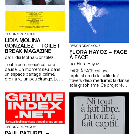
DESIGN GRAPHIQUE
LIDIA MOLINA
GONZÁLEZ – TOILET
DESIGN GRAPHIQUE
BREAK MAGAZINE
FLORA HAYOZ – FACE
À FACE
par Lidia Molina González
par Flora Hayoz
Tout a commencé par une
pause. Un moment seul dans
FACE À FACE est une
un espace partagé: calme,
exploration de la solitude à
ordinaire, un peu étrange. Les
travers deux médiums: la danse
toilettes ne sont peut-être pas
et le graphisme. Ce projet réunit
l’endroit où l’on cherche de
deux pratiques pour donner
grandes idées, et c’est
forme à une création hybride.
justement pour cela qu’on les a
D’un côté, une pièce
choisies. Toilet Break part de
chorégraphique co-
cet espace souvent ignoré
chorégraphiée avec Gaia
pour questionner notre manière
Menchini, centrée sur les états
de vivre ensemble, d’occuper
de solitude et capturée ensuite
l’espace, de créer du lien. Ce
sous format vidéo. Le second
premier numéro explore les
DESIGN GRAPHIQUE
support est une édition qui
entre-deux : public et privé,
PAUL PATUREL –
prolonge la pièce. En