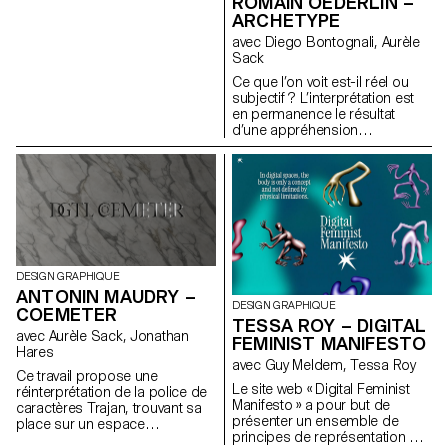
ROMAIN OEDERLIN –
interaction nouvelle.
pousse en dehors des serres.
ARCHETYPE
Pour remédier aux attaques qui
menacent les plantations,
avec Diego Bontognali, Aurèle
Sabina et Greg élaborent un
Sack
engrais à base de pissenlits.
Ce que l’on voit est-il réel ou
« Sabina? » est un roman
subjectif ? L’interprétation est
graphique en réponse à
en permanence le résultat
l’effondrement possible de la
d’une appréhension
civilisation. Face à un certain
individuelle. C’est pour cette
sentiment d’impuissance et de
raison que l’espace peut être
passivité, la technique du
manipulé et exacerber des
collage manuel apparaît
relations désirées. En lien avec
comme un palimpseste à
la perception de notre
travers lequel l’histoire peut
environnement, ce travail étudie
assumer de nouvelles
le principe d’anamorphose
perspectives. Images récoltées
engendré par des caractères
et créations personnelles
typographiques conçus en
s’accumulent puis se
DESIGN GRAPHIQUE
trois dimensions. Fluctuantes
dégradent au fil de cette
ANTONIN MAUDRY –
entre lettres et abstraction, ces
DESIGN GRAPHIQUE
dystopie, encourageant la
COEMETER
structures visuelles proposent
TESSA ROY – DIGITAL
projection du lecteur et
avec Aurèle Sack, Jonathan
différents degrés de lisibilité en
l’assimilation de ces
FEMINIST MANIFESTO
Hares
fonction du point de vue
informations.
avec Guy Meldem, Tessa Roy
adopté.
Ce travail propose une
Le site web « Digital Feminist
réinterprétation de la police de
Manifesto » a pour but de
caractères Trajan, trouvant sa
présenter un ensemble de
place sur un espace
principes de représentation du
numérique. Cette police est