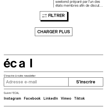
sensibilisation à ce trouble,
weekend préparé par l’un des
notre environnement contient
états membres afin de discuter
un grand nombre de
des affaires internationales.
déclencheurs visuels qui
« Informal Pictures » est une
FILTRER
mettent en danger la vie
investigation qui tente de
quotidienne d’une personne
recréer l’atmosphère de ces
photosensible. Dans ce projet,
réunions où d’importantes
je reproduis en réalité virtuelle
décisions sont prises. Il s’agit
CHARGER PLUS
les lieux et les éléments les plus
d’une recherche autour de
nocifs pour une personne
l’influence de la presse dans la
photosensible, en illustrant
construction d’un imaginaire
plusieurs de ces variantes.
collectif lors de ces évènement
Étant à la fois graphiste et
politiques. Pour se faire, le
photosensible, j’ai voulu mettre
projet articule des sources
en évidence la
journalistiques grand publique
méconnaissance de cette
avec les outils du graphisme
écal
maladie, qui conduit à
afin de recréer une image qui
l’exclusion visuelle. Celle-ci est
n’a jamais existé, une image
menée par l’idée que je ne
manquante de ces diners
pourrai jamais voir mon projet
politiques. Ces images
S'inscrire à notre newsletter
dans sa forme complète.
informelles sont générées dans
S'inscrire
MidJourney, à partir du langage
de ces journaux.
Suivre l'ECAL
Instagram
Facebook
LinkedIn
Vimeo
Tiktok