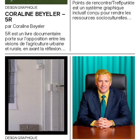
Points de rencontre/Treffpunkte
que comme système d’écriture.
est un système graphique
DESIGN GRAPHIQUE
inclusif conçu pour rendre les
CORALINE BEYELER –
ressources socioculturelles
5R
plus visibles et accessibles aux
par Coraline Beyeler
personnes en situation
d’isolement linguistique, ou à
5R est un livre documentaire
celles et ceux souhaitant
porte sur l’opposition entre les
rejoindre un tissu social. Inspiré
visions de l’agriculture urbaine
des outils pédagogiques
et rurale, en axant la réflexion
destinés aux allophones, il
sur les développements
repose sur un usage combiné
apportés par les nouvelles
de pictogrammes, de couleurs,
générations. Il aborde les
de mots-clés visuels et d’une
thèmes de la pollution ainsi que
signalétique modulaire.
des problématiques sociales,
Déployé aux entrées des
sanitaires et économiques.
centres sociaux via des
panneaux interchangeables,
ainsi que par des campagnes
d’affichage (imprimés et
digitales), il rend ces structures
visibles dans l’espace public à
celles et ceux qui cherchent un
service, un réseau, ou
simplement un lieu accueillant.
DESIGN GRAPHIQUE