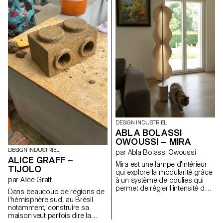
surface. Il s’agit d’un
deux transats, orientables
changement de regard sur la
selon les envies, côte à côte ou
nature, mais cette fois-ci au
encore face à face. Les assises
sens littéral, grâce à des
offrent deux positions, dont une
instruments de vision destinés
semi-allongée idéale pour la
à aider les curieux et curieuses
sieste. Grâce à un système de
de la faune et de la flore. Nous
connecteurs vissés, la structure
avons donc ici une longue-vue,
est solide, démontable et
une loupe et un aquascope, qui
adaptable. Elle permet de
veulent jouer avec la physique
composer librement des îlots
optique tout en illustrant ses
de détente, au jardin ou au
propriétés dans une démarche
bord de l’eau.
pédagogique.
DESIGN INDUSTRIEL
ABLA BOLASSI
OWOUSSI – MIRA
DESIGN INDUSTRIEL
par Abla Bolassi Owoussi
ALICE GRAFF –
Mira est une lampe d'intérieur
TIJOLO
qui explore la modularité grâce
par Alice Graff
à un système de poulies qui
permet de régler l'intensité de
Dans beaucoup de régions de
la lumière. L'abat-jour, en
l’hémisphère sud, au Brésil
placage, se transforme
notamment, construire sa
subtilement en fonction de la
maison veut parfois dire la
position du mécanisme, jouant