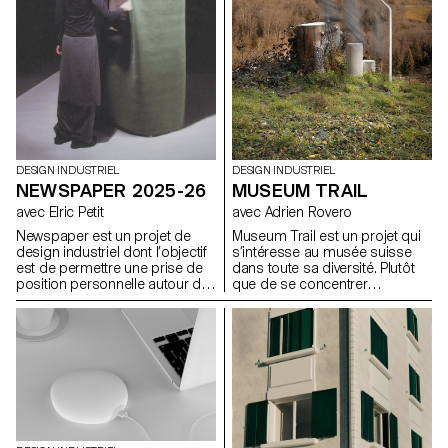
DESIGN INDUSTRIEL
DESIGN INDUSTRIEL
MUSEUM TRAIL
NEWSPAPER 2025-26
avec Adrien Rovero
avec Elric Petit
Museum Trail est un projet qui
Newspaper est un projet de
s’intéresse au musée suisse
design industriel dont l’objectif
dans toute sa diversité. Plutôt
est de permettre une prise de
que de se concentrer
position personnelle autour du
uniquement sur les grandes
sujet de son choix. Le projet
institutions largement
s’appuie sur un article issu de
fréquentées, le projet explore
la presse ou d’un magazine
ce que signifie aujourd’hui «
spécialisé, utilisé comme point
musée » dans un pays qui
de départ conceptuel et
compte plus de mille structures
critique. À travers l’analyse,
muséales, soit l’une des plus
l’interprétation et la traduction
fortes densités au monde.
de ce contenu écrit, le projet
invite à développer une réflexion
de design, en questionnant les