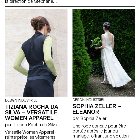
son économie. Sous la
la direction de Stéphane
direction d'Elric Petit, chaque
Halmaï-Voisard, responsable
étudiant a eu la possibilité
du BADI, se sont lancés dans
d'explorer un sujet choisi, en
un projet visant à concevoir
exprimant ses affinités et ses
leurs propres interprétations
intérêts personnels, ce qui a
uniques d'une enceinte
permis d'améliorer l'expérience
Bluetooth. Ce projet a mis les
globale du projet. Dans l'esprit
étudiants au défi de travailler de
de la pluridisciplinarité, les
manière créative dans les
étudiants ont participé à un
contraintes d'un kit existant de
atelier d'écriture avec un
composants techniques, les
journaliste professionnel, qui a
incitant à explorer des
débouché sur 25 articles
approches innovantes en
rédigés par les étudiants sur
termes de forme, de matérialité
leurs projets individuels,
et de fonctionnalité.
rassemblés dans un journal
imprimé.
DESIGN INDUSTRIEL
DESIGN INDUSTRIEL
SOPHIA ZELLER –
TIZIANA ROCHA DA
ELEANOR
SILVA – VERSATILE
WOMEN APPAREL
par Sophia Zeller
par Tiziana Rocha da Silva
Une robe conçue pour être
portée après le jour du
Versatile Women Apparel
mariage, offrant une solution
réinterprète les vêtements