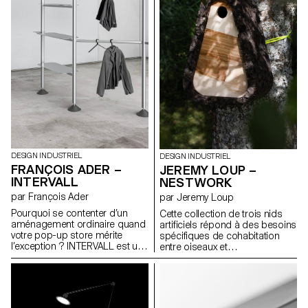
réadapter et personnaliser. Les
quotidienne. La chaussure se
différentes pièces sont
compose d’un "upper" en
tricotées en 3D, sans couture
mousse EVA thermoformée qui
et compostables
accueille un chausson en laine
industriellement. La baleine et
feutrée.
les attaches quant à elles sont
recyclables à l’infini. Ce n’est
plus la poitrine qui s’adapte à
l’objet, mais l’objet qui évolue
avec elle.
DESIGN INDUSTRIEL
DESIGN INDUSTRIEL
FRANÇOIS ADER –
JEREMY LOUP –
INTERVALL
NESTWORK
par François Ader
par Jeremy Loup
Pourquoi se contenter d’un
Cette collection de trois nids
aménagement ordinaire quand
artificiels répond à des besoins
votre pop-up store mérite
spécifiques de cohabitation
l’exception ? INTERVALL est un
entre oiseaux et
système de structures
environnements humains.
modulaires en aluminium
Chaque modèle est conçu
extrudé, conçu pour les jeunes
pour être fonctionnel,
marques de vêtements qui
accessible et reproductible. Le
souhaitent scénographier leurs
nichoir pour mésanges aide à