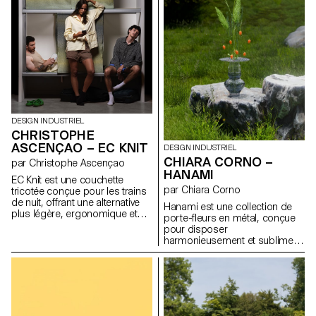
l’atmosphère de la pièce.
renverse l’ordre des priorités :
Pensée pour les espaces où
ici, les finitions visibles
les frontières entre travail, repas
deviennent structure et
et détente s’estompent, Velum
l’habillage devient un rituel.
permet à l’utilisateur d’adapter
Inspiré par les gestes intimes
la lumière à ses besoins et à
du boudoir, Doll Chair prolonge
ses moments, en
une réflexion sur l’objet en état
accompagnant les rythmes
de transformation, entre
fluctuants de la vie quotidienne.
maquette et meuble.
DESIGN INDUSTRIEL
CHRISTOPHE
ASCENÇAO – EC KNIT
DESIGN INDUSTRIEL
CHIARA CORNO –
par Christophe Ascençao
HANAMI
EC Knit est une couchette
par Chiara Corno
tricotée conçue pour les trains
de nuit, offrant une alternative
Hanami est une collection de
plus légère, ergonomique et
porte-fleurs en métal, conçue
intime aux couchettes
pour disposer
traditionnelles. Développé en
harmonieusement et sublimer
collaboration avec le TextielLab,
les fleurs fraîches avec
l’atelier professionnel du
élégance. Fabriqués en tiges
TextielMuseum, ce projet utilise
d’acier traité, ces structures
des textiles tricotés en 3D
épurées permettent de
produits sur une machine à
disposer un bouquet entier
tricoter circulaire. Cette
dans un vase, puis de le
technique permet un contrôle