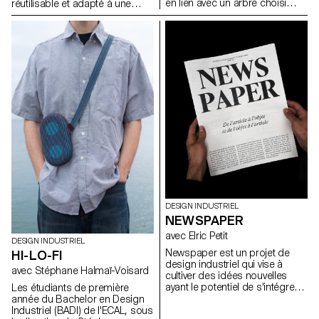
en lien avec un arbre choisi
réutilisable et adapté à une
dans l’espace urbain
production en série. Le projet
Lausannois. En s’appuyant sur
visait à valoriser un produit
une approche inspirée de la
alimentaire du quotidien tout en
dendrologie, ils ont observé un
répondant aux enjeux actuels
arbre existant et imaginé une
liés au transport, à la durabilité
intervention discrète,
et à la seconde vie des
respectueuse et réversible. Le
emballages. L’intervention
projet devait mettre en valeur
devait être simple, fonctionnelle
les particularités du végétal tout
et écologique, et proposer un
en s’intégrant dans son
usage au-delà de la fonction
environnement.
d’emballage initiale.
DESIGN INDUSTRIEL
NEWSPAPER
avec Elric Petit
DESIGN INDUSTRIEL
Newspaper est un projet de
HI-LO-FI
design industriel qui vise à
avec Stéphane Halmaï-Voisard
cultiver des idées nouvelles
ayant le potentiel de s'intégrer
Les étudiants de première
de manière transparente dans
année du Bachelor en Design
notre société contemporaine et
Industriel (BADI) de l'ECAL, sous