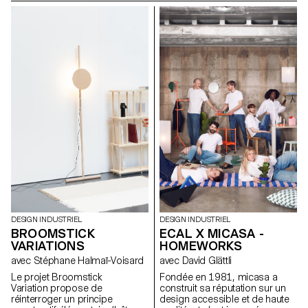
construire soi-même. Avec peu
sur la lumière et la forme. Ce
d’outils, peu de moyens et ce
projet répond à un besoin de
qu’on a sous la main. Tijolo est
flexibilité dans l'espace
né de cette réalité. Un kit de
domestique et reflète une
briques en terre crue, séchées
recherche personnelle sur
à l’air libre, faites de terre, d’eau
l'objet évolutif, à mi-chemin
et de papier recyclé. Elles
entre technicité discrète et
s’emboîtent en quinconce,
expression poétique de la
sans mortier, sans outillage
matière.
lourd. Sur leur face, deux
volumes : pour clipser des
gaines, des tuyaux. Sans
percer, sans casser. On peut
changer d’avis. On peut aussi
les boucher, laisser une trace,
un rythme.
DESIGN INDUSTRIEL
DESIGN INDUSTRIEL
BROOMSTICK
ECAL X MICASA -
VARIATIONS
HOMEWORKS
avec Stéphane Halmaï-Voisard
avec David Glättli
Le projet Broomstick
Fondée en 1981, micasa a
Variation propose de
construit sa réputation sur un
réinterroger un principe
design accessible et de haute