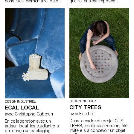
constructif élémentaire (bâtons,
qualité, et s’est imposée
assemblages visibles, structure
comme leader en Suisse.
modulable) et d’explorer son
Fidèle à une approche du
potentiel pour générer de
design démocratique, pensée
nouveaux objets et mobiliers
pour s’intégrer naturellement au
adaptés à des usages
quotidien, l’entreprise s’est
contemporains. L’objectif est
associée à l'ECAL pour
de comprendre comment cette
développer HOMEWORKS, une
logique de conception, pensée
collection limitée invitant une
comme accessible et
nouvelle génération à repenser
économique, peut être
la manière dont les espaces de
actualisée face aux enjeux de
vie se façonnent et la façon
durabilité, de fonctionnalité et
dont le design peut devenir une
d’esthétique.
présence active et porteuse de
sens dans les usages de tous
les jours.
DESIGN INDUSTRIEL
DESIGN INDUSTRIEL
CITY TREES
ECAL LOCAL
avec Elric Petit
avec Christophe Guberan
Dans le cadre du projet CITY
En collaboration avec un
TREES, les étudiant·e·s ont été
artisan local, les étudiant·e·s
invité·e·s à concevoir un objet
ont conçu un packaging