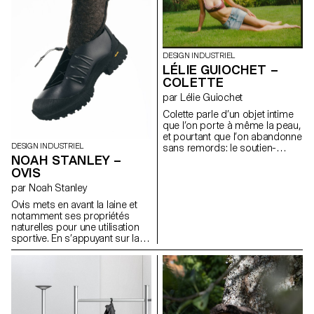
ainsi de maintenir une
l’économie d’espace et la
température stable sur la
manière dont un meuble peut
durée. Alors que les systèmes
façonner nos interactions
de chauffage restent
sociales.
généralement inactifs durant
DESIGN INDUSTRIEL
l’été, Celcius explore la
LÉLIE GUIOCHET –
possibilité d'en faire un
COLETTE
dispositif à double usage,
intégrant une fonction de
par Lélie Guiochet
climatiseur, en faisant un objet
Colette parle d’un objet intime
actif toute l’année.
que l’on porte à même la peau,
et pourtant que l’on abandonne
DESIGN INDUSTRIEL
sans remords: le soutien-
NOAH STANLEY –
gorge. C’est un objet qui
devient obsolète, qui ne se
OVIS
revend pas d’occasion et qui
par Noah Stanley
ne se recycle que rarement. Il
nous accompagne seulement
Ovis mets en avant la laine et
quelques années, avant de
notamment ses propriétés
s’abîmer ou de devenir trop
naturelles pour une utilisation
petit. Alors Colette imagine un
sportive. En s’appuyant sur la
système qui s’ajuste avec le
référence de la botte
temps: un soutien-gorge en
traditionnelle russe appelée
pièces détachées, bonnets,
valenki, il réimagine la place de
bande sous-poitrine, bretelles,
la laine dans une chaussure
attaches, baleine, à assembler,
hybride, adaptée à la fois à la
remplacer indépendamment,
randonnée et a une utilisation