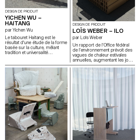
manière dont nous pourrions
répondre à l'un des besoins les
plus essentiels de l'humanité :
DESIGN DE PRODUIT
la communication.
YICHEN WU –
HAITANG
DESIGN DE PRODUIT
par Yichen Wu
LOÏS WEBER – ILO
Le tabouret Haitang est le
par Loïs Weber
résultat d'une étude de la forme
Un rapport de l’Office fédéral
basée sur la culture, mêlant
de l’environnement prévoit des
tradition et universalité
vagues de chaleur estivales
démocratique. La popularité du
annuelles, augmentant les jours
nouveau style chinois démontre
« tropicaux » durant l'année
une reconnaissance croissante
(>30°C). Face à ce phénomène,
de la culture traditionnelle sur le
certaines villes suisses
marché chinois. En s'appuyant
cherchent des solutions pour
sur des recherches
lutter contre ces « îlots de
approfondies sur les meubles
chaleur urbains ». Le projet Ilo
de style Ming, ce projet vise à
est une proposition pour lutter
extraire et à retranscrire leur
contre les vagues de chaleur à
beauté à travers des objets du
Lausanne. En collaboration
quotidien, défiant la perception
avec un fabricant de briques
commune selon laquelle ils ne
local, le potentiel de
servent qu'à une minorité. En
refroidissement des briques,
redessinant l'emblématique
qui absorbent et évaporent
tabouret en plastique rouge,
l'eau lentement, a été exploité
l'alternative locale au Monobloc,
dans une installation d'assise
le tabouret Haitang explore le
modulable, offrant de l'ombre