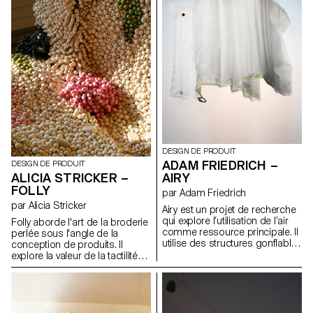
établir un lien précis entre le
geste physique et les
possibilités numériques. Inspiré
des circuits de billes pour
enfants, SoundTrack associe
des outils musicaux complexes
à des blocs modulaires
simples, permettant aux
joueurs de composer et
façonner leurs propres
morceaux.
DESIGN DE PRODUIT
ADAM FRIEDRICH –
DESIGN DE PRODUIT
ALICIA STRICKER –
AIRY
FOLLY
par Adam Friedrich
par Alicia Stricker
Airy est un projet de recherche
qui explore l’utilisation de l’air
Folly aborde l'art de la broderie
comme ressource principale. Il
perlée sous l'angle de la
utilise des structures gonflables
conception de produits. Il
pour protéger des appareils de
explore la valeur de la tactilité
valeur lors des déplacements.
avant les aspects visuels pour
Le design fait appel à des
lesquels la technique est
matériaux contemporains et
traditionnellement appréciée.
accorde une attention
En conséquence, le projet s'est
particulière aux détails afin
manifesté sous la forme d'un