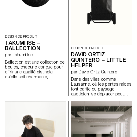
sérieux, en montrant comment
pour devenir une banquette,
les plus petits gestes peuvent
ajoutant de la polyvalence à ce
être amplifiés, questionnés ou
design humble et ancré.
subtilement détournés par la
forme.
DESIGN DE PRODUIT
TAKUMI ISE –
BALLECTION
DESIGN DE PRODUIT
DAVID ORTIZ
par Takumi Ise
QUINTERO – LITTLE
Ballection est une collection de
HELPER
boules, chacune conçue pour
par David Ortiz Quintero
offrir une qualité distincte,
qu'elle soit charmante,
Dans des villes comme
surprenante ou ludique. La
Lausanne, où les pentes raides
série constitue une exploration
font partie du paysage
créative et un portfolio
quotidien, se déplacer peut
personnel reflétant la
représenter un véritable défi.
fascination du designer pour
Développé en collaboration
les matériaux, les techniques et
avec le senior-lab, ce projet
les approches.
part de l’observation d’un objet
simple mais essentiel. Little
Helper réinvente le chariot de
courses comme un outil
d’autonomie. Il explore