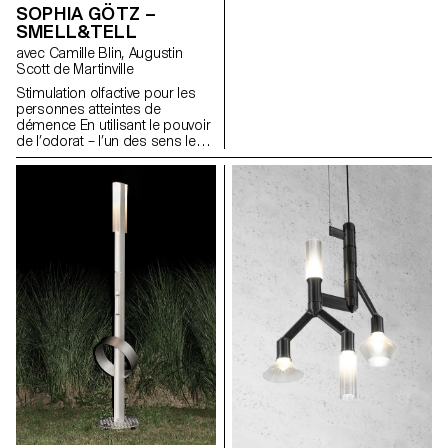
m’appuie sur mon expérience
SOPHIA GÖTZ –
antérieure dans la gestion
SMELL&TELL
d’une petite entreprise où j’ai
avec Camille Blin, Augustin
fabriqué à la main des sacs de
Scott de Martinville
bikepacking. Ces sacs sont
directement attachés au cadre
Stimulation olfactive pour les
du vélo et non au porte-
personnes atteintes de
bagages, mais aucun cadre
démence En utilisant le pouvoir
n’est le même et les fabricants
de l’odorat – l’un des sens le
de ces sacs ne parviennent
plus fortement associé aux
pas à les ajuster correctement.
émotions et à la mémoire –
Pour résoudre ce problème, je
« Smell&Tell » crée des
propose d’automatiser le
interactions significatives et
processus de fabrication et
stimule la communication et
d’établir une « Micro-Factory »
l’engagement ludique. Les
qui fasse le lien entre artisanat
personnes atteintes de
sur mesure et efficacité
démence peuvent maintenir
industrielle. Chaque étape de la
leur qualité de vie et promouvoir
production, de la conception
leur bien-être en participant à
des motifs à la découpe des
des activités et à des
tissus et à la traçabilité des
interactions sociales qui
graphiques, est entièrement
stimulent le cerveau et
automatisée. Cette approche
maintiennent les fonctions
permet de résoudre les
quotidiennes. Le résultat de ce
problèmes liés à l’ajustement
projet est un jeu olfactif
du sac au vélo, tout en
composé d’une série de dix
encourageant la production
odeurs et de différentes
locale en Europe et en
manières de déclencher des