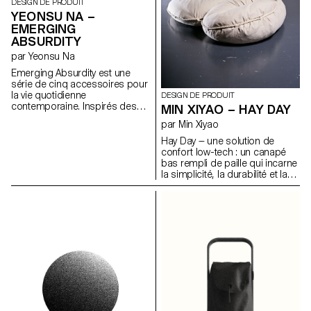
DESIGN DE PRODUIT
YEONSU NA –
EMERGING
ABSURDITY
par Yeonsu Na
Emerging Absurdity est une
série de cinq accessoires pour
la vie quotidienne
DESIGN DE PRODUIT
contemporaine. Inspirés des
MIN XIYAO – HAY DAY
normes du quotidien, ces
par Min Xiyao
objets mêlent humour et
élégance, tout en étant
Hay Day — une solution de
soigneusement conçus et
confort low-tech : un canapé
fabriqués. Le projet inclut un
bas rempli de paille qui incarne
parapluie pour cigarette, une
la simplicité, la durabilité et la
bague avec fil dentaire, un
chaleur tactile. Contrairement
bougeoir inspiré d’un bâton de
aux constructions internes trop
colle, un étui de maquillage
complexes, il propose une
MagSafe et une règle à
approche du repos à la fois
signature. Chaque objet répond
honnête, rafraîchissante et
à des situations étrangement
pleine de charme. Conçu
familières et pourtant très
uniquement à partir d'une
spécifiques. Ce ne sont pas
corde, de tissu et de paille, sa
des réponses à des urgences,
structure minimaliste met en
mais des réactions sensibles à
valeur la beauté des matériaux
des détails émotionnels. Le
essentiels. Lorsque la corde
projet prend l’absurde au
est défaite, le canapé se déplie