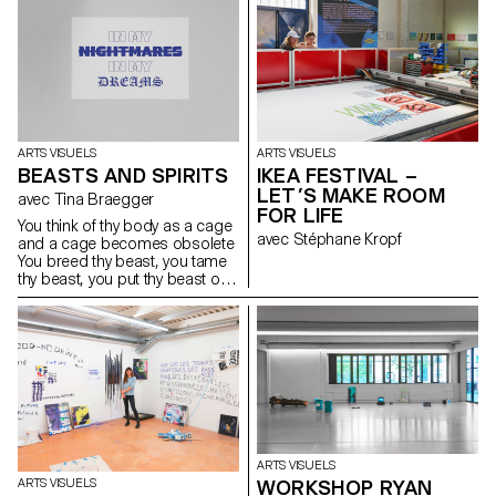
ARTS VISUELS
ARTS VISUELS
BEASTS AND SPIRITS
IKEA FESTIVAL –
LET’S MAKE ROOM
avec Tina Braegger
FOR LIFE
You think of thy body as a cage
avec Stéphane Kropf
and a cage becomes obsolete
You breed thy beast, you tame
thy beast, you put thy beast on
a leash Thy beast be trapped,
you trap thy beast, you put thy
beast on a leash You breed thy
beast, you tame thy beast, you
trap thy beast inside Thy body a
cage, the cage obsolete, thy
beast be trapped inside
ARTS VISUELS
WORKSHOP RYAN
ARTS VISUELS