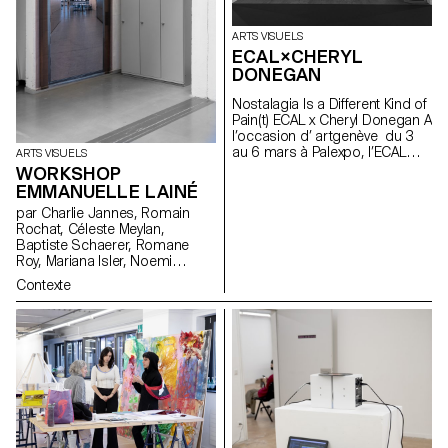
quand la seconde convie les
corps dans l’espace de la fête
ARTS VISUELS
pour une performance dans le
ECAL×CHERYL
studio cinéma de l’ECAL.
DONEGAN
Nostalagia Is a Different Kind of
Pain(t) ECAL x Cheryl Donegan A
l’occasion d’ artgenève du 3
au 6 mars à Palexpo, l’ECAL
ARTS VISUELS
présente des projets
WORKSHOP
d’étudiant·e·s en Bachelor Arts
EMMANUELLE LAINÉ
Visuels réalisés à l’occasion
par Charlie Jannes, Romain
d’un workshop avec l'artiste
Rochat, Céleste Meylan,
américaine Cheryl Donegan .
Baptiste Schaerer, Romane
Initié dans le cadre d'une
Roy, Mariana Isler, Noemi
collaboration avec la Fondation
Leneman, Anna Kawahara, Tom
Art & Vie, dont la mission
Contexte
Grbic, Julie Wuhrmann
s’articule autour du textile, cet
atelier avait pour objectif le
croisement entre les objets du
quotidien, la subversion des
processus artisanaux et les
gestes reproductifs. Réalisée
par des étudiant·e·s de la
première à la troisième année,
la sélection des œuvres
présentées reflète l'approche