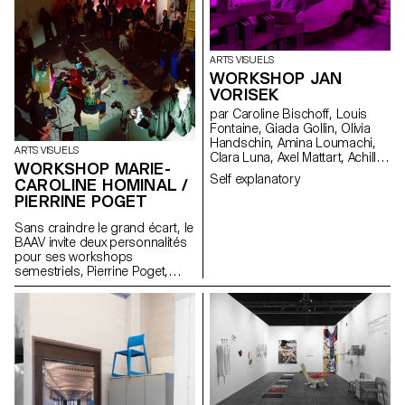
ARTS VISUELS
WORKSHOP JAN
VORISEK
par Caroline Bischoff, Louis
Fontaine, Giada Gollin, Olivia
Handschin, Amina Loumachi,
ARTS VISUELS
Clara Luna, Axel Mattart, Achille
WORKSHOP MARIE-
Meier, Charlie Schär, Jamie
Self explanatory
CAROLINE HOMINAL /
Soria, Nayla Younes, Mayalène
PIERRINE POGET
de Roquemaurel
Sans craindre le grand écart, le
BAAV invite deux personnalités
pour ses workshops
semestriels, Pierrine Poget,
auteure et poète, et Marie-
Caroline Hominal, danseuse et
performeuse, toutes deux de
Genève. La première, décrite
par un étudiant comme une «
ostéopathe du cerveau »
convie un groupe
d’étudiant.e.x.s à faire famille
avec les voix dans sa tête,