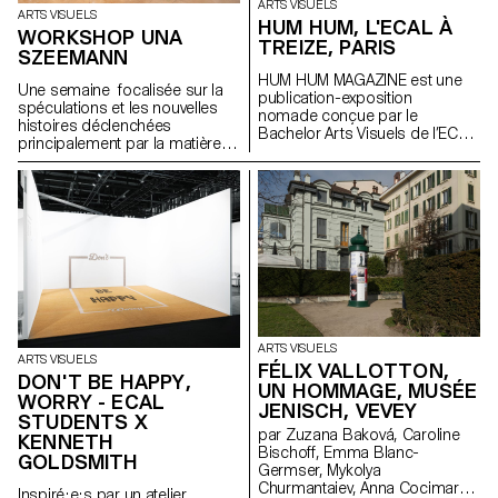
ARTS VISUELS
ARTS VISUELS
HUM HUM, L'ECAL À
WORKSHOP UNA
TREIZE, PARIS
SZEEMANN
HUM HUM MAGAZINE est une
Une semaine focalisée sur la
publication-exposition
spéculations et les nouvelles
nomade conçue par le
histoires déclenchées
Bachelor Arts Visuels de l’ECAL
principalement par la matière
dont le premier numéro investit
avec l'artiste Una Szeemann.
la galerie parisienne Treize.
Les étudiant.exs ont orienté
Organisée autour d'une série
leurs réflexions sur le pouvoir
d'invitations, chaque édition est
des objets, du point de vue de
pensée par les étudiant·e·s du
l'art, du fétichisme, de l'object
Bachelor Arts Visuels comme
oriented ontology, de la
une exposition facilement
psychanalyse et de la magie…
diffusable et activable à l’infini. À
l’occasion du lancement de
son premier numéro, HUM
HUM MAGAZINE investit Treize à
Paris pour y déployer son
ARTS VISUELS
ARTS VISUELS
sommaire à l’échelle du lieu. Un
FÉLIX VALLOTTON,
DON'T BE HAPPY,
projet initié par Philippe
UN HOMMAGE, MUSÉE
WORRY - ECAL
Decrauzat, Gallien Déjean et
JENISCH, VEVEY
Stéphane Kropf.
STUDENTS X
par Zuzana Baková, Caroline
KENNETH
Bischoff, Emma Blanc-
GOLDSMITH
Germser, Mykolya
Churmantaiev, Anna Cocimarov,
Inspiré·e·s par un atelier