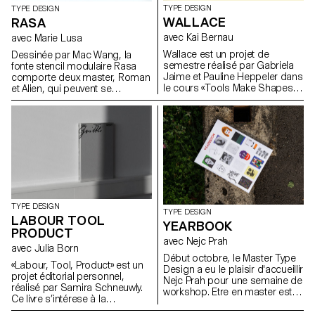
TYPE DESIGN
TYPE DESIGN
WALLACE
RASA
avec Kai Bernau
avec Marie Lusa
Wallace est un projet de
Dessinée par Mac Wang, la
semestre réalisé par Gabriela
fonte stencil modulaire Rasa
Jaime et Pauline Heppeler dans
comporte deux master, Roman
le cours «Tools Make Shapes»
et Alien, qui peuvent se
de Kai Bernau. «Nous avons
complémentent et se
travaillé à partir de la danse et
superposent. Projet de
des mouvements du corps, ce
semestre. Mentor: Marie Lusa.
qui nous a porté à
expérimenter deux types de
mécanismes. Dans un premier
temps, le principe des ciseaux,
et dans un second celui du
compas. Cette seconde piste a
été développée plus
TYPE DESIGN
précisément, car elle nous
TYPE DESIGN
LABOUR TOOL
offrait une typologie qui permet
YEARBOOK
PRODUCT
de traduire des mouvements
avec Nejc Prah
de pivot, de rotation, de
avec Julia Born
glissade, and une structure
Début octobre, le Master Type
«Labour, Tool, Product» est un
typographique libre. Il était
Design a eu le plaisir d'accueillir
projet éditorial personnel,
important pour nous de
Nejc Prah pour une semaine de
réalisé par Samira Schneuwly.
montrer comment deux
workshop. Etre en master est
Ce livre s’intérese à la
mouvements se coordonnent
un moment spécial, tant sur le
profession, universlle, de
pour ne faire qu’un; nous avons
plan personnel que