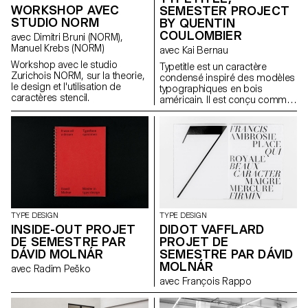
WORKSHOP AVEC
SEMESTER PROJECT
STUDIO NORM
BY QUENTIN
COULOMBIER
avec Dimitri Bruni (NORM),
Manuel Krebs (NORM)
avec Kai Bernau
Workshop avec le studio
Typetitle est un caractère
Zurichois NORM, sur la theorie,
condensé inspiré des modèles
le design et l'utilisation de
typographiques en bois
caractères stencil.
américain. Il est conçu comme
caractère de titre de journal.
TYPE DESIGN
TYPE DESIGN
INSIDE-OUT PROJET
DIDOT VAFFLARD
DE SEMESTRE PAR
PROJET DE
DÁVID MOLNÁR
SEMESTRE PAR DÁVID
MOLNÁR
avec Radim Peško
avec François Rappo