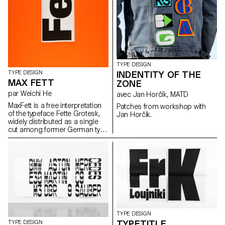
TYPE DESIGN
INDENTITY OF THE
TYPE DESIGN
MAX FETT
ZONE
par Weichi He
avec Jan Horčík, MATD
MaxFett is a free interpretation
Patches from workshop with
of the typeface Fette Grotesk,
Jan Horčík.
widely distributed as a single
cut among former German type
foundries under different
names. Fette Grotesque, Breite
fette grotesque, Fette
Steinschrift, Zeitung-
Grotesque, Ganz fette
Groteske. This interpretation of
the source by Herrlinger &
Schmidt from 1881 is taking a
contemporary approach on
heavy squarish grotesks.
TYPE DESIGN
TYPETITLE,
TYPE DESIGN