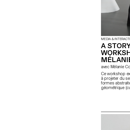
MEDIA & INTERACT
A STORY
WORKSH
MÉLANI
avec Mélanie 
Ce workshop exp
à projeter du s
formes abstraite
géométrique (cu
fondamentale de
étudiant·e·s en
expérience en ré
une synchronisa
physique et un 
projet transfor
narratifs.