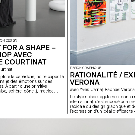
ION DESIGN
 FOR A SHAPE –
OP AVEC
E COURTINAT
DESIGN GRAPHIQUE
Courtinat
RATIONALITÉ / E
lore la paréidolie, notre capacité
VERONA
ens et des émotions sur des
s. À partir d'une primitive
avec Yanis Carnal, Raphaël Verona
be, sphère, cône...), matrice
 tout univers numérique, les
Le style suisse, également connu 
 binômes doivent concevoir une
international, s’est imposé comm
alité virtuelle. En s'appuyant sur
radicale du design graphique et de 
tion précise entre l'espace
l’expression d’un idéal d’efficacité
environnement Unreal Engine, le
plus d’un demi-siècle après son app
me ces objets fixes en supports
même pertinence aujourd’hui ? Que
imaginaires et sur notre pratique ?
d’autres facettes à travers lesque