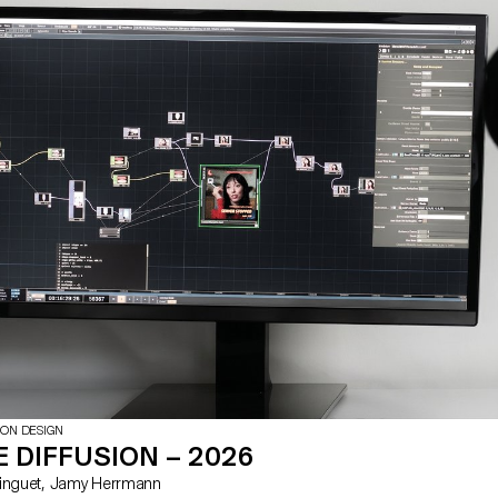
pourraient être les nouveaux lang
typographiques pour les représen
ION DESIGN
 DIFFUSION – 2026
avec Matthieu Minguet, Jamy Herrmann