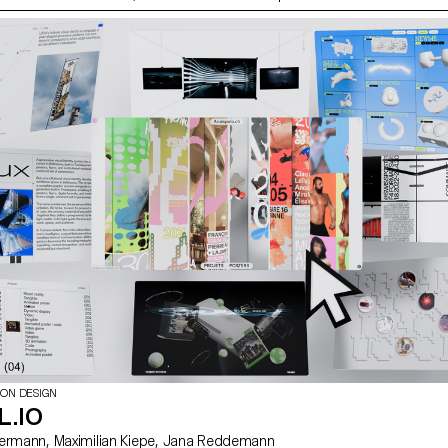
alité d’un bon portrait ainsi que les outils permettant
ION DESIGN
L.IO
avec David Liebermann, Maximilian Kiepe, Jana Reddemann