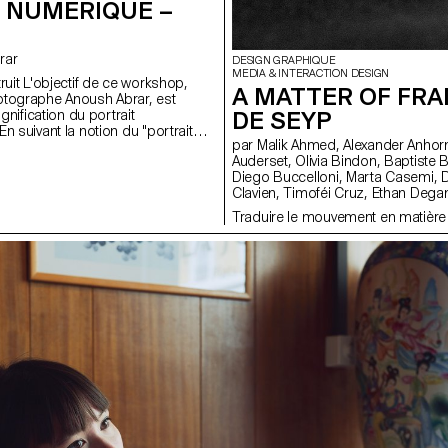
 NUMÉRIQUE –
brar
DESIGN GRAPHIQUE
MEDIA & INTERACTION DESIGN
ruit L'objectif de ce workshop,
A MATTER OF FRA
otographe Anoush Abrar, est
DE SEYP
ignification du portrait
 suivant la notion du "portrait
par Malik Ahmed, Alexander Anhorn, Melissa Appelon, Marc
 étudiants-es-x ont réalisé une
Auderset, Olivia Bindon, Baptiste Boulanger, Suriya Brambilla,
pes de deux. La semaine de
Diego Buccelloni, Marta Casemi, Davia Ciccoli Trannoy, Alizée
format digital est à la fois une
Clavien, Timoféi Cruz, Ethan Degano, Nora Dizeko, Andrea
ériel de prise de vue et au logiciels
Domínguez Formet, Mathias Dugenne, Mathias Gelin, Tanguy
Traduire le mouvement en matière
Genier, Lila Gomez Gaillet, Juliana Granato, Xenia Grange,
Bérangère Gremion, Helena Hell, Rocio Hernandez, Salomé
Huwiler, Rebecca Indermühle, Kevin Jeangros, Nolan Latorre, Jose
Pardo Pariente, Zachary Ramelet, Gabrielle Richard, Théo Rizzo,
Alessia Rollini, Malcolm Semedo Barreto, Anastassia Siebold,
Philippe Strässle Zuniga, Baptiste Sultana, Luna Tavernier, Margaux
Tinguely