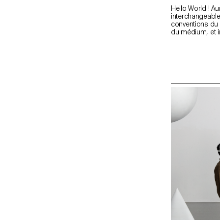
Hello World ! Au
interchangeable
conventions du 
du médium, et i
Et quoi de mie
portfolios des
expressions d'at
mid.ch/