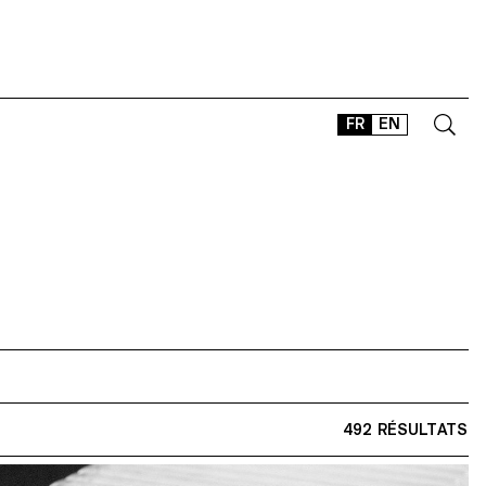
FR
EN
CONTACT
SHOP
TYPEFACES
OFFLINE-ONLINE
Instagram
Facebook
LinkedIn
Vimeo
Tikt
492 RÉSULTATS