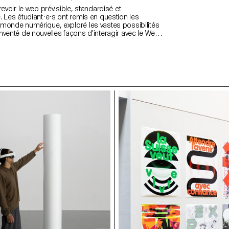
revoir le web prévisible, standardisé et
. Les étudiant·e·s ont remis en question les
monde numérique, exploré les vastes possibilités
nventé de nouvelles façons d'interagir avec le Web.
ux pour donner du sens au design web que les
 étudiant·e·s eux-mêmes, compris comme des
titude et de personnalité. https://websites.ecal-