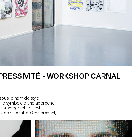
XPRESSIVITÉ - WORKSHOP CARNAL
sous le nom de style
e le symbole d’une approche
la typographie. Il est
 et de rationalité. Omniprésent,
arition, a-t-il toujours la
lle est son influence sur nos
 La Suisse n’a-t-elle pas
lles communiquer et quels