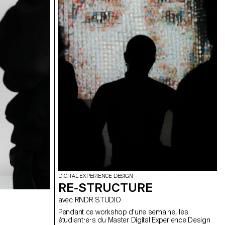
ages graphiques et
ter ?
DIGITAL EXPERIENCE DESIGN
RE-STRUCTURE
avec RNDR STUDIO
Pendant ce workshop d'une semaine, les
étudiant·e·s du Master Digital Experience Design