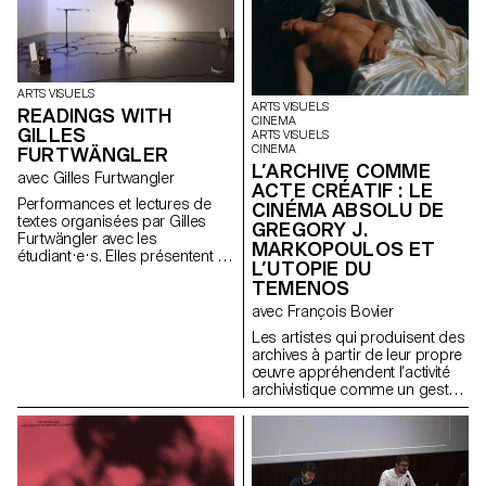
ARTS VISUELS
ARTS VISUELS
READINGS WITH
CINEMA
GILLES
ARTS VISUELS
CINEMA
FURTWÄNGLER
L’ARCHIVE COMME
avec Gilles Furtwangler
ACTE CRÉATIF : LE
Performances et lectures de
CINÉMA ABSOLU DE
textes organisées par Gilles
GREGORY J.
Furtwängler avec les
MARKOPOULOS ET
étudiant·e·s. Elles présentent le
L’UTOPIE DU
fruit d’un semestre de travail
TEMENOS
collaboratif autour de l’écriture
et de la performance.
avec François Bovier
Les artistes qui produisent des
archives à partir de leur propre
œuvre appréhendent l’activité
archivistique comme un geste
créatif : ici, l’archive devient
littéralement une œuvre.
Parallèlement à la « pulsions
d’archives » qui traverse l’art
contemporain depuis les