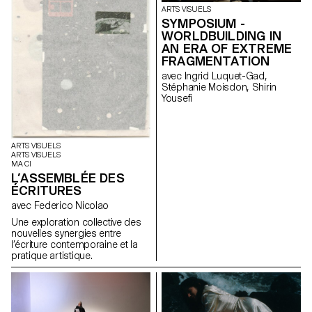
ARTS VISUELS
SYMPOSIUM -
WORLDBUILDING IN
AN ERA OF EXTREME
FRAGMENTATION
avec Ingrid Luquet-Gad,
Stéphanie Moisdon, Shirin
Yousefi
ARTS VISUELS
ARTS VISUELS
MA CI
L’ASSEMBLÉE DES
ÉCRITURES
avec Federico Nicolao
Une exploration collective des
nouvelles synergies entre
l’écriture contemporaine et la
pratique artistique.