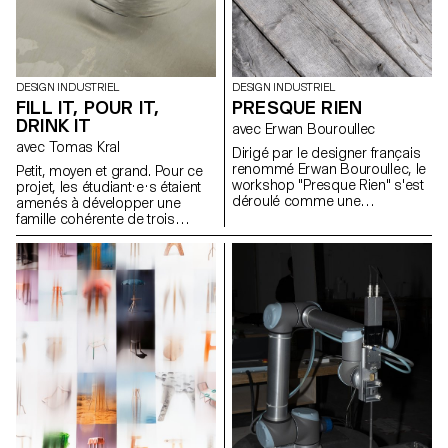
DESIGN INDUSTRIEL
DESIGN INDUSTRIEL
FILL IT, POUR IT,
PRESQUE RIEN
DRINK IT
avec Erwan Bouroullec
avec Tomas Kral
Dirigé par le designer français
renommé Erwan Bouroullec, le
Petit, moyen et grand. Pour ce
workshop "Presque Rien" s'est
projet, les étudiant·e·s étaient
déroulé comme une
amenés à développer une
exploration des possibilités de
famille cohérente de trois
design dans le site de sa ferme
récipients ou simplement trois
bourguignonne récemment
contenants indépendants ayant
rénovée. Le projet prévoyait un
chacun un volume différent
canevas ouvert, encourageant
pour contenir, transporter et
les étudiants en design
verser des liquides. Les objets
industriel de l'ECAL à s'écarter
devaient être inscrits dans un
des méthodes traditionnelles
contexte précis que les
de résolution de problèmes.
étudiant·e·s ont défini au début
du projet.