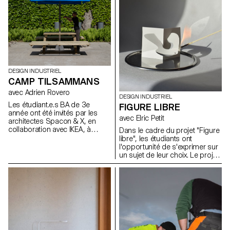
les pièces moulées
comportent des particularités
singulières inhérentes au
processus du moulage. Les
moules (matériaux libres) à
même titre que les objets
moulés en plâtre ont été
montré aux évaluations sous la
DESIGN INDUSTRIEL
forme d'une exposition
CAMP TILSAMMANS
collective.
avec Adrien Rovero
DESIGN INDUSTRIEL
Les étudiant.e.s BA de 3e
FIGURE LIBRE
année ont été invités par les
avec Elric Petit
architectes Spacon & X, en
collaboration avec IKEA, à
Dans le cadre du projet "Figure
concevoir un abri pour un
libre", les étudiants ont
événement à Helsingborg, en
l'opportunité de s'exprimer sur
Suède. Cet abri fait partie du
un sujet de leur choix. Le projet
camp Tillsammans ("Tous
encourage l'intégration de
ensemble"). L'objectif était de
recherches personnelles ou
concevoir une
leur mémoire, ainsi que le choix
microarchitecture qui réponde
d'un domaine correspondant à
aux préoccupations actuelles,
leurs aspirations
favorise les interactions
professionnelles après leurs
sociales et offre une expérience
études, que ce soit dans le
de vie unique.
mobilier, la mobilité, les objets
connectés ou tout autre