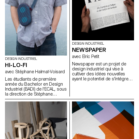
en s’intégrant dans son
usage au-delà de la fonction
environnement.
d’emballage initiale.
DESIGN INDUSTRIEL
NEWSPAPER
avec Elric Petit
DESIGN INDUSTRIEL
Newspaper est un projet de
HI-LO-FI
design industriel qui vise à
avec Stéphane Halmaï-Voisard
cultiver des idées nouvelles
ayant le potentiel de s'intégrer
Les étudiants de première
de manière transparente dans
année du Bachelor en Design
notre société contemporaine et
Industriel (BADI) de l'ECAL, sous
son économie. Sous la
la direction de Stéphane
direction d'Elric Petit, chaque
Halmaï-Voisard, responsable
étudiant a eu la possibilité
du BADI, se sont lancés dans
d'explorer un sujet choisi, en
un projet visant à concevoir
exprimant ses affinités et ses
leurs propres interprétations
intérêts personnels, ce qui a
uniques d'une enceinte
permis d'améliorer l'expérience
Bluetooth. Ce projet a mis les
globale du projet. Dans l'esprit
étudiants au défi de travailler de
de la pluridisciplinarité, les
manière créative dans les
étudiants ont participé à un
contraintes d'un kit existant de