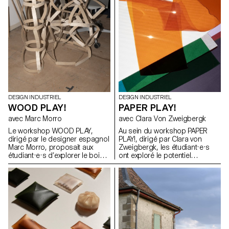
atelier d'écriture avec un
composants techniques, les
journaliste professionnel, qui a
incitant à explorer des
débouché sur 25 articles
approches innovantes en
rédigés par les étudiants sur
termes de forme, de matérialité
leurs projets individuels,
et de fonctionnalité.
rassemblés dans un journal
imprimé.
DESIGN INDUSTRIEL
DESIGN INDUSTRIEL
WOOD PLAY!
PAPER PLAY!
avec Marc Morro
avec Clara Von Zweigbergk
Le workshop WOOD PLAY,
Au sein du workshop PAPER
dirigé par le designer espagnol
PLAY!, dirigé par Clara von
Marc Morro, proposait aux
Zweigbergk, les étudiant·e·s
étudiant·e·s d’explorer le bois
ont exploré le potentiel
en tant que système de
expressif du papier et du
construction ouvert et
carton afin de réinventer des
accessible à tous les publics.
abat-jour destinés à des
L’objectif était de stimuler la
luminaires de plafond, muraux,
créativité et l’expérimentation à
sur pied, de chevet, de table ou
travers la conception de
portables. L’accent a été mis
modules ludiques et
sur l’expérimentation et le jeu —
reconfigurables, exploitant les
en testant les possibilités et les
potentialités et les contraintes
limites du papier, de la lumière,