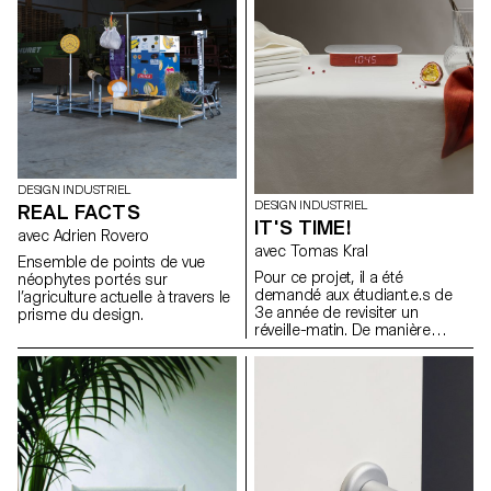
seconde à la vie entière), nous
perspective que les
mesurons le familier (longueur,
étudiant·e·s de 2e année en
poids, volume) et l'inhabituel
Bachelor Design Industriel,
(son, rayonnement, tension),
sous la direction de Stéphane
nous avons des systèmes de
Halmaï-Voisard, responsable
mesure pour la vie quotidienne
du programme, et du designer
et pour les experts. Pour cet
Elric Petit, présentent une série
atelier, les étudiants du
d’accessoires qui
Bachelor Design Industriel ont
composeront la Méhari
développé des appareils de
électrique de demain.
mesure alternatifs.
DESIGN INDUSTRIEL
DESIGN INDUSTRIEL
REAL FACTS
IT'S TIME!
avec Adrien Rovero
avec Tomas Kral
Ensemble de points de vue
Pour ce projet, il a été
néophytes portés sur
demandé aux étudiant.e.s de
l’agriculture actuelle à travers le
3e année de revisiter un
prisme du design.
réveille-matin. De manière
créative, mais avec simplicité,
justesse et bon sens, ces
réveils affichent l’heure et
émettent un son ou une
vibration à un moment
prédéterminé. Installés à côté
du lit, accrochés au mur, posés
sur la table de chevet d’un
enfant ou transportés dans une