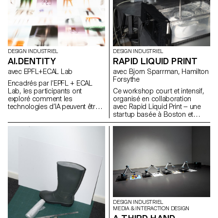
DESIGN INDUSTRIEL
DESIGN INDUSTRIEL
AI.DENTITY
RAPID LIQUID PRINT
avec EPFL+ECAL Lab
avec Bjorn Sparrman, Hamilton
Forsythe
Encadrés par l’EPFL + ECAL
Lab, les participants ont
Ce workshop court et intensif,
exploré comment les
organisé en collaboration
technologies d’IA peuvent être
avec Rapid Liquid Print — une
intégrées au design de
startup basée à Boston et
produits pour améliorer la
issue du Self-Assembly Lab du
fonctionnalité et enrichir
MIT — a permis d’explorer les
l’expérience utilisateur. Au cours
fondements de l’Embedded 3D
de cette semaine d’atelier, les
Printing, en questionnant de
étudiants du BA ont étudié les
manière à la fois technique et
fondements théoriques de l’IA
poétique ce qu’est une courbe,
tout en expérimentant des
une surface ou un volume
applications pratiques à travers
épaissi lorsqu’il passe du
divers cas d’usage.
monde numérique à la réalité
physique.
DESIGN INDUSTRIEL
MEDIA & INTERACTION DESIGN