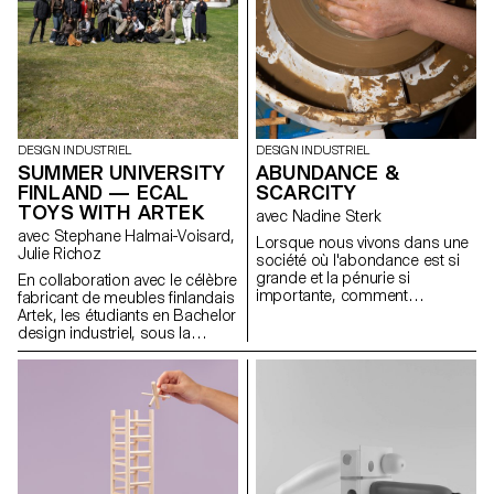
DESIGN INDUSTRIEL
DESIGN INDUSTRIEL
SUMMER UNIVERSITY
ABUNDANCE &
FINLAND — ECAL
SCARCITY
TOYS WITH ARTEK
avec Nadine Sterk
avec Stephane Halmai-Voisard,
Lorsque nous vivons dans une
Julie Richoz
société où l'abondance est si
grande et la pénurie si
En collaboration avec le célèbre
importante, comment
fabricant de meubles finlandais
discerner les ressources qui
Artek, les étudiants en Bachelor
nous entourent ? Comment
design industriel, sous la
pouvons-nous nous tourner
direction de la designer Julie
vers notre environnement pour
Richoz, présentent une
apprendre d'où viennent les
collection d'objets ludiques
choses, ou comment nous
pour enfants fabriqués à partir
pouvons les appliquer dans
de pièces de qualité inférieure,
notre propre vie ? Plus
rejetés ou semi-finis. Fidèles à
important encore, comment
l'esprit d'Artek et de ses
pouvons-nous vivre plus
fondateurs, les produits
harmonieusement avec la
favorisent une fabrication