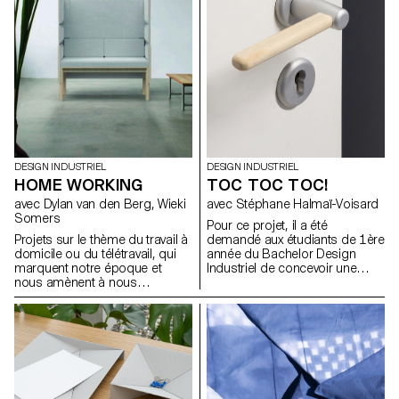
valise lors d’un voyage, ces
objets un peu oubliés du
quotidien ont été explorés et
mis à jour par les étudiant.e.s,
qui ont considéré les diverses
possibilités de scénarios et de
rituels.
DESIGN INDUSTRIEL
DESIGN INDUSTRIEL
HOME WORKING
TOC TOC TOC!
avec Dylan van den Berg, Wieki
avec Stéphane Halmaï-Voisard
Somers
Pour ce projet, il a été
Projets sur le thème du travail à
demandé aux étudiants de 1ère
domicile ou du télétravail, qui
année du Bachelor Design
marquent notre époque et
Industriel de concevoir une
nous amènent à nous
poignée ou un bouton de
interroger à la fois sur ce qu'est
porte. Ils ont dû se concentrer
le travail, et sur la manière et le
principalement sur la pièce sur
lieu où nous travaillons. La
laquelle la main se pose pour
récente expérience de travail à
fermer, ouvrir, tirer à soi ou
distance nous a donné de
pousser une porte. La
nombreuses idées nouvelles.
typologie de leur poignée était
Cette expérience pourrait
libre, pour autant qu’elle soit
déboucher sur de nouvelles
compatible avec un