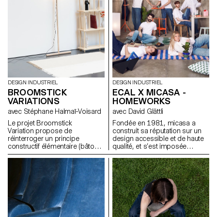
enjeux, les formes et les
usages liés au thème abordé.
DESIGN INDUSTRIEL
DESIGN INDUSTRIEL
BROOMSTICK
ECAL X MICASA -
VARIATIONS
HOMEWORKS
avec Stéphane Halmaï-Voisard
avec David Glättli
Le projet Broomstick
Fondée en 1981, micasa a
Variation propose de
construit sa réputation sur un
réinterroger un principe
design accessible et de haute
constructif élémentaire (bâtons,
qualité, et s’est imposée
assemblages visibles, structure
comme leader en Suisse.
modulable) et d’explorer son
Fidèle à une approche du
potentiel pour générer de
design démocratique, pensée
nouveaux objets et mobiliers
pour s’intégrer naturellement au
adaptés à des usages
quotidien, l’entreprise s’est
contemporains. L’objectif est
associée à l'ECAL pour
de comprendre comment cette
développer HOMEWORKS, une
logique de conception, pensée
collection limitée invitant une
comme accessible et
nouvelle génération à repenser