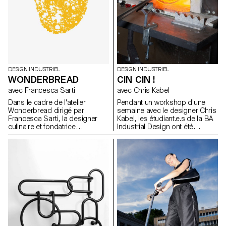
d’étude appliqués pour
explorer et définir un ensemble
de méthodes de travail
exemplaires, capables
d'informer et d'inspirer les
futurs utilisateurs.
DESIGN INDUSTRIEL
DESIGN INDUSTRIEL
WONDERBREAD
CIN CIN !
avec Francesca Sarti
avec Chris Kabel
Dans le cadre de l'atelier
Pendant un workshop d'une
Wonderbread dirigé par
semaine avec le designer Chris
Francesca Sarti, la designer
Kabel, les étudiant.e.s de la BA
culinaire et fondatrice
Industrial Design ont été
d'Arabeschi di Latte, les
invité.e.s à concevoir un verre
étudiants BA design industriel
pour une boisson de leur choix,
ont exploré l'histoire, les
qu'il s'agisse d'un cocktail,
traditions, les rituels et les
d'une bière fraîche, d'un
recettes liés au pain, afin
Negroni traditionnel ou
d'imaginer de nouveaux pains
simplement d'un verre à eau
uniques.
pour étancher leur soif. Les
designs finaux reflètent les
caractéristiques de la boisson
ou soulignent la façon dont la
boisson est préparée, servie et
bue. Tous les verres ont été