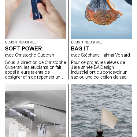
à travers la contrainte du
matériau.
DESIGN INDUSTRIEL
DESIGN INDUSTRIEL
SOFT POWER
BAG IT
avec Christophe Guberan
avec Stéphane Halmaï-Voisard
Sous la direction de Christophe
Pour ce projet, les élèves de
Guberan, les étudiants on fait
1ère année BA Design
appel à leurs talents de
industriel ont du concevoir un
designer afin de repenser un
sac ou une collection de sac.
objet du quotidient qui
consomme d’avantage
d’énergie qu’il ne devrait.Grace
à leurs sens de l’observation ils
ont choisis une typologie
d’objet contemporain
énergivore et on réduit sa
dépendance en énergie lors de
son utilisation.