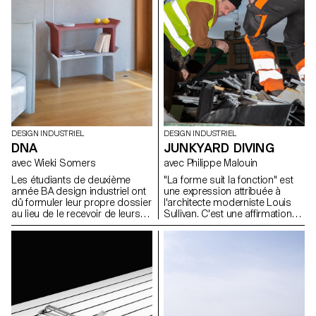
domaine.
DESIGN INDUSTRIEL
DESIGN INDUSTRIEL
DNA
JUNKYARD DIVING
avec Wieki Somers
avec Philippe Malouin
Les étudiants de deuxième
"La forme suit la fonction" est
année BA design industriel ont
une expression attribuée à
dû formuler leur propre dossier
l'architecte moderniste Louis
au lieu de le recevoir de leurs
Sullivan. C'est une affirmation
professeurs. Pour l'introduction
qui est tout à fait pertinente
de ce projet, ils ont commencé
pour le design industriel.
par se représenter eux-mêmes
D'autre part, la forme peut
en tant que designers: Quel est
parfois aussi déterminer la
leur ADN en tant que designer ?
fonction dans un processus
Ils ont présenté un dossier clair
d'exploration inverse. Au cours
lié à leurs propres fascinations
de la semaine de workshop
et à des sujets pertinents dans
avec Philippe Malouin, les
le domaine du design et à
étudiants ont été encouragés à