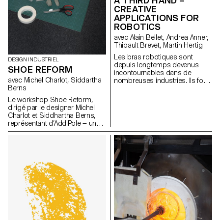
A THIRD HAND –
CREATIVE
APPLICATIONS FOR
ROBOTICS
avec Alain Bellet, Andrea Anner,
Thibault Brevet, Martin Hertig
Les bras robotiques sont
DESIGN INDUSTRIEL
depuis longtemps devenus
SHOE REFORM
incontournables dans de
avec Michel Charlot, Siddartha
nombreuses industries. Ils font
Berns
depuis peu également leur
entrée rapide au sein de
Le workshop Shoe Reform,
studios d'art et de design.
dirigé par le designer Michel
Cependant, l’accès aux flux et
Charlot et Siddhartha Berns,
méthodes de travail exigés par
représentant d’AddiPole — un
ces machines reste difficile et
hub dédié au reverse
cela notamment en raison d'un
engineering et à la fabrication
manque évident de ressources
additive — a rassemblé les
de référence adaptées à cette
étudiant·e·s autour d’une
communauté. Il en va de même
exploration innovante des
au sein des écoles d’art et de
technologies de numérisation
design qui investissent de plus
3D, en collaboration avec le
en plus souvent dans ce type
Technopôle Sainte-Croix.
d’équipement sans pour autant
avoir les ressources pour les
exploiter. Ce projet de
recherche se base sur des cas