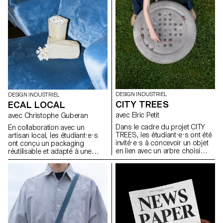
économique, peut être
la manière dont les espaces de
actualisée face aux enjeux de
vie se façonnent et la façon
durabilité, de fonctionnalité et
dont le design peut devenir une
d’esthétique.
présence active et porteuse de
sens dans les usages de tous
les jours.
DESIGN INDUSTRIEL
DESIGN INDUSTRIEL
CITY TREES
ECAL LOCAL
avec Elric Petit
avec Christophe Guberan
Dans le cadre du projet CITY
En collaboration avec un
TREES, les étudiant·e·s ont été
artisan local, les étudiant·e·s
invité·e·s à concevoir un objet
ont conçu un packaging
en lien avec un arbre choisi
réutilisable et adapté à une
dans l’espace urbain
production en série. Le projet
Lausannois. En s’appuyant sur
visait à valoriser un produit
une approche inspirée de la
alimentaire du quotidien tout en
dendrologie, ils ont observé un
répondant aux enjeux actuels
arbre existant et imaginé une
liés au transport, à la durabilité
intervention discrète,
et à la seconde vie des
respectueuse et réversible. Le
emballages. L’intervention
projet devait mettre en valeur
devait être simple, fonctionnelle
les particularités du végétal tout
et écologique, et proposer un