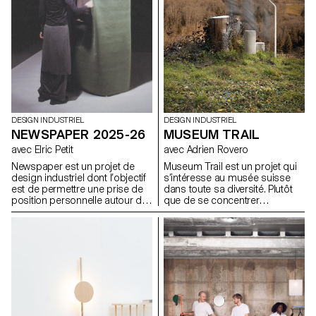
DESIGN INDUSTRIEL
DESIGN INDUSTRIEL
MUSEUM TRAIL
NEWSPAPER 2025-26
avec Adrien Rovero
avec Elric Petit
Museum Trail est un projet qui
Newspaper est un projet de
s’intéresse au musée suisse
design industriel dont l’objectif
dans toute sa diversité. Plutôt
est de permettre une prise de
que de se concentrer
position personnelle autour du
uniquement sur les grandes
sujet de son choix. Le projet
institutions largement
s’appuie sur un article issu de
fréquentées, le projet explore
la presse ou d’un magazine
ce que signifie aujourd’hui «
spécialisé, utilisé comme point
musée » dans un pays qui
de départ conceptuel et
compte plus de mille structures
critique. À travers l’analyse,
muséales, soit l’une des plus
l’interprétation et la traduction
fortes densités au monde.
de ce contenu écrit, le projet
invite à développer une réflexion
de design, en questionnant les