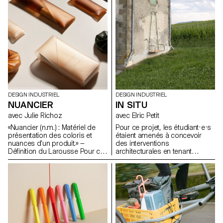
du matériau, tout en évitant une
de la couleur et de la forme
approche formelle trop
pour développer de nouvelles
enfantine.
expressions lumineuses.
DESIGN INDUSTRIEL
DESIGN INDUSTRIEL
NUANCIER
IN SITU
avec Julie Richoz
avec Elric Petit
«Nuancier (n.m.) : Matériel de
Pour ce projet, les étudiant·e·s
présentation des coloris et
étaient amenés à concevoir
nuances d’un produit.» —
des interventions
Définition du Larousse Pour ce
architecturales en tenant
projet, les étudiant·e·s ont
compte des caractéristiques
conçu et développé leurs
d'un lieu choisi avec précision.
propres teintes, surfaces,
Ils devaient sélectionner un
assemblages et matières,
bâtiment inspirant pour y
qu'ils ont nuancés en plusieurs
intégrer leur objet ou
échantillons et assemblés
intervention, en pensant à en
ensuite pour créer leur propre
améliorer la fonctionnalité ou à
nuancier.
le protéger de l'usure. Dans le
cadre de cet exercice, les