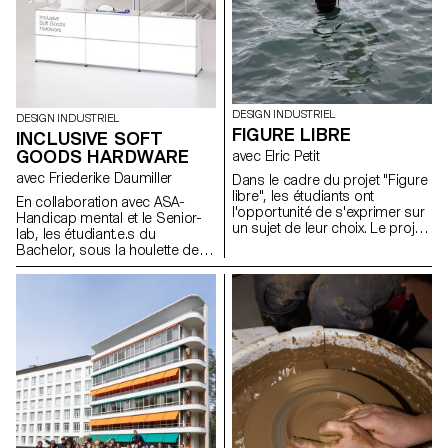
DESIGN INDUSTRIEL
DESIGN INDUSTRIEL
FIGURE LIBRE
INCLUSIVE SOFT
GOODS HARDWARE
avec Elric Petit
avec Friederike Daumiller
Dans le cadre du projet "Figure
libre", les étudiants ont
En collaboration avec ASA-
l'opportunité de s'exprimer sur
Handicap mental et le Senior-
un sujet de leur choix. Le projet
lab, les étudiant.e.s du
encourage l'intégration de
Bachelor, sous la houlette de la
recherches personnelles ou
designer Friederike Daumiller,
leur mémoire, ainsi que le choix
présentent une collection de
d'un domaine correspondant à
pièces de fermeture et de
leurs aspirations
systèmes de fixation pour
professionnelles après leurs
vêtements, sacs et accessoires
études, que ce soit dans le
à porter qui facilitent leur
mobilier, la mobilité, les objets
utilisation, contribuant ainsi à
connectés ou tout autre
les rendre plus universels et
domaine.
inclusifs.