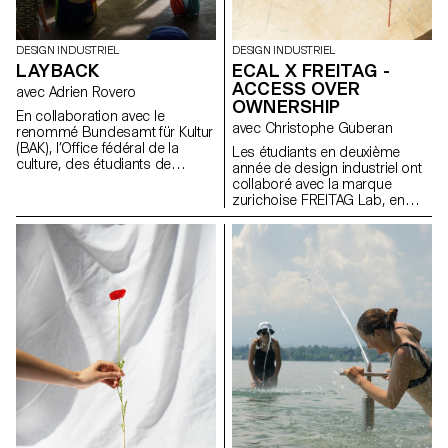
DESIGN INDUSTRIEL
DESIGN INDUSTRIEL
LAYBACK
ECAL X FREITAG -
ACCESS OVER
avec Adrien Rovero
OWNERSHIP
En collaboration avec le
avec Christophe Guberan
renommé Bundesamt für Kultur
(BAK), l’Office fédéral de la
Les étudiants en deuxième
culture, des étudiants de
année de design industriel ont
troisième année du Bachelor
collaboré avec la marque
en design industriel, sous la
zurichoise FREITAG Lab, en
direction d’Adrien Rovero, ont
tirant parti de leur expertise en
conçu l’espace de médiation
sensibilisation
de l’exposition des Swiss
environnementale, en
Design Awards à Bâle, qui se
surcyclage de matériaux et en
tiendra pendant la foire Art
économie circulaire. En
Basel en juin 2024.
s'appuyant sur le manifeste de
FREITAG, ils ont développé de
nouveaux produits partagés
axés sur le principe de «
access over ownership ».