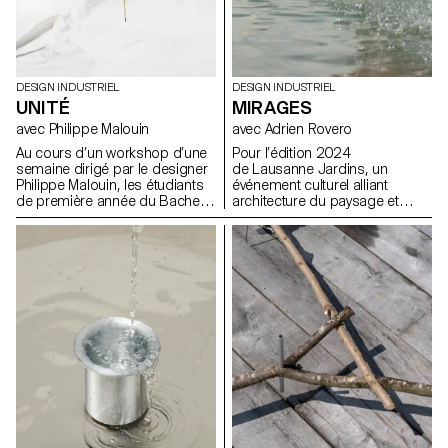
DESIGN INDUSTRIEL
DESIGN INDUSTRIEL
UNITÉ
MIRAGES
avec Philippe Malouin
avec Adrien Rovero
Au cours d’un workshop d’une
Pour l’édition 2024
semaine dirigé par le designer
de Lausanne Jardins, un
Philippe Malouin, les étudiants
événement culturel alliant
de première année du Bachelor
architecture du paysage et
en Design Industriel ont conçu
réflexion sur la ville, les
et réalisé des soliflores, chacun
étudiant.e.s BA de 2e année ont
destiné à accueillir une fleur
été invité.e.s à concevoir une
unique de leur choix.
installation éphémère. Le
temps d’un été, la
manifestation propose une
série d’installations éphémères
disséminées sur le territoire
lausannois, dont certaines
préfigurent les transformations
urbanistiques et paysagères de
la ville.