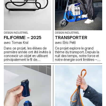
soufflés dans la cour de l'ECAL
avec le soutien des artisan.e.s
du fabricant de verre suisse
Niesenglass.
DESIGN INDUSTRIEL
DESIGN INDUSTRIEL
FILIFORME – 2025
TRANSPORTER
avec Tomas Kral
avec Elric Petit
Dans ce projet, les élèves de
Ce projet explore le grand
première année ont été invités à
thème du transport. Depuis la
concevoir un objet en utilisant
nuit des temps, notre force et
principalement le fil de
notre énergie sont limitées —
fercomme matériau de
c’est pourquoi nous avons
création. L’objectif était
toujours fait preuve d’inventivité
d’explorer les possibilités
pour déplacer les choses qui
expressives et structurelles de
nous entourent. Les élèves de
cette matière linéaire et
première année devaient
malléable, en développant une
concevoir un objet capable de
approche personnelle et
déplacer ou de transporter
innovante. Plier, tordre, tresser
intelligemment et
ou souder le fil devenait un
confortablement les éléments
moyen d’expérimenter la forme,
de leur choix.
l’équilibre et la légèreté, tout en
repensant la fonction de l’objet