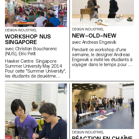
mouvement dans les airs.
DESIGN INDUSTRIEL
DESIGN INDUSTRIEL
NEW–OLD–NEW
WORKSHOP NUS
SINGAPORE
avec Andreas Engesvik
avec Christian Boucharenc
Pendant ce workshop d'une
(NUS), Elric Petit
semaine, le designer Andreas
Engesvik a invité les étudiants à
Hawker Centre Singapore
voyager dans le temps pour y
Summer University May 2014
choisir un objet ancien qui les
Pour cette "Summer University",
intéressait. Le but était de
les étudiants de deuxième
réinterpréter son concept
année Bachelor en design
original en lui attribuant une
industriel ont collaboré avec les
nouvelle expression, mais en
étudiants de la National
restant dans la même
University of Singapore lors du
catégorie.
workshop "Hawker Centres".
Les "Hawker Centres" sont
des restaurants traditionnels où
se réunissent les
Singapouriens de tout horizon.
Plus que des restaurants, ces
lieux sont de véritables points
DESIGN INDUSTRIEL
de rencontre entre les cultures
RÉACTION EN CHAÎNE