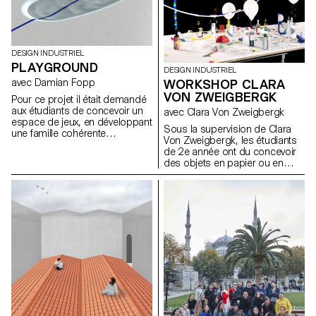
du plus petit au plus grand.
Nous mesurons le temps (de la
seconde à la vie entière), nous
mesurons le familier (longueur,
poids, volume) et l'inhabituel
DESIGN INDUSTRIEL
(son, rayonnement, tension),
PLAYGROUND
nous avons des systèmes de
DESIGN INDUSTRIEL
mesure pour la vie quotidienne
avec Damian Fopp
WORKSHOP CLARA
et pour les experts. Pour cet
VON ZWEIGBERGK
Pour ce projet il était demandé
atelier, les étudiants du
aux étudiants de concevoir un
avec Clara Von Zweigbergk
Bachelor Design Industriel ont
espace de jeux, en développant
développé des appareils de
Sous la supervision de Clara
une famille cohérente
mesure alternatifs.
Von Zweigbergk, les étudiants
d’éléments ou de structures de
de 2e année ont du concevoir
jeux pour un site précis existant
des objets en papier ou en
dans la région Lausannoise.
carton autour du thème des
Les étudiants ont donc dû
célébrations : anniversaires,
rechercher, identifier,
fêtes, et tout autre type de
sélectionner, analyser et
festivités.
documenter un site afin qu’il
s’intègre harmonieusement au
tissu urbain local.