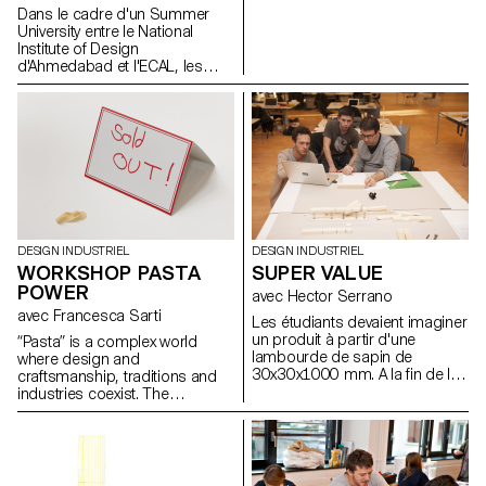
lot of snow items pop up in
Dans le cadre d'un Summer
stores. Would it be possible to
University entre le National
invent new ones, to
Institute of Design
redesign some or just to play
d'Ahmedabad et l'ECAL, les
with this winter aesthetics? This
étudiants ont été amenés à
is what we will try to find out
travailler autour d'un matériau
during this week workshop.
local : le bambou.
DESIGN INDUSTRIEL
DESIGN INDUSTRIEL
WORKSHOP PASTA
SUPER VALUE
POWER
avec Hector Serrano
avec Francesca Sarti
Les étudiants devaient imaginer
un produit à partir d'une
“Pasta” is a complex world
lambourde de sapin de
where design and
30x30x1000 mm. A la fin de la
craftsmanship, traditions and
semaine, une vente a été
industries coexist. The
organisée et l'étudiant qui
workshop will be an occasion
faisait le plus de profit avec son
to explores these different
bout de bois remportait un prix
aspects, creating hand-made
décerné par Hector Serrano.
pasta, efficient molds and a
convivial space where guests