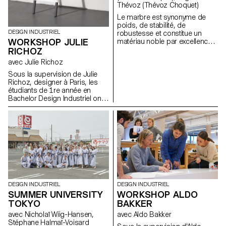
Thévoz (Thévoz Choquet)
Le marbre est synonyme de
poids, de stabilité, de
DESIGN INDUSTRIEL
robustesse et constitue un
WORKSHOP JULIE
matériau noble par excellence.
A la lumière de cela, quels
RICHOZ
types d'objets sont capables
avec Julie Richoz
de tirer pleinement parti de ces
propriétés? Comment les
Sous la supervision de Julie
sensations d'équilibre ou de
Richoz, designer à Paris, les
poids peuvent-elles être
étudiants de 1re année en
pleinement exprimées, tout en
Bachelor Design Industriel ont
respectant les qualités innées
eu à dessiner des echelles,
et les limites de cette
dans le cadre d'une semaine
substance? C'est ces
d'atelier.
questions que les étudiants en
Bachelor Design industriel de
l'ECAL ont abordé lors d’un
workshop dirigé par les
designers suisses Joséphine
Choquet et Virgile Thévoz. Cette
collection a été développée
DESIGN INDUSTRIEL
DESIGN INDUSTRIEL
conjointement par Bloc studios
SUMMER UNIVERSITY
WORKSHOP ALDO
et l'ECAL au cours des
TOKYO
BAKKER
dernières années. Elle
comprend une sélection
avec Nicholaï Wiig-Hansen,
avec Aldo Bakker
d’objets axés sur l’équilibre
Stéphane Halmaï-Voisard