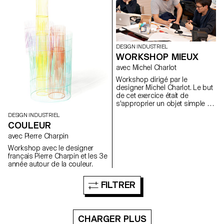
will enjoy the “social power of
pasta”. To highlight the
important play between simple
ingredients and their creative
interpretation, students,
working in groups, will be
DESIGN INDUSTRIEL
asked to invent their own
WORKSHOP MIEUX
handmade pasta and share the
avec Michel Charlot
story, the idea behind it. Then
students will work on a mold to
Workshop dirigé par le
make the production of their
designer Michel Charlot. Le but
pasta more efficient and in the
de cet exercice était de
end they will pull together to
s'approprier un objet simple du
create a concept for a pasta
quotidien et de lui apporter une
DESIGN INDUSTRIEL
restaurant.
amélioration significative ;
COULEUR
qu'elle soit formelle,
fonctionnelle ou sensible par
avec Pierre Charpin
exemple.
Workshop avec le designer
français Pierre Charpin et les 3e
année autour de la couleur.
FILTRER
CHARGER PLUS