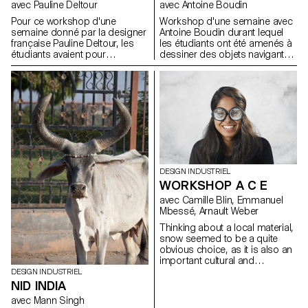
avec Pauline Deltour
avec Antoine Boudin
Pour ce workshop d'une
Workshop d'une semaine avec
semaine donné par la designer
Antoine Boudin durant lequel
française Pauline Deltour, les
les étudiants ont été amenés à
étudiants avaient pour
dessiner des objets navigants
consigne d'utiliser la ligne
avec une propulsion à voile.
comme point de départ pour
Les résultats sont des objets
mettre en forme et en volume
hybrides entre le jouet et la
des objets réalisés uniquement
sculpture avec un caractère
avec du fil métallique.
esthétique fort et une
construction intelligente. Les
vaisseaux présentés sont
innovants, que ce soit par leur
concept, leur forme, les
matériaux utilisés, leurs
DESIGN INDUSTRIEL
couleurs, et par le procédé de
WORKSHOP A C E
mise en oeuvre.
avec Camille Blin, Emmanuel
Mbessé, Arnault Weber
Thinking about a local material,
snow seemed to be a quite
obvious choice, as it is also an
important cultural and
economical aspect for
DESIGN INDUSTRIEL
Switzerland. When the snow
NID INDIA
season approaches a whole
avec Mann Singh
aesthetics covers our streets, a