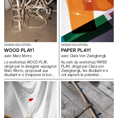
DESIGN INDUSTRIEL
DESIGN INDUSTRIEL
WOOD PLAY!
PAPER PLAY!
avec Marc Morro
avec Clara Von Zweigbergk
Le workshop WOOD PLAY,
Au sein du workshop PAPER
dirigé par le designer espagnol
PLAY!, dirigé par Clara von
Marc Morro, proposait aux
Zweigbergk, les étudiant·e·s
étudiant·e·s d’explorer le bois
ont exploré le potentiel
en tant que système de
expressif du papier et du
construction ouvert et
carton afin de réinventer des
accessible à tous les publics.
abat-jour destinés à des
L’objectif était de stimuler la
luminaires de plafond, muraux,
créativité et l’expérimentation à
sur pied, de chevet, de table ou
travers la conception de
portables. L’accent a été mis
modules ludiques et
sur l’expérimentation et le jeu —
reconfigurables, exploitant les
en testant les possibilités et les
potentialités et les contraintes
limites du papier, de la lumière,
du matériau, tout en évitant une
de la couleur et de la forme