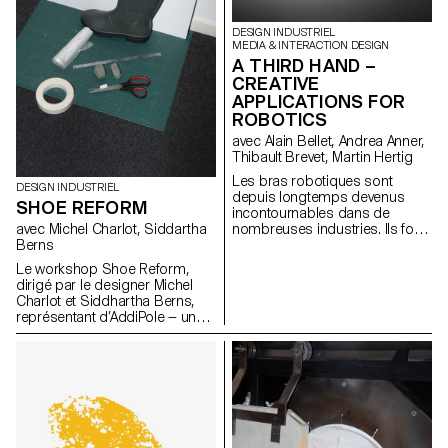
physique.
DESIGN INDUSTRIEL
MEDIA & INTERACTION DESIGN
A THIRD HAND –
CREATIVE
APPLICATIONS FOR
ROBOTICS
avec Alain Bellet, Andrea Anner,
Thibault Brevet, Martin Hertig
Les bras robotiques sont
DESIGN INDUSTRIEL
depuis longtemps devenus
SHOE REFORM
incontournables dans de
avec Michel Charlot, Siddartha
nombreuses industries. Ils font
Berns
depuis peu également leur
entrée rapide au sein de
Le workshop Shoe Reform,
studios d'art et de design.
dirigé par le designer Michel
Cependant, l’accès aux flux et
Charlot et Siddhartha Berns,
méthodes de travail exigés par
représentant d’AddiPole — un
ces machines reste difficile et
hub dédié au reverse
cela notamment en raison d'un
engineering et à la fabrication
manque évident de ressources
additive — a rassemblé les
de référence adaptées à cette
étudiant·e·s autour d’une
communauté. Il en va de même
exploration innovante des
au sein des écoles d’art et de
technologies de numérisation
design qui investissent de plus
3D, en collaboration avec le
en plus souvent dans ce type
Technopôle Sainte-Croix.