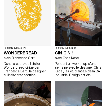
d’équipement sans pour autant
avoir les ressources pour les
exploiter. Ce projet de
recherche se base sur des cas
d’étude appliqués pour
explorer et définir un ensemble
de méthodes de travail
exemplaires, capables
d'informer et d'inspirer les
futurs utilisateurs.
DESIGN INDUSTRIEL
DESIGN INDUSTRIEL
WONDERBREAD
CIN CIN !
avec Francesca Sarti
avec Chris Kabel
Dans le cadre de l'atelier
Pendant un workshop d'une
Wonderbread dirigé par
semaine avec le designer Chris
Francesca Sarti, la designer
Kabel, les étudiant.e.s de la BA
culinaire et fondatrice
Industrial Design ont été
d'Arabeschi di Latte, les
invité.e.s à concevoir un verre
étudiants BA design industriel
pour une boisson de leur choix,
ont exploré l'histoire, les
qu'il s'agisse d'un cocktail,
traditions, les rituels et les
d'une bière fraîche, d'un
recettes liés au pain, afin
Negroni traditionnel ou
d'imaginer de nouveaux pains
simplement d'un verre à eau
uniques.
pour étancher leur soif. Les
designs finaux reflètent les