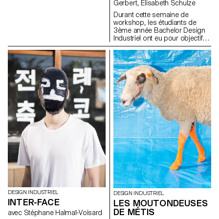
Gerbert, Elisabeth Schulze
de ses concurrents.
Durant cette semaine de
workshop, les étudiants de
3ème année Bachelor Design
Industriel ont eu pour objectif
de créer des natures mortes
par le biais de logiciel de
modélisation 3D et de rendu
photo-réaliste. Chaque nature
morte comporte au moins une
fleur et un vase. Les étudiants
ont réinterprétés cette
contrainte, tout en étant libre
d’explorer les possibilités de
formes, de matières, de
compositions et de lumière.
DESIGN INDUSTRIEL
DESIGN INDUSTRIEL
INTER-FACE
LES MOUTONDEUSES
DE MÉTIS
avec Stéphane Halmaï-Voisard