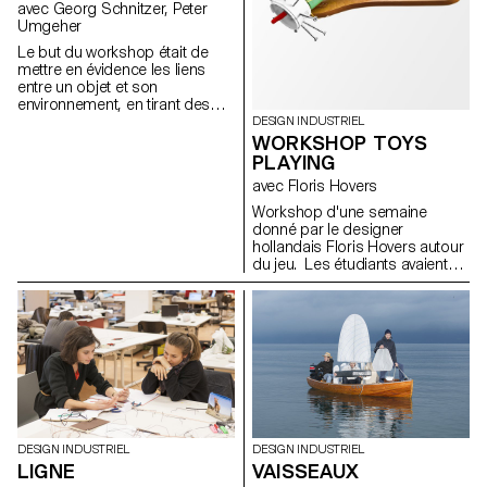
avec Georg Schnitzer, Peter
Umgeher
Le but du workshop était de
mettre en évidence les liens
entre un objet et son
environnement, en tirant des
parallèles et en soulignant les
DESIGN INDUSTRIEL
différences. Cette recherche se
WORKSHOP TOYS
devait d'être inspirante, pratique
PLAYING
et analogue.
avec Floris Hovers
Workshop d'une semaine
donné par le designer
hollandais Floris Hovers autour
du jeu. Les étudiants avaient
pour point de départ le jouet
favoris de leur enfance. Après
les avoir analysés et observés,
ils ont imaginé toutes sortes de
jeux et jouets avec pour seule
consigne, Have fun!
DESIGN INDUSTRIEL
DESIGN INDUSTRIEL
LIGNE
VAISSEAUX