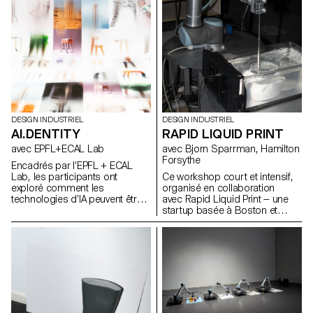
DESIGN INDUSTRIEL
DESIGN INDUSTRIEL
AI.DENTITY
RAPID LIQUID PRINT
avec EPFL+ECAL Lab
avec Bjorn Sparrman, Hamilton
Forsythe
Encadrés par l’EPFL + ECAL
Lab, les participants ont
Ce workshop court et intensif,
exploré comment les
organisé en collaboration
technologies d’IA peuvent être
avec Rapid Liquid Print — une
intégrées au design de
startup basée à Boston et
produits pour améliorer la
issue du Self-Assembly Lab du
fonctionnalité et enrichir
MIT — a permis d’explorer les
l’expérience utilisateur. Au cours
fondements de l’Embedded 3D
de cette semaine d’atelier, les
Printing, en questionnant de
étudiants du BA ont étudié les
manière à la fois technique et
fondements théoriques de l’IA
poétique ce qu’est une courbe,
tout en expérimentant des
une surface ou un volume
applications pratiques à travers
épaissi lorsqu’il passe du
divers cas d’usage.
monde numérique à la réalité