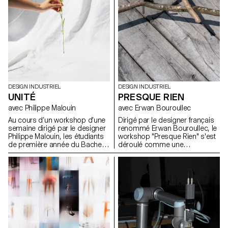
approche formelle trop
pour développer de nouvelles
enfantine.
expressions lumineuses.
DESIGN INDUSTRIEL
DESIGN INDUSTRIEL
UNITÉ
PRESQUE RIEN
avec Philippe Malouin
avec Erwan Bouroullec
Au cours d’un workshop d’une
Dirigé par le designer français
semaine dirigé par le designer
renommé Erwan Bouroullec, le
Philippe Malouin, les étudiants
workshop "Presque Rien" s'est
de première année du Bachelor
déroulé comme une
en Design Industriel ont conçu
exploration des possibilités de
et réalisé des soliflores, chacun
design dans le site de sa ferme
destiné à accueillir une fleur
bourguignonne récemment
unique de leur choix.
rénovée. Le projet prévoyait un
canevas ouvert, encourageant
les étudiants en design
industriel de l'ECAL à s'écarter
des méthodes traditionnelles
de résolution de problèmes.