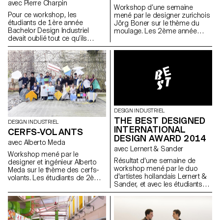
avec Pierre Charpin
Marceau Avogadro. Photos
Workshop d’une semaine
ECAL/Marceau Avogadro
Pour ce workshop, les
mené par le designer zurichois
étudiants de 1ère année
Jörg Boner sur le thème du
Bachelor Design Industriel
moulage. Les 2ème année
devait oublié tout ce qu’ils
bachelor design industriel ont
connaissaient sur les chaises
étudié et expérimenté cette
et assises traditionnelles et ont
technique en utilisant l’étain,
eu pour but d’expérimenter des
qu’ils ont pu couler eux mêmes
nouvelles façons de s’asseoir.
dans les ateliers de l’école.
Le résultat est une diversité de
L’intérêt des résultats réside
construction conçu pour
dans l’objet en étain, ainsi que
soutenir notre corps de
dans son moule.
différentes manières. Photo
ECAL/Axel Crettenand
DESIGN INDUSTRIEL
THE BEST DESIGNED
DESIGN INDUSTRIEL
INTERNATIONAL
CERFS-VOLANTS
DESIGN AWARD 2014
avec Alberto Meda
avec Lernert & Sander
Workshop mené par le
Résultat d'une semaine de
designer et ingénieur Alberto
workshop mené par le duo
Meda sur le thème des cerfs-
d'artistes hollandais Lernert &
volants. Les étudiants de 2ème
Sander, et avec les étudiants
année de Bachelor Design
de 1ère année en Bachelor
Industriel ont travaillé non
Design Industriel et Design
seulement sur la forme et la
Graphique.
couleur, mais aussi sur les
questions physiques du