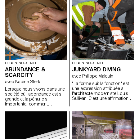
caractéristiques de la boisson
ou soulignent la façon dont la
boisson est préparée, servie et
bue. Tous les verres ont été
soufflés dans la cour de l'ECAL
avec le soutien des artisan.e.s
du fabricant de verre suisse
Niesenglass.
DESIGN INDUSTRIEL
DESIGN INDUSTRIEL
ABUNDANCE &
JUNKYARD DIVING
SCARCITY
avec Philippe Malouin
avec Nadine Sterk
"La forme suit la fonction" est
une expression attribuée à
Lorsque nous vivons dans une
l'architecte moderniste Louis
société où l'abondance est si
Sullivan. C'est une affirmation
grande et la pénurie si
qui est tout à fait pertinente
importante, comment
pour le design industriel.
discerner les ressources qui
D'autre part, la forme peut
nous entourent ? Comment
parfois aussi déterminer la
pouvons-nous nous tourner
fonction dans un processus
vers notre environnement pour
d'exploration inverse. Au cours
apprendre d'où viennent les
de la semaine de workshop
choses, ou comment nous
avec Philippe Malouin, les
pouvons les appliquer dans