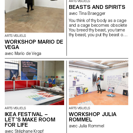
ARTS VISUELS
BEASTS AND SPIRITS
avec Tina Braegger
You think of thy body as a cage
and a cage becomes obsolete
You breed thy beast, you tame
thy beast, you put thy beast on
ARTS VISUELS
a leash Thy beast be trapped,
WORKSHOP MARIO DE
you trap thy beast, you put thy
VEGA
beast on a leash You breed thy
avec Mario de Vega
beast, you tame thy beast, you
trap thy beast inside Thy body a
cage, the cage obsolete, thy
beast be trapped inside
ARTS VISUELS
ARTS VISUELS
IKEA FESTIVAL –
WORKSHOP JULIA
LET’S MAKE ROOM
ROMMEL
FOR LIFE
avec Julia Rommel
avec Stéphane Kropf