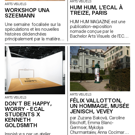
ARTS VISUELS
ARTS VISUELS
HUM HUM, L'ECAL À
WORKSHOP UNA
TREIZE, PARIS
SZEEMANN
HUM HUM MAGAZINE est une
Une semaine focalisée sur la
publication-exposition
spéculations et les nouvelles
nomade conçue par le
histoires déclenchées
Bachelor Arts Visuels de l’ECAL
principalement par la matière
dont le premier numéro investit
avec l'artiste Una Szeemann.
la galerie parisienne Treize.
Les étudiant.exs ont orienté
Organisée autour d'une série
leurs réflexions sur le pouvoir
d'invitations, chaque édition est
des objets, du point de vue de
pensée par les étudiant·e·s du
l'art, du fétichisme, de l'object
Bachelor Arts Visuels comme
oriented ontology, de la
une exposition facilement
psychanalyse et de la magie…
diffusable et activable à l’infini. À
l’occasion du lancement de
son premier numéro, HUM
HUM MAGAZINE investit Treize à
Paris pour y déployer son
ARTS VISUELS
ARTS VISUELS
sommaire à l’échelle du lieu. Un
FÉLIX VALLOTTON,
DON'T BE HAPPY,
projet initié par Philippe
UN HOMMAGE, MUSÉE
WORRY - ECAL
Decrauzat, Gallien Déjean et
JENISCH, VEVEY
Stéphane Kropf.
STUDENTS X
par Zuzana Baková, Caroline
KENNETH
Bischoff, Emma Blanc-
GOLDSMITH
Germser, Mykolya
Churmantaiev, Anna Cocimarov,
Inspiré·e·s par un atelier