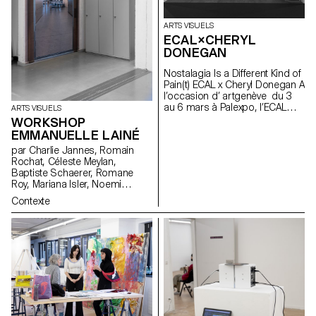
quand la seconde convie les
corps dans l’espace de la fête
ARTS VISUELS
pour une performance dans le
ECAL×CHERYL
studio cinéma de l’ECAL.
DONEGAN
Nostalagia Is a Different Kind of
Pain(t) ECAL x Cheryl Donegan A
l’occasion d’ artgenève du 3
au 6 mars à Palexpo, l’ECAL
ARTS VISUELS
présente des projets
WORKSHOP
d’étudiant·e·s en Bachelor Arts
EMMANUELLE LAINÉ
Visuels réalisés à l’occasion
par Charlie Jannes, Romain
d’un workshop avec l'artiste
Rochat, Céleste Meylan,
américaine Cheryl Donegan .
Baptiste Schaerer, Romane
Initié dans le cadre d'une
Roy, Mariana Isler, Noemi
collaboration avec la Fondation
Leneman, Anna Kawahara, Tom
Art & Vie, dont la mission
Contexte
Grbic, Julie Wuhrmann
s’articule autour du textile, cet
atelier avait pour objectif le
croisement entre les objets du
quotidien, la subversion des
processus artisanaux et les
gestes reproductifs. Réalisée
par des étudiant·e·s de la
première à la troisième année,
la sélection des œuvres
présentées reflète l'approche