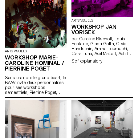
ARTS VISUELS
WORKSHOP JAN
VORISEK
par Caroline Bischoff, Louis
Fontaine, Giada Gollin, Olivia
Handschin, Amina Loumachi,
ARTS VISUELS
Clara Luna, Axel Mattart, Achille
WORKSHOP MARIE-
Meier, Charlie Schär, Jamie
Self explanatory
CAROLINE HOMINAL /
Soria, Nayla Younes, Mayalène
PIERRINE POGET
de Roquemaurel
Sans craindre le grand écart, le
BAAV invite deux personnalités
pour ses workshops
semestriels, Pierrine Poget,
auteure et poète, et Marie-
Caroline Hominal, danseuse et
performeuse, toutes deux de
Genève. La première, décrite
par un étudiant comme une «
ostéopathe du cerveau »
convie un groupe
d’étudiant.e.x.s à faire famille
avec les voix dans sa tête,