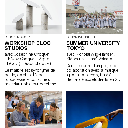
& Interaction Design ont conçu
d'atelier.
des objets fonctionnant sur le
principe "viser et tirer". Ceux-ci
s'inspirent des opportunités
créées par l'approche Open
Source et pourraient facilement
être répliqués par toute
personne en ayant besoin ou
DESIGN INDUSTRIEL
DESIGN INDUSTRIEL
envie.
WORKSHOP BLOC
SUMMER UNIVERSITY
STUDIOS
TOKYO
avec Joséphine Choquet
avec Nicholaï Wiig-Hansen,
(Thévoz Choquet), Virgile
Stéphane Halmaï-Voisard
Thévoz (Thévoz Choquet)
Dans le cadre d'un projet de
Le marbre est synonyme de
collaboration avec la marque
poids, de stabilité, de
japonaise Tempo, il a été
robustesse et constitue un
demandé aux étudiants en 2e
matériau noble par excellence.
année design industriel de
A la lumière de cela, quels
créer un mobile (sculpture
types d'objets sont capables
cinétique). Tempo fait partie de
de tirer pleinement parti de ces
Mother tool, un fabricant de
propriétés? Comment les
produits qui travaille avec des
sensations d'équilibre ou de
artisans locaux et différents
poids peuvent-elles être
savoir-faire, d'Ashikaga et de la
pleinement exprimées, tout en
région de Tokyo, pour créer
respectant les qualités innées
des produits en associant et en
et les limites de cette
utilisant au mieux différents