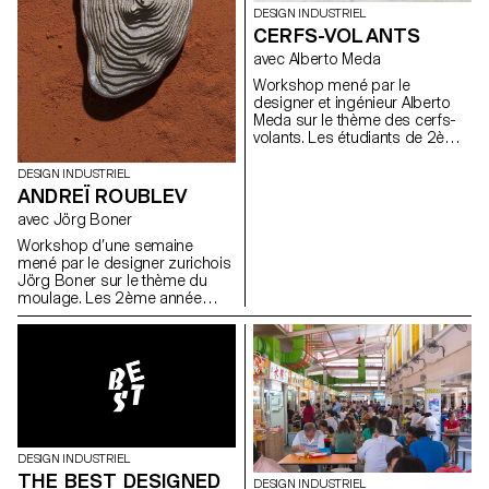
Bachelor Design Industriel de
DESIGN INDUSTRIEL
l'ECAL/Ecole cantonale d'art de
CERFS-VOLANTS
Lausanne, Suisse, lors d’une
semaine de d’atelier aux
avec Alberto Meda
Jardins de Métis, sous la
Workshop mené par le
direction du designer
designer et ingénieur Alberto
helvétique Adrien Rovero.
Meda sur le thème des cerfs-
Photos ECAL/Nicolas Haeni
volants. Les étudiants de 2ème
année de Bachelor Design
Industriel ont travaillé non
DESIGN INDUSTRIEL
seulement sur la forme et la
ANDREÏ ROUBLEV
couleur, mais aussi sur les
avec Jörg Boner
questions physiques du
mouvement dans les airs.
Workshop d’une semaine
mené par le designer zurichois
Jörg Boner sur le thème du
moulage. Les 2ème année
bachelor design industriel ont
étudié et expérimenté cette
technique en utilisant l’étain,
qu’ils ont pu couler eux mêmes
dans les ateliers de l’école.
L’intérêt des résultats réside
dans l’objet en étain, ainsi que
dans son moule.
DESIGN INDUSTRIEL
THE BEST DESIGNED
DESIGN INDUSTRIEL