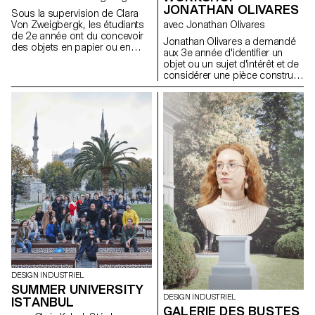
JONATHAN OLIVARES
Sous la supervision de Clara
Von Zweigbergk, les étudiants
avec Jonathan Olivares
de 2e année ont du concevoir
Jonathan Olivares a demandé
des objets en papier ou en
aux 3e année d'identifier un
carton autour du thème des
objet ou un sujet d'intérêt et de
célébrations : anniversaires,
considérer une pièce construite
fêtes, et tout autre type de
autour de celui-ci. Le but de la
festivités.
salle, les matériaux et la
construction découlent tous de
thèmes trouvés dans l'objet ou
le sujet sélectionné. La salle
doit faire 130 mètres carrés,
être autonome, transférable à
n’importe quel lieu ou contexte
et peut servir d’exposition,
d’installation ou d’habitation
habitable.
DESIGN INDUSTRIEL
SUMMER UNIVERSITY
DESIGN INDUSTRIEL
ISTANBUL
GALERIE DES BUSTES