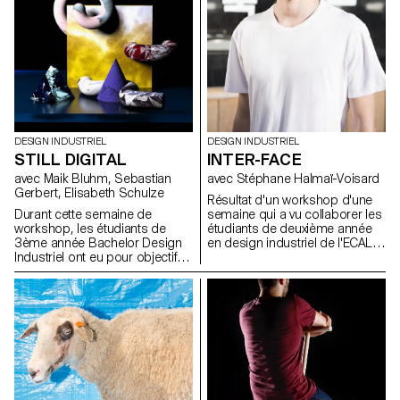
de Marvin Leuvrey et Cécilia
Poupon (BA Photographie)
DESIGN INDUSTRIEL
DESIGN INDUSTRIEL
INTER-FACE
STILL DIGITAL
avec Stéphane Halmaï-Voisard
avec Maik Bluhm, Sebastian
Gerbert, Elisabeth Schulze
Résultat d'un workshop d'une
semaine qui a vu collaborer les
Durant cette semaine de
étudiants de deuxième année
workshop, les étudiants de
en design industriel de l'ECAL et
3ème année Bachelor Design
les étudiants en design
Industriel ont eu pour objectif
d'espace et de produit de la
de créer des natures mortes
Hongik University qui, en
par le biais de logiciel de
équipes mixtes, ont travaillé sur
modélisation 3D et de rendu
une série de masques pour se
photo-réaliste. Chaque nature
couvrir, se déguiser, s'embellir,
morte comporte au moins une
se protéger, se décorer. A
fleur et un vase. Les étudiants
travers ce projet, ils ont partagé
ont réinterprétés cette
et découvert leurs cultures et
contrainte, tout en étant libre
usages respectifs. Le résultat
d’explorer les possibilités de
est une série de masques