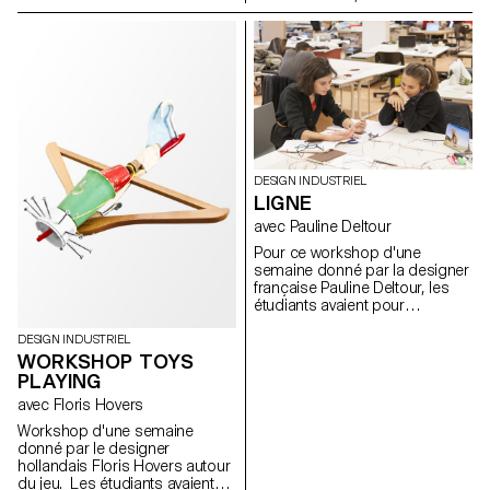
mètres, composée de 10
parallèles et en soulignant les
parties distinctes, célébrant les
différences. Cette recherche se
mouvements mécaniques et
devait d'être inspirante, pratique
les couleurs
et analogue.
DESIGN INDUSTRIEL
LIGNE
avec Pauline Deltour
Pour ce workshop d'une
semaine donné par la designer
française Pauline Deltour, les
étudiants avaient pour
consigne d'utiliser la ligne
comme point de départ pour
DESIGN INDUSTRIEL
mettre en forme et en volume
WORKSHOP TOYS
des objets réalisés uniquement
PLAYING
avec du fil métallique.
avec Floris Hovers
Workshop d'une semaine
donné par le designer
hollandais Floris Hovers autour
du jeu. Les étudiants avaient