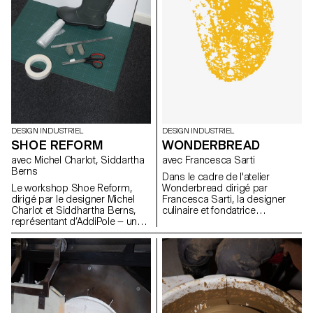
physique.
DESIGN INDUSTRIEL
DESIGN INDUSTRIEL
SHOE REFORM
WONDERBREAD
avec Michel Charlot, Siddartha
avec Francesca Sarti
Berns
Dans le cadre de l'atelier
Le workshop Shoe Reform,
Wonderbread dirigé par
dirigé par le designer Michel
Francesca Sarti, la designer
Charlot et Siddhartha Berns,
culinaire et fondatrice
représentant d’AddiPole — un
d'Arabeschi di Latte, les
hub dédié au reverse
étudiants BA design industriel
engineering et à la fabrication
ont exploré l'histoire, les
additive — a rassemblé les
traditions, les rituels et les
étudiant·e·s autour d’une
recettes liés au pain, afin
exploration innovante des
d'imaginer de nouveaux pains
technologies de numérisation
uniques.
3D, en collaboration avec le
Technopôle Sainte-Croix.