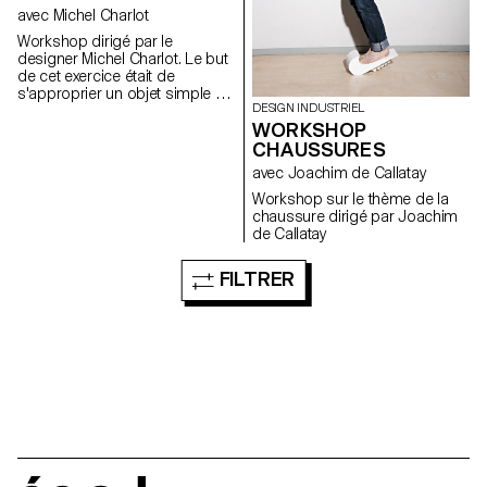
avec Michel Charlot
Workshop dirigé par le
designer Michel Charlot. Le but
de cet exercice était de
s'approprier un objet simple du
DESIGN INDUSTRIEL
quotidien et de lui apporter une
WORKSHOP
amélioration significative ;
qu'elle soit formelle,
CHAUSSURES
fonctionnelle ou sensible par
avec Joachim de Callatay
exemple.
Workshop sur le thème de la
chaussure dirigé par Joachim
de Callatay
FILTRER