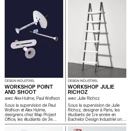
qui ne se contente pas
comment transporter des livres
polystyrène en une semaine.
uniquement de solutionner
de manière originale.
techniquement la prise de vue.
Pour le festival, cette installation
représente une vraie attente du
public ainsi qu’un revenu
puisque chaque image coûte
5.- Chf.
DESIGN INDUSTRIEL
DESIGN INDUSTRIEL
WORKSHOP POINT
WORKSHOP JULIE
AND SHOOT
RICHOZ
avec Alex Hulme, Paul Wolfson
avec Julie Richoz
Sous la supervision de Paul
Sous la supervision de Julie
Wolfson et Alex Hulme,
Richoz, designer à Paris, les
designers chez Map Project
étudiants de 1re année en
Office, les étudiants de 3e
Bachelor Design Industriel ont
année en Bachelor Design
eu à dessiner des echelles,
Industriel et en Bachelor Media
dans le cadre d'une semaine