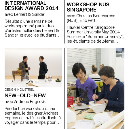
INTERNATIONAL
WORKSHOP NUS
DESIGN AWARD 2014
SINGAPORE
avec Lernert & Sander
avec Christian Boucharenc
(NUS), Elric Petit
Résultat d'une semaine de
workshop mené par le duo
Hawker Centre Singapore
d'artistes hollandais Lernert &
Summer University May 2014
Sander, et avec les étudiants
Pour cette "Summer University",
de 1ère année en Bachelor
les étudiants de deuxième
Design Industriel et Design
année Bachelor en design
Graphique.
industriel ont collaboré avec les
étudiants de la National
University of Singapore lors du
workshop "Hawker Centres".
Les "Hawker Centres" sont
des restaurants traditionnels où
se réunissent les
Singapouriens de tout horizon.
Plus que des restaurants, ces
DESIGN INDUSTRIEL
lieux sont de véritables points
NEW–OLD–NEW
de rencontre entre les cultures
chinoises, malaisiennes et
avec Andreas Engesvik
indiennes. L'objectif du
Pendant ce workshop d'une
workshop était d'immerger les
semaine, le designer Andreas
étudiants pendant une semaine
Engesvik a invité les étudiants à
au cœur de la culture
voyager dans le temps pour y
cosmopolite de Singapour. Ils
choisir un objet ancien qui les
ont conçu des objets tels que