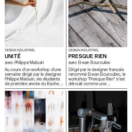
approche formelle trop
pour développer de nouvelles
enfantine.
expressions lumineuses.
DESIGN INDUSTRIEL
DESIGN INDUSTRIEL
UNITÉ
PRESQUE RIEN
avec Philippe Malouin
avec Erwan Bouroullec
Au cours d’un workshop d’une
Dirigé par le designer français
semaine dirigé par le designer
renommé Erwan Bouroullec, le
Philippe Malouin, les étudiants
workshop "Presque Rien" s'est
de première année du Bachelor
déroulé comme une
en Design Industriel ont conçu
exploration des possibilités de
et réalisé des soliflores, chacun
design dans le site de sa ferme
destiné à accueillir une fleur
bourguignonne récemment
unique de leur choix.
rénovée. Le projet prévoyait un
canevas ouvert, encourageant
les étudiants en design
industriel de l'ECAL à s'écarter
des méthodes traditionnelles
de résolution de problèmes.