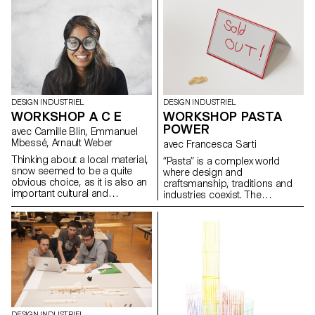
couleurs, et par le procédé de
travailler autour d'un matériau
mise en oeuvre.
local : le bambou.
DESIGN INDUSTRIEL
DESIGN INDUSTRIEL
WORKSHOP A C E
WORKSHOP PASTA
POWER
avec Camille Blin, Emmanuel
Mbessé, Arnault Weber
avec Francesca Sarti
Thinking about a local material,
“Pasta” is a complex world
snow seemed to be a quite
where design and
obvious choice, as it is also an
craftsmanship, traditions and
important cultural and
industries coexist. The
economical aspect for
workshop will be an occasion
Switzerland. When the snow
to explores these different
season approaches a whole
aspects, creating hand-made
aesthetics covers our streets, a
pasta, efficient molds and a
lot of snow items pop up in
convivial space where guests
stores. Would it be possible to
will enjoy the “social power of
invent new ones, to
pasta”. To highlight the
redesign some or just to play
important play between simple
with this winter aesthetics? This
ingredients and their creative
is what we will try to find out
interpretation, students,
DESIGN INDUSTRIEL