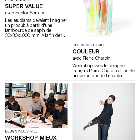
during this week workshop.
working in groups, will be
SUPER VALUE
asked to invent their own
handmade pasta and share the
avec Hector Serrano
story, the idea behind it. Then
Les étudiants devaient imaginer
students will work on a mold to
un produit à partir d'une
make the production of their
lambourde de sapin de
pasta more efficient and in the
30x30x1000 mm. A la fin de la
end they will pull together to
semaine, une vente a été
create a concept for a pasta
organisée et l'étudiant qui
DESIGN INDUSTRIEL
restaurant.
faisait le plus de profit avec son
COULEUR
bout de bois remportait un prix
avec Pierre Charpin
décerné par Hector Serrano.
Workshop avec le designer
français Pierre Charpin et les 3e
année autour de la couleur.
DESIGN INDUSTRIEL
WORKSHOP MIEUX