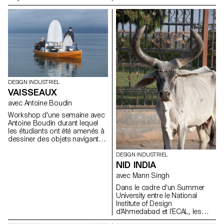
pour point de départ le jouet
favoris de leur enfance. Après
les avoir analysés et observés,
ils ont imaginé toutes sortes de
jeux et jouets avec pour seule
consigne, Have fun!
DESIGN INDUSTRIEL
VAISSEAUX
avec Antoine Boudin
Workshop d'une semaine avec
Antoine Boudin durant lequel
les étudiants ont été amenés à
dessiner des objets navigants
avec une propulsion à voile.
Les résultats sont des objets
DESIGN INDUSTRIEL
hybrides entre le jouet et la
NID INDIA
sculpture avec un caractère
avec Mann Singh
esthétique fort et une
construction intelligente. Les
Dans le cadre d'un Summer
vaisseaux présentés sont
University entre le National
innovants, que ce soit par leur
Institute of Design
concept, leur forme, les
d'Ahmedabad et l'ECAL, les
matériaux utilisés, leurs
étudiants ont été amenés à