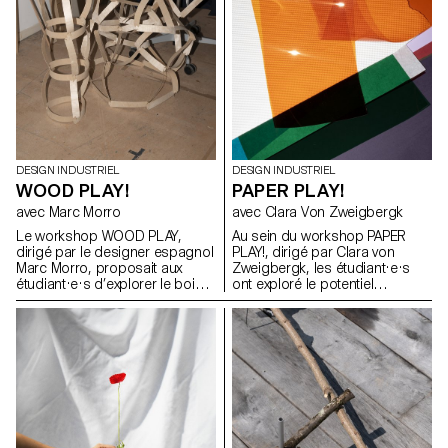
DESIGN INDUSTRIEL
DESIGN INDUSTRIEL
WOOD PLAY!
PAPER PLAY!
avec Marc Morro
avec Clara Von Zweigbergk
Le workshop WOOD PLAY,
Au sein du workshop PAPER
dirigé par le designer espagnol
PLAY!, dirigé par Clara von
Marc Morro, proposait aux
Zweigbergk, les étudiant·e·s
étudiant·e·s d’explorer le bois
ont exploré le potentiel
en tant que système de
expressif du papier et du
construction ouvert et
carton afin de réinventer des
accessible à tous les publics.
abat-jour destinés à des
L’objectif était de stimuler la
luminaires de plafond, muraux,
créativité et l’expérimentation à
sur pied, de chevet, de table ou
travers la conception de
portables. L’accent a été mis
modules ludiques et
sur l’expérimentation et le jeu —
reconfigurables, exploitant les
en testant les possibilités et les
potentialités et les contraintes
limites du papier, de la lumière,
du matériau, tout en évitant une
de la couleur et de la forme