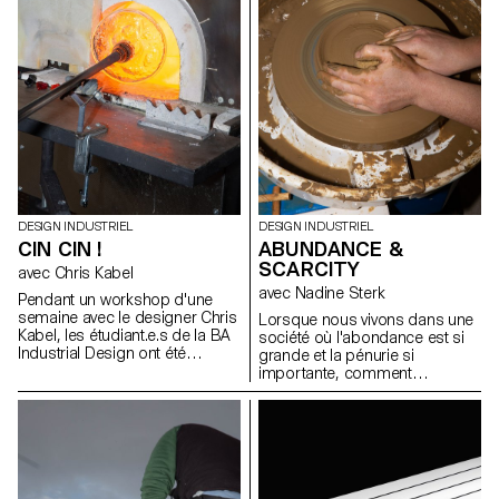
DESIGN INDUSTRIEL
DESIGN INDUSTRIEL
CIN CIN !
ABUNDANCE &
SCARCITY
avec Chris Kabel
avec Nadine Sterk
Pendant un workshop d'une
semaine avec le designer Chris
Lorsque nous vivons dans une
Kabel, les étudiant.e.s de la BA
société où l'abondance est si
Industrial Design ont été
grande et la pénurie si
invité.e.s à concevoir un verre
importante, comment
pour une boisson de leur choix,
discerner les ressources qui
qu'il s'agisse d'un cocktail,
nous entourent ? Comment
d'une bière fraîche, d'un
pouvons-nous nous tourner
Negroni traditionnel ou
vers notre environnement pour
simplement d'un verre à eau
apprendre d'où viennent les
pour étancher leur soif. Les
choses, ou comment nous
designs finaux reflètent les
pouvons les appliquer dans