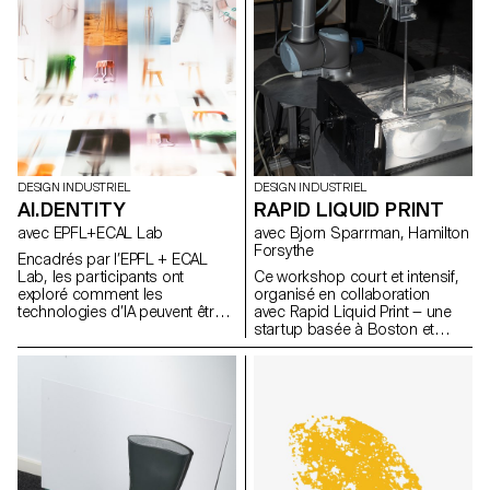
DESIGN INDUSTRIEL
DESIGN INDUSTRIEL
AI.DENTITY
RAPID LIQUID PRINT
avec EPFL+ECAL Lab
avec Bjorn Sparrman, Hamilton
Forsythe
Encadrés par l’EPFL + ECAL
Lab, les participants ont
Ce workshop court et intensif,
exploré comment les
organisé en collaboration
technologies d’IA peuvent être
avec Rapid Liquid Print — une
intégrées au design de
startup basée à Boston et
produits pour améliorer la
issue du Self-Assembly Lab du
fonctionnalité et enrichir
MIT — a permis d’explorer les
l’expérience utilisateur. Au cours
fondements de l’Embedded 3D
de cette semaine d’atelier, les
Printing, en questionnant de
étudiants du BA ont étudié les
manière à la fois technique et
fondements théoriques de l’IA
poétique ce qu’est une courbe,
tout en expérimentant des
une surface ou un volume
applications pratiques à travers
épaissi lorsqu’il passe du
divers cas d’usage.
monde numérique à la réalité