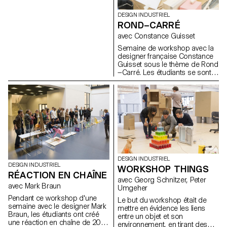
intéressait. Le but était de
des ustensiles de cuisine, de la
réinterpréter son concept
DESIGN INDUSTRIEL
vaisselle ou de la signalisation
original en lui attribuant une
ROND–CARRÉ
qui améliorent l'expérience des
nouvelle expression, mais en
clients et des travailleurs au
avec Constance Guisset
restant dans la même
sein des "Hawker Centres". Ce
catégorie.
Semaine de workshop avec la
workshop a permis aux
designer française Constance
étudiants des deux universités
Guisset sous le thème de Rond
de partager leur savoir-faire
—Carré. Les étudiants se sont
dans le domaine du design
confrontés aux décisions qu'ils
industriel. Le résultat de cette
doivent prendre lorsqu'ils
recherche démontre une
dessinent un objet domestique
grande variété de solutions
et ainsi comprendre pourquoi
pour améliorer les "Hawker
et surtout comment ils doivent
Centres”.
choisir les formes qui vont
définir leurs produits.
DESIGN INDUSTRIEL
DESIGN INDUSTRIEL
WORKSHOP THINGS
RÉACTION EN CHAÎNE
avec Georg Schnitzer, Peter
avec Mark Braun
Umgeher
Pendant ce workshop d'une
Le but du workshop était de
semaine avec le designer Mark
mettre en évidence les liens
Braun, les étudiants ont créé
entre un objet et son
une réaction en chaîne de 20
environnement, en tirant des