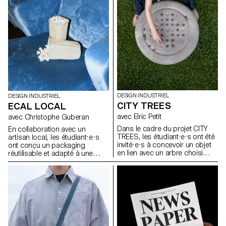
économique, peut être
la manière dont les espaces de
actualisée face aux enjeux de
vie se façonnent et la façon
durabilité, de fonctionnalité et
dont le design peut devenir une
d’esthétique.
présence active et porteuse de
sens dans les usages de tous
les jours.
DESIGN INDUSTRIEL
DESIGN INDUSTRIEL
CITY TREES
ECAL LOCAL
avec Elric Petit
avec Christophe Guberan
Dans le cadre du projet CITY
En collaboration avec un
TREES, les étudiant·e·s ont été
artisan local, les étudiant·e·s
invité·e·s à concevoir un objet
ont conçu un packaging
en lien avec un arbre choisi
réutilisable et adapté à une
dans l’espace urbain
production en série. Le projet
Lausannois. En s’appuyant sur
visait à valoriser un produit
une approche inspirée de la
alimentaire du quotidien tout en
dendrologie, ils ont observé un
répondant aux enjeux actuels
arbre existant et imaginé une
liés au transport, à la durabilité
intervention discrète,
et à la seconde vie des
respectueuse et réversible. Le
emballages. L’intervention
projet devait mettre en valeur
devait être simple, fonctionnelle
les particularités du végétal tout
et écologique, et proposer un