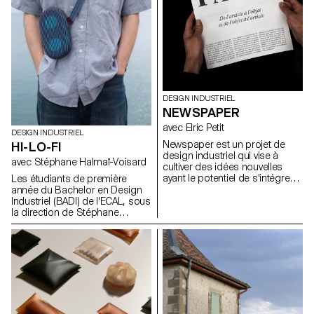
en s’intégrant dans son
usage au-delà de la fonction
environnement.
d’emballage initiale.
DESIGN INDUSTRIEL
NEWSPAPER
avec Elric Petit
DESIGN INDUSTRIEL
Newspaper est un projet de
HI-LO-FI
design industriel qui vise à
avec Stéphane Halmaï-Voisard
cultiver des idées nouvelles
ayant le potentiel de s'intégrer
Les étudiants de première
de manière transparente dans
année du Bachelor en Design
notre société contemporaine et
Industriel (BADI) de l'ECAL, sous
son économie. Sous la
la direction de Stéphane
direction d'Elric Petit, chaque
Halmaï-Voisard, responsable
étudiant a eu la possibilité
du BADI, se sont lancés dans
d'explorer un sujet choisi, en
un projet visant à concevoir
exprimant ses affinités et ses
leurs propres interprétations
intérêts personnels, ce qui a
uniques d'une enceinte
permis d'améliorer l'expérience
Bluetooth. Ce projet a mis les
globale du projet. Dans l'esprit
étudiants au défi de travailler de
de la pluridisciplinarité, les
manière créative dans les
étudiants ont participé à un
contraintes d'un kit existant de