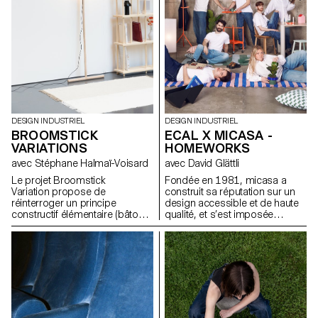
enjeux, les formes et les
usages liés au thème abordé.
DESIGN INDUSTRIEL
DESIGN INDUSTRIEL
BROOMSTICK
ECAL X MICASA -
VARIATIONS
HOMEWORKS
avec Stéphane Halmaï-Voisard
avec David Glättli
Le projet Broomstick
Fondée en 1981, micasa a
Variation propose de
construit sa réputation sur un
réinterroger un principe
design accessible et de haute
constructif élémentaire (bâtons,
qualité, et s’est imposée
assemblages visibles, structure
comme leader en Suisse.
modulable) et d’explorer son
Fidèle à une approche du
potentiel pour générer de
design démocratique, pensée
nouveaux objets et mobiliers
pour s’intégrer naturellement au
adaptés à des usages
quotidien, l’entreprise s’est
contemporains. L’objectif est
associée à l'ECAL pour
de comprendre comment cette
développer HOMEWORKS, une
logique de conception, pensée
collection limitée invitant une
comme accessible et
nouvelle génération à repenser