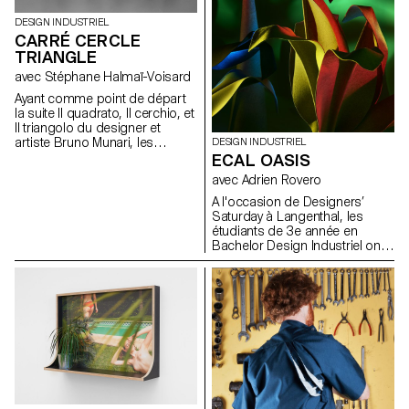
Lausannoise – Les Teintureries,
en béton… Tous s’entassent
DESIGN INDUSTRIEL
dans le cadre de leurs
dans une cacophonie visuelle
CARRÉ CERCLE
diplômes de fin d’études.
assumée et joyeuse. Photos
TRIANGLE
par ECAL/Younès Klouche
avec Stéphane Halmaï-Voisard
Ayant comme point de départ
la suite Il quadrato, Il cerchio, et
Il triangolo du designer et
artiste Bruno Munari, les
DESIGN INDUSTRIEL
étudiants ont eu à concevoir
ECAL OASIS
une famille/gamme de trois
avec Adrien Rovero
objets utilisant le carré, le rond
et le triangle.
A l'occasion de Designers’
Saturday à Langenthal, les
étudiants de 3e année en
Bachelor Design Industriel ont
créé, sous la direction d'Adrien
Rovero, un espace
expérimental et immersif
fabriqué en revêtements de sol
en collaboration avec la
manufacture suisse de tapis
Ruckstuhl. Etudiants: Marion
Aeby Raphaël Constantin
Athime De Crecy Alessia Di
Santo Salim Douma Quentin
Frichet Victor Guittet Jules Mas