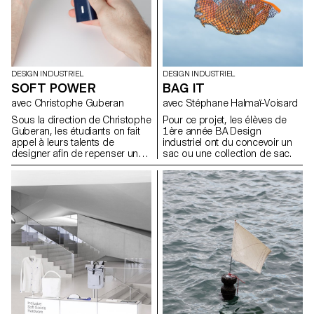
DESIGN INDUSTRIEL
DESIGN INDUSTRIEL
SOFT POWER
BAG IT
avec Christophe Guberan
avec Stéphane Halmaï-Voisard
Sous la direction de Christophe
Pour ce projet, les élèves de
Guberan, les étudiants on fait
1ère année BA Design
appel à leurs talents de
industriel ont du concevoir un
designer afin de repenser un
sac ou une collection de sac.
objet du quotidient qui
consomme d’avantage
d’énergie qu’il ne devrait.Grace
à leurs sens de l’observation ils
ont choisis une typologie
d’objet contemporain
énergivore et on réduit sa
dépendance en énergie lors de
son utilisation.