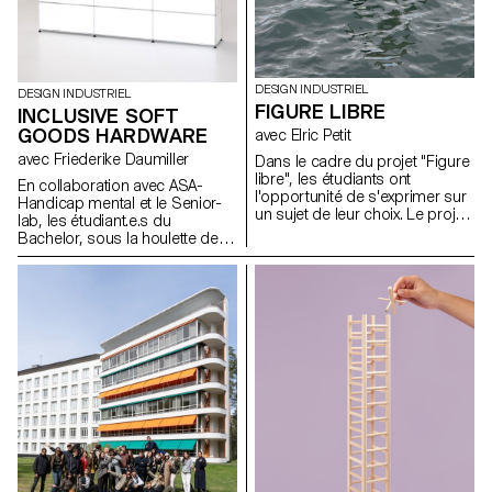
DESIGN INDUSTRIEL
DESIGN INDUSTRIEL
FIGURE LIBRE
INCLUSIVE SOFT
GOODS HARDWARE
avec Elric Petit
avec Friederike Daumiller
Dans le cadre du projet "Figure
libre", les étudiants ont
En collaboration avec ASA-
l'opportunité de s'exprimer sur
Handicap mental et le Senior-
un sujet de leur choix. Le projet
lab, les étudiant.e.s du
encourage l'intégration de
Bachelor, sous la houlette de la
recherches personnelles ou
designer Friederike Daumiller,
leur mémoire, ainsi que le choix
présentent une collection de
d'un domaine correspondant à
pièces de fermeture et de
leurs aspirations
systèmes de fixation pour
professionnelles après leurs
vêtements, sacs et accessoires
études, que ce soit dans le
à porter qui facilitent leur
mobilier, la mobilité, les objets
utilisation, contribuant ainsi à
connectés ou tout autre
les rendre plus universels et
domaine.
inclusifs.