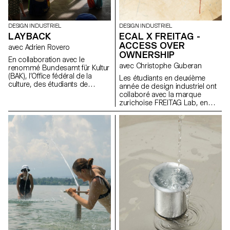
DESIGN INDUSTRIEL
DESIGN INDUSTRIEL
LAYBACK
ECAL X FREITAG -
ACCESS OVER
avec Adrien Rovero
OWNERSHIP
En collaboration avec le
avec Christophe Guberan
renommé Bundesamt für Kultur
(BAK), l’Office fédéral de la
Les étudiants en deuxième
culture, des étudiants de
année de design industriel ont
troisième année du Bachelor
collaboré avec la marque
en design industriel, sous la
zurichoise FREITAG Lab, en
direction d’Adrien Rovero, ont
tirant parti de leur expertise en
conçu l’espace de médiation
sensibilisation
de l’exposition des Swiss
environnementale, en
Design Awards à Bâle, qui se
surcyclage de matériaux et en
tiendra pendant la foire Art
économie circulaire. En
Basel en juin 2024.
s'appuyant sur le manifeste de
FREITAG, ils ont développé de
nouveaux produits partagés
axés sur le principe de «
access over ownership ».