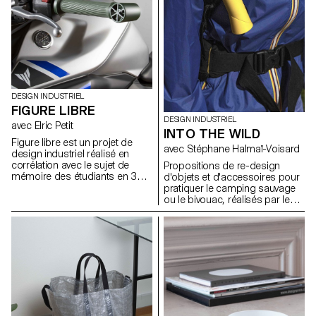
DESIGN INDUSTRIEL
FIGURE LIBRE
DESIGN INDUSTRIEL
avec Elric Petit
INTO THE WILD
Figure libre est un projet de
avec Stéphane Halmaï-Voisard
design industriel réalisé en
corrélation avec le sujet de
Propositions de re-design
mémoire des étudiants en 3e
d'objets et d'accessoires pour
année. Il leur a été conseillé de
pratiquer le camping sauvage
choisir un domaine vers lequel
ou le bivouac, réalisés par les
les étudiants souhaiteraient se
étudiants de 1re année en
diriger après leurs études. Cet
Bachelor Design Industriel.
exercice libre leur a permis de
s'exprimer sur le sujet de leur
choix. Qu’il s’agisse de mobilier,
de mobilité, d’objets connectés
ou tant d‘autres possibles,
chaque sujet traité avec sérieux
devient passionnant.