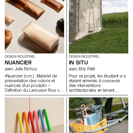
atelier d'écriture avec un
composants techniques, les
journaliste professionnel, qui a
incitant à explorer des
débouché sur 25 articles
approches innovantes en
rédigés par les étudiants sur
termes de forme, de matérialité
leurs projets individuels,
et de fonctionnalité.
rassemblés dans un journal
imprimé.
DESIGN INDUSTRIEL
DESIGN INDUSTRIEL
NUANCIER
IN SITU
avec Julie Richoz
avec Elric Petit
«Nuancier (n.m.) : Matériel de
Pour ce projet, les étudiant·e·s
présentation des coloris et
étaient amenés à concevoir
nuances d’un produit.» —
des interventions
Définition du Larousse Pour ce
architecturales en tenant
projet, les étudiant·e·s ont
compte des caractéristiques
conçu et développé leurs
d'un lieu choisi avec précision.
propres teintes, surfaces,
Ils devaient sélectionner un
assemblages et matières,
bâtiment inspirant pour y
qu'ils ont nuancés en plusieurs
intégrer leur objet ou
échantillons et assemblés
intervention, en pensant à en
ensuite pour créer leur propre
améliorer la fonctionnalité ou à
nuancier.
le protéger de l'usure. Dans le
cadre de cet exercice, les