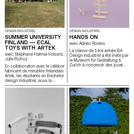
DESIGN INDUSTRIEL
DESIGN INDUSTRIEL
SUMMER UNIVERSITY
HANDS ON
FINLAND — ECAL
avec Adrien Rovero
TOYS WITH ARTEK
La classe de 1ère année BA
avec Stephane Halmai-Voisard,
Design Industriel a été invité par
Julie Richoz
le Museum für Gestaltung à
Zurich à concevoir des jouets
En collaboration avec le célèbre
en bois qui ont été exposé
fabricant de meubles finlandais
dans le cadre de l’exposition
Artek, les étudiants en Bachelor
rétrospective de 'Willy Guhl:
design industriel, sous la
penser avec les mains' .
direction de la designer Julie
Richoz, présentent une
collection d'objets ludiques
pour enfants fabriqués à partir
de pièces de qualité inférieure,
rejetés ou semi-finis. Fidèles à
l'esprit d'Artek et de ses
fondateurs, les produits
favorisent une fabrication
responsable et cherchent à
mettre en valeur les matériaux