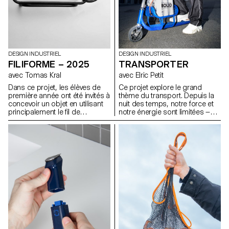
DESIGN INDUSTRIEL
DESIGN INDUSTRIEL
FILIFORME – 2025
TRANSPORTER
avec Tomas Kral
avec Elric Petit
Dans ce projet, les élèves de
Ce projet explore le grand
première année ont été invités à
thème du transport. Depuis la
concevoir un objet en utilisant
nuit des temps, notre force et
principalement le fil de
notre énergie sont limitées —
fercomme matériau de
c’est pourquoi nous avons
création. L’objectif était
toujours fait preuve d’inventivité
d’explorer les possibilités
pour déplacer les choses qui
expressives et structurelles de
nous entourent. Les élèves de
cette matière linéaire et
première année devaient
malléable, en développant une
concevoir un objet capable de
approche personnelle et
déplacer ou de transporter
innovante. Plier, tordre, tresser
intelligemment et
ou souder le fil devenait un
confortablement les éléments
moyen d’expérimenter la forme,
de leur choix.
l’équilibre et la légèreté, tout en
repensant la fonction de l’objet
à travers la contrainte du
matériau.