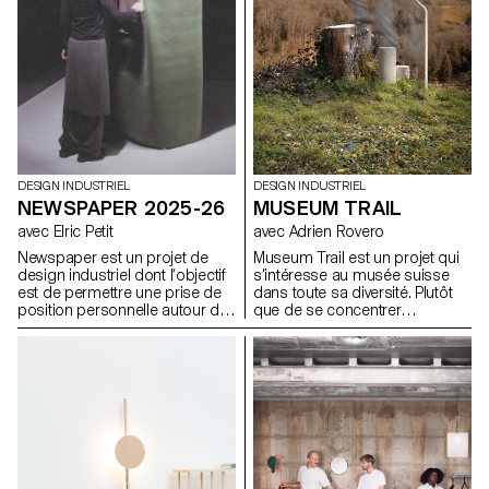
DESIGN INDUSTRIEL
DESIGN INDUSTRIEL
MUSEUM TRAIL
NEWSPAPER 2025-26
avec Adrien Rovero
avec Elric Petit
Museum Trail est un projet qui
Newspaper est un projet de
s’intéresse au musée suisse
design industriel dont l’objectif
dans toute sa diversité. Plutôt
est de permettre une prise de
que de se concentrer
position personnelle autour du
uniquement sur les grandes
sujet de son choix. Le projet
institutions largement
s’appuie sur un article issu de
fréquentées, le projet explore
la presse ou d’un magazine
ce que signifie aujourd’hui «
spécialisé, utilisé comme point
musée » dans un pays qui
de départ conceptuel et
compte plus de mille structures
critique. À travers l’analyse,
muséales, soit l’une des plus
l’interprétation et la traduction
fortes densités au monde.
de ce contenu écrit, le projet
invite à développer une réflexion
de design, en questionnant les