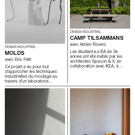
naturels qui ont servi à produire
ces objets.
DESIGN INDUSTRIEL
CAMP TILSAMMANS
avec Adrien Rovero
DESIGN INDUSTRIEL
Les étudiant.e.s BA de 3e
MOLDS
année ont été invités par les
avec Elric Petit
architectes Spacon & X, en
collaboration avec IKEA, à
Ce projet a eu pour but
concevoir un abri pour un
d'approcher les techniques
événement à Helsingborg, en
industrielles du moulage au
Suède. Cet abri fait partie du
travers d'un laboratoire
camp Tillsammans ("Tous
expérimental et ludique. Les
ensemble"). L'objectif était de
étudiant.e.s ont produit des
concevoir une
objets en plâtre et ceux-ci ne
microarchitecture qui réponde
comportent pas
aux préoccupations actuelles,
impérativement de fonction.
favorise les interactions
Toutefois, ils doivent être
sociales et offre une expérience
techniquement intéressants,
de vie unique.
c'est à dire que leurs moules
sont simples à produire et que
les pièces moulées
comportent des particularités