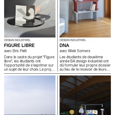
singulières inhérentes au
processus du moulage. Les
moules (matériaux libres) à
même titre que les objets
moulés en plâtre ont été
montré aux évaluations sous la
forme d'une exposition
collective.
DESIGN INDUSTRIEL
DESIGN INDUSTRIEL
FIGURE LIBRE
DNA
avec Elric Petit
avec Wieki Somers
Dans le cadre du projet "Figure
Les étudiants de deuxième
libre", les étudiants ont
année BA design industriel ont
l'opportunité de s'exprimer sur
dû formuler leur propre dossier
un sujet de leur choix. Le projet
au lieu de le recevoir de leurs
encourage l'intégration de
professeurs. Pour l'introduction
recherches personnelles ou
de ce projet, ils ont commencé
leur mémoire, ainsi que le choix
par se représenter eux-mêmes
d'un domaine correspondant à
en tant que designers: Quel est
leurs aspirations
leur ADN en tant que designer ?
professionnelles après leurs
Ils ont présenté un dossier clair
études, que ce soit dans le
lié à leurs propres fascinations
mobilier, la mobilité, les objets
et à des sujets pertinents dans
connectés ou tout autre
le domaine du design et à
domaine.
l'époque à laquelle nous vivons.
Ils ont développé un concept