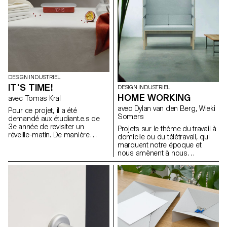
Bachelor Design Industriel,
sous la direction de Stéphane
Halmaï-Voisard, responsable
du programme, et du designer
Elric Petit, présentent une série
d’accessoires qui
composeront la Méhari
électrique de demain.
DESIGN INDUSTRIEL
IT'S TIME!
DESIGN INDUSTRIEL
HOME WORKING
avec Tomas Kral
avec Dylan van den Berg, Wieki
Pour ce projet, il a été
Somers
demandé aux étudiant.e.s de
3e année de revisiter un
Projets sur le thème du travail à
réveille-matin. De manière
domicile ou du télétravail, qui
créative, mais avec simplicité,
marquent notre époque et
justesse et bon sens, ces
nous amènent à nous
réveils affichent l’heure et
interroger à la fois sur ce qu'est
émettent un son ou une
le travail, et sur la manière et le
vibration à un moment
lieu où nous travaillons. La
prédéterminé. Installés à côté
récente expérience de travail à
du lit, accrochés au mur, posés
distance nous a donné de
sur la table de chevet d’un
nombreuses idées nouvelles.
enfant ou transportés dans une
Cette expérience pourrait
valise lors d’un voyage, ces
déboucher sur de nouvelles
objets un peu oubliés du
méthodes de travail à l'avenir, à