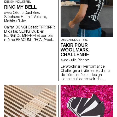
DESIGN INDUSTRIEL
RING MY BELL
avec Cédric Duchêne,
Stéphane Halmaï-Voisard,
Mathieu Rivier
Ca fait DONG! Ca fait TRRRRRR!
Et ça fait GLING! Ou bien
BLING! Ou MHHHH! Et parfois
même BRAOUM! L’ECAL/Ecole
DESIGN INDUSTRIEL
cantonale d’art de Lausanne
FAKIR POUR
présente une collection
WOOLMARK
décalée de sonnettes
CHALLENGE
interactives développées par
avec Julie Richoz
les étudiants de 1re année en
Bachelor Design Industriel,
Le Woolmark Performance
sous la direction conjointe de
Challenge a invité les étudiants
Stéphane Halmaï-Voisard,
de 1ère année en design
responsable du Bachelor
industriel à concevoir des
Design Industriel, et de Mathieu
objets qui engagent des
Rivier, diplômé en Bachelor
solutions innovantes dans le
Media & Interaction Design. Ce
domaine du sport et de la
projet s’inscrit dans le cadre de
performance, en exploitant les
l’exposition «Sound & Vision»
qualités naturelles et
proposée en collaboration
spécifiques de la laine.
avec l’EPFL+ECAL Lab pour la
première fois lors du Salon
international du meuble de