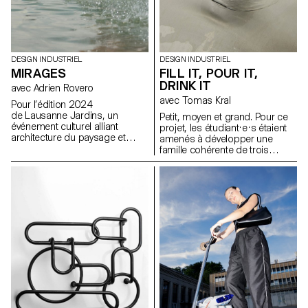
DESIGN INDUSTRIEL
DESIGN INDUSTRIEL
MIRAGES
FILL IT, POUR IT,
DRINK IT
avec Adrien Rovero
avec Tomas Kral
Pour l’édition 2024
de Lausanne Jardins, un
Petit, moyen et grand. Pour ce
événement culturel alliant
projet, les étudiant·e·s étaient
architecture du paysage et
amenés à développer une
réflexion sur la ville, les
famille cohérente de trois
étudiant.e.s BA de 2e année ont
récipients ou simplement trois
été invité.e.s à concevoir une
contenants indépendants ayant
installation éphémère. Le
chacun un volume différent
temps d’un été, la
pour contenir, transporter et
manifestation propose une
verser des liquides. Les objets
série d’installations éphémères
devaient être inscrits dans un
disséminées sur le territoire
contexte précis que les
lausannois, dont certaines
étudiant·e·s ont défini au début
préfigurent les transformations
du projet.
urbanistiques et paysagères de
la ville.