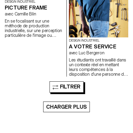
DESIGN INDUSTRIEL
Andreas Piedfort Jeanne Siffert
PICTURE FRAME
avec Camille Blin
En se focalisant sur une
méthode de production
industrielle, sur une perception
particulière de l'image ou
encore sur une esthétique forte
DESIGN INDUSTRIEL
des matériaux, les étudiants ont
A VOTRE SERVICE
présenté une collection de
avec Luc Bergeron
cadres très variée. Photos de
l'exposition par ECAL/Younès
Les étudiants ont travaillé dans
Klouche
un contexte réel en mettant
leurs compétences à la
disposition d’une personne de
leur choix. Ils ont pu par
exemple développer des outils
FILTRER
pour le cordonnier du coin, une
barquette de frite pour un food
truck ou encore une lampe
pour un producteur maraicher.
CHARGER PLUS