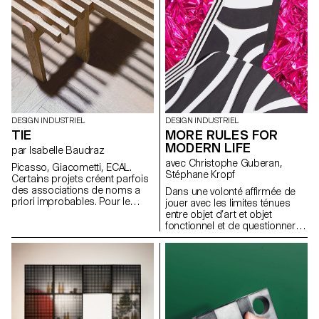
Milan 2019.
DESIGN INDUSTRIEL
DESIGN INDUSTRIEL
TIE
MORE RULES FOR
MODERN LIFE
par Isabelle Baudraz
avec Christophe Guberan,
Picasso, Giacometti, ECAL.
Stéphane Kropf
Certains projets créent parfois
des associations de noms a
Dans une volonté affirmée de
priori improbables. Pour le
jouer avec les limites ténues
meilleur, dans ce cas. Ainsi, le
entre objet d’art et objet
Musée national Picasso-Paris a
fonctionnel et de questionner la
mis l’ECAL au défi de créer
monstration en marge d’un
pour ses espaces de nouvelles
salon de l’envergure du Salone
assises à la fois pratiques et
del Mobile de Milan, l’ECAL invite
discrètes, tout en ayant du
le plasticien et curateur John M
caractère. Un pari désormais
Armleder à concevoir une
relevé.
exposition juxtaposant des
productions d’étudiants en
Bachelor Arts Visuels et en