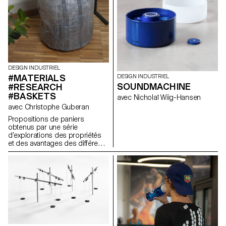
DESIGN INDUSTRIEL
#MATERIALS
DESIGN INDUSTRIEL
SOUNDMACHINE
#RESEARCH
#BASKETS
avec Nicholaï Wiig-Hansen
avec Christophe Guberan
Propositions de paniers
obtenus par une série
d’explorations des propriétés
et des avantages des différents
matériaux abordés, en
l’occurence : les métaux, le bois
et ses dérivés, les plastiques et
les textiles. Ce projet a été
réalisé par les étudiants de 1e
année en Bachelor Design
Industriel et de Produits.