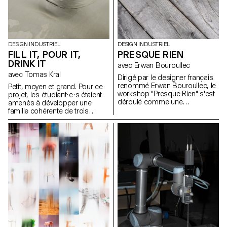
DESIGN INDUSTRIEL
DESIGN INDUSTRIEL
FILL IT, POUR IT,
PRESQUE RIEN
DRINK IT
avec Erwan Bouroullec
avec Tomas Kral
Dirigé par le designer français
renommé Erwan Bouroullec, le
Petit, moyen et grand. Pour ce
workshop "Presque Rien" s'est
projet, les étudiant·e·s étaient
déroulé comme une
amenés à développer une
exploration des possibilités de
famille cohérente de trois
design dans le site de sa ferme
récipients ou simplement trois
bourguignonne récemment
contenants indépendants ayant
rénovée. Le projet prévoyait un
chacun un volume différent
canevas ouvert, encourageant
pour contenir, transporter et
les étudiants en design
verser des liquides. Les objets
industriel de l'ECAL à s'écarter
devaient être inscrits dans un
des méthodes traditionnelles
contexte précis que les
de résolution de problèmes.
étudiant·e·s ont défini au début
du projet.