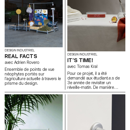
seconde à la vie entière), nous
perspective que les
mesurons le familier (longueur,
étudiant·e·s de 2e année en
poids, volume) et l'inhabituel
Bachelor Design Industriel,
(son, rayonnement, tension),
sous la direction de Stéphane
nous avons des systèmes de
Halmaï-Voisard, responsable
mesure pour la vie quotidienne
du programme, et du designer
et pour les experts. Pour cet
Elric Petit, présentent une série
atelier, les étudiants du
d’accessoires qui
Bachelor Design Industriel ont
composeront la Méhari
développé des appareils de
électrique de demain.
mesure alternatifs.
DESIGN INDUSTRIEL
DESIGN INDUSTRIEL
REAL FACTS
IT'S TIME!
avec Adrien Rovero
avec Tomas Kral
Ensemble de points de vue
Pour ce projet, il a été
néophytes portés sur
demandé aux étudiant.e.s de
l’agriculture actuelle à travers le
3e année de revisiter un
prisme du design.
réveille-matin. De manière
créative, mais avec simplicité,
justesse et bon sens, ces
réveils affichent l’heure et
émettent un son ou une
vibration à un moment
prédéterminé. Installés à côté
du lit, accrochés au mur, posés
sur la table de chevet d’un
enfant ou transportés dans une