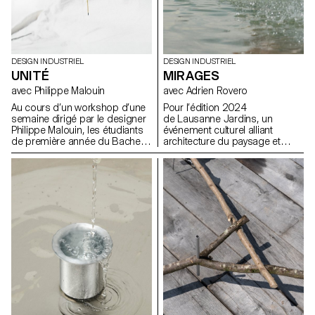
DESIGN INDUSTRIEL
DESIGN INDUSTRIEL
UNITÉ
MIRAGES
avec Philippe Malouin
avec Adrien Rovero
Au cours d’un workshop d’une
Pour l’édition 2024
semaine dirigé par le designer
de Lausanne Jardins, un
Philippe Malouin, les étudiants
événement culturel alliant
de première année du Bachelor
architecture du paysage et
en Design Industriel ont conçu
réflexion sur la ville, les
et réalisé des soliflores, chacun
étudiant.e.s BA de 2e année ont
destiné à accueillir une fleur
été invité.e.s à concevoir une
unique de leur choix.
installation éphémère. Le
temps d’un été, la
manifestation propose une
série d’installations éphémères
disséminées sur le territoire
lausannois, dont certaines
préfigurent les transformations
urbanistiques et paysagères de
la ville.