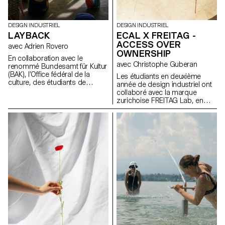
DESIGN INDUSTRIEL
DESIGN INDUSTRIEL
LAYBACK
ECAL X FREITAG -
ACCESS OVER
avec Adrien Rovero
OWNERSHIP
En collaboration avec le
avec Christophe Guberan
renommé Bundesamt für Kultur
(BAK), l’Office fédéral de la
Les étudiants en deuxième
culture, des étudiants de
année de design industriel ont
troisième année du Bachelor
collaboré avec la marque
en design industriel, sous la
zurichoise FREITAG Lab, en
direction d’Adrien Rovero, ont
tirant parti de leur expertise en
conçu l’espace de médiation
sensibilisation
de l’exposition des Swiss
environnementale, en
Design Awards à Bâle, qui se
surcyclage de matériaux et en
tiendra pendant la foire Art
économie circulaire. En
Basel en juin 2024.
s'appuyant sur le manifeste de
FREITAG, ils ont développé de
nouveaux produits partagés
axés sur le principe de «
access over ownership ».