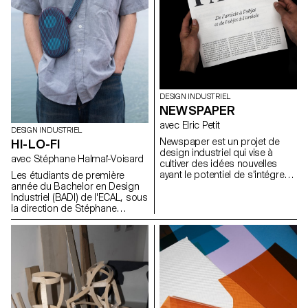
en s’intégrant dans son
usage au-delà de la fonction
environnement.
d’emballage initiale.
DESIGN INDUSTRIEL
NEWSPAPER
avec Elric Petit
DESIGN INDUSTRIEL
Newspaper est un projet de
HI-LO-FI
design industriel qui vise à
avec Stéphane Halmaï-Voisard
cultiver des idées nouvelles
ayant le potentiel de s'intégrer
Les étudiants de première
de manière transparente dans
année du Bachelor en Design
notre société contemporaine et
Industriel (BADI) de l'ECAL, sous
son économie. Sous la
la direction de Stéphane
direction d'Elric Petit, chaque
Halmaï-Voisard, responsable
étudiant a eu la possibilité
du BADI, se sont lancés dans
d'explorer un sujet choisi, en
un projet visant à concevoir
exprimant ses affinités et ses
leurs propres interprétations
intérêts personnels, ce qui a
uniques d'une enceinte
permis d'améliorer l'expérience
Bluetooth. Ce projet a mis les
globale du projet. Dans l'esprit
étudiants au défi de travailler de
de la pluridisciplinarité, les
manière créative dans les
étudiants ont participé à un
contraintes d'un kit existant de