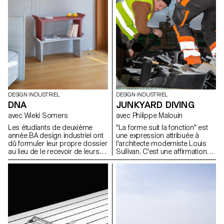
domaine.
DESIGN INDUSTRIEL
DESIGN INDUSTRIEL
DNA
JUNKYARD DIVING
avec Wieki Somers
avec Philippe Malouin
Les étudiants de deuxième
"La forme suit la fonction" est
année BA design industriel ont
une expression attribuée à
dû formuler leur propre dossier
l'architecte moderniste Louis
au lieu de le recevoir de leurs
Sullivan. C'est une affirmation
professeurs. Pour l'introduction
qui est tout à fait pertinente
de ce projet, ils ont commencé
pour le design industriel.
par se représenter eux-mêmes
D'autre part, la forme peut
en tant que designers: Quel est
parfois aussi déterminer la
leur ADN en tant que designer ?
fonction dans un processus
Ils ont présenté un dossier clair
d'exploration inverse. Au cours
lié à leurs propres fascinations
de la semaine de workshop
et à des sujets pertinents dans
avec Philippe Malouin, les
le domaine du design et à
étudiants ont été encouragés à