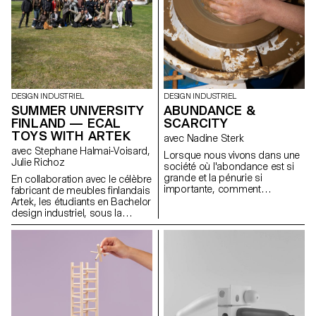
DESIGN INDUSTRIEL
DESIGN INDUSTRIEL
SUMMER UNIVERSITY
ABUNDANCE &
FINLAND — ECAL
SCARCITY
TOYS WITH ARTEK
avec Nadine Sterk
avec Stephane Halmai-Voisard,
Lorsque nous vivons dans une
Julie Richoz
société où l'abondance est si
grande et la pénurie si
En collaboration avec le célèbre
importante, comment
fabricant de meubles finlandais
discerner les ressources qui
Artek, les étudiants en Bachelor
nous entourent ? Comment
design industriel, sous la
pouvons-nous nous tourner
direction de la designer Julie
vers notre environnement pour
Richoz, présentent une
apprendre d'où viennent les
collection d'objets ludiques
choses, ou comment nous
pour enfants fabriqués à partir
pouvons les appliquer dans
de pièces de qualité inférieure,
notre propre vie ? Plus
rejetés ou semi-finis. Fidèles à
important encore, comment
l'esprit d'Artek et de ses
pouvons-nous vivre plus
fondateurs, les produits
harmonieusement avec la
favorisent une fabrication