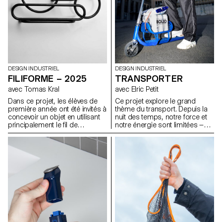
soufflés dans la cour de l'ECAL
avec le soutien des artisan.e.s
du fabricant de verre suisse
Niesenglass.
DESIGN INDUSTRIEL
DESIGN INDUSTRIEL
FILIFORME – 2025
TRANSPORTER
avec Tomas Kral
avec Elric Petit
Dans ce projet, les élèves de
Ce projet explore le grand
première année ont été invités à
thème du transport. Depuis la
concevoir un objet en utilisant
nuit des temps, notre force et
principalement le fil de
notre énergie sont limitées —
fercomme matériau de
c’est pourquoi nous avons
création. L’objectif était
toujours fait preuve d’inventivité
d’explorer les possibilités
pour déplacer les choses qui
expressives et structurelles de
nous entourent. Les élèves de
cette matière linéaire et
première année devaient
malléable, en développant une
concevoir un objet capable de
approche personnelle et
déplacer ou de transporter
innovante. Plier, tordre, tresser
intelligemment et
ou souder le fil devenait un
confortablement les éléments
moyen d’expérimenter la forme,
de leur choix.
l’équilibre et la légèreté, tout en
repensant la fonction de l’objet