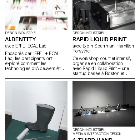
DESIGN INDUSTRIEL
DESIGN INDUSTRIEL
AI.DENTITY
RAPID LIQUID PRINT
avec EPFL+ECAL Lab
avec Bjorn Sparrman, Hamilton
Forsythe
Encadrés par l’EPFL + ECAL
Lab, les participants ont
Ce workshop court et intensif,
exploré comment les
organisé en collaboration
technologies d’IA peuvent être
avec Rapid Liquid Print — une
intégrées au design de
startup basée à Boston et
produits pour améliorer la
issue du Self-Assembly Lab du
fonctionnalité et enrichir
MIT — a permis d’explorer les
l’expérience utilisateur. Au cours
fondements de l’Embedded 3D
de cette semaine d’atelier, les
Printing, en questionnant de
étudiants du BA ont étudié les
manière à la fois technique et
fondements théoriques de l’IA
poétique ce qu’est une courbe,
tout en expérimentant des
une surface ou un volume
applications pratiques à travers
épaissi lorsqu’il passe du
divers cas d’usage.
monde numérique à la réalité
physique.
DESIGN INDUSTRIEL
MEDIA & INTERACTION DESIGN