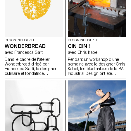
d’étude appliqués pour
explorer et définir un ensemble
de méthodes de travail
exemplaires, capables
d'informer et d'inspirer les
futurs utilisateurs.
DESIGN INDUSTRIEL
DESIGN INDUSTRIEL
WONDERBREAD
CIN CIN !
avec Francesca Sarti
avec Chris Kabel
Dans le cadre de l'atelier
Pendant un workshop d'une
Wonderbread dirigé par
semaine avec le designer Chris
Francesca Sarti, la designer
Kabel, les étudiant.e.s de la BA
culinaire et fondatrice
Industrial Design ont été
d'Arabeschi di Latte, les
invité.e.s à concevoir un verre
étudiants BA design industriel
pour une boisson de leur choix,
ont exploré l'histoire, les
qu'il s'agisse d'un cocktail,
traditions, les rituels et les
d'une bière fraîche, d'un
recettes liés au pain, afin
Negroni traditionnel ou
d'imaginer de nouveaux pains
simplement d'un verre à eau
uniques.
pour étancher leur soif. Les
designs finaux reflètent les
caractéristiques de la boisson
ou soulignent la façon dont la
boisson est préparée, servie et
bue. Tous les verres ont été