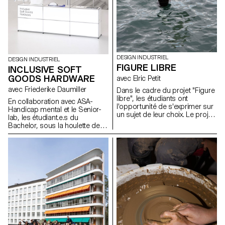
DESIGN INDUSTRIEL
DESIGN INDUSTRIEL
FIGURE LIBRE
INCLUSIVE SOFT
GOODS HARDWARE
avec Elric Petit
avec Friederike Daumiller
Dans le cadre du projet "Figure
libre", les étudiants ont
En collaboration avec ASA-
l'opportunité de s'exprimer sur
Handicap mental et le Senior-
un sujet de leur choix. Le projet
lab, les étudiant.e.s du
encourage l'intégration de
Bachelor, sous la houlette de la
recherches personnelles ou
designer Friederike Daumiller,
leur mémoire, ainsi que le choix
présentent une collection de
d'un domaine correspondant à
pièces de fermeture et de
leurs aspirations
systèmes de fixation pour
professionnelles après leurs
vêtements, sacs et accessoires
études, que ce soit dans le
à porter qui facilitent leur
mobilier, la mobilité, les objets
utilisation, contribuant ainsi à
connectés ou tout autre
les rendre plus universels et
domaine.
inclusifs.