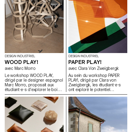
atelier d'écriture avec un
composants techniques, les
journaliste professionnel, qui a
incitant à explorer des
débouché sur 25 articles
approches innovantes en
rédigés par les étudiants sur
termes de forme, de matérialité
leurs projets individuels,
et de fonctionnalité.
rassemblés dans un journal
imprimé.
DESIGN INDUSTRIEL
DESIGN INDUSTRIEL
WOOD PLAY!
PAPER PLAY!
avec Marc Morro
avec Clara Von Zweigbergk
Le workshop WOOD PLAY,
Au sein du workshop PAPER
dirigé par le designer espagnol
PLAY!, dirigé par Clara von
Marc Morro, proposait aux
Zweigbergk, les étudiant·e·s
étudiant·e·s d’explorer le bois
ont exploré le potentiel
en tant que système de
expressif du papier et du
construction ouvert et
carton afin de réinventer des
accessible à tous les publics.
abat-jour destinés à des
L’objectif était de stimuler la
luminaires de plafond, muraux,
créativité et l’expérimentation à
sur pied, de chevet, de table ou
travers la conception de
portables. L’accent a été mis
modules ludiques et
sur l’expérimentation et le jeu —
reconfigurables, exploitant les
en testant les possibilités et les
potentialités et les contraintes
limites du papier, de la lumière,