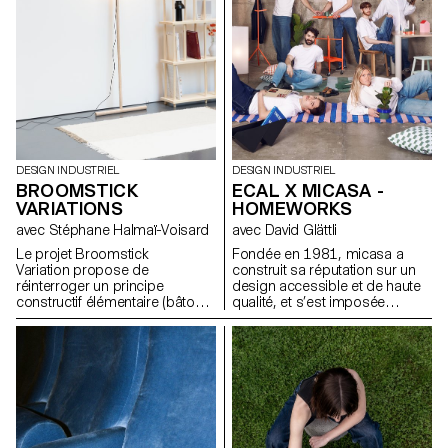
enjeux, les formes et les
usages liés au thème abordé.
DESIGN INDUSTRIEL
DESIGN INDUSTRIEL
BROOMSTICK
ECAL X MICASA -
VARIATIONS
HOMEWORKS
avec Stéphane Halmaï-Voisard
avec David Glättli
Le projet Broomstick
Fondée en 1981, micasa a
Variation propose de
construit sa réputation sur un
réinterroger un principe
design accessible et de haute
constructif élémentaire (bâtons,
qualité, et s’est imposée
assemblages visibles, structure
comme leader en Suisse.
modulable) et d’explorer son
Fidèle à une approche du
potentiel pour générer de
design démocratique, pensée
nouveaux objets et mobiliers
pour s’intégrer naturellement au
adaptés à des usages
quotidien, l’entreprise s’est
contemporains. L’objectif est
associée à l'ECAL pour
de comprendre comment cette
développer HOMEWORKS, une
logique de conception, pensée
collection limitée invitant une
comme accessible et
nouvelle génération à repenser