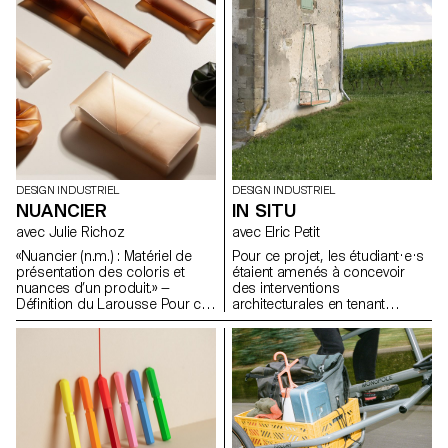
du matériau, tout en évitant une
de la couleur et de la forme
approche formelle trop
pour développer de nouvelles
enfantine.
expressions lumineuses.
DESIGN INDUSTRIEL
DESIGN INDUSTRIEL
NUANCIER
IN SITU
avec Julie Richoz
avec Elric Petit
«Nuancier (n.m.) : Matériel de
Pour ce projet, les étudiant·e·s
présentation des coloris et
étaient amenés à concevoir
nuances d’un produit.» —
des interventions
Définition du Larousse Pour ce
architecturales en tenant
projet, les étudiant·e·s ont
compte des caractéristiques
conçu et développé leurs
d'un lieu choisi avec précision.
propres teintes, surfaces,
Ils devaient sélectionner un
assemblages et matières,
bâtiment inspirant pour y
qu'ils ont nuancés en plusieurs
intégrer leur objet ou
échantillons et assemblés
intervention, en pensant à en
ensuite pour créer leur propre
améliorer la fonctionnalité ou à
nuancier.
le protéger de l'usure. Dans le
cadre de cet exercice, les