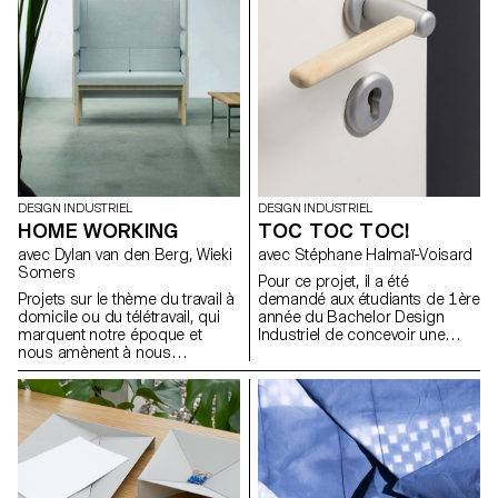
valise lors d’un voyage, ces
objets un peu oubliés du
quotidien ont été explorés et
mis à jour par les étudiant.e.s,
qui ont considéré les diverses
possibilités de scénarios et de
rituels.
DESIGN INDUSTRIEL
DESIGN INDUSTRIEL
HOME WORKING
TOC TOC TOC!
avec Dylan van den Berg, Wieki
avec Stéphane Halmaï-Voisard
Somers
Pour ce projet, il a été
Projets sur le thème du travail à
demandé aux étudiants de 1ère
domicile ou du télétravail, qui
année du Bachelor Design
marquent notre époque et
Industriel de concevoir une
nous amènent à nous
poignée ou un bouton de
interroger à la fois sur ce qu'est
porte. Ils ont dû se concentrer
le travail, et sur la manière et le
principalement sur la pièce sur
lieu où nous travaillons. La
laquelle la main se pose pour
récente expérience de travail à
fermer, ouvrir, tirer à soi ou
distance nous a donné de
pousser une porte. La
nombreuses idées nouvelles.
typologie de leur poignée était
Cette expérience pourrait
libre, pour autant qu’elle soit
déboucher sur de nouvelles
compatible avec un