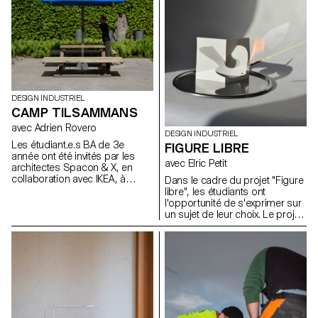
les pièces moulées
comportent des particularités
singulières inhérentes au
processus du moulage. Les
moules (matériaux libres) à
même titre que les objets
moulés en plâtre ont été
montré aux évaluations sous la
DESIGN INDUSTRIEL
forme d'une exposition
CAMP TILSAMMANS
collective.
avec Adrien Rovero
DESIGN INDUSTRIEL
Les étudiant.e.s BA de 3e
FIGURE LIBRE
année ont été invités par les
avec Elric Petit
architectes Spacon & X, en
collaboration avec IKEA, à
Dans le cadre du projet "Figure
concevoir un abri pour un
libre", les étudiants ont
événement à Helsingborg, en
l'opportunité de s'exprimer sur
Suède. Cet abri fait partie du
un sujet de leur choix. Le projet
camp Tillsammans ("Tous
encourage l'intégration de
ensemble"). L'objectif était de
recherches personnelles ou
concevoir une
leur mémoire, ainsi que le choix
microarchitecture qui réponde
d'un domaine correspondant à
aux préoccupations actuelles,
leurs aspirations
favorise les interactions
professionnelles après leurs
sociales et offre une expérience
études, que ce soit dans le
de vie unique.
mobilier, la mobilité, les objets
connectés ou tout autre