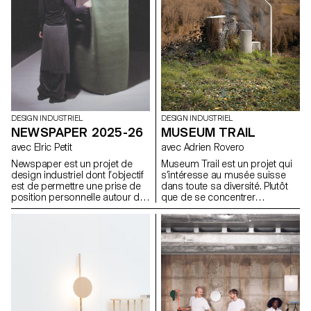
DESIGN INDUSTRIEL
DESIGN INDUSTRIEL
MUSEUM TRAIL
NEWSPAPER 2025-26
avec Adrien Rovero
avec Elric Petit
Museum Trail est un projet qui
Newspaper est un projet de
s’intéresse au musée suisse
design industriel dont l’objectif
dans toute sa diversité. Plutôt
est de permettre une prise de
que de se concentrer
position personnelle autour du
uniquement sur les grandes
sujet de son choix. Le projet
institutions largement
s’appuie sur un article issu de
fréquentées, le projet explore
la presse ou d’un magazine
ce que signifie aujourd’hui «
spécialisé, utilisé comme point
musée » dans un pays qui
de départ conceptuel et
compte plus de mille structures
critique. À travers l’analyse,
muséales, soit l’une des plus
l’interprétation et la traduction
fortes densités au monde.
de ce contenu écrit, le projet
invite à développer une réflexion
de design, en questionnant les