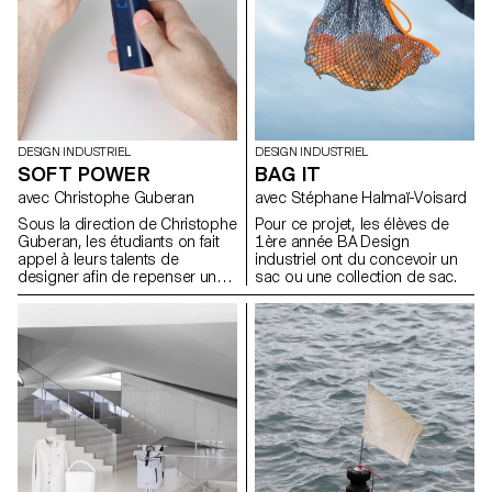
à travers la contrainte du
matériau.
DESIGN INDUSTRIEL
DESIGN INDUSTRIEL
SOFT POWER
BAG IT
avec Christophe Guberan
avec Stéphane Halmaï-Voisard
Sous la direction de Christophe
Pour ce projet, les élèves de
Guberan, les étudiants on fait
1ère année BA Design
appel à leurs talents de
industriel ont du concevoir un
designer afin de repenser un
sac ou une collection de sac.
objet du quotidient qui
consomme d’avantage
d’énergie qu’il ne devrait.Grace
à leurs sens de l’observation ils
ont choisis une typologie
d’objet contemporain
énergivore et on réduit sa
dépendance en énergie lors de
son utilisation.