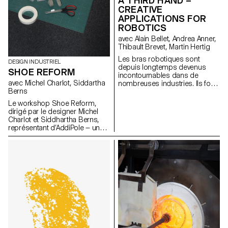
A THIRD HAND –
CREATIVE
APPLICATIONS FOR
ROBOTICS
avec Alain Bellet, Andrea Anner,
Thibault Brevet, Martin Hertig
Les bras robotiques sont
DESIGN INDUSTRIEL
depuis longtemps devenus
SHOE REFORM
incontournables dans de
avec Michel Charlot, Siddartha
nombreuses industries. Ils font
Berns
depuis peu également leur
entrée rapide au sein de
Le workshop Shoe Reform,
studios d'art et de design.
dirigé par le designer Michel
Cependant, l’accès aux flux et
Charlot et Siddhartha Berns,
méthodes de travail exigés par
représentant d’AddiPole — un
ces machines reste difficile et
hub dédié au reverse
cela notamment en raison d'un
engineering et à la fabrication
manque évident de ressources
additive — a rassemblé les
de référence adaptées à cette
étudiant·e·s autour d’une
communauté. Il en va de même
exploration innovante des
au sein des écoles d’art et de
technologies de numérisation
design qui investissent de plus
3D, en collaboration avec le
en plus souvent dans ce type
Technopôle Sainte-Croix.
d’équipement sans pour autant
avoir les ressources pour les
exploiter. Ce projet de
recherche se base sur des cas