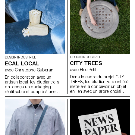
économique, peut être
la manière dont les espaces de
actualisée face aux enjeux de
vie se façonnent et la façon
durabilité, de fonctionnalité et
dont le design peut devenir une
d’esthétique.
présence active et porteuse de
sens dans les usages de tous
les jours.
DESIGN INDUSTRIEL
DESIGN INDUSTRIEL
CITY TREES
ECAL LOCAL
avec Elric Petit
avec Christophe Guberan
Dans le cadre du projet CITY
En collaboration avec un
TREES, les étudiant·e·s ont été
artisan local, les étudiant·e·s
invité·e·s à concevoir un objet
ont conçu un packaging
en lien avec un arbre choisi
réutilisable et adapté à une
dans l’espace urbain
production en série. Le projet
Lausannois. En s’appuyant sur
visait à valoriser un produit
une approche inspirée de la
alimentaire du quotidien tout en
dendrologie, ils ont observé un
répondant aux enjeux actuels
arbre existant et imaginé une
liés au transport, à la durabilité
intervention discrète,
et à la seconde vie des
respectueuse et réversible. Le
emballages. L’intervention
projet devait mettre en valeur
devait être simple, fonctionnelle
les particularités du végétal tout
et écologique, et proposer un