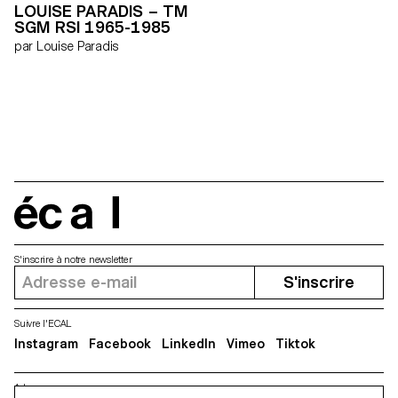
LOUISE PARADIS – TM
travail consiste en la
SGM RSI 1965-1985
construction de nos prises de
vue. Nous choisissons,
par Louise Paradis
agençons et mettons en scène
chaque élément participant à
l’image finale. Au final, nous
présentons une exploration
photographique en plusieurs
séquences narratives
comportant chacune une
identité propre et nouvelle. »
Matthieu Lavanchy & Jonas
Marguet
écal
S'inscrire à notre newsletter
S'inscrire
Suivre l'ECAL
Instagram
Facebook
LinkedIn
Vimeo
Tiktok
Adresse