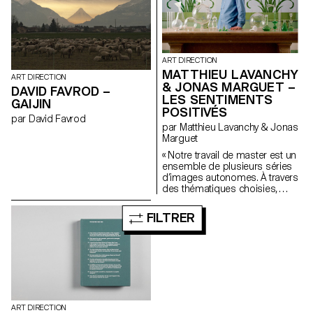
nombreuses interrogations sur
Vacheron forment ce premier
le monde du sport et de
numéro de Spheres. spheres-
l’olympisme…
publication.ch
ART DIRECTION
MATTHIEU LAVANCHY
ART DIRECTION
& JONAS MARGUET –
DAVID FAVROD –
LES SENTIMENTS
GAIJIN
POSITIVÉS
par David Favrod
par Matthieu Lavanchy & Jonas
Marguet
« Notre travail de master est un
ensemble de plusieurs séries
d’images autonomes. À travers
des thématiques choisies,
nous avons cherché à créer un
genre photographique
FILTRER
s’appuyant sur une diversité de
formes, de couleurs et de
matériaux. De manière
générale, le style des images
s’inspire de représentations
classiques relatives à l’art tout
en puisant certains code dans
la photographie commerciale.
ART DIRECTION
Une partie essentielle de notre