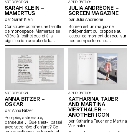
ART DIRECTION
ART DIRECTION
SARAH KLEIN –
JULIA ANDRÉONE –
MAMERTUS
SCREEN MAGAZINE
par Sarah Klein
par Julia Andréone
Constituée comme une famille
Screen est un magazine
de monospace, Mamertus se
indépendant qui propose au
réfère à l’esthétique et à la
lecteur ce moment de recul sur
signification sociale de la
nos comportements
machine à écrire. La police se
quotidiens par rapport aux
compose de trois coupes
écrans. Ce premier numéro se
interchangeables : serif regular,
concentre sur l’étude de la
serif bold et sans serif regular.
notion d’espace et sur les
En outre, quelques glyphes
transformations que l’écran y
alternatifs sortent de la grille
engendre. Des écrivains, des
rigide de monospace et offrent
photographes, des designers
une utilisation plus ludique de la
explorent le lien entre l’espace
police.
physique et l’espace virtuel ;
l’écran devient frontière, ou
interface. Ce projet fut une
ART DIRECTION
ART DIRECTION
bonne expérience pour
KATHARINA TAUER
ANNA BITZER –
comprendre toutes les étapes
AND MARTINA
OSKAR
de la création d’un magazine :
VIERTHALER –
par Anna Bitzer
de sa conception à sa
ANOTHER ICON
production.
Pompier, astronaute,
par Katharina Tauer and Martina
danseuse… Que s'est-il passé
Vierthaler
avec votre rêve d´enfant ? Ce
livre questionne les tenants et