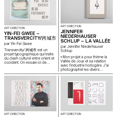
autoroutes à seize voies, à la
obstacle identitaire et culturel; il
manières de villes comme Los
est de nationalité
Angeles, et où il est fréquent de
espagnole. J'ai pris le parti de
rouler des heures pour aller
raconter ce trouble sous la
travailler dans l'émirat voisin.
forme d'un voyage onirique. Yo
Les voitures étant détaxées, la
soy de Las Vegas définit
ART DIRECTION
compétition pour avoir la plus
l'identité et la culture comme
ART DIRECTION
JENNIFER
incroyable fait rage et ce jusque
des constructions mentales
YIN-FEI GWEE –
dans les inscriptions des
NIEDERHAUSER
empiriques, une forme
TRANSVERCITY/跨城市
plaques d'immatriculation. La
d'histoire que l'on se crée, et
SCHLUP – LA VALLÉE
par Yin-Fei Gwee
voiture est une manière de
non comme des entités
par Jennifer Niederhauser
s'affirmer, de draguer, et bien
essentielles et immanentes. J'ai
Transvercity/ 跨城市 est un
Schlup
entendu d'afficher sa classe
tenté de construire un discours
projet typographique qui traite
sociale dans un monde où il
qui m'est propre à travers un
« Mon projet a pour thème la
du clash culturel entre orient et
est interdit d'approcher
langage composite et
Vallée de Joux et sa relation
occident. On essaie ici de
directement une femme et où
métaphorique afin de réifier et
avec l’industrie horlogère. J’ai
comprendre pourquoi nous
l'habit traditionnel, le dishdash
réinterpréter ces diverses
photographié les divers
sommes toujours à la
pour les hommes, l'abaya pour
visions de l'Espagne.
aspects de cet endroit, les ai
recherche d'exotisme. L'herbe
les femmes, est de rigueur. J'ai
montrés sous un angle
est-elle plus verte chez le
voulu documenter la soudaine
différent de celui dont on les
voisin? Transvercity explore le
modernisation des E.A.U. et sa
voit d’ordinaire. Les
phénomène de distance et sa
conséquence sur les culture
photographies sont
représentation abstraite. Pour
nomade et ornementale, qui
manipulées, retouchées et
ce faire, une police de
sont l'héritage ancestral propre
mises en scène pour créer une
caractère bilingue a été créée:
à ces pays. Entre désert et
réalité fabriquée et perturber le
Fexy Sans. La version latine est
Gotham City, Islam et pouvoir
spectateur. Présenté à côté
à casse unique et trouve son
d'achat.
d’un accrochage, ce projet
origine dans la hauteur fixe des
ART DIRECTION
ART DIRECTION
prend la forme d’un livre.
signes chinois.