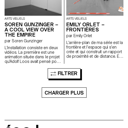
un secret.
ARTS VISUELS
ARTS VISUELS
SOREN GUNZINGER –
EMILY ORLET –
A COOL VIEW OVER
FRONTIÈRES
THE EMPIRE
par Emily Orlet
par Soren Gunzinger
L’arrière-plan de ma série est la
frontière et l’espace qui s’en
L’installation consiste en deux
crée et qui construit un rapport
vidéos. La première est une
de proximité et de distance. En
animation située dans le projet
même temps, je travaille avec
qu’Adolf Loos avait pensé pour
des matériaux quotidiens et
Joséphine Baker, avec une
habituels.
araignée espionne et critique.
FILTRER
La seconde illumine un store
par un court dialogue. Le travail
est concerné par des
questions de citation et de
CHARGER PLUS
voyeurisme, également d’effets
comiques et de retournements.