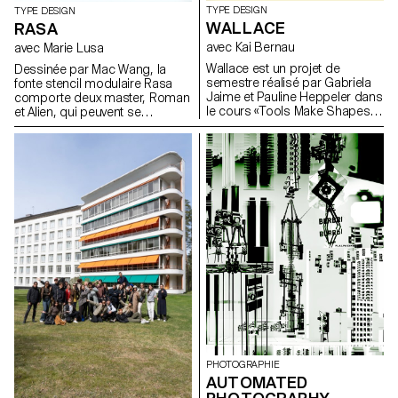
TYPE DESIGN
TYPE DESIGN
WALLACE
RASA
avec Kai Bernau
avec Marie Lusa
Wallace est un projet de
Dessinée par Mac Wang, la
semestre réalisé par Gabriela
fonte stencil modulaire Rasa
Jaime et Pauline Heppeler dans
comporte deux master, Roman
le cours «Tools Make Shapes»
et Alien, qui peuvent se
de Kai Bernau. «Nous avons
complémentent et se
travaillé à partir de la danse et
superposent. Projet de
des mouvements du corps, ce
semestre. Mentor: Marie Lusa.
qui nous a porté à
expérimenter deux types de
mécanismes. Dans un premier
temps, le principe des ciseaux,
et dans un second celui du
compas. Cette seconde piste a
été développée plus
précisément, car elle nous
offrait une typologie qui permet
de traduire des mouvements
de pivot, de rotation, de
glissade, and une structure
typographique libre. Il était
important pour nous de
PHOTOGRAPHIE
montrer comment deux
AUTOMATED
mouvements se coordonnent
pour ne faire qu’un; nous avons