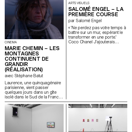
qui explose dans les circuits ce
ARTS VISUELS
l’archivage numérique et
microphone transforme le son
SALOMÉ ENGEL – LA
l’obsolescence programmée.
en électricité de la
PREMIÈRE COURSE
Alors que l’abstraction d’un
communication sociale et des
fichier numérique peut sembler
ouvertures jeu infini
par Salomé Engel
intemporelle, le danger
d’interprétation désir tu
« ‘Ne perdez pas votre temps à
imminent de perdre encore
m’entends maintenant
battre sur un mur, espérant le
plus de souvenirs nous oblige
transition glissante infinie le
transformer en une porte.'
à réfléchir sur notre façon de
dernier watt quitte l’émetteur
Coco Chanel J’ajouterais
les archiver.
CINEMA
désert de sens Une
seulement : 3 2 1 GO. »
phonearchaeology.com
MARIE CHEMIN – LES
désensualisation du langage
MONTAGNES
CONTINUENT DE
GRANDIR
(RÉALISATION)
avec Stéphane Batut
Laurence, une quinquagénaire
parisienne, vient passer
quelques jours dans un gîte
isolé dans le Sud de la France.
Là-bas elle rencontre Antoine,
le jeune propriétaire des lieux.
Ce dernier, un peu rustre et
macho, tente de la séduire
maladroitement. Mais Laurence
est là dans un but précis: lui
remettre une lettre renfermant