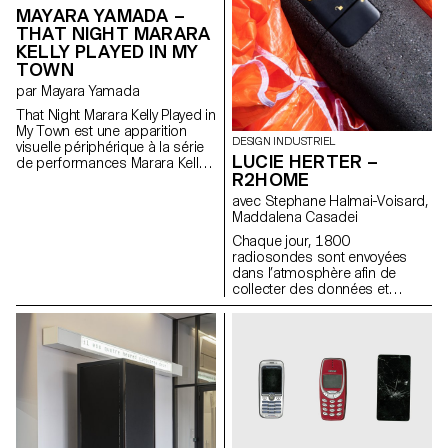
MAYARA YAMADA –
ou palmiers Qu’on sème Qui
naissent Un jardin d’Egypte ?
THAT NIGHT MARARA
KELLY PLAYED IN MY
TOWN
par Mayara Yamada
That Night Marara Kelly Played in
My Town est une apparition
DESIGN INDUSTRIEL
visuelle périphérique à la série
LUCIE HERTER –
de performances Marara Kelly
R2HOME
Art Show dans laquelle Mayara
Yamada est en train de créer
avec Stephane Halmai-Voisard,
une auto-mythologie où elle
Maddalena Casadei
cherche Marara Kelly, son entité
Chaque jour, 1800
personnelle de la fête, l’entité
radiosondes sont envoyées
gardienne de ses rêves
dans l’atmosphère afin de
d’enfance dans une soirée
collecter des données et
divisée en cinq chapitres. Le
d’établir des prévisions
projet présente une série de
météorologiques. Mais
photographies qui
seulement 20% des
commencent en Amazonie
instruments sont récupérés à
brésilienne et finissent vers le
travers le monde. R2Home est
Lac Léman. Aussi bien qu’une
une solution développée par
banderole typique en Amazonie
Yohan Hadjil, étudiant à l’EPFL
brésilienne, qu’ici annonce une
pour contrer ce problème.
fête d’autre monde, le monde
C’est un robot parapente
où transite Marara est magique,