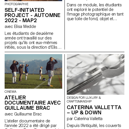
et finalement « gagnent » ou «
PHOTOGRAPHIE
Dans ce module, les étudiants
perdent » le jeu. Le cours a
SELF-INITIATED
ont exploré le potentiel de
également introduit des outils
l'image photographique en tant
pratiques, en apprenant les
PROJECT - AUTOMNE
que toile de fond, objet et
fondements de la
2022 - MAP2
accessoire. Les étudiants ont
programmation créative et la
avec Elisa Medde
fabriqué des images à la fois
manière de (mal)utiliser les
dans le but de les réimaginer et
logiciels et les systèmes
Les étudiants de deuxième
pour leurs possibilités
d'imagerie automatisés.
année ont travaillé sur des
sculpturales, pour aboutir à un
projets qu'ils ont eux-mêmes
travail qui étudie le potentiel
initiés, sous la direction d'Elisa
d'un cycle sans fin d'images et
Medde.
d'objets. Les étudiants ont pris
en compte la mise en scène de
l'œuvre, ainsi que le site
conceptuel et physique auquel
elle est destinée.
CINEMA
ATELIER
DESIGN FOR LUXURY &
DOCUMENTAIRE AVEC
CRAFTSMANSHIP
CATERINA VALLETTA
GUILLAUME BRAC
– UP & DOWN
avec Guillaume Brac
par Caterina Valletta
L'atelier documentaire de
l'année 2022 a été dirigé par
Depuis l’Antiquité, les couverts