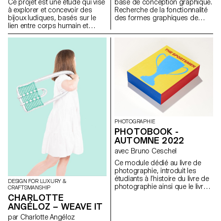
base de conception graphique.
Ce projet est une étude qui vise
Recherche de la fonctionnalité
à explorer et concevoir des
des formes graphiques de
bijoux ludiques, basés sur le
l’objet à 2 dimensions à l’objet
lien entre corps humain et
à 3 dimensions. Il s’agit d’une
bijoux en termes d’émotion. J’ai
collection de vases réalisés
ainsi créé différentes formes,
avec différents agencements
en faisant tourner les différents
de grilles. Que ce soit à poser
éléments, inspirés des
au sol ou sur le bureau,
mosaïques turques
travaillés comme une sculpture
traditionnelles.
d’art. Pour mettre les fleurs
dans le vase, faites en sorte
que le vase fonctionne comme
une peinture en 3 dimensions.
PHOTOGRAPHIE
PHOTOBOOK -
AUTOMNE 2022
avec Bruno Ceschel
Ce module dédié au livre de
photographie, introduit les
étudiants à l’histoire du livre de
DESIGN FOR LUXURY &
photographie ainsi que le livre
CRAFTSMANSHIP
d’artiste, pour les amener à
CHARLOTTE
réfléchir sur différentes
ANGÉLOZ – WEAVE IT
stratégies et approches de la
par Charlotte Angéloz
production contemporaine d’un