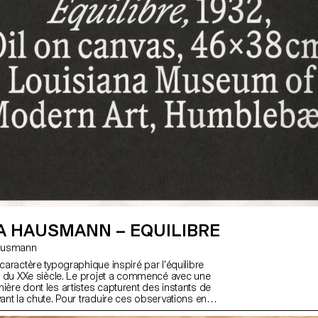
A HAUSMANN – EQUILIBRE
 Hausmann
 caractère typographique inspiré par l’équilibre
art du XXe siècle. Le projet a commencé avec une
ière dont les artistes capturent des instants de
vant la chute. Pour traduire ces observations en
t approches ont été exploré, incluant des contre-