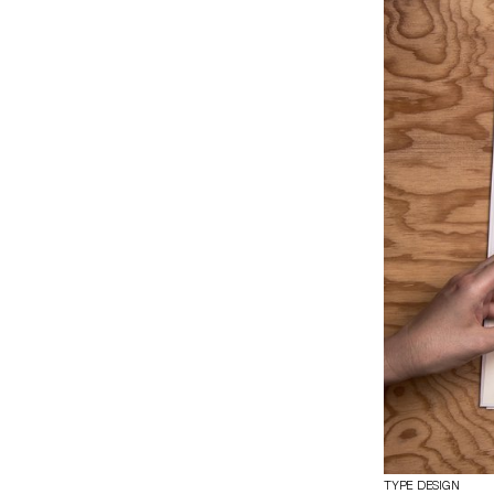
formes contradi
matérielle. La v
tension vertica
L’inclinaison ma
d’instabilité. E
forte grâce à la 
TYPE DESIGN