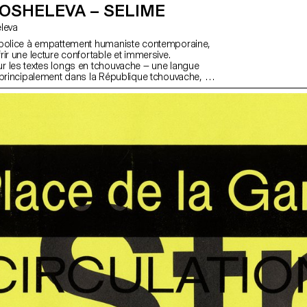
OSHELEVA – SELIME
eleva
 police à empattement humaniste contemporaine,
ir une lecture confortable et immersive.
 les textes longs en tchouvache — une langue
 principalement dans la République tchouvache, en
lie ancrage culturel et grande polyvalence dans les
ique et latin. S'inspirant des premières polices
des traditions humanistes néerlandaises du XXe
éinterprète ces influences à travers une voix
ésolument contemporaine. La famille se décline en
accompagnées de leurs italiques, offrant une
 pour les usages éditoriaux, littéraires,
dans un contexte multilingues.