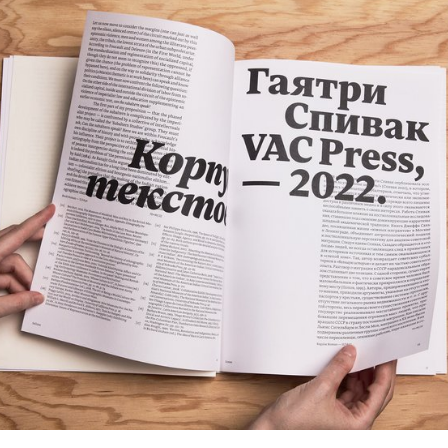
ctoires, des formes extrêmes et une instabilité
ersion finale adopte une approche plus subtile :
le, proportions condensées et courbes tendues.
rquée de l’italique accentue encore l’impression
quilibre n’est pas un contenant neutre, mais une voix
friction entre romain et italique.