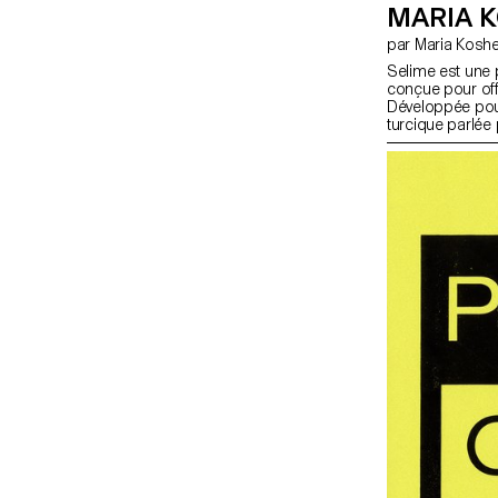
MARIA K
par Maria Kosh
Selime est une
conçue pour offr
Développée pour
turcique parlée
Russie — elle al
alphabets cyrill
tchouvaches et 
siècle, Selime r
typographique r
cinq graisses, 
grande souplesse
principalement 