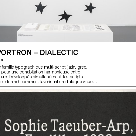
PORTRON – DIALECTIC
ron
 famille typographique multi-script (latin, grec,
çu pour une cohabitation harmonieuse entre
ture. Développés simultanément, les scripts
cle formel commun, favorisant un dialogue visuel
leurs singularités. Composée de sept graisses
a famille reflète une tension entre perturbation
ée (au sein du dessin même) et texture textuelle
 typographique), interrogeant des normes de
es depuis plus de quatre siècles. Ces subtiles
iennent interroger nos habitudes de lecture,
 critique entre lisibilité et langage, invitant à
apport au texte.