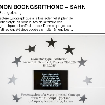
NON BOONGSRITHONG – SAHN
n Boongsrithong
ctère typographique à la fois solennel et plein de
ur élargir les possibilités de la famille des
graphiques dite «Thai Loop ». Dans ce projet, les
t latines ont été développées simultanément. Les
de l’une peuvent influencer et s’intégrer à l’autre,
langage visuel cohérent. Bien que l’écriture thaïe
érente de l’alphabet latin, les deux partagent un
rmes similaires; disjointes, elles cherchent
moments de connexion. Sahn vise à encourager un
es deux écritures en mettant en valeur leurs
 communes, leur ton et leur texture, tout en
 différences culturelles uniques.