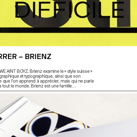
RRER – BRIENZ
 WE AINT BOYZ. Brienz examine le « style suisse »
graphique et typographique, ainsi que son
le que l’on apprend à apprécier, mais qui ne parle
 tout le monde. Brienz est une famille
omposée de quatre styles, allant de Buch à Kursiv,
Schmalfett. Un caractère typographique plus
laire, ancré dans un autre ensemble de valeurs. À
ulture mash-up dans la musique, cette police de
ge des influences contrastées pour créer quelque
r mais nouveau, réactif, vivant, avec sa propre voix.
éconstruction, puis reconstruction. Des bisous de
t !