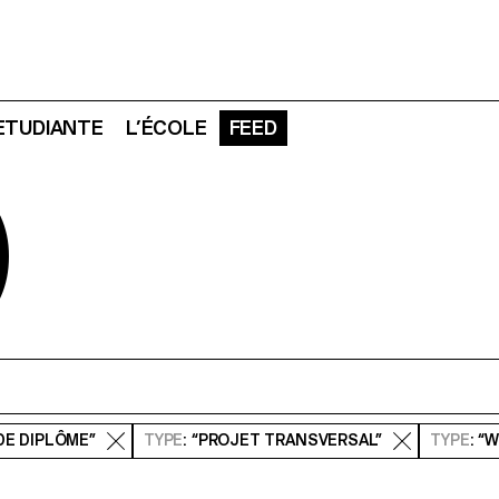
 ETUDIANTE
L’ÉCOLE
FEED
D
DE DIPLÔME”
TYPE
: “PROJET TRANSVERSAL”
TYPE
: “