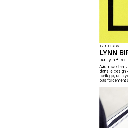
TYPE DESIGN
LYNN BI
par Lynn Birrer
Avis important :
dans le design 
héritage, un sty
pas forcément à
typographique c
et de Schmal à 
humain, vernacu
l’image de la c
caractère mélan
chose de familie
Construction, d
Brienz. Type bea