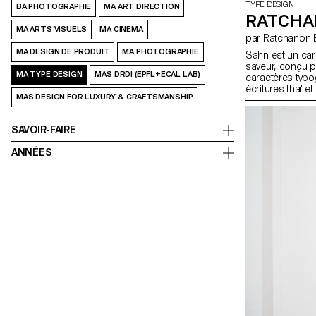
TYPE DESIGN
BA PHOTOGRAPHIE
MA ART DIRECTION
RATCHA
MA ARTS VISUELS
MA CINEMA
par Ratchano
MA DESIGN DE PRODUIT
MA PHOTOGRAPHIE
Sahn est un cara
saveur, conçu po
MA TYPE DESIGN
MAS DRDI (EPFL+ECAL LAB)
caractères typo
écritures thaï e
MAS DESIGN FOR LUXURY & CRAFTSMANSHIP
caractéristiques 
créant ainsi un 
semble très diff
SAVOIR-FAIRE
répertoire de fo
toutefois des 
ANNÉES
dialogue entre c
caractéristiques
respectant leurs