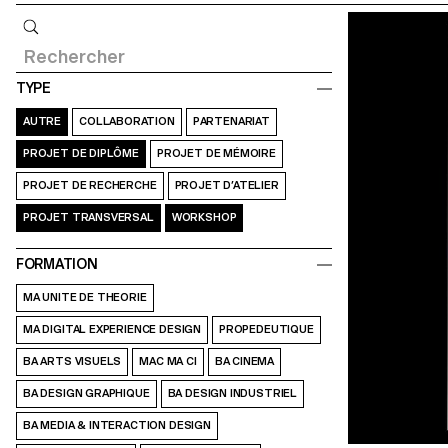
Requête
TYPE
AUTRE
COLLABORATION
PARTENARIAT
PROJET DE DIPLÔME
PROJET DE MÉMOIRE
PROJET DE RECHERCHE
PROJET D’ATELIER
PROJET TRANSVERSAL
WORKSHOP
FORMATION
MA UNITE DE THEORIE
MA DIGITAL EXPERIENCE DESIGN
PROPEDEUTIQUE
BA ARTS VISUELS
MAC MA CI
BA CINEMA
BA DESIGN GRAPHIQUE
BA DESIGN INDUSTRIEL
BA MEDIA & INTERACTION DESIGN