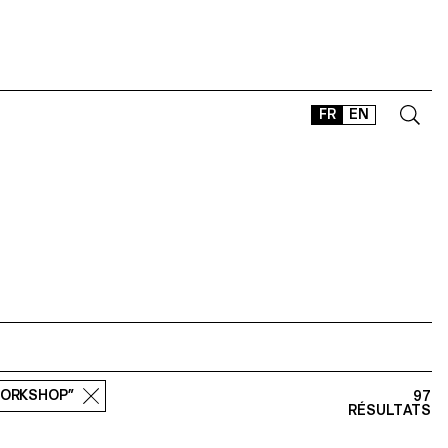
FR
EN
CONTACT
SHOP
TYPEFACES
OFFLINE-ONLINE
Instagram
Facebook
LinkedIn
Vimeo
Tikt
WORKSHOP”
97
RÉSULTATS