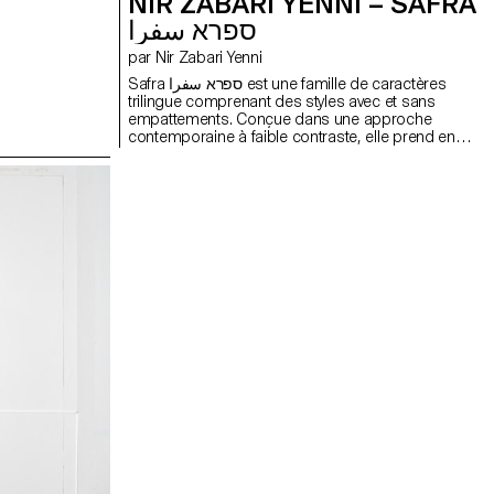
NIR ZABARI YENNI – SAFRA
ספרא سفرا
par Nir Zabari Yenni
Safra ספרא سفرا est une famille de caractères
trilingue comprenant des styles avec et sans
empattements. Conçue dans une approche
contemporaine à faible contraste, elle prend en
charge les écritures hébraïque, arabe et latine,
avec une composition typographique claire et
cohérente entre les langues. En équilibrant les
différences structurelles tout en préservant la voix
unique et l’identité de chaque écriture, Safra ספרא
سفرا favorise une communication multilingue
sans imposer d’uniformité. Le design agit comme
un pont entre les systèmes d’écriture, maintenant
l’harmonie visuelle et l’intégrité typographique. Elle
est adaptée à la lecture prolongée comme à
l’affichage dans des contextes culturels, éducatifs
et publics.