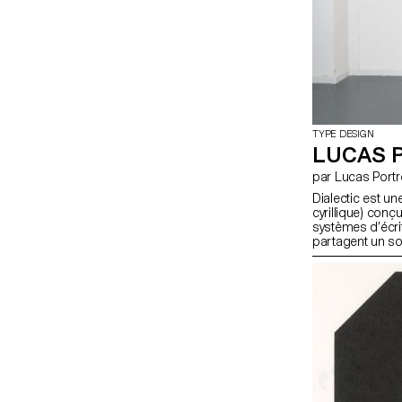
TYPE DESIGN
LUCAS 
par Lucas Port
Dialectic est une
cyrillique) con
systèmes d’écri
partagent un so
respectueux de 
avec italiques, l
visuelle maîtris
cohérente (gris
lisibilité établi
perturbations, v
ouvrant un espace
repenser notre r