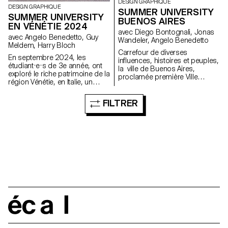
DESIGN GRAPHIQUE
DESIGN GRAPHIQUE
SUMMER UNIVERSITY
SUMMER UNIVERSITY
BUENOS AIRES
EN VÉNÉTIE 2024
avec Diego Bontognali, Jonas
avec Angelo Benedetto, Guy
Wandeler, Angelo Benedetto
Meldem, Harry Bloch
Carrefour de diverses
En septembre 2024, les
influences, histoires et peuples,
étudiant·e·s de 3e année, ont
la ville de Buenos Aires,
exploré le riche patrimoine de la
proclamée première Ville
région Vénétie, en Italie, un
UNESCO de Design en 2005,
territoire à la croisée de
a su saisir l'essence de la
l’histoire artistique, culturelle et
diversité et de la créativité pour
FILTRER
industrielle. Ce voyage a offert
développer une des industries
aux étudiant·e·s une précieuse
du design les plus solides et
immersion entre tradition et
productives du continent
innovation, en leur permettant
sudaméricain. Forte d’une
d’expérimenter différentes
tradition d’expression militante
facettes du design et de
et populaire présente depuis
l’édition à travers des
des années, le nombre
rencontres enrichissantes.
impressionnant d'interventions
graphiques souligne
l'importance et la spécificité de
l'expression graphique
argentine. Cette tradition
écal
continue de nourrir la scène
graphique et typographique c
ontemporaine qui s’inspire