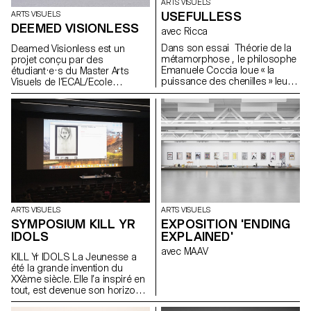
ARTS VISUELS
USEFULLESS
ARTS VISUELS
DEEMED VISIONLESS
avec Ricca
Dans son essai Théorie de la
Deamed Visionless est un
métamorphose , le philosophe
projet conçu par des
Emanuele Coccia loue « la
étudiant·e·s du Master Arts
puissance des chenilles » leur
Visuels de l’ECAL/Ecole
permettant de passer d’une
cantonale d’art de Lausanne.
existence à l’autre sans devoir
mourir ni renaître, faisant par là
basculer le monde sans le
toucher. Cet état amphibie
s’incarne dans la figure du
cocon, étape à la fois
intermédiaire et entière, qui
totalise plus que la somme de
deux moitiés. Le cocon est un
territoire borné mais sans
ARTS VISUELS
ARTS VISUELS
limites, ni complètement la vie,
SYMPOSIUM KILL YR
EXPOSITION 'ENDING
ni totalement la mort ; c’est une
IDOLS
EXPLAINED'
forme plurielle et poreuse
rendant compte simultanément
avec MAAV
KILL Yr IDOLS La Jeunesse a
de plusieurs réalités parfois
été la grande invention du
contradictoires. Les œuvres
XXème siècle. Elle l’a inspiré en
présentées ici font écho au
tout, est devenue son horizon,
principe de transition qui
son moteur. Nous avançons
gouverne cette exposition.