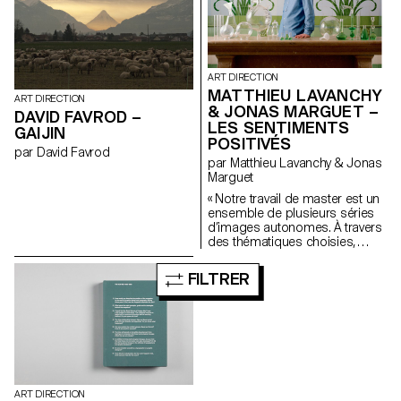
nombreuses interrogations sur
Vacheron forment ce premier
le monde du sport et de
numéro de Spheres. spheres-
l’olympisme…
publication.ch
ART DIRECTION
MATTHIEU LAVANCHY
ART DIRECTION
& JONAS MARGUET –
DAVID FAVROD –
LES SENTIMENTS
GAIJIN
POSITIVÉS
par David Favrod
par Matthieu Lavanchy & Jonas
Marguet
« Notre travail de master est un
ensemble de plusieurs séries
d’images autonomes. À travers
des thématiques choisies,
nous avons cherché à créer un
genre photographique
FILTRER
s’appuyant sur une diversité de
formes, de couleurs et de
matériaux. De manière
générale, le style des images
s’inspire de représentations
classiques relatives à l’art tout
en puisant certains code dans
la photographie commerciale.
ART DIRECTION
Une partie essentielle de notre