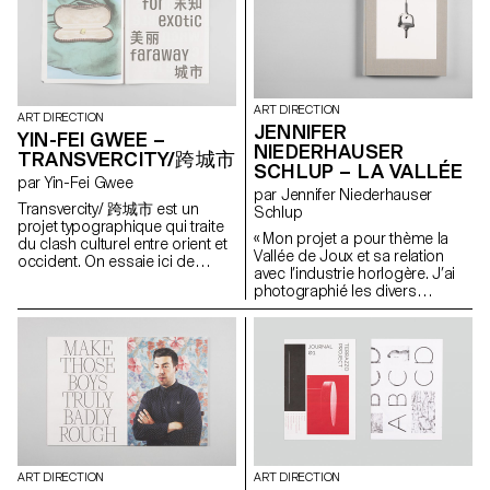
autoroutes à seize voies, à la
obstacle identitaire et culturel; il
manières de villes comme Los
est de nationalité
Angeles, et où il est fréquent de
espagnole. J'ai pris le parti de
rouler des heures pour aller
raconter ce trouble sous la
travailler dans l'émirat voisin.
forme d'un voyage onirique. Yo
Les voitures étant détaxées, la
soy de Las Vegas définit
ART DIRECTION
compétition pour avoir la plus
l'identité et la culture comme
ART DIRECTION
JENNIFER
incroyable fait rage et ce jusque
des constructions mentales
YIN-FEI GWEE –
dans les inscriptions des
NIEDERHAUSER
empiriques, une forme
TRANSVERCITY/跨城市
plaques d'immatriculation. La
d'histoire que l'on se crée, et
SCHLUP – LA VALLÉE
par Yin-Fei Gwee
voiture est une manière de
non comme des entités
par Jennifer Niederhauser
s'affirmer, de draguer, et bien
essentielles et immanentes. J'ai
Transvercity/ 跨城市 est un
Schlup
entendu d'afficher sa classe
tenté de construire un discours
projet typographique qui traite
sociale dans un monde où il
qui m'est propre à travers un
« Mon projet a pour thème la
du clash culturel entre orient et
est interdit d'approcher
langage composite et
Vallée de Joux et sa relation
occident. On essaie ici de
directement une femme et où
métaphorique afin de réifier et
avec l’industrie horlogère. J’ai
comprendre pourquoi nous
l'habit traditionnel, le dishdash
réinterpréter ces diverses
photographié les divers
sommes toujours à la
pour les hommes, l'abaya pour
visions de l'Espagne.
aspects de cet endroit, les ai
recherche d'exotisme. L'herbe
les femmes, est de rigueur. J'ai
montrés sous un angle
est-elle plus verte chez le
voulu documenter la soudaine
différent de celui dont on les
voisin? Transvercity explore le
modernisation des E.A.U. et sa
voit d’ordinaire. Les
phénomène de distance et sa
conséquence sur les culture
photographies sont
représentation abstraite. Pour
nomade et ornementale, qui
manipulées, retouchées et
ce faire, une police de
sont l'héritage ancestral propre
mises en scène pour créer une
caractère bilingue a été créée:
à ces pays. Entre désert et
réalité fabriquée et perturber le
Fexy Sans. La version latine est
Gotham City, Islam et pouvoir
spectateur. Présenté à côté
à casse unique et trouve son
d'achat.
d’un accrochage, ce projet
origine dans la hauteur fixe des
ART DIRECTION
ART DIRECTION
prend la forme d’un livre.
signes chinois.