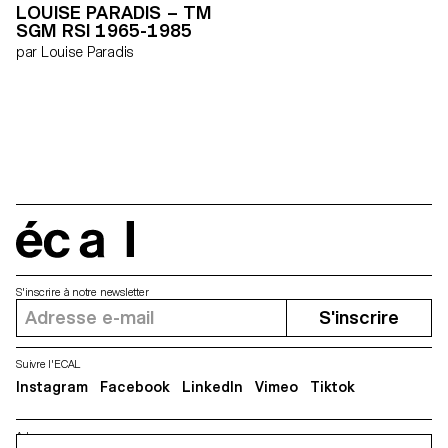
LOUISE PARADIS – TM
travail consiste en la
SGM RSI 1965-1985
construction de nos prises de
vue. Nous choisissons,
par Louise Paradis
agençons et mettons en scène
chaque élément participant à
l’image finale. Au final, nous
présentons une exploration
photographique en plusieurs
séquences narratives
comportant chacune une
identité propre et nouvelle. »
Matthieu Lavanchy & Jonas
Marguet
écal
S'inscrire à notre newsletter
S'inscrire
Suivre l'ECAL
Instagram
Facebook
LinkedIn
Vimeo
Tiktok
Adresse