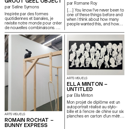
GROOT GEEL OBJECT
par Romane Roy
par Seline Symons
[…] You know I've never been to
Inspirée par des formes
one of these things before and
quotidiennes et banales, je
when I think about how many
revisite notre monde pour créer
people wanted this, and how
de nouvelles combinaisons. Un
many people cried over it and
jeu d'émerveillement enfantin.
stuff, I mean, I think everybody
Place au jeu, à l'imagination et à
looks great tonight. Look at
l'interprétation personnelle.
Jessica Lopez, that dress is
amazing and Emma Gerber
that hair do must have taken
hours and you look really pretty.
So why is everybody stressing
over this thing? I mean it's just
plastic, it's really just (she
breaks the crown). A piece for
ARTS VISUELS
Gretchen Wieners, a partial
ELLA MINTON –
Spring Fling Queen. A piece for
Janis Ian and a piece for
UNTITLED
Regina George, she fractured
par Ella Minton
her spine and she still looks like
a rockstar, and some for
Mon projet de diplôme est un
everybody else. (discours de
autoportrait réalisé au stylo-
Cady aux promotions dans
bille et à l’encre de chine sur six
ARTS VISUELS
MEAN GIRLS)
planches en carton d’un mètre
ROMAIN ROCHAT –
sur huitante centimètres pour
BUNNY EXPRESS
composer un dessin de trois