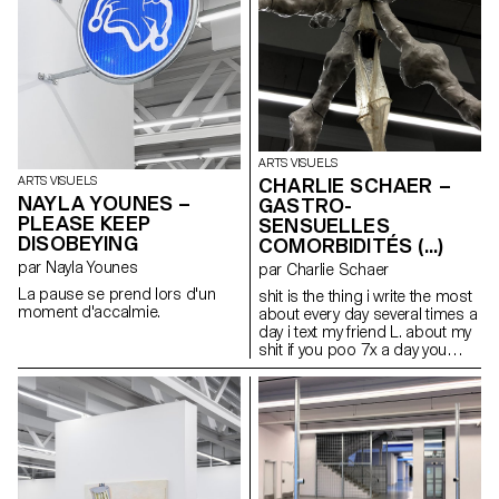
patient qui se fait opérer.
ARTS VISUELS
CHARLIE SCHAER –
ARTS VISUELS
NAYLA YOUNES –
GASTRO-
PLEASE KEEP
SENSUELLES
DISOBEYING
COMORBIDITÉS (...)
par Nayla Younes
par Charlie Schaer
La pause se prend lors d'un
shit is the thing i write the most
moment d'accalmie.
about every day several times a
day i text my friend L. about my
shit if you poo 7x a day you
have to share it love & shit
mariage & inflammation
infection & affection my gastro-
sensual form of life is all that i
have like a lovebug (…) Cette
sculpture est accompagnée
d’un long poème comprenant
des extraits de « Life Without Air