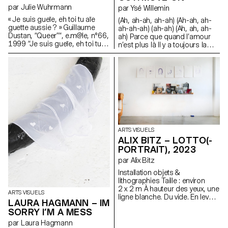
par Julie Wuhrmann
par Ysé Willemin
« Je suis gueïe, eh toi tu aïe
(Ah, ah-ah, ah-ah) (Ah-ah, ah-
guette aussie ? » Guillaume
ah-ah-ah) (ah-ah) (Ah, ah, ah-
Dustan, “Queer”“, e.m@le, n°66,
ah) Parce que quand l’amour
1999 “Je suis gueïe, eh toi tu
n’est plus là Il y a toujours la
aïe guette aussie?” Guillaume
justice Et quand la justice n’est
Dustan, “Queer”, e.m@le, n°66,
plus là Il y a toujours la force Et
1999
quand la force disparaît Il y a
toujours maman, hi maman
(Ah, ah) (Ah, ah, ah-ah) Je n’ai
pas le choix, je ne sais pas ce
qu’il faut faire Alors tiens-moi,
maman, dans tes longs bras
Dans tes bras automatiques,
tes bras électroniques Dans
ARTS VISUELS
tes bras Alors tiens-moi,
ALIX BITZ – LOTTO(-
maman, dans tes longs bras
PORTRAIT), 2023
Tes bras pétrochimiques, tes
bras militaires Dans tes bras
par Alix Bitz
électroniques (Ah, ah-ah)
Installation objets &
lithographies Taille : environ
2 x 2 m À hauteur des yeux, une
ARTS VISUELS
ligne blanche. Du vide. En levant
LAURA HAGMANN – IM
le regard, une série
SORRY I’M A MESS
d’autoportraits qui nous toisent.
Des visages en transmutation.
par Laura Hagmann