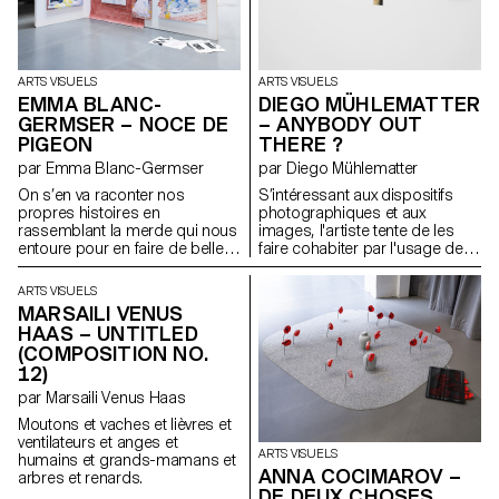
évolutive au corps, en abordant
les thèmes de l’identité, du
rituel et de la contrainte. Une
tension dynamique entre
protection et rigidité s’en
ARTS VISUELS
ARTS VISUELS
dégage. Influencées par la
EMMA BLANC-
DIEGO MÜHLEMATTER
richesse tactile d’Olga de
GERMSER – NOCE DE
– ANYBODY OUT
Amaral et les innovations
PIGEON
THERE ?
textiles sculpturales de Jeanne
Vicérial, les sculptures habitent
par Emma Blanc-Germser
par Diego Mühlematter
un espace liminaire où le
On s’en va raconter nos
S’intéressant aux dispositifs
corps, la structure et le récit
propres histoires en
photographiques et aux
convergent.
rassemblant la merde qui nous
images, l'artiste tente de les
entoure pour en faire de belles
faire cohabiter par l'usage de
structures tout en dégradant
dos de chambre
des nuances de bruns, beige,
photographique comme
ARTS VISUELS
noir, ocre, kaki, qu’elle peut
fenêtres. Il explore la zone grise
MARSAILI VENUS
nous offrir. Parce que quand les
qui se trouve à l’intérieur de
HAAS – UNTITLED
larmes ne sortent plus, tout finit
l’appareil et tente de
(COMPOSITION NO.
de sortir par les fesses. Et on a
cartographier cette errance.
12)
plus rien d’autre à faire que de
partir à la quête de l’amour.
par Marsaili Venus Haas
Moutons et vaches et lièvres et
ventilateurs et anges et
ARTS VISUELS
humains et grands-mamans et
ANNA COCIMAROV –
arbres et renards.
DE DEUX CHOSES