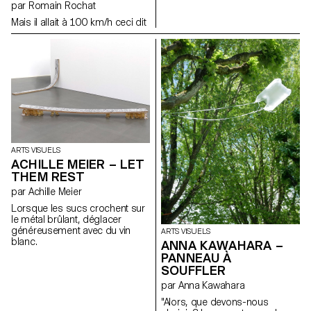
mètres sur un mètre soixante.
par Romain Rochat
Ce projet a pour but de
Mais il allait à 100 km/h ceci dit
représenter l’incertitude,
l’angoisse et les conflits
internes. Laissant le vide jouer
un rôle aussi important sur
l’image que le remplissage
pour renforcer la perte de soi
dans ce tourbillon émotif.
ARTS VISUELS
ACHILLE MEIER – LET
THEM REST
par Achille Meier
Lorsque les sucs crochent sur
le métal brûlant, déglacer
généreusement avec du vin
ARTS VISUELS
blanc.
ANNA KAWAHARA –
PANNEAU À
SOUFFLER
par Anna Kawahara
"Alors, que devons-nous