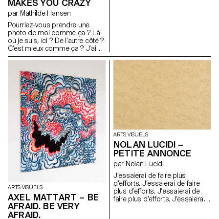
MAKES YOU CRAZY
des codes esthétiques de la
par Mathilde Hansen
représentation traditionnelle de
la scène. Afin de me plier à une
Pourriez-vous prendre une
forme de réalité de ce que
photo de moi comme ça ? Là
vivent les petits rats, j’ai
où je suis, ici ? De l’autre côté ?
commencé, avec Eva Galmel, à
C’est mieux comme ça ? J’ai
apprendre à monter sur
l’air cool ? Plus sérieuse ou
pointes. Autour de ce projet,
plus souriante ? Plus sérieuse,
toute une équipe de jeunes
ok Génial.
filles artistes de mon entourage
s’est formée, collaborant
durant plusieurs mois,
essayant de tendre au mieux à
un female gaze.
Chorégraphes : Philomène
Jander et Eva Galmel
Scénographie : Salomé Engel
ARTS VISUELS
Costumes : Adèle Berson et
NOLAN LUCIDI –
Roxane Sauvage.
PETITE ANNONCE
par Nolan Lucidi
J’essaierai de faire plus
d’efforts. J’essaierai de faire
ARTS VISUELS
plus d’efforts. J’essaierai de
AXEL MATTART – BE
faire plus d’efforts. J’essaierai
AFRAID. BE VERY
de faire plus d’efforts.
AFRAID.
J’essaierai de faire plus