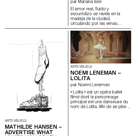
par Mariana Isler
plaisir de peindre en me
focalisant sur l’instant présent.
El amor real, fluido y
Au terme de l’exposition, je
escurridizo se revela en la
reprendrai mon travail sur ces
madeja de la ciudad,
quatre planches. Elles ne sont
circulando por las venas
donc pas terminées et ne le
invisibles de los seres.
seront peut-être jamais. Le titre
Installation, panneaux
de l’œuvre annonce l’arrêt
alvéolaires en polycarbonate,
temporaire. Je n’ai pas de
peinture acrylique.
technique particulière, je peins
avec ce que je trouve. Mes
quatre planches ont été
récupérées dans une benne à
ordure et la majorité du matériel
ARTS VISUELS
que j’utilise était destiné à être
NOEMI LENEMAN –
jeté. Pour mon installation, mes
LOLITA
peintures sont accrochées au
par Noemi Leneman
mur, ne révélant que quatre des
huit faces.
« Lolita » est un opéra ballet
filmé dont le personnage
principal est une danseuse du
nom de Lolita. Afin de se plier
aux regards, au désir et aux
projections de son élu, elle va
essayer d’interpréter plusieurs
ARTS VISUELS
rôles. Tantôt ballerine, puis
MATHILDE HANSEN –
bergère et enfin cantatrice.
ADVERTISE WHAT
Cette vidéo détourne et joue