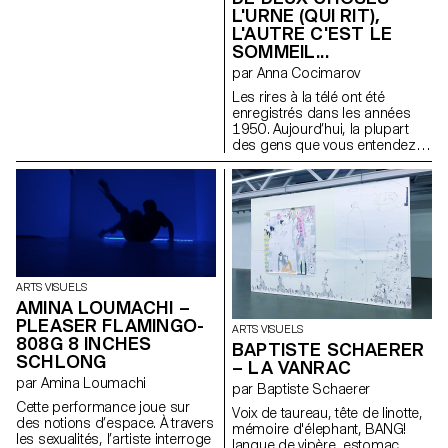
L'URNE (QUI RIT),
L'AUTRE C'EST LE
SOMMEIL...
par Anna Cocimarov
Les rires à la télé ont été
enregistrés dans les années
1950. Aujourd’hui, la plupart
des gens que vous entendez
rire sont morts. » Cette phrase,
tirée du roman Berceuse de
Chuck Palahniuk, ressemble à
une légende urbaine — à moitié
vraie. Elle fait écho à la
sculpture Partial Truth de Bruce
Nauman, une stèle froide et
minimaliste en forme d’écran
ARTS VISUELS
éteint. La télévision, elle aussi,
AMINA LOUMACHI –
fabrique des vérités partielles :
elle découpe, filtre, remonte le
PLEASER FLAMINGO-
ARTS VISUELS
réel. On regarde les infos
808G 8 INCHES
BAPTISTE SCHAERER
comme une sitcom, entre rires
SCHLONG
– LA VANRAC
forcés et tragédies banalisées.
par Amina Loumachi
Cette installation traduit cette
par Baptiste Schaerer
perception fragmentée. Deux
Cette performance joue sur
Voix de taureau, tête de linotte,
urnes : l’une rit, l’autre dort.
des notions d’espace. À travers
mémoire d'élephant, BANG!
Vases de mémoire, elles
les sexualités, l’artiste interroge
langue de vipère, estomac