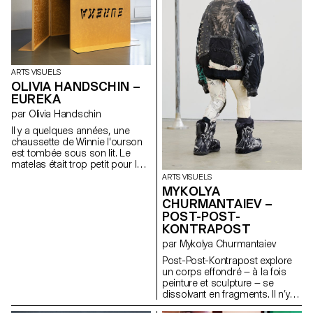
ARTS VISUELS
OLIVIA HANDSCHIN –
EUREKA
par Olivia Handschin
Il y a quelques années, une
chaussette de Winnie l'ourson
est tombée sous son lit. Le
matelas était trop petit pour le
cadre, ce qui faisait que des
ARTS VISUELS
objets tombaient régulièrement
MYKOLYA
entre les panneaux en bois.
CHURMANTAIEV –
Winnie espérait que la petite fille
POST-POST-
regarderait sous le lit, mais les
KONTRAPOST
enfants ont souvent une peur
irrationnelle de ce qui s'y cache,
par Mykolya Churmantaiev
invoquant une peur instinctive
Post-Post-Kontrapost explore
de l'obscurité et de tous ses
un corps effondré — à la fois
monstres. En réalité, ce qui se
peinture et sculpture — se
trouvait en dessous était un
dissolvant en fragments. Il n’y a
endroit particulier, un lieu qui
plus d’action, seulement une
collecte tous ces petits objets