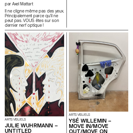
d’efforts. J’essaierai de faire
par Axel Mattart
plus d’efforts. J’essaierai de
Il ne cligne même pas des yeux.
faire plus d’efforts. J’essaierai
Principalement parce qu’il ne
de faire plus d’efforts.
peut pas. VOUS êtes sur son
J’essaierai de faire plus
dernier nerf optique !
d’efforts. J’essaierai de faire
plus d’efforts. J’essaierai de
faire plus d’efforts. J’essaierai
de faire plus d’efforts.
J’essaierai de faire plus
d’efforts. J’essaierai de faire
plus d’efforts. J’essaierai de
faire plus d’efforts.
ARTS VISUELS
YSÉ WILLEMIN –
ARTS VISUELS
JULIE WUHRMANN –
MOVE IN/MOVE
UNTITLED
OUT/MOVE ON