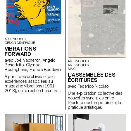
ARTS VISUELS
DESIGN GRAPHIQUE
VIBRATIONS
FORWARD
avec Joël Vacheron, Angelo
ARTS VISUELS
Benedetto, Olympe
ARTS VISUELS
MA CI
Boutaghane, Francis Baudevin
L’ASSEMBLÉE DES
À partir des archives et des
ÉCRITURES
expériences associées au
magazine Vibrations (1991-
avec Federico Nicolao
2013), cette recherche analyse
Une exploration collective des
comment les contenus textuels,
nouvelles synergies entre
graphiques et
l’écriture contemporaine et la
photographiques du magazine
pratique artistique.
permettent de penser les défis
pour communiquer à propos
des musiques populaires
aujourd’hui.