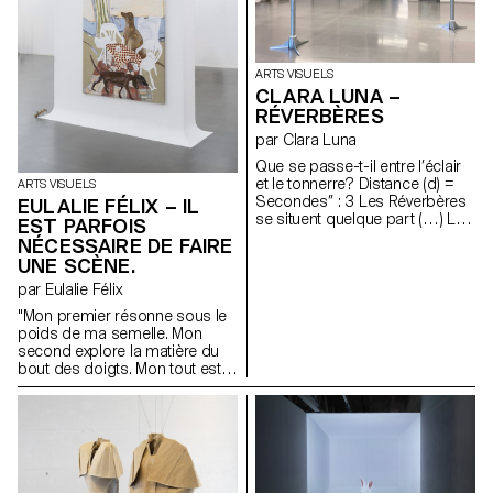
» de Daisy Lafarge, « But Did
You Die ? » de Precious
Okoyomon, « Ariel » de Sylvia
Plath et « Dawn » d’Octavia
ARTS VISUELS
Butler. La pièce a été inspirée
CLARA LUNA –
par la forme de cloche de « The
RÉVERBÈRES
Bell Jar »(S. Plath) et les effets
de dépression par aspiration
par Clara Luna
permettant des avortements «
Que se passe-t-il entre l’éclair
diy ». Elle est composée de
et le tonnerre? Distance (d) =
ARTS VISUELS
céramique mouillée de
Secondes’’ : 3 Les Réverbères
EULALIE FÉLIX – IL
testostérone, aluminium,
se situent quelque part (…) La
préservatifs, digues dentaires,
EST PARFOIS
mesure du temps évasant;
fils, chaire de cerises, cire
NÉCESSAIRE DE FAIRE
l’expérience de l’atmosphère
d’abeille et industrielle, mèche
UNE SCÈNE.
du doute. 1,6 km
de bougie.
par Eulalie Félix
"Mon premier résonne sous le
poids de ma semelle. Mon
second explore la matière du
bout des doigts. Mon tout est
modeste et nourricière,
attendant qu’on la récolte en
silence."