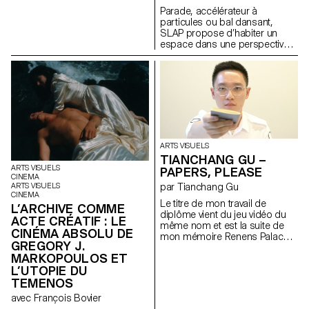
Parade, accélérateur à
particules ou bal dansant,
SLAP propose d’habiter un
espace dans une perspective
gravitationnelle. Les oeuvres,
qui se positionnent à la
frontière entre deux et trois
dimensions, sont soumises
aux lois centrifuges et se
retrouvent à échanger entre
elles pour créer des narratifs
fortuits, comme si la ronde
continue dont elles faisaient
ARTS VISUELS
partie s’était brus- quement
TIANCHANG GU –
arrêtée. L’espace d’exposition
ARTS VISUELS
PAPERS, PLEASE
devient le lieu d’un évènement
CINEMA
par Tianchang Gu
ARTS VISUELS
foncièrement social -de par les
CINEMA
travaux qu’il accueille et le
Le titre de mon travail de
L’ARCHIVE COMME
contexte d’exposition- et révèle
diplôme vient du jeu vidéo du
ACTE CRÉATIF : LE
la perspective sociale que les
même nom et est la suite de
CINÉMA ABSOLU DE
oeuvres entretiennent entre
mon mémoire Renens Palace,
elles. Telle une discussion un
GREGORY J.
une autofiction basée sur un
peu trop longue avec un.e
MARKOPOULOS ET
futur monde dystopique. Dans
ami.e.x d’ami.e.x, certaines
L’UTOPIE DU
cette fiction, le « moi », ancien
pièces se retrouvent écrasées
immigré en Europe, devient un
TEMENOS
par leurs conversations, tandis
contrôleur d’immigrés.
avec François Bovier
que d’autres s’y prêtent
Comment transformer l’écriture