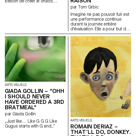
RAISON
besoin de créer le chaos
comme si la vie elle-même
par Tom Grbic
avait lieu. Enfin, le collage
Imagine ne pas pouvoir fuir est
(couche par couche),
une performance continue
l'interprétation de la peinture,
durant la journée entière
du tissu, de la photographie,
d'évaluation. Elle a pour but de
du torchon, du ruban, de la
montrer le principe de "travail
dentelle et de la colle. Un
trans" théorisé par Josephine
collage : une simultanéité ; un
Gilles Harris en 2019. J. G.
éblouissement visuel, une
Harris met entre autre en
superposition, un message
lumière le fait que les
final pour les sens. (…)"
personnes queer se doivent
d'entretenir un état constant
performatif afin de pouvoir
naviguer le monde de manière
"compréhensible". Avec une
activation de textes de Laurène
ARTS VISUELS
Marx, Tom Grbic, Josephine
GIADA GOLLIN – “OHH
Gilles Harris et Adel Tincelin,
I SHOULD NEVER
c'est aussi un effort pour
HAVE ORDERED A 3RD
s'inscrire dans une lignée, une
Histoire queer critique et
BRATMEAL”
chaleureuse.
par Giada Gollin
ARTS VISUELS
„Just like… Like G G G Like
ROMAIN DERIAZ –
Gugus starts with G and...“
THAT’LL DO, DONKEY.