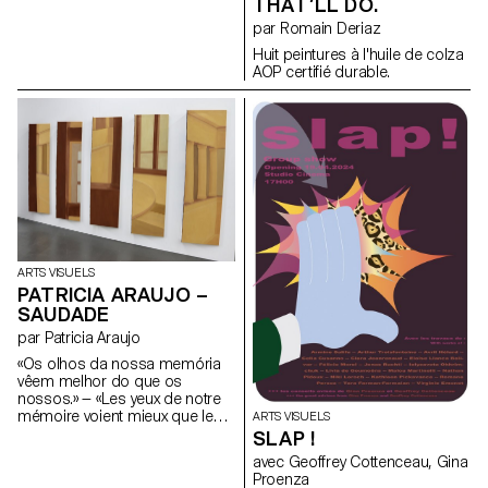
THAT’LL DO.
par Romain Deriaz
Huit peintures à l'huile de colza
AOP certifié durable.
ARTS VISUELS
PATRICIA ARAUJO –
SAUDADE
par Patricia Araujo
«Os olhos da nossa memória
vêem melhor do que os
nossos.» — «Les yeux de notre
mémoire voient mieux que les
ARTS VISUELS
nôtres.» José Sobral Almada-
SLAP !
Negreiros Comment savons-
avec Geoffrey Cottenceau, Gina
nous que nos souvenirs sont
Proenza
réels et non pas oniriques?