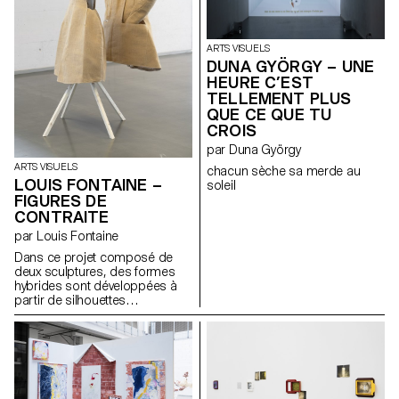
ARTS VISUELS
DUNA GYÖRGY – UNE
HEURE C’EST
TELLEMENT PLUS
QUE CE QUE TU
CROIS
par Duna György
ARTS VISUELS
chacun sèche sa merde au
LOUIS FONTAINE –
soleil
FIGURES DE
CONTRAITE
par Louis Fontaine
Dans ce projet composé de
deux sculptures, des formes
hybrides sont développées à
partir de silhouettes
empruntées aux robes à panier,
aux armures médiévales, aux
vêtements liturgiques et aux
tenues de pompiers japonais
féodaux. L’ensemble explore la
notion d’apparat et sa relation