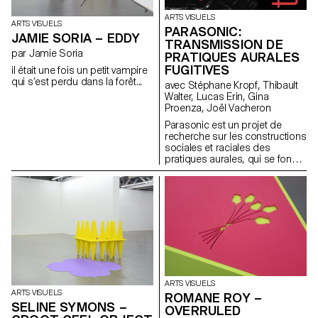
ARTS VISUELS
ARTS VISUELS
PARASONIC:
JAMIE SORIA – EDDY
TRANSMISSION DE
par Jamie Soria
PRATIQUES AURALES
FUGITIVES
il était une fois un petit vampire
qui s’est perdu dans la forêt...
avec Stéphane Kropf, Thibault
Walter, Lucas Erin, Gina
Proenza, Joël Vacheron
Parasonic est un projet de
recherche sur les constructions
sociales et raciales des
pratiques aurales, qui se fonde
sur la critique d’un régime de
pensée et d’écoute du son sur-
représenté dans les arts, et qui
vise la création d’espaces pour
la transmission de pratiques
aurales fugitives.
ARTS VISUELS
ARTS VISUELS
ROMANE ROY –
SELINE SYMONS –
OVERRULED