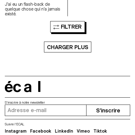
Un unique portrait ne saurait
J’ai eu un flash-back de
montrer l’étendue d’un être.
quelque chose qui n’a jamais
Alors celui-ci se déploie avant
existé.
d’exploser pour mieux
réapparaître. En dessous, une
collection d’objets, comme la
FILTRER
déambulation d’une vie menée
jusqu’à cet instant, qui se
suspend. De têtes devenues
objets, coulent les souvenirs. À
CHARGER PLUS
travers cette mise en scène se
brise la recherche d’un soi qui
s’éloigne dès qu’on semble
s’en approcher.
écal
S'inscrire à notre newsletter
S'inscrire
Suivre l'ECAL
Instagram
Facebook
LinkedIn
Vimeo
Tiktok