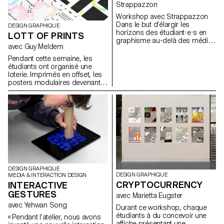
Strappazzon
Workshop avec Strappazzon
Dans le but d’élargir les
DESIGN GRAPHIQUE
horizons des étudiant·e·s en
LOTT OF PRINTS
graphisme au-delà des médias
avec Guy Meldem
traditionnellement explorés au
cours de leur formation, le
Pendant cette semaine, les
designer Sébastian
étudiants ont organisé une
Stappazzon, le co-fondateur
loterie. Imprimés en offset, les
de la marque AVNIER – l’une
posters modulaires devenant
des marques streetwear les
des cartes ont permis la
plus en vogue du moment
première loterie à ECAL.
lancée en collaboration avec le
rappeur français OrelSan –
dirige un atelier d’une semaine
au sein de l’ECAL. Des
propositions imaginées par les
étudiant·e·s est née une
collection capsule produite
en édition limitée. La collection
complète sera présentée et
DESIGN GRAPHIQUE
DESIGN GRAPHIQUE
MEDIA & INTERACTION DESIGN
mise en vente lors d’une soirée
CRYPTOCURRENCY
INTERACTIVE
exclusive le 15 décembre 2023
à la Rasude à Lausanne.
GESTURES
avec Marietta Eugster
avec Yehwan Song
Durant ce workshop, chaque
étudiants à du concevoir une
« Pendant l’atelier, nous avons
affiche présentant une