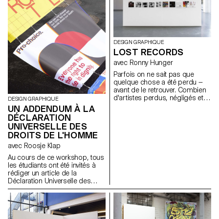
résultat a été imprimée en
de réaliser leurs visuels sur
sérigraphie.
place et en autonomie.
DESIGN GRAPHIQUE
LOST RECORDS
avec Ronny Hunger
Parfois on ne sait pas que
quelque chose a été perdu —
avant de le retrouver. Combien
d'artistes perdus, négligés et
DESIGN GRAPHIQUE
oubliés existe-t-il? Combien
UN ADDENDUM À LA
d'albums ont été oubliés?
DÉCLARATION
Combien ont été perdus?
UNIVERSELLE DES
Combien ont été rejetés par
DROITS DE L'HOMME
des labels pour leur contenu
politique, leur pochette
avec Roosje Klap
provocatrice ou leur nom
Au cours de ce workshop, tous
agressif? Combien ont
les étudiants ont été invités à
disparus des étagères des
rédiger un article de la
disquaires pour leur manque
Déclaration Universelle des
de succès? Combien de rêves,
Droits de l'Homme, ce qui a
d'espoirs et de prise de
constitué un addendum pour
position ont été détruits? Nous
ce texte historique. Il a formé
avons retrouvé 8 de ces
une nouvelle partie du temple
albums et avons travaillé sur