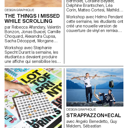
Bertholet, Coraline Beyeler,
cohésion visuelle, reliant les
Delphine Brantschen, Léa
différentes propositions tout en
Corin, Matteo Cortesi, Mathilde
DESIGN GRAPHIQUE
renforçant l’aspect
Driebold, Eliot Dubi, Marc
THE THINGS I MISSED
« laboratoire » et expérimental du
Workshop avec Helmo Pendant
Facchinetti, Sébastien Follet,
projet.
WHILE SCROLLING
cette semaine, les étudiants ont
Emilie Müller, Dorian Pangallo,
créé une nouvelle version de
par Rebecca Alfandary, Valentin
Paul Paturel, Adam Saragoussi,
couverture de vinyl en remixant
Bonzon, Jonas Buxcel, Camille
Hugo Scholl, Diego Steiner,
leurs éléments graphiques.
Choquard, Alexandra Cupsa,
Cyprien Valenza, Alfredo Venti,
Sacha Décoppet, Morgane
Arnaud Wenger
Gilliéron, Flaurant Kadrija,
Workshop avec Stephanie
Yohann Kampmann, Simon
Specht Durant la semaine, les
Maurer, Delphine Moënnat,
étudiant.e.s devaient produire
Monica Müller, Océane Pasteur,
une affiche qui sensibilise les
Luca Reichenbach, Luca Riva,
gens à l'utilisation de leur
Angeline Rossetti, Pierre
téléphone, les inciter à rester
Teissier, Baptiste Torrent, Elsa
immobiles. Ils devaient
Trummer, Chloé Vandewalle
concevoir leur affiche de
manière à ce qu'elle inspire de
loin et informe de près.
DESIGN GRAPHIQUE
STRAPPAZZON+ECAL
avec Angelo Benedetto, Guy
Meldem, Sébastian