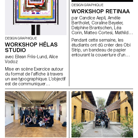
DESIGN GRAPHIQUE
WORKSHOP RETINAA
par Candice Aepli, Amélie
Bertholet, Coraline Beyeler,
Delphine Brantschen, Léa
Corin, Matteo Cortesi, Mathilde
Driebold, Eliot Dubi, Marc
DESIGN GRAPHIQUE
Pendant cette semaine, les
Facchinetti, Emilie Müller, Dorian
WORKSHOP HÉLAS
étudiants ont dû créer des Obi
Pangallo, Paul Paturel, Hugo
STUDIO
Strip, un bandeau de papier
Scholl, Diego Steiner, Cyprien
entourant la couverture d'un
avec Eilean Friis-Lund, Alice
Valenza, Alfredo Venti, Arnaud
vinyle. Une couche visible
Vodoz
Wenger, Constance Mauler,
représentant l'univers de leur
Flora Hayoz, Lidia Molina
Mise en scène Exercice autour
vinyle et une couche invisible en
González, Vladislav Tschumi
du format de l’affiche à travers
créant une trame de sécurité.
un axe typographique. L’objectif
Le résultat a été imprimé en
est de communiquer
sérigraphie, une encre visible et
l’ambiance d’un film à travers
une encre UV pour le design de
un lettrage, en mettant
sécurité.
graphiquement en scène le
texte.