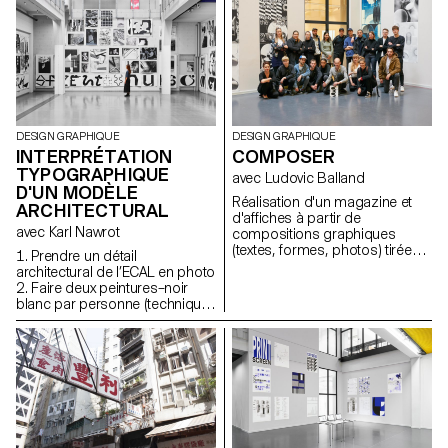
society? What is the role of print
in the digital age? Quel est
l'impact de la critique dans ta
pratique? Une formation
supplémentaire est-elle une
option?
DESIGN GRAPHIQUE
DESIGN GRAPHIQUE
INTERPRÉTATION
COMPOSER
TYPOGRAPHIQUE
avec Ludovic Balland
D'UN MODÈLE
Réalisation d'un magazine et
ARCHITECTURAL
d'affiches à partir de
avec Karl Nawrot
compositions graphiques
(textes, formes, photos) tirées
1. Prendre un détail
d'extraits d'interviews du projet
architectural de l’ECAL en photo
de Ludovic Balland «The Day
2. Faire deux peintures–noir
After Reading»
blanc par personne (technique
libre) 3. Faire une peinture de la
synthèse de deux projets 4.
Faire une sculpture à partir de
cette peinture en cartons gris 5.
Prendre en photo cette
sculpture 6. Peindre deux lettres
à partir de la photo de la
sculpture