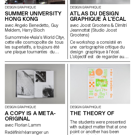
DESIGN GRAPHIQUE
DESIGN GRAPHIQUE
SUMMER UNIVERSITY
ATLAS DU DESIGN
HONG KONG
GRAPHIQUE À L'ECAL
avec Angelo Benedetto, Guy
avec Joost Grootens & Dimitri
Meldem, Harry Bloch
Jeannottat (Studio Joost
Grootens)
Surnommée «Asia’s World City»,
cette ville cosmopolite de tous
Ce workshop a consisté en
les superlatifs, a toujours été
une cartographie critique du
une plaque tournantes du
design graphique à l’écal.
commerce international.
L’objectif est de regarder au-
Échange des biens, brassage
delà de ce qui y est fait, et de
des hommes, mélanges de
plutôt se concentrer sur le qui,
cultures: profondément
le quand, le où, ainsi que les
asiatiques, cette ex-colonie
moyens de conception
britannique, revenue dans le
graphique de 2010 à
giron de la Chine, fait se
aujourd’hui.
télescoper Orient et Occident,
modernisme high tech et
traditions ancestrales. Malgré la
rétrocession, le «Port aux
DESIGN GRAPHIQUE
DESIGN GRAPHIQUE
Parfums» (Hong Kong en
A COPY IS A META-
THE THEORY OF
chinois) veut rester un symbole
ORIGINAL
de réussite en Asie et continue
The students were presented
de cultiver une prospérité et
avec Florian Lamm
with subject matter that at one
une identité particulière. En
point or another has been
Redéfinir/réarranger un
Chine, la plupart des objets