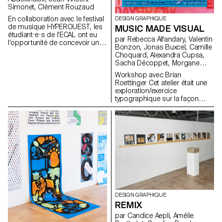
Simonet, Clément Rouzaud
En collaboration avec le festival
DESIGN GRAPHIQUE
de musique HYPEROUEST, les
MUSIC MADE VISUAL
étudiant·e·s de l’ECAL ont eu
par Rebecca Alfandary, Valentin
l’opportunité de concevoir une
Bonzon, Jonas Buxcel, Camille
installation visuelle dans la salle
Choquard, Alexandra Cupsa,
adjacente au club éphémère du
Sacha Décoppet, Morgane
festival, située au sein de la
Gilliéron, Flaurant Kadrija,
friche Veillon à Crissier. Pour ce
Workshop avec Brian
Yohann Kampmann, Simon
projet, les étudiant·e·s de 1res
Roettinger Cet atelier était une
Maurer, Delphine Moënnat,
années ont travaillé en
exploration/exercice
Monica Müller, Océane Pasteur,
groupes, mélangeant les
typographique sur la façon
Luca Reichenbach, Luca Riva,
Bachelors Design graphique,
dont la typographie peut
Angeline Rossetti, Pierre
Media & Interaction Design et
exprimer un sentiment/une
Teissier, Baptiste Torrent, Elsa
Photographie. Leur objectif
tonalité musicale. Les
Trummer, Chloé Vandewalle
principal était de donner vie à
étudiant.e.s ont utilisé les
des séquences visuelles
paroles de chansons comme
puissantes et créatives autour
matériel graphique. Avec les
du thème central « HYPER ».
paroles comme seul matériel
Simultanément, les étudiant·e·s
de base, ils.elles ont dû créer
de deuxième année de l’option
une affiche.
Design graphique ont enrichi
ce projet en développant
l’identité visuelle de l’exposition.
DESIGN GRAPHIQUE
Ces collaborations
REMIX
interdisciplinaires ont stimulé
par Candice Aepli, Amélie
les échanges et favorisé une