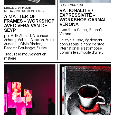
DESIGN GRAPHIQUE
DESIGN GRAPHIQUE
RATIONALITÉ /
MEDIA & INTERACTION DESIGN
EXPRESSIVITÉ -
A MATTER OF
WORKSHOP CARNAL
FRAMES - WORKSHOP
VERONA
AVEC VERA VAN DE
SEYP
avec Yanis Carnal, Raphaël
Verona
par Malik Ahmed, Alexander
Anhorn, Melissa Appelon, Marc
Le style suisse, également
Auderset, Olivia Bindon,
connu sous le nom de style
Baptiste Boulanger, Suriya
international, s’est imposé
Brambilla, Diego Buccelloni,
comme le symbole d’une
Traduire le mouvement en
Marta Casemi, Davia Ciccoli
approche radicale du design
matière
Trannoy, Alizée Clavien, Timoféi
graphique et de la typographie.
Cruz, Ethan Degano, Nora
Il est l’expression d’un idéal
Dizeko, Andrea Domínguez
d’efficacité et de rationalité.
Formet, Mathias Dugenne,
Omniprésent, plus d’un demi-
Mathias Gelin, Tanguy Genier,
siècle après son apparition, a-
Lila Gomez Gaillet, Juliana
t-il toujours la même
Granato, Xenia Grange,
pertinence aujourd’hui ? Quelle
Bérangère Gremion, Helena
est son influence sur nos
Hell, Rocio Hernandez, Salomé
imaginaires et sur notre
Huwiler, Rebecca Indermühle,
pratique ? La Suisse n’a-t-elle
Kevin Jeangros, Nolan Latorre,
pas d’autres facettes à travers
Jose Pardo Pariente, Zachary
lesquelles communiquer et
Ramelet, Gabrielle Richard,
quels pourraient être les
Théo Rizzo, Alessia Rollini,
nouveaux langages graphiques