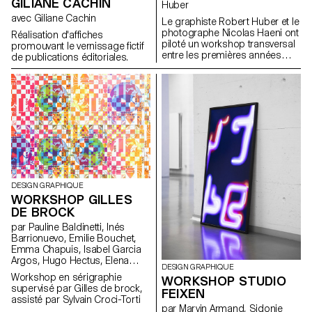
GILIANE CACHIN
Huber
un volume. Le résultat des
avec Giliane Cachin
étudiants questionne les
Le graphiste Robert Huber et le
moyens de reproductions, de
photographe Nicolas Haeni ont
Réalisation d'affiches
représentations des oeuvres
piloté un workshop transversal
promouvant le vernissage fictif
dans la conception d'une
entre les premières années
de publications éditoriales.
exposition.
Bachelor Design Graphique et
Photographie. En joignant leurs
compétences
complémentaires, plusieurs
groupes d’étudiants ont
sélectionné une activité lié au
tourisme en Suisse, en
proposant une vision alternative
et décalée sous forme
d’édition.
DESIGN GRAPHIQUE
WORKSHOP GILLES
DE BROCK
par Pauline Baldinetti, Inés
Barrionuevo, Emilie Bouchet,
Emma Chapuis, Isabel Garcia
Argos, Hugo Hectus, Elena
DESIGN GRAPHIQUE
Najdovski, Julie Neuhaus, Thaïs
Workshop en sérigraphie
WORKSHOP STUDIO
Nguyen Huu, Lynne Nougou,
supervisé par Gilles de brock,
FEIXEN
Laetitia Paroz, Guillaume Pavia,
assisté par Sylvain Croci-Torti
Ares Pedroli, Amanda Puna,
par Marvin Armand, Sidonie