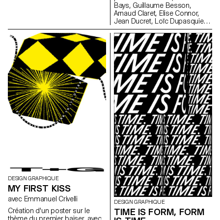
Julie Ryser, Samuel Schmidt,
Bays, Guillaume Besson,
Timo Tiffert, Laura Trummer,
Arnaud Claret, Elise Connor,
Adeline Vermot
Jean Ducret, Loïc Dupasquier,
Astrid Durand, Basile Fournier,
Leah Hardy, Lucas Haussener,
Bruno Jolliet, Alexandre
Lescieux, Niki Paltenghi, Noé
Proton, Aurore Péry, Lou Rais,
Jean Reynaud, Arthur Seguin,
Andréa Uldry
DESIGN GRAPHIQUE
MY FIRST KISS
avec Emmanuel Crivelli
DESIGN GRAPHIQUE
Création d'un poster sur le
TIME IS FORM, FORM
thème du premier baiser, avec