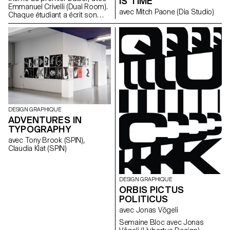
IS TIME
Emmanuel Crivelli (Dual Room).
avec Mitch Paone (Dia Studio)
Chaque étudiant a écrit son
histoire de premier baiser. Les
histoires ont ensuite été
partagées anonymement avant
d'être redistribué à chaque
groupe d'étudiants.
DESIGN GRAPHIQUE
ADVENTURES IN
TYPOGRAPHY
avec Tony Brook (SPIN),
Claudia Klat (SPIN)
DESIGN GRAPHIQUE
ORBIS PICTUS
POLITICUS
avec Jonas Vögeli
Semaine Bloc avec Jonas