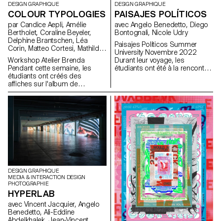
DESIGN GRAPHIQUE
DESIGN GRAPHIQUE
COLOUR TYPOLOGIES
PAISAJES POLÍTICOS
par Candice Aepli, Amélie
avec Angelo Benedetto, Diego
Bertholet, Coraline Beyeler,
Bontognali, Nicole Udry
Delphine Brantschen, Léa
Paisajes Políticos Summer
Corin, Matteo Cortesi, Mathilde
University Novembre 2022
Driebold, Eliot Dubi, Marc
Workshop Atelier Brenda
Durant leur voyage, les
Facchinetti, Emilie Müller, Dorian
Pendant cette semaine, les
étudiants ont été à la rencontre
Pangallo, Paul Paturel, Hugo
étudiants ont créés des
de plusieurs artistes/designers
Scholl, Diego Steiner, Cyprien
affiches sur l'album de
et ont été visité différents lieux
Valenza, Alfredo Venti, Arnaud
musique «Color» de Ken
culturels comme le Suizspacio,
Wenger, Constance Mauler,
Nordine.
Pablo Suazo, Ciudad Abierta,
Flora Hayoz, Lidia Molina
Universidad Publica, Gam,
González, Vladislav Tschumi
Naranja Publicaciones, Tipo
Movil.
DESIGN GRAPHIQUE
MEDIA & INTERACTION DESIGN
PHOTOGRAPHIE
HYPERLAB
avec Vincent Jacquier, Angelo
Benedetto, Ali-Eddine
Abdelkhalek, Jean-Vincent