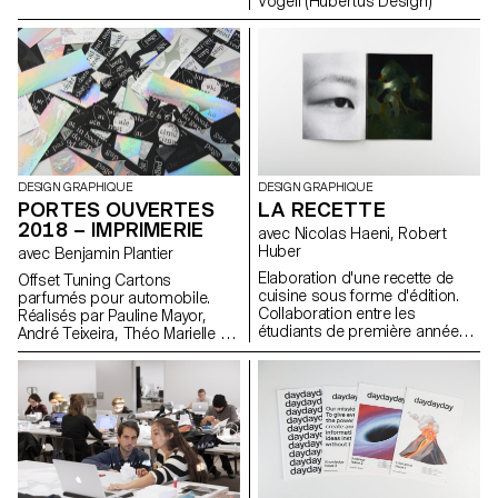
Vögeli (Hubertus Design)
DESIGN GRAPHIQUE
DESIGN GRAPHIQUE
PORTES OUVERTES
LA RECETTE
2018 – IMPRIMERIE
avec Nicolas Haeni, Robert
Huber
avec Benjamin Plantier
Elaboration d'une recette de
Offset Tuning Cartons
cuisine sous forme d'édition.
parfumés pour automobile.
Collaboration entre les
Réalisés par Pauline Mayor,
étudiants de première année
André Teixeira, Théo Marielle et
Bachelor Design Graphique et
Loïc Volkart (3CVdg)
Photographie
Impression sur Presse Offset
O' Ciuccio Posters en
Letterpress Réalisés par Eliott
Villars (2CVph) et Simon Jaton
(2AV) Impression sur Presses à
épreuves UNTITLED Posters en
Letterpress Réalisés par
Guillaume Besson, Lucas