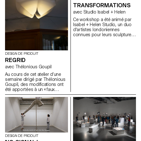
TRANSFORMATIONS
avec Studio Isabel + Helen
Ce workshop a été animé par
Isabel + Helen Studio, un duo
d'artistes londoniennes
connues pour leurs sculptures
et installations cinétiques
captivantes. Elles associent l'art
au mouvement pour créer des
DESIGN DE PRODUIT
oeuvres ludiques et
REGRID
stimulantes. Pendant la
semaine, elles ont guidé les
avec Thélonious Goupil
étudiant.es à travers les
Au cours de cet atelier d’une
principes fondamentaux de la
semaine dirigé par Thélonious
création de sculptures
Goupil, des modifications ont
dynamiques et en mouvement.
été apportées à un « faux
En utilisant les mécanismes de
plafond suspendu » traditionnel
parapluies, les étudiant.es ont
au Bar Gala, à Lausanne. En
créé des feux d'artifice.
piratant le système et en jouant
avec des éléments existants
comme l'éclairage ou les
ventilateurs, le plafond désuet a
été revitalisé sans nécessiter
une rénovation complète.
DESIGN DE PRODUIT