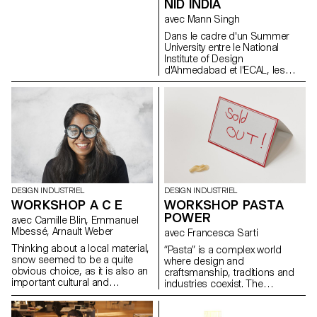
hybrides entre le jouet et la
NID INDIA
sculpture avec un caractère
avec Mann Singh
esthétique fort et une
construction intelligente. Les
Dans le cadre d'un Summer
vaisseaux présentés sont
University entre le National
innovants, que ce soit par leur
Institute of Design
concept, leur forme, les
d'Ahmedabad et l'ECAL, les
matériaux utilisés, leurs
étudiants ont été amenés à
couleurs, et par le procédé de
travailler autour d'un matériau
mise en oeuvre.
local : le bambou.
DESIGN INDUSTRIEL
DESIGN INDUSTRIEL
WORKSHOP A C E
WORKSHOP PASTA
POWER
avec Camille Blin, Emmanuel
Mbessé, Arnault Weber
avec Francesca Sarti
Thinking about a local material,
“Pasta” is a complex world
snow seemed to be a quite
where design and
obvious choice, as it is also an
craftsmanship, traditions and
important cultural and
industries coexist. The
economical aspect for
workshop will be an occasion
Switzerland. When the snow
to explores these different
season approaches a whole