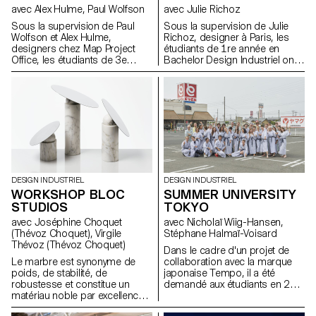
avec Alex Hulme, Paul Wolfson
avec Julie Richoz
Sous la supervision de Paul
Sous la supervision de Julie
Wolfson et Alex Hulme,
Richoz, designer à Paris, les
designers chez Map Project
étudiants de 1re année en
Office, les étudiants de 3e
Bachelor Design Industriel ont
année en Bachelor Design
eu à dessiner des echelles,
Industriel et en Bachelor Media
dans le cadre d'une semaine
& Interaction Design ont conçu
d'atelier.
des objets fonctionnant sur le
principe "viser et tirer". Ceux-ci
s'inspirent des opportunités
créées par l'approche Open
Source et pourraient facilement
être répliqués par toute
personne en ayant besoin ou
DESIGN INDUSTRIEL
DESIGN INDUSTRIEL
envie.
WORKSHOP BLOC
SUMMER UNIVERSITY
STUDIOS
TOKYO
avec Joséphine Choquet
avec Nicholaï Wiig-Hansen,
(Thévoz Choquet), Virgile
Stéphane Halmaï-Voisard
Thévoz (Thévoz Choquet)
Dans le cadre d'un projet de
Le marbre est synonyme de
collaboration avec la marque
poids, de stabilité, de
japonaise Tempo, il a été
robustesse et constitue un
demandé aux étudiants en 2e
matériau noble par excellence.
année design industriel de
A la lumière de cela, quels
créer un mobile (sculpture