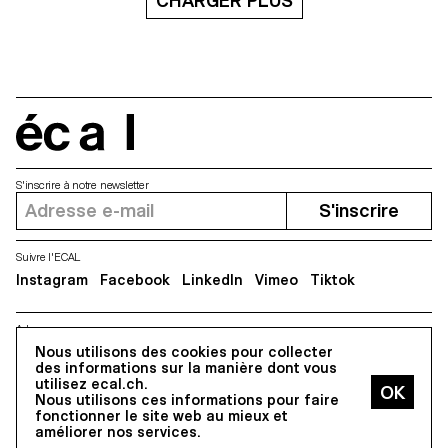
CHARGER PLUS
écal
S'inscrire à notre newsletter
S'inscrire
Suivre l'ECAL
Instagram
Facebook
LinkedIn
Vimeo
Tiktok
Adresse
5, avenue du Temple, CH-1020 Renens
Nous utilisons des cookies pour collecter
des informations sur la manière dont vous
utilisez ecal.ch.
Nous utilisons ces informations pour faire
Tous droits réservés @2026
fonctionner le site web au mieux et
Contact
Impressum
Hub
Presse
améliorer nos services.