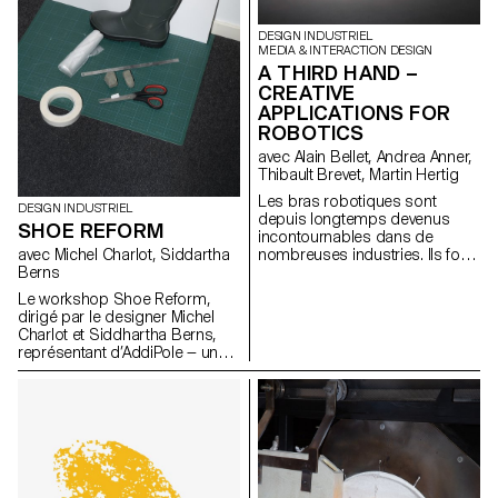
physique.
DESIGN INDUSTRIEL
MEDIA & INTERACTION DESIGN
A THIRD HAND –
CREATIVE
APPLICATIONS FOR
ROBOTICS
avec Alain Bellet, Andrea Anner,
Thibault Brevet, Martin Hertig
Les bras robotiques sont
DESIGN INDUSTRIEL
depuis longtemps devenus
SHOE REFORM
incontournables dans de
avec Michel Charlot, Siddartha
nombreuses industries. Ils font
Berns
depuis peu également leur
entrée rapide au sein de
Le workshop Shoe Reform,
studios d'art et de design.
dirigé par le designer Michel
Cependant, l’accès aux flux et
Charlot et Siddhartha Berns,
méthodes de travail exigés par
représentant d’AddiPole — un
ces machines reste difficile et
hub dédié au reverse
cela notamment en raison d'un
engineering et à la fabrication
manque évident de ressources
additive — a rassemblé les
de référence adaptées à cette
étudiant·e·s autour d’une
communauté. Il en va de même
exploration innovante des
au sein des écoles d’art et de
technologies de numérisation
design qui investissent de plus
3D, en collaboration avec le
en plus souvent dans ce type
Technopôle Sainte-Croix.