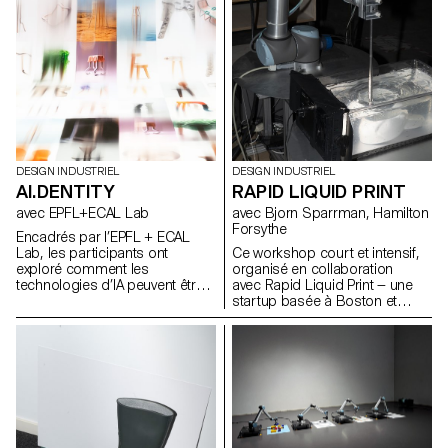
DESIGN INDUSTRIEL
DESIGN INDUSTRIEL
AI.DENTITY
RAPID LIQUID PRINT
avec EPFL+ECAL Lab
avec Bjorn Sparrman, Hamilton
Forsythe
Encadrés par l’EPFL + ECAL
Lab, les participants ont
Ce workshop court et intensif,
exploré comment les
organisé en collaboration
technologies d’IA peuvent être
avec Rapid Liquid Print — une
intégrées au design de
startup basée à Boston et
produits pour améliorer la
issue du Self-Assembly Lab du
fonctionnalité et enrichir
MIT — a permis d’explorer les
l’expérience utilisateur. Au cours
fondements de l’Embedded 3D
de cette semaine d’atelier, les
Printing, en questionnant de
étudiants du BA ont étudié les
manière à la fois technique et
fondements théoriques de l’IA
poétique ce qu’est une courbe,
tout en expérimentant des
une surface ou un volume
applications pratiques à travers
épaissi lorsqu’il passe du
divers cas d’usage.
monde numérique à la réalité