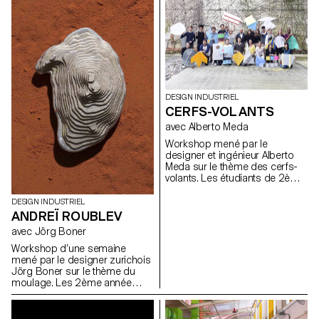
eu pour but d’expérimenter des
de Vaud. Une série
nouvelles façons de s’asseoir.
d’installations pratiques et
Le résultat est une diversité de
ludiques, ainsi que des
construction conçu pour
accessoires essentiels au
soutenir notre corps de
bien-être des moutons ont été
différentes manières. Photo
conçu et réalisés par les
ECAL/Axel Crettenand
étudiants de 2e année en
Bachelor Design Industriel de
DESIGN INDUSTRIEL
l'ECAL/Ecole cantonale d'art de
CERFS-VOLANTS
Lausanne, Suisse, lors d’une
semaine de d’atelier aux
avec Alberto Meda
Jardins de Métis, sous la
Workshop mené par le
direction du designer
designer et ingénieur Alberto
helvétique Adrien Rovero.
Meda sur le thème des cerfs-
Photos ECAL/Nicolas Haeni
volants. Les étudiants de 2ème
année de Bachelor Design
Industriel ont travaillé non
DESIGN INDUSTRIEL
seulement sur la forme et la
ANDREÏ ROUBLEV
couleur, mais aussi sur les
avec Jörg Boner
questions physiques du
mouvement dans les airs.
Workshop d’une semaine
mené par le designer zurichois
Jörg Boner sur le thème du
moulage. Les 2ème année
bachelor design industriel ont
étudié et expérimenté cette
technique en utilisant l’étain,