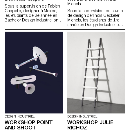
Michels
Sous la supervision de Fabien
Cappello, designer à Mexico,
Sous la supervision du studio
les étudiants de 2e année en
de design berlinois Geckeler
Bachelor Design Industriel ont
Michels, les étudiants de 1re
travaillé autour du livre, dans le
année en Design Industriel ont
cadre d'une semaine d'atelier.
été demandés de construire
Le but était d’imaginer
des monuments en blocs de
comment transporter des livres
polystyrène en une semaine.
de manière originale.
DESIGN INDUSTRIEL
DESIGN INDUSTRIEL
WORKSHOP POINT
WORKSHOP JULIE
AND SHOOT
RICHOZ