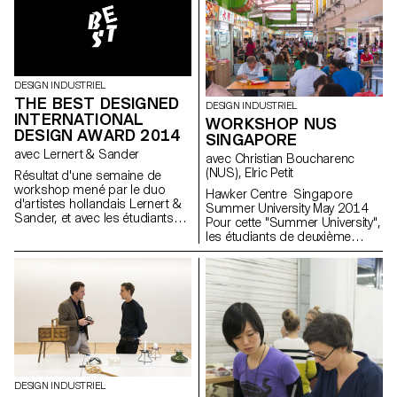
qu’ils ont pu couler eux mêmes
dans les ateliers de l’école.
L’intérêt des résultats réside
dans l’objet en étain, ainsi que
dans son moule.
DESIGN INDUSTRIEL
THE BEST DESIGNED
DESIGN INDUSTRIEL
INTERNATIONAL
WORKSHOP NUS
DESIGN AWARD 2014
SINGAPORE
avec Lernert & Sander
avec Christian Boucharenc
(NUS), Elric Petit
Résultat d'une semaine de
workshop mené par le duo
Hawker Centre Singapore
d'artistes hollandais Lernert &
Summer University May 2014
Sander, et avec les étudiants
Pour cette "Summer University",
de 1ère année en Bachelor
les étudiants de deuxième
Design Industriel et Design
année Bachelor en design
Graphique.
industriel ont collaboré avec les
étudiants de la National
University of Singapore lors du
workshop "Hawker Centres".
Les "Hawker Centres" sont
des restaurants traditionnels où
se réunissent les
Singapouriens de tout horizon.
Plus que des restaurants, ces
DESIGN INDUSTRIEL
lieux sont de véritables points