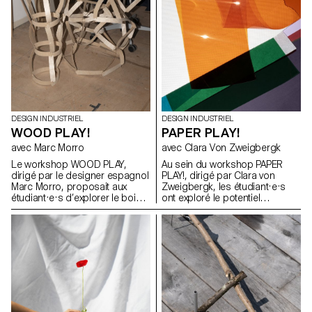
DESIGN INDUSTRIEL
DESIGN INDUSTRIEL
WOOD PLAY!
PAPER PLAY!
avec Marc Morro
avec Clara Von Zweigbergk
Le workshop WOOD PLAY,
Au sein du workshop PAPER
dirigé par le designer espagnol
PLAY!, dirigé par Clara von
Marc Morro, proposait aux
Zweigbergk, les étudiant·e·s
étudiant·e·s d’explorer le bois
ont exploré le potentiel
en tant que système de
expressif du papier et du
construction ouvert et
carton afin de réinventer des
accessible à tous les publics.
abat-jour destinés à des
L’objectif était de stimuler la
luminaires de plafond, muraux,
créativité et l’expérimentation à
sur pied, de chevet, de table ou
travers la conception de
portables. L’accent a été mis
modules ludiques et
sur l’expérimentation et le jeu —
reconfigurables, exploitant les
en testant les possibilités et les
potentialités et les contraintes
limites du papier, de la lumière,
du matériau, tout en évitant une
de la couleur et de la forme