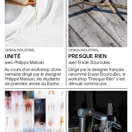
approche formelle trop
pour développer de nouvelles
enfantine.
expressions lumineuses.
DESIGN INDUSTRIEL
DESIGN INDUSTRIEL
UNITÉ
PRESQUE RIEN
avec Philippe Malouin
avec Erwan Bouroullec
Au cours d’un workshop d’une
Dirigé par le designer français
semaine dirigé par le designer
renommé Erwan Bouroullec, le
Philippe Malouin, les étudiants
workshop "Presque Rien" s'est
de première année du Bachelor
déroulé comme une
en Design Industriel ont conçu
exploration des possibilités de
et réalisé des soliflores, chacun
design dans le site de sa ferme
destiné à accueillir une fleur
bourguignonne récemment
unique de leur choix.
rénovée. Le projet prévoyait un
canevas ouvert, encourageant
les étudiants en design
industriel de l'ECAL à s'écarter
des méthodes traditionnelles
de résolution de problèmes.