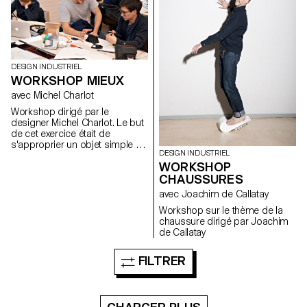
DESIGN INDUSTRIEL
WORKSHOP MIEUX
avec Michel Charlot
Workshop dirigé par le
designer Michel Charlot. Le but
de cet exercice était de
s'approprier un objet simple du
DESIGN INDUSTRIEL
quotidien et de lui apporter une
WORKSHOP
amélioration significative ;
qu'elle soit formelle,
CHAUSSURES
fonctionnelle ou sensible par
avec Joachim de Callatay
exemple.
Workshop sur le thème de la
chaussure dirigé par Joachim
de Callatay
FILTRER