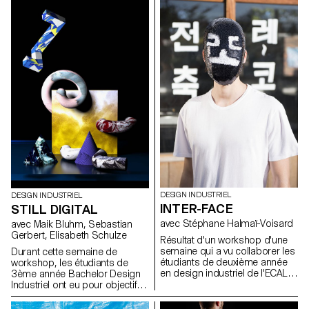
leurs ont permis de déposer
de la matière, fusionner,
découper, emboutir, laminer,
fraiser des matériaux souples
existants, afin de les former,
assembler, structurer ou
additionner. Photographies
de Marvin Leuvrey et Cécilia
Poupon (BA Photographie)
DESIGN INDUSTRIEL
DESIGN INDUSTRIEL
INTER-FACE
STILL DIGITAL
avec Stéphane Halmaï-Voisard
avec Maik Bluhm, Sebastian
Gerbert, Elisabeth Schulze
Résultat d'un workshop d'une
semaine qui a vu collaborer les
Durant cette semaine de
étudiants de deuxième année
workshop, les étudiants de
en design industriel de l'ECAL et
3ème année Bachelor Design
les étudiants en design
Industriel ont eu pour objectif
d'espace et de produit de la
de créer des natures mortes
Hongik University qui, en
par le biais de logiciel de