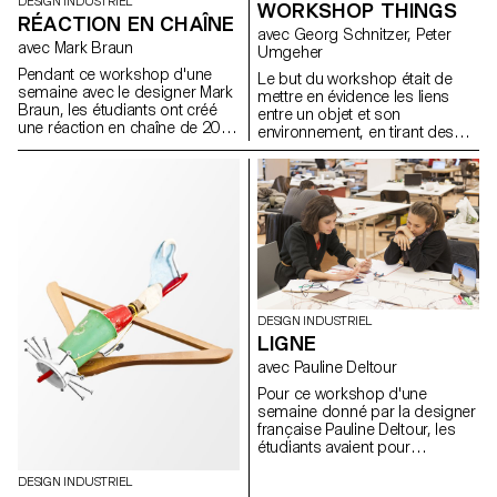
DESIGN INDUSTRIEL
WORKSHOP THINGS
RÉACTION EN CHAÎNE
avec Georg Schnitzer, Peter
avec Mark Braun
Umgeher
Pendant ce workshop d'une
Le but du workshop était de
semaine avec le designer Mark
mettre en évidence les liens
Braun, les étudiants ont créé
entre un objet et son
une réaction en chaîne de 20
environnement, en tirant des
mètres, composée de 10
parallèles et en soulignant les
parties distinctes, célébrant les
différences. Cette recherche se
mouvements mécaniques et
devait d'être inspirante, pratique
les couleurs
et analogue.
DESIGN INDUSTRIEL
LIGNE
avec Pauline Deltour
Pour ce workshop d'une
semaine donné par la designer
française Pauline Deltour, les
étudiants avaient pour
consigne d'utiliser la ligne
comme point de départ pour
DESIGN INDUSTRIEL