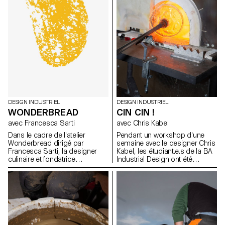
d’équipement sans pour autant
avoir les ressources pour les
exploiter. Ce projet de
recherche se base sur des cas
d’étude appliqués pour
explorer et définir un ensemble
de méthodes de travail
exemplaires, capables
d'informer et d'inspirer les
futurs utilisateurs.
DESIGN INDUSTRIEL
DESIGN INDUSTRIEL
WONDERBREAD
CIN CIN !
avec Francesca Sarti
avec Chris Kabel
Dans le cadre de l'atelier
Pendant un workshop d'une
Wonderbread dirigé par
semaine avec le designer Chris
Francesca Sarti, la designer
Kabel, les étudiant.e.s de la BA
culinaire et fondatrice
Industrial Design ont été
d'Arabeschi di Latte, les
invité.e.s à concevoir un verre
étudiants BA design industriel
pour une boisson de leur choix,
ont exploré l'histoire, les
qu'il s'agisse d'un cocktail,
traditions, les rituels et les
d'une bière fraîche, d'un
recettes liés au pain, afin
Negroni traditionnel ou
d'imaginer de nouveaux pains
simplement d'un verre à eau
uniques.
pour étancher leur soif. Les
designs finaux reflètent les