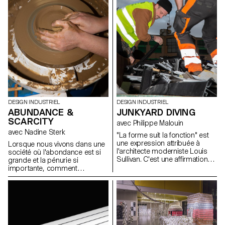
caractéristiques de la boisson
ou soulignent la façon dont la
boisson est préparée, servie et
bue. Tous les verres ont été
soufflés dans la cour de l'ECAL
avec le soutien des artisan.e.s
du fabricant de verre suisse
Niesenglass.
DESIGN INDUSTRIEL
DESIGN INDUSTRIEL
ABUNDANCE &
JUNKYARD DIVING
SCARCITY
avec Philippe Malouin
avec Nadine Sterk
"La forme suit la fonction" est
une expression attribuée à
Lorsque nous vivons dans une
l'architecte moderniste Louis
société où l'abondance est si
Sullivan. C'est une affirmation
grande et la pénurie si
qui est tout à fait pertinente
importante, comment
pour le design industriel.
discerner les ressources qui
D'autre part, la forme peut
nous entourent ? Comment
parfois aussi déterminer la
pouvons-nous nous tourner
fonction dans un processus
vers notre environnement pour
d'exploration inverse. Au cours
apprendre d'où viennent les
de la semaine de workshop
choses, ou comment nous
avec Philippe Malouin, les
pouvons les appliquer dans