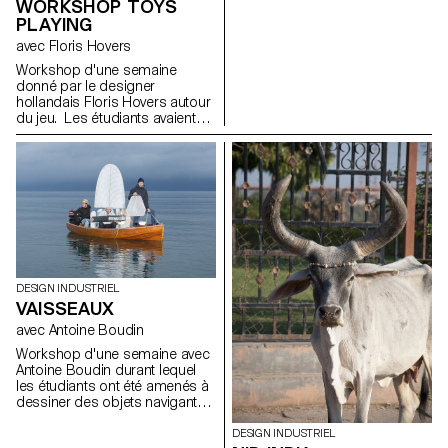
mettre en forme et en volume
WORKSHOP TOYS
des objets réalisés uniquement
PLAYING
avec du fil métallique.
avec Floris Hovers
Workshop d'une semaine
donné par le designer
hollandais Floris Hovers autour
du jeu. Les étudiants avaient
pour point de départ le jouet
favoris de leur enfance. Après
les avoir analysés et observés,
ils ont imaginé toutes sortes de
jeux et jouets avec pour seule
consigne, Have fun!
DESIGN INDUSTRIEL
VAISSEAUX
avec Antoine Boudin
Workshop d'une semaine avec
Antoine Boudin durant lequel
les étudiants ont été amenés à
dessiner des objets navigants
avec une propulsion à voile.
Les résultats sont des objets
DESIGN INDUSTRIEL