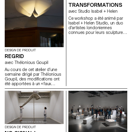
TRANSFORMATIONS
avec Studio Isabel + Helen
Ce workshop a été animé par
Isabel + Helen Studio, un duo
d'artistes londoniennes
connues pour leurs sculptures
et installations cinétiques
captivantes. Elles associent l'art
au mouvement pour créer des
DESIGN DE PRODUIT
oeuvres ludiques et
REGRID
stimulantes. Pendant la
semaine, elles ont guidé les
avec Thélonious Goupil
étudiant.es à travers les
Au cours de cet atelier d’une
principes fondamentaux de la
semaine dirigé par Thélonious
création de sculptures
Goupil, des modifications ont
dynamiques et en mouvement.
été apportées à un « faux
En utilisant les mécanismes de
plafond suspendu » traditionnel
parapluies, les étudiant.es ont
au Bar Gala, à Lausanne. En
créé des feux d'artifice.
piratant le système et en jouant
avec des éléments existants
comme l'éclairage ou les
ventilateurs, le plafond désuet a
été revitalisé sans nécessiter
une rénovation complète.
DESIGN DE PRODUIT