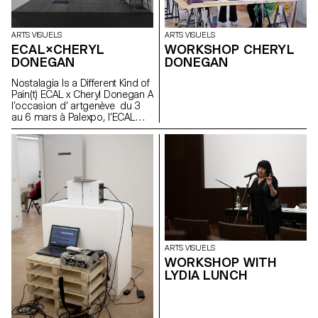
ARTS VISUELS
ARTS VISUELS
ECAL×CHERYL
WORKSHOP CHERYL
DONEGAN
DONEGAN
Nostalagia Is a Different Kind of
Pain(t) ECAL x Cheryl Donegan A
l’occasion d’ artgenève du 3
au 6 mars à Palexpo, l’ECAL
présente des projets
d’étudiant·e·s en Bachelor Arts
Visuels réalisés à l’occasion
d’un workshop avec l'artiste
américaine Cheryl Donegan .
Initié dans le cadre d'une
collaboration avec la Fondation
Art & Vie, dont la mission
s’articule autour du textile, cet
atelier avait pour objectif le
croisement entre les objets du
ARTS VISUELS
quotidien, la subversion des
WORKSHOP WITH
processus artisanaux et les
LYDIA LUNCH
gestes reproductifs. Réalisée
par des étudiant·e·s de la
première à la troisième année,
la sélection des œuvres