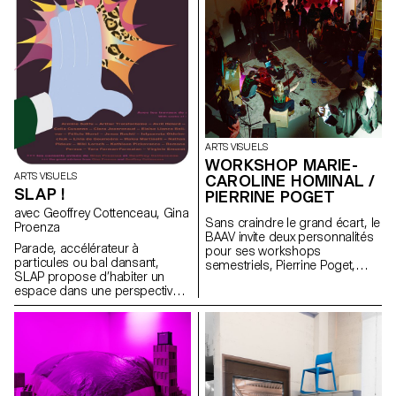
ARTS VISUELS
WORKSHOP MARIE-
ARTS VISUELS
CAROLINE HOMINAL /
SLAP !
PIERRINE POGET
avec Geoffrey Cottenceau, Gina
Sans craindre le grand écart, le
Proenza
BAAV invite deux personnalités
Parade, accélérateur à
pour ses workshops
particules ou bal dansant,
semestriels, Pierrine Poget,
SLAP propose d’habiter un
auteure et poète, et Marie-
espace dans une perspective
Caroline Hominal, danseuse et
gravitationnelle. Les oeuvres,
performeuse, toutes deux de
qui se positionnent à la
Genève. La première, décrite
frontière entre deux et trois
par un étudiant comme une «
dimensions, sont soumises
ostéopathe du cerveau »
aux lois centrifuges et se
convie un groupe
retrouvent à échanger entre
d’étudiant.e.x.s à faire famille
elles pour créer des narratifs
avec les voix dans sa tête,