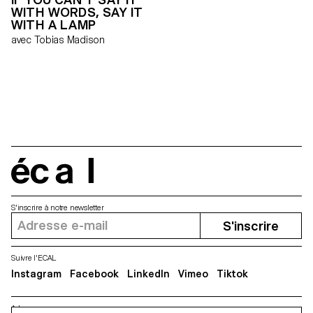
Peggy» incarne la diversité des
WITH WORDS, SAY IT
pratiques développées au sein
WITH A LAMP
de l’ECAL. Cette mise entre
avec Tobias Madison
parenthèse d’œuvres
disparates entre deux murs
incurvés fonctionne comme un
emballage, une métaphore
simultanée de l’exposition
collective temporaire et de
l’école d’art. «Dear Peggy» est
un tube ouvert de part et
d’autre, un passage transitoire,
comme peut l’être une école
dans la carrière d’un artiste.
écal
S'inscrire à notre newsletter
S'inscrire
Suivre l'ECAL
Instagram
Facebook
LinkedIn
Vimeo
Tiktok
Adresse