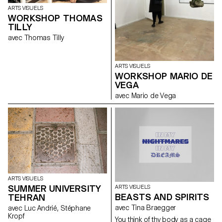
concert exceptionnel donnant
ARTS VISUELS
la part belle au Brésil et aux
WORKSHOP THOMAS
guitares électriques.
TILLY
avec Thomas Tilly
ARTS VISUELS
WORKSHOP MARIO DE
VEGA
avec Mario de Vega
ARTS VISUELS
SUMMER UNIVERSITY
ARTS VISUELS
BEASTS AND SPIRITS
TEHRAN
avec Tina Braegger
avec Luc Andrié, Stéphane
Kropf
You think of thy body as a cage