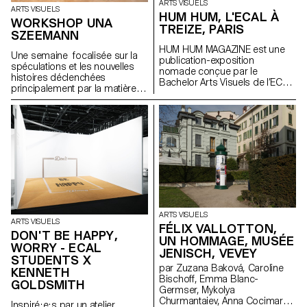
ARTS VISUELS
ARTS VISUELS
HUM HUM, L'ECAL À
WORKSHOP UNA
TREIZE, PARIS
SZEEMANN
HUM HUM MAGAZINE est une
Une semaine focalisée sur la
publication-exposition
spéculations et les nouvelles
nomade conçue par le
histoires déclenchées
Bachelor Arts Visuels de l’ECAL
principalement par la matière
dont le premier numéro investit
avec l'artiste Una Szeemann.
la galerie parisienne Treize.
Les étudiant.exs ont orienté
Organisée autour d'une série
leurs réflexions sur le pouvoir
d'invitations, chaque édition est
des objets, du point de vue de
pensée par les étudiant·e·s du
l'art, du fétichisme, de l'object
Bachelor Arts Visuels comme
oriented ontology, de la
une exposition facilement
psychanalyse et de la magie…
diffusable et activable à l’infini. À
l’occasion du lancement de
son premier numéro, HUM
HUM MAGAZINE investit Treize à
Paris pour y déployer son
ARTS VISUELS
ARTS VISUELS
sommaire à l’échelle du lieu. Un
FÉLIX VALLOTTON,
DON'T BE HAPPY,
projet initié par Philippe
UN HOMMAGE, MUSÉE
WORRY - ECAL
Decrauzat, Gallien Déjean et
JENISCH, VEVEY
Stéphane Kropf.
STUDENTS X
par Zuzana Baková, Caroline
KENNETH
Bischoff, Emma Blanc-
GOLDSMITH
Germser, Mykolya
Churmantaiev, Anna Cocimarov,
Inspiré·e·s par un atelier