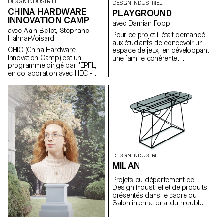
DESIGN INDUSTRIEL
DESIGN INDUSTRIEL
CHINA HARDWARE
PLAYGROUND
INNOVATION CAMP
avec Damian Fopp
avec Alain Bellet, Stéphane
Pour ce projet il était demandé
Halmaï-Voisard
aux étudiants de concevoir un
CHIC (China Hardware
espace de jeux, en développant
Innovation Camp) est un
une famille cohérente
programme dirigé par l'EPFL,
d’éléments ou de structures de
en collaboration avec HEC -
jeux pour un site précis existant
Lausanne et l'ECAL. En équipes
dans la région Lausannoise.
interdisciplinaires, les étudiants
Les étudiants ont donc dû
des différentes institutions ont
rechercher, identifier,
9 mois pour créer un prototype
sélectionner, analyser et
d'objet connecté. La phase
documenter un site afin qu’il
finale du programme emmène
s’intègre harmonieusement au
les étudiants à Shenzhen puis
tissu urbain local.
à Hong Kong afin de se
confronter aux enjeux
d'industrialisation, de
DESIGN INDUSTRIEL
financement et aux réalités du
MILAN
marché chinois.
Projets du département de
Design industriel et de produits
présentés dans le cadre du
Salon international du meuble
de Milan 2010