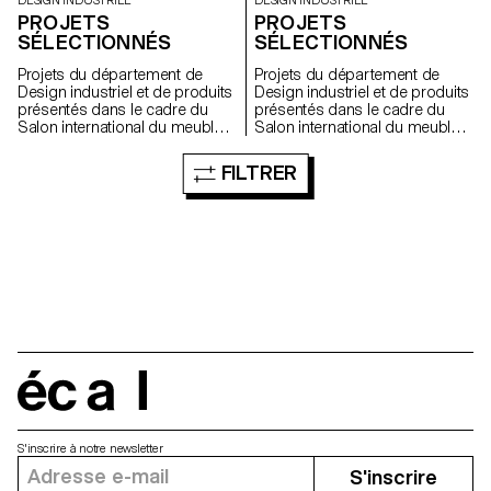
DESIGN INDUSTRIEL
DESIGN INDUSTRIEL
nécessaire d’inventer un
PROJETS
PROJETS
dispositif qui s’approche de
SÉLECTIONNÉS
SÉLECTIONNÉS
l’installation, qui soit ludique et
qui ne se contente pas
Projets du département de
Projets du département de
uniquement de solutionner
Design industriel et de produits
Design industriel et de produits
techniquement la prise de vue.
présentés dans le cadre du
présentés dans le cadre du
Pour le festival, cette installation
Salon international du meuble
Salon international du meuble
représente une vraie attente du
de Milan 2009
de Milan 2008.
public ainsi qu’un revenu
puisque chaque image coûte
FILTRER
5.- Chf.
écal
S'inscrire à notre newsletter
S'inscrire