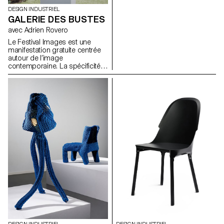
DESIGN INDUSTRIEL
GALERIE DES BUSTES
avec Adrien Rovero
Le Festival Images est une
manifestation gratuite centrée
autour de l’image
contemporaine. La spécificité
du Festival Images est de
présenter de la photographie
monumentale en plein air, tout
en présentant des projets
autours de l’image dans un
sens plus large en intérieur.
Pour l’édition 2018, L’ECAL était
pour la quatrième fois associée
au festival en poursuivant la
recherche de dispositifs
particuliers d’expositions
d’image en plein air. Il s’agit
d’imaginer un photomaton. Un
espace pour se prendre en
photo seul ou à plusieurs. Le
déclenchement, le fonds, le
processus global devra
prendre la forme d’une vrai
expérience et interactivité. Il est