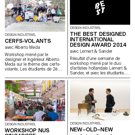
nouvelles façons de s’asseoir.
dans les ateliers de l’école.
Le résultat est une diversité de
L’intérêt des résultats réside
construction conçu pour
dans l’objet en étain, ainsi que
soutenir notre corps de
dans son moule.
différentes manières. Photo
ECAL/Axel Crettenand
DESIGN INDUSTRIEL
THE BEST DESIGNED
DESIGN INDUSTRIEL
INTERNATIONAL
CERFS-VOLANTS
DESIGN AWARD 2014
avec Alberto Meda
avec Lernert & Sander
Workshop mené par le
Résultat d'une semaine de
designer et ingénieur Alberto
workshop mené par le duo
Meda sur le thème des cerfs-
d'artistes hollandais Lernert &
volants. Les étudiants de 2ème
Sander, et avec les étudiants
année de Bachelor Design
de 1ère année en Bachelor
Industriel ont travaillé non
Design Industriel et Design
seulement sur la forme et la
Graphique.
couleur, mais aussi sur les
questions physiques du
mouvement dans les airs.
DESIGN INDUSTRIEL
DESIGN INDUSTRIEL
NEW–OLD–NEW
WORKSHOP NUS