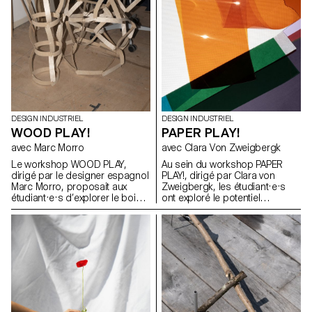
DESIGN INDUSTRIEL
DESIGN INDUSTRIEL
WOOD PLAY!
PAPER PLAY!
avec Marc Morro
avec Clara Von Zweigbergk
Le workshop WOOD PLAY,
Au sein du workshop PAPER
dirigé par le designer espagnol
PLAY!, dirigé par Clara von
Marc Morro, proposait aux
Zweigbergk, les étudiant·e·s
étudiant·e·s d’explorer le bois
ont exploré le potentiel
en tant que système de
expressif du papier et du
construction ouvert et
carton afin de réinventer des
accessible à tous les publics.
abat-jour destinés à des
L’objectif était de stimuler la
luminaires de plafond, muraux,
créativité et l’expérimentation à
sur pied, de chevet, de table ou
travers la conception de
portables. L’accent a été mis
modules ludiques et
sur l’expérimentation et le jeu —
reconfigurables, exploitant les
en testant les possibilités et les
potentialités et les contraintes
limites du papier, de la lumière,
du matériau, tout en évitant une
de la couleur et de la forme