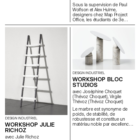
Sous la supervision de Paul
techniquement la prise de vue.
Wolfson et Alex Hulme,
Pour le festival, cette installation
designers chez Map Project
représente une vraie attente du
Office, les étudiants de 3e
public ainsi qu’un revenu
année en Bachelor Design
puisque chaque image coûte
Industriel et en Bachelor Media
5.- Chf.
& Interaction Design ont conçu
des objets fonctionnant sur le
principe "viser et tirer". Ceux-ci
s'inspirent des opportunités
créées par l'approche Open
Source et pourraient facilement
être répliqués par toute
personne en ayant besoin ou
DESIGN INDUSTRIEL
envie.
WORKSHOP BLOC
STUDIOS
avec Joséphine Choquet
(Thévoz Choquet), Virgile
Thévoz (Thévoz Choquet)
Le marbre est synonyme de
poids, de stabilité, de
DESIGN INDUSTRIEL
robustesse et constitue un
WORKSHOP JULIE
matériau noble par excellence.
A la lumière de cela, quels
RICHOZ
types d'objets sont capables
avec Julie Richoz
de tirer pleinement parti de ces