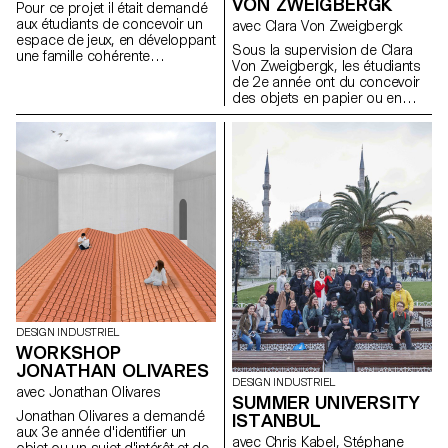
VON ZWEIGBERGK
Pour ce projet il était demandé
aux étudiants de concevoir un
avec Clara Von Zweigbergk
espace de jeux, en développant
Sous la supervision de Clara
une famille cohérente
Von Zweigbergk, les étudiants
d’éléments ou de structures de
de 2e année ont du concevoir
jeux pour un site précis existant
des objets en papier ou en
dans la région Lausannoise.
carton autour du thème des
Les étudiants ont donc dû
célébrations : anniversaires,
rechercher, identifier,
fêtes, et tout autre type de
sélectionner, analyser et
festivités.
documenter un site afin qu’il
s’intègre harmonieusement au
tissu urbain local.
DESIGN INDUSTRIEL
WORKSHOP
JONATHAN OLIVARES
DESIGN INDUSTRIEL
avec Jonathan Olivares
SUMMER UNIVERSITY
Jonathan Olivares a demandé
ISTANBUL
aux 3e année d'identifier un
avec Chris Kabel, Stéphane