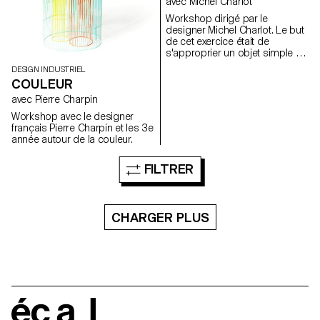
avec Michel Charlot
story, the idea behind it. Then
students will work on a mold to
Workshop dirigé par le
make the production of their
designer Michel Charlot. Le but
pasta more efficient and in the
de cet exercice était de
end they will pull together to
s'approprier un objet simple du
create a concept for a pasta
quotidien et de lui apporter une
DESIGN INDUSTRIEL
restaurant.
amélioration significative ;
COULEUR
qu'elle soit formelle,
fonctionnelle ou sensible par
avec Pierre Charpin
exemple.
Workshop avec le designer
français Pierre Charpin et les 3e
année autour de la couleur.
FILTRER
CHARGER PLUS
écal