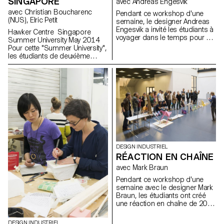
SINGAPORE
avec Andreas Engesvik
avec Christian Boucharenc
Pendant ce workshop d'une
(NUS), Elric Petit
semaine, le designer Andreas
Engesvik a invité les étudiants à
Hawker Centre Singapore
voyager dans le temps pour y
Summer University May 2014
choisir un objet ancien qui les
Pour cette "Summer University",
intéressait. Le but était de
les étudiants de deuxième
réinterpréter son concept
année Bachelor en design
original en lui attribuant une
industriel ont collaboré avec les
nouvelle expression, mais en
étudiants de la National
restant dans la même
University of Singapore lors du
catégorie.
workshop "Hawker Centres".
Les "Hawker Centres" sont
des restaurants traditionnels où
se réunissent les
Singapouriens de tout horizon.
Plus que des restaurants, ces
lieux sont de véritables points
DESIGN INDUSTRIEL
de rencontre entre les cultures
RÉACTION EN CHAÎNE
chinoises, malaisiennes et
avec Mark Braun
indiennes. L'objectif du
workshop était d'immerger les
Pendant ce workshop d'une
étudiants pendant une semaine
semaine avec le designer Mark
au cœur de la culture
Braun, les étudiants ont créé
cosmopolite de Singapour. Ils
une réaction en chaîne de 20
ont conçu des objets tels que
mètres, composée de 10
des ustensiles de cuisine, de la
parties distinctes, célébrant les
DESIGN INDUSTRIEL
vaisselle ou de la signalisation