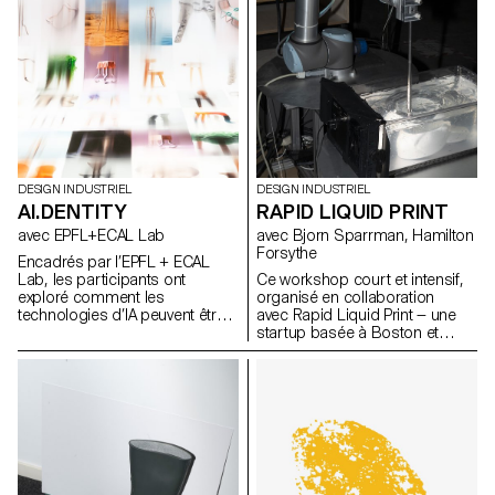
DESIGN INDUSTRIEL
DESIGN INDUSTRIEL
AI.DENTITY
RAPID LIQUID PRINT
avec EPFL+ECAL Lab
avec Bjorn Sparrman, Hamilton
Forsythe
Encadrés par l’EPFL + ECAL
Lab, les participants ont
Ce workshop court et intensif,
exploré comment les
organisé en collaboration
technologies d’IA peuvent être
avec Rapid Liquid Print — une
intégrées au design de
startup basée à Boston et
produits pour améliorer la
issue du Self-Assembly Lab du
fonctionnalité et enrichir
MIT — a permis d’explorer les
l’expérience utilisateur. Au cours
fondements de l’Embedded 3D
de cette semaine d’atelier, les
Printing, en questionnant de
étudiants du BA ont étudié les
manière à la fois technique et
fondements théoriques de l’IA
poétique ce qu’est une courbe,
tout en expérimentant des
une surface ou un volume
applications pratiques à travers
épaissi lorsqu’il passe du
divers cas d’usage.
monde numérique à la réalité