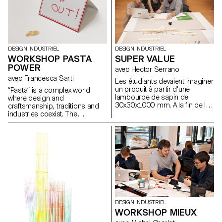
DESIGN INDUSTRIEL
DESIGN INDUSTRIEL
WORKSHOP PASTA
SUPER VALUE
POWER
avec Hector Serrano
avec Francesca Sarti
Les étudiants devaient imaginer
un produit à partir d'une
“Pasta” is a complex world
lambourde de sapin de
where design and
30x30x1000 mm. A la fin de la
craftsmanship, traditions and
semaine, une vente a été
industries coexist. The
organisée et l'étudiant qui
workshop will be an occasion
faisait le plus de profit avec son
to explores these different
bout de bois remportait un prix
aspects, creating hand-made
décerné par Hector Serrano.
pasta, efficient molds and a
convivial space where guests
will enjoy the “social power of
pasta”. To highlight the
important play between simple
ingredients and their creative
interpretation, students,
working in groups, will be
DESIGN INDUSTRIEL
asked to invent their own
WORKSHOP MIEUX
handmade pasta and share the