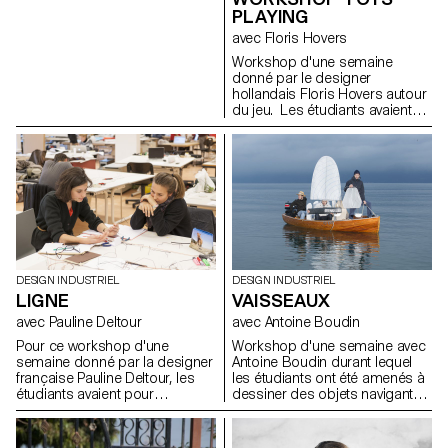
devait d'être inspirante, pratique
PLAYING
et analogue.
avec Floris Hovers
Workshop d'une semaine
donné par le designer
hollandais Floris Hovers autour
du jeu. Les étudiants avaient
pour point de départ le jouet
favoris de leur enfance. Après
les avoir analysés et observés,
ils ont imaginé toutes sortes de
jeux et jouets avec pour seule
consigne, Have fun!
DESIGN INDUSTRIEL
DESIGN INDUSTRIEL
LIGNE
VAISSEAUX
avec Pauline Deltour
avec Antoine Boudin
Pour ce workshop d'une
Workshop d'une semaine avec
semaine donné par la designer
Antoine Boudin durant lequel
française Pauline Deltour, les
les étudiants ont été amenés à
étudiants avaient pour
dessiner des objets navigants
consigne d'utiliser la ligne
avec une propulsion à voile.
comme point de départ pour
Les résultats sont des objets
mettre en forme et en volume
hybrides entre le jouet et la