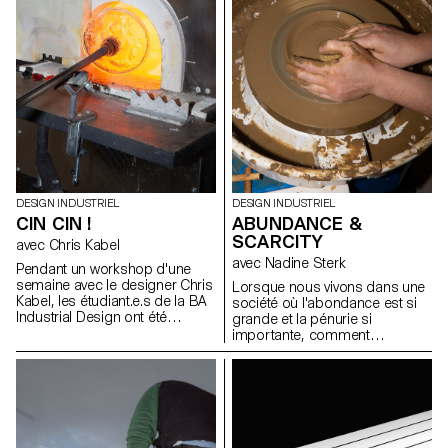
DESIGN INDUSTRIEL
DESIGN INDUSTRIEL
CIN CIN !
ABUNDANCE &
SCARCITY
avec Chris Kabel
avec Nadine Sterk
Pendant un workshop d'une
semaine avec le designer Chris
Lorsque nous vivons dans une
Kabel, les étudiant.e.s de la BA
société où l'abondance est si
Industrial Design ont été
grande et la pénurie si
invité.e.s à concevoir un verre
importante, comment
pour une boisson de leur choix,
discerner les ressources qui
qu'il s'agisse d'un cocktail,
nous entourent ? Comment
d'une bière fraîche, d'un
pouvons-nous nous tourner
Negroni traditionnel ou
vers notre environnement pour
simplement d'un verre à eau
apprendre d'où viennent les
pour étancher leur soif. Les
choses, ou comment nous
designs finaux reflètent les
pouvons les appliquer dans