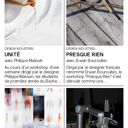
approche formelle trop
pour développer de nouvelles
enfantine.
expressions lumineuses.
DESIGN INDUSTRIEL
DESIGN INDUSTRIEL
UNITÉ
PRESQUE RIEN
avec Philippe Malouin
avec Erwan Bouroullec
Au cours d’un workshop d’une
Dirigé par le designer français
semaine dirigé par le designer
renommé Erwan Bouroullec, le
Philippe Malouin, les étudiants
workshop "Presque Rien" s'est
de première année du Bachelor
déroulé comme une
en Design Industriel ont conçu
exploration des possibilités de
et réalisé des soliflores, chacun
design dans le site de sa ferme
destiné à accueillir une fleur
bourguignonne récemment
unique de leur choix.
rénovée. Le projet prévoyait un
canevas ouvert, encourageant
les étudiants en design
industriel de l'ECAL à s'écarter
des méthodes traditionnelles
de résolution de problèmes.