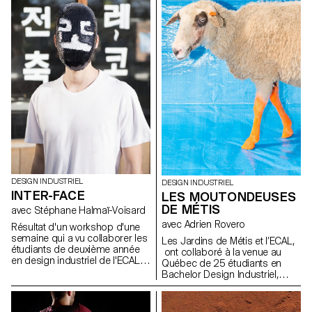
photo-réaliste. Chaque nature
morte comporte au moins une
fleur et un vase. Les étudiants
ont réinterprétés cette
contrainte, tout en étant libre
d’explorer les possibilités de
formes, de matières, de
compositions et de lumière.
DESIGN INDUSTRIEL
DESIGN INDUSTRIEL
INTER-FACE
LES MOUTONDEUSES
DE MÉTIS
avec Stéphane Halmaï-Voisard
avec Adrien Rovero
Résultat d'un workshop d'une
semaine qui a vu collaborer les
Les Jardins de Métis et l’ECAL,
étudiants de deuxième année
ont collaboré à la venue au
en design industriel de l'ECAL et
Québec de 25 étudiants en
les étudiants en design
Bachelor Design Industriel,
d'espace et de produit de la
soutenu par le programme de
Hongik University qui, en
Summer University du Canton
équipes mixtes, ont travaillé sur
de Vaud. Une série