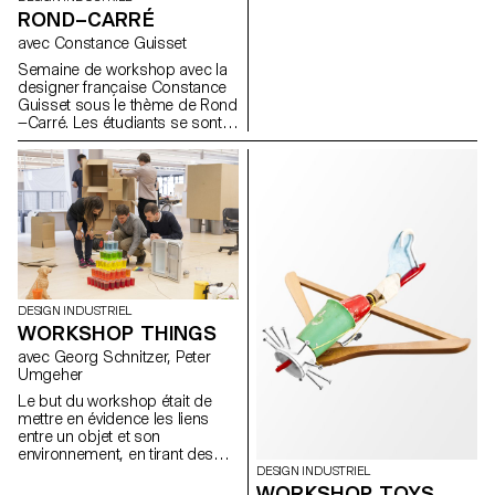
mouvements mécaniques et
ROND–CARRÉ
qui améliorent l'expérience des
les couleurs
clients et des travailleurs au
avec Constance Guisset
sein des "Hawker Centres". Ce
Semaine de workshop avec la
workshop a permis aux
designer française Constance
étudiants des deux universités
Guisset sous le thème de Rond
de partager leur savoir-faire
—Carré. Les étudiants se sont
dans le domaine du design
confrontés aux décisions qu'ils
industriel. Le résultat de cette
doivent prendre lorsqu'ils
recherche démontre une
dessinent un objet domestique
grande variété de solutions
et ainsi comprendre pourquoi
pour améliorer les "Hawker
et surtout comment ils doivent
Centres”.
choisir les formes qui vont
définir leurs produits.
DESIGN INDUSTRIEL
WORKSHOP THINGS
avec Georg Schnitzer, Peter
Umgeher
Le but du workshop était de
mettre en évidence les liens
entre un objet et son
environnement, en tirant des
parallèles et en soulignant les
DESIGN INDUSTRIEL
différences. Cette recherche se
WORKSHOP TOYS