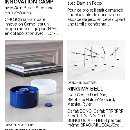
INNOVATION CAMP
avec Damian Fopp
avec Alain Bellet, Stéphane
Pour ce projet il était demandé
Halmaï-Voisard
aux étudiants de concevoir un
CHIC (China Hardware
espace de jeux, en développant
Innovation Camp) est un
une famille cohérente
programme dirigé par l'EPFL,
d’éléments ou de structures de
en collaboration avec HEC -
jeux pour un site précis existant
Lausanne et l'ECAL. En équipes
dans la région Lausannoise.
interdisciplinaires, les étudiants
Les étudiants ont donc dû
des différentes institutions ont
rechercher, identifier,
9 mois pour créer un prototype
sélectionner, analyser et
d'objet connecté. La phase
documenter un site afin qu’il
finale du programme emmène
s’intègre harmonieusement au
les étudiants à Shenzhen puis
tissu urbain local.
à Hong Kong afin de se
confronter aux enjeux
d'industrialisation, de
DESIGN INDUSTRIEL
financement et aux réalités du
RING MY BELL
marché chinois.
avec Cédric Duchêne,
Stéphane Halmaï-Voisard,
Mathieu Rivier
Ca fait DONG! Ca fait TRRRRRR!
Et ça fait GLING! Ou bien
BLING! Ou MHHHH! Et parfois
même BRAOUM! L’ECAL/Ecole
DESIGN INDUSTRIEL
cantonale d’art de Lausanne