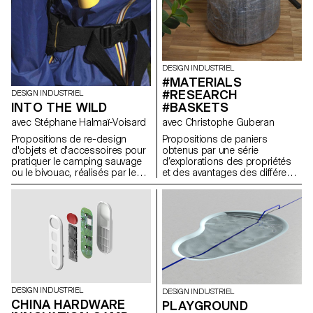
DESIGN INDUSTRIEL
#MATERIALS
#RESEARCH
DESIGN INDUSTRIEL
INTO THE WILD
#BASKETS
avec Stéphane Halmaï-Voisard
avec Christophe Guberan
Propositions de re-design
Propositions de paniers
d'objets et d'accessoires pour
obtenus par une série
pratiquer le camping sauvage
d’explorations des propriétés
ou le bivouac, réalisés par les
et des avantages des différents
étudiants de 1re année en
matériaux abordés, en
Bachelor Design Industriel.
l’occurence : les métaux, le bois
et ses dérivés, les plastiques et
les textiles. Ce projet a été
réalisé par les étudiants de 1e
année en Bachelor Design
Industriel et de Produits.
DESIGN INDUSTRIEL
DESIGN INDUSTRIEL
CHINA HARDWARE
PLAYGROUND