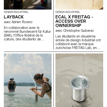
DESIGN INDUSTRIEL
DESIGN INDUSTRIEL
LAYBACK
ECAL X FREITAG -
ACCESS OVER
avec Adrien Rovero
OWNERSHIP
En collaboration avec le
avec Christophe Guberan
renommé Bundesamt für Kultur
(BAK), l’Office fédéral de la
Les étudiants en deuxième
culture, des étudiants de
année de design industriel ont
troisième année du Bachelor
collaboré avec la marque
en design industriel, sous la
zurichoise FREITAG Lab, en
direction d’Adrien Rovero, ont
tirant parti de leur expertise en
conçu l’espace de médiation
sensibilisation
de l’exposition des Swiss
environnementale, en
Design Awards à Bâle, qui se
surcyclage de matériaux et en
tiendra pendant la foire Art
économie circulaire. En
Basel en juin 2024.
s'appuyant sur le manifeste de
FREITAG, ils ont développé de
nouveaux produits partagés
axés sur le principe de «
access over ownership ».