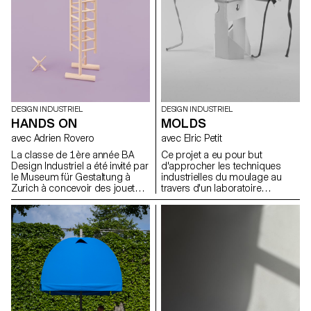
naturels qui ont servi à produire
ces objets.
DESIGN INDUSTRIEL
DESIGN INDUSTRIEL
HANDS ON
MOLDS
avec Adrien Rovero
avec Elric Petit
La classe de 1ère année BA
Ce projet a eu pour but
Design Industriel a été invité par
d'approcher les techniques
le Museum für Gestaltung à
industrielles du moulage au
Zurich à concevoir des jouets
travers d'un laboratoire
en bois qui ont été exposé
expérimental et ludique. Les
dans le cadre de l’exposition
étudiant.e.s ont produit des
rétrospective de 'Willy Guhl:
objets en plâtre et ceux-ci ne
penser avec les mains' .
comportent pas
impérativement de fonction.
Toutefois, ils doivent être
techniquement intéressants,
c'est à dire que leurs moules
sont simples à produire et que
les pièces moulées
comportent des particularités