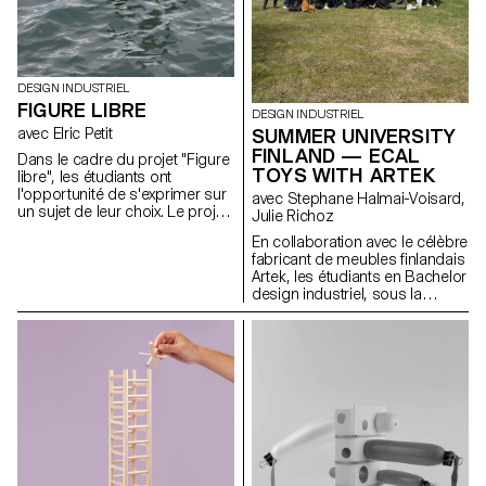
DESIGN INDUSTRIEL
FIGURE LIBRE
DESIGN INDUSTRIEL
SUMMER UNIVERSITY
avec Elric Petit
FINLAND — ECAL
Dans le cadre du projet "Figure
TOYS WITH ARTEK
libre", les étudiants ont
l'opportunité de s'exprimer sur
avec Stephane Halmai-Voisard,
un sujet de leur choix. Le projet
Julie Richoz
encourage l'intégration de
En collaboration avec le célèbre
recherches personnelles ou
fabricant de meubles finlandais
leur mémoire, ainsi que le choix
Artek, les étudiants en Bachelor
d'un domaine correspondant à
design industriel, sous la
leurs aspirations
direction de la designer Julie
professionnelles après leurs
Richoz, présentent une
études, que ce soit dans le
collection d'objets ludiques
mobilier, la mobilité, les objets
pour enfants fabriqués à partir
connectés ou tout autre
de pièces de qualité inférieure,
domaine.
rejetés ou semi-finis. Fidèles à
l'esprit d'Artek et de ses
fondateurs, les produits
favorisent une fabrication
responsable et cherchent à
mettre en valeur les matériaux