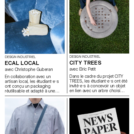
économique, peut être
la manière dont les espaces de
actualisée face aux enjeux de
vie se façonnent et la façon
durabilité, de fonctionnalité et
dont le design peut devenir une
d’esthétique.
présence active et porteuse de
sens dans les usages de tous
les jours.
DESIGN INDUSTRIEL
DESIGN INDUSTRIEL
CITY TREES
ECAL LOCAL
avec Elric Petit
avec Christophe Guberan
Dans le cadre du projet CITY
En collaboration avec un
TREES, les étudiant·e·s ont été
artisan local, les étudiant·e·s
invité·e·s à concevoir un objet
ont conçu un packaging
en lien avec un arbre choisi
réutilisable et adapté à une
dans l’espace urbain
production en série. Le projet
Lausannois. En s’appuyant sur
visait à valoriser un produit
une approche inspirée de la
alimentaire du quotidien tout en
dendrologie, ils ont observé un
répondant aux enjeux actuels
arbre existant et imaginé une
liés au transport, à la durabilité
intervention discrète,
et à la seconde vie des
respectueuse et réversible. Le
emballages. L’intervention
projet devait mettre en valeur
devait être simple, fonctionnelle
les particularités du végétal tout
et écologique, et proposer un