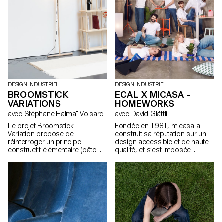
enjeux, les formes et les
usages liés au thème abordé.
DESIGN INDUSTRIEL
DESIGN INDUSTRIEL
BROOMSTICK
ECAL X MICASA -
VARIATIONS
HOMEWORKS
avec Stéphane Halmaï-Voisard
avec David Glättli
Le projet Broomstick
Fondée en 1981, micasa a
Variation propose de
construit sa réputation sur un
réinterroger un principe
design accessible et de haute
constructif élémentaire (bâtons,
qualité, et s’est imposée
assemblages visibles, structure
comme leader en Suisse.
modulable) et d’explorer son
Fidèle à une approche du
potentiel pour générer de
design démocratique, pensée
nouveaux objets et mobiliers
pour s’intégrer naturellement au
adaptés à des usages
quotidien, l’entreprise s’est
contemporains. L’objectif est
associée à l'ECAL pour
de comprendre comment cette
développer HOMEWORKS, une
logique de conception, pensée
collection limitée invitant une
comme accessible et
nouvelle génération à repenser