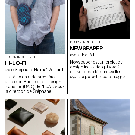
en s’intégrant dans son
usage au-delà de la fonction
environnement.
d’emballage initiale.
DESIGN INDUSTRIEL
NEWSPAPER
avec Elric Petit
DESIGN INDUSTRIEL
Newspaper est un projet de
HI-LO-FI
design industriel qui vise à
avec Stéphane Halmaï-Voisard
cultiver des idées nouvelles
ayant le potentiel de s'intégrer
Les étudiants de première
de manière transparente dans
année du Bachelor en Design
notre société contemporaine et
Industriel (BADI) de l'ECAL, sous
son économie. Sous la
la direction de Stéphane
direction d'Elric Petit, chaque
Halmaï-Voisard, responsable
étudiant a eu la possibilité
du BADI, se sont lancés dans
d'explorer un sujet choisi, en
un projet visant à concevoir
exprimant ses affinités et ses
leurs propres interprétations
intérêts personnels, ce qui a
uniques d'une enceinte
permis d'améliorer l'expérience
Bluetooth. Ce projet a mis les
globale du projet. Dans l'esprit
étudiants au défi de travailler de
de la pluridisciplinarité, les
manière créative dans les
étudiants ont participé à un
contraintes d'un kit existant de