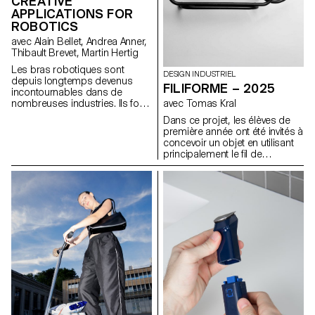
CREATIVE
APPLICATIONS FOR
ROBOTICS
avec Alain Bellet, Andrea Anner,
Thibault Brevet, Martin Hertig
Les bras robotiques sont
DESIGN INDUSTRIEL
depuis longtemps devenus
FILIFORME – 2025
incontournables dans de
avec Tomas Kral
nombreuses industries. Ils font
depuis peu également leur
Dans ce projet, les élèves de
entrée rapide au sein de
première année ont été invités à
studios d'art et de design.
concevoir un objet en utilisant
Cependant, l’accès aux flux et
principalement le fil de
méthodes de travail exigés par
fercomme matériau de
ces machines reste difficile et
création. L’objectif était
cela notamment en raison d'un
d’explorer les possibilités
manque évident de ressources
expressives et structurelles de
de référence adaptées à cette
cette matière linéaire et
communauté. Il en va de même
malléable, en développant une
au sein des écoles d’art et de
approche personnelle et
design qui investissent de plus
innovante. Plier, tordre, tresser
en plus souvent dans ce type
ou souder le fil devenait un
d’équipement sans pour autant
moyen d’expérimenter la forme,
avoir les ressources pour les
l’équilibre et la légèreté, tout en
exploiter. Ce projet de
repensant la fonction de l’objet
recherche se base sur des cas
à travers la contrainte du
d’étude appliqués pour
matériau.