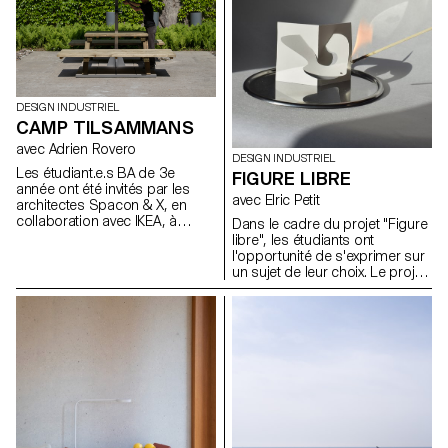
singulières inhérentes au
processus du moulage. Les
moules (matériaux libres) à
même titre que les objets
moulés en plâtre ont été
montré aux évaluations sous la
DESIGN INDUSTRIEL
forme d'une exposition
CAMP TILSAMMANS
collective.
avec Adrien Rovero
DESIGN INDUSTRIEL
Les étudiant.e.s BA de 3e
FIGURE LIBRE
année ont été invités par les
avec Elric Petit
architectes Spacon & X, en
collaboration avec IKEA, à
Dans le cadre du projet "Figure
concevoir un abri pour un
libre", les étudiants ont
événement à Helsingborg, en
l'opportunité de s'exprimer sur
Suède. Cet abri fait partie du
un sujet de leur choix. Le projet
camp Tillsammans ("Tous
encourage l'intégration de
ensemble"). L'objectif était de
recherches personnelles ou
concevoir une
leur mémoire, ainsi que le choix
microarchitecture qui réponde
d'un domaine correspondant à
aux préoccupations actuelles,
leurs aspirations
favorise les interactions
professionnelles après leurs
sociales et offre une expérience
études, que ce soit dans le
de vie unique.
mobilier, la mobilité, les objets
connectés ou tout autre
domaine.