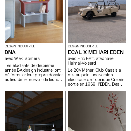
DESIGN INDUSTRIEL
DESIGN INDUSTRIEL
DNA
ECAL X MEHARI EDEN
avec Wieki Somers
avec Elric Petit, Stephane
Halmai-Voisard
Les étudiants de deuxième
année BA design industriel ont
Le 2CV Méhari Club Cassis a
dû formuler leur propre dossier
mis au point une version
au lieu de le recevoir de leurs
électrique de l’iconique Citroën
professeurs. Pour l'introduction
sortie en 1968 : l’EDEN. Dès
de ce projet, ils ont commencé
son origine, cette voiture était
par se représenter eux-mêmes
destinée aux sports et aux
en tant que designers: Quel est
loisirs estivaux. Aujourd’hui,
leur ADN en tant que designer ?
notre regain d’intérêt pour les
Ils ont présenté un dossier clair
activités de plein air associé à
lié à leurs propres fascinations
une technologie électrique rend
et à des sujets pertinents dans
ce véhicule d’autant plus
le domaine du design et à
attractif. C’est dans cette
l'époque à laquelle nous vivons.
perspective que les
Ils ont développé un concept
étudiant·e·s de 2e année en