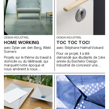
quotidien ont été explorés et
mis à jour par les étudiant.e.s,
qui ont considéré les diverses
possibilités de scénarios et de
rituels.
DESIGN INDUSTRIEL
DESIGN INDUSTRIEL
HOME WORKING
TOC TOC TOC!
avec Dylan van den Berg, Wieki
avec Stéphane Halmaï-Voisard
Somers
Pour ce projet, il a été
Projets sur le thème du travail à
demandé aux étudiants de 1ère
domicile ou du télétravail, qui
année du Bachelor Design
marquent notre époque et
Industriel de concevoir une
nous amènent à nous
poignée ou un bouton de
interroger à la fois sur ce qu'est
porte. Ils ont dû se concentrer
le travail, et sur la manière et le
principalement sur la pièce sur
lieu où nous travaillons. La
laquelle la main se pose pour
récente expérience de travail à
fermer, ouvrir, tirer à soi ou
distance nous a donné de
pousser une porte. La
nombreuses idées nouvelles.
typologie de leur poignée était
Cette expérience pourrait
libre, pour autant qu’elle soit
déboucher sur de nouvelles
compatible avec un
méthodes de travail à l'avenir, à
méchanisme existant. Le
mesure que la pandémie de
contexte de l’objet ainsi que