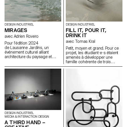
DESIGN INDUSTRIEL
DESIGN INDUSTRIEL
MIRAGES
FILL IT, POUR IT,
DRINK IT
avec Adrien Rovero
avec Tomas Kral
Pour l’édition 2024
de Lausanne Jardins, un
Petit, moyen et grand. Pour ce
événement culturel alliant
projet, les étudiant·e·s étaient
architecture du paysage et
amenés à développer une
réflexion sur la ville, les
famille cohérente de trois
étudiant.e.s BA de 2e année ont
récipients ou simplement trois
été invité.e.s à concevoir une
contenants indépendants ayant
installation éphémère. Le
chacun un volume différent
temps d’un été, la
pour contenir, transporter et
manifestation propose une
verser des liquides. Les objets
série d’installations éphémères
devaient être inscrits dans un
disséminées sur le territoire
contexte précis que les
lausannois, dont certaines
étudiant·e·s ont défini au début
préfigurent les transformations
du projet.
urbanistiques et paysagères de
la ville.
DESIGN INDUSTRIEL
MEDIA & INTERACTION DESIGN
A THIRD HAND –