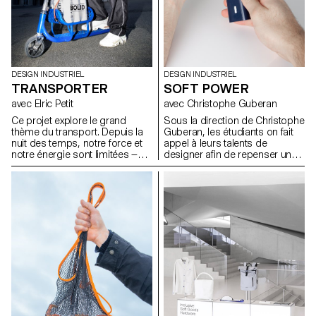
explorer et définir un ensemble
de méthodes de travail
exemplaires, capables
d'informer et d'inspirer les
futurs utilisateurs.
DESIGN INDUSTRIEL
DESIGN INDUSTRIEL
TRANSPORTER
SOFT POWER
avec Elric Petit
avec Christophe Guberan
Ce projet explore le grand
Sous la direction de Christophe
thème du transport. Depuis la
Guberan, les étudiants on fait
nuit des temps, notre force et
appel à leurs talents de
notre énergie sont limitées —
designer afin de repenser un
c’est pourquoi nous avons
objet du quotidient qui
toujours fait preuve d’inventivité
consomme d’avantage
pour déplacer les choses qui
d’énergie qu’il ne devrait.Grace
nous entourent. Les élèves de
à leurs sens de l’observation ils
première année devaient
ont choisis une typologie
concevoir un objet capable de
d’objet contemporain
déplacer ou de transporter
énergivore et on réduit sa
intelligemment et
dépendance en énergie lors de
confortablement les éléments
son utilisation.
de leur choix.