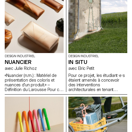
atelier d'écriture avec un
composants techniques, les
journaliste professionnel, qui a
incitant à explorer des
débouché sur 25 articles
approches innovantes en
rédigés par les étudiants sur
termes de forme, de matérialité
leurs projets individuels,
et de fonctionnalité.
rassemblés dans un journal
imprimé.
DESIGN INDUSTRIEL
DESIGN INDUSTRIEL
NUANCIER
IN SITU
avec Julie Richoz
avec Elric Petit
«Nuancier (n.m.) : Matériel de
Pour ce projet, les étudiant·e·s
présentation des coloris et
étaient amenés à concevoir
nuances d’un produit.» —
des interventions
Définition du Larousse Pour ce
architecturales en tenant
projet, les étudiant·e·s ont
compte des caractéristiques
conçu et développé leurs
d'un lieu choisi avec précision.
propres teintes, surfaces,
Ils devaient sélectionner un
assemblages et matières,
bâtiment inspirant pour y
qu'ils ont nuancés en plusieurs
intégrer leur objet ou
échantillons et assemblés
intervention, en pensant à en
ensuite pour créer leur propre
améliorer la fonctionnalité ou à
nuancier.
le protéger de l'usure. Dans le
cadre de cet exercice, les