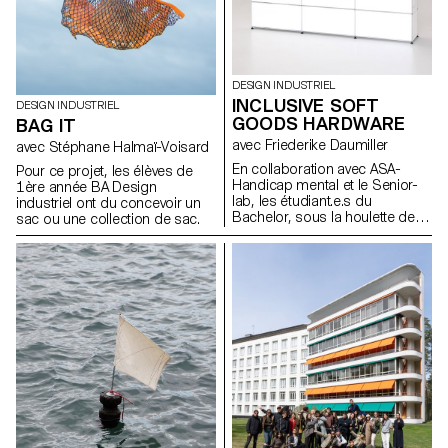
DESIGN INDUSTRIEL
INCLUSIVE SOFT
DESIGN INDUSTRIEL
GOODS HARDWARE
BAG IT
avec Friederike Daumiller
avec Stéphane Halmaï-Voisard
En collaboration avec ASA-
Pour ce projet, les élèves de
Handicap mental et le Senior-
1ère année BA Design
lab, les étudiant.e.s du
industriel ont du concevoir un
Bachelor, sous la houlette de la
sac ou une collection de sac.
designer Friederike Daumiller,
présentent une collection de
pièces de fermeture et de
systèmes de fixation pour
vêtements, sacs et accessoires
à porter qui facilitent leur
utilisation, contribuant ainsi à
les rendre plus universels et
inclusifs.