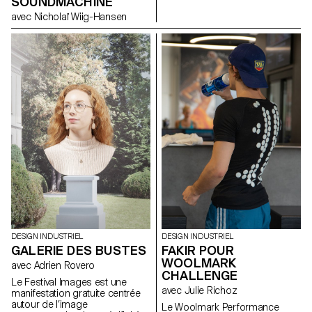
SOUNDMACHINE
présente une collection
avec Nicholaï Wiig-Hansen
décalée de sonnettes
interactives développées par
les étudiants de 1re année en
Bachelor Design Industriel,
sous la direction conjointe de
Stéphane Halmaï-Voisard,
responsable du Bachelor
Design Industriel, et de Mathieu
Rivier, diplômé en Bachelor
Media & Interaction Design. Ce
projet s’inscrit dans le cadre de
l’exposition «Sound & Vision»
proposée en collaboration
avec l’EPFL+ECAL Lab pour la
première fois lors du Salon
international du meuble de
Milan 2019.
DESIGN INDUSTRIEL
DESIGN INDUSTRIEL
GALERIE DES BUSTES
FAKIR POUR
WOOLMARK
avec Adrien Rovero
CHALLENGE
Le Festival Images est une
avec Julie Richoz
manifestation gratuite centrée
autour de l’image
Le Woolmark Performance