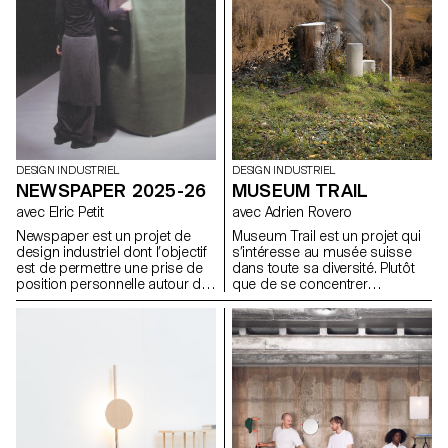
DESIGN INDUSTRIEL
DESIGN INDUSTRIEL
MUSEUM TRAIL
NEWSPAPER 2025-26
avec Adrien Rovero
avec Elric Petit
Museum Trail est un projet qui
Newspaper est un projet de
s’intéresse au musée suisse
design industriel dont l’objectif
dans toute sa diversité. Plutôt
est de permettre une prise de
que de se concentrer
position personnelle autour du
uniquement sur les grandes
sujet de son choix. Le projet
institutions largement
s’appuie sur un article issu de
fréquentées, le projet explore
la presse ou d’un magazine
ce que signifie aujourd’hui «
spécialisé, utilisé comme point
musée » dans un pays qui
de départ conceptuel et
compte plus de mille structures
critique. À travers l’analyse,
muséales, soit l’une des plus
l’interprétation et la traduction
fortes densités au monde.
de ce contenu écrit, le projet
invite à développer une réflexion
de design, en questionnant les