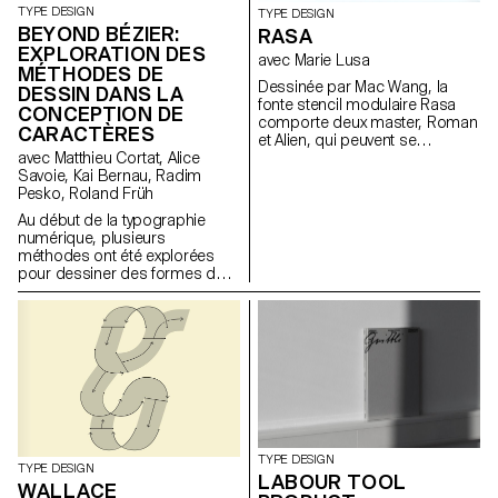
TYPE DESIGN
TYPE DESIGN
BEYOND BÉZIER:
RASA
EXPLORATION DES
avec Marie Lusa
MÉTHODES DE
Dessinée par Mac Wang, la
DESSIN DANS LA
fonte stencil modulaire Rasa
CONCEPTION DE
comporte deux master, Roman
CARACTÈRES
et Alien, qui peuvent se
complémentent et se
avec Matthieu Cortat, Alice
superposent. Projet de
Savoie, Kai Bernau, Radim
semestre. Mentor: Marie Lusa.
Pesko, Roland Früh
Au début de la typographie
numérique, plusieurs
méthodes ont été explorées
pour dessiner des formes de
lettres. L’une d'entre elles, la
courbe de Bézier, un
algorithme qui génère des
courbes avec une petite
quantité de données, présente
l’avantage crucial d’économiser
la mémoire de l’ordinateur et
les ressources de traitement.
C’est aujourd’hui le standard de
l'industrie. Ce projet vise à
TYPE DESIGN
remettre en question ce
TYPE DESIGN
LABOUR TOOL
standard et à le réévaluer en
WALLACE