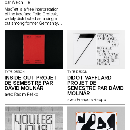
caractère de titre de journal.
par Weichi He
MaxFett is a free interpretation
of the typeface Fette Grotesk,
widely distributed as a single
cut among former German type
foundries under different
names. Fette Grotesque, Breite
fette grotesque, Fette
Steinschrift, Zeitung-
Grotesque, Ganz fette
Groteske. This interpretation of
the source by Herrlinger &
Schmidt from 1881 is taking a
contemporary approach on
heavy squarish grotesks.
TYPE DESIGN
TYPE DESIGN
INSIDE-OUT PROJET
DIDOT VAFFLARD
DE SEMESTRE PAR
PROJET DE
DÁVID MOLNÁR
SEMESTRE PAR DÁVID
MOLNÁR
avec Radim Peško
avec François Rappo