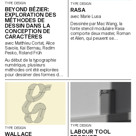
TYPE DESIGN
TYPE DESIGN
BEYOND BÉZIER:
RASA
EXPLORATION DES
avec Marie Lusa
MÉTHODES DE
Dessinée par Mac Wang, la
DESSIN DANS LA
fonte stencil modulaire Rasa
CONCEPTION DE
comporte deux master, Roman
CARACTÈRES
et Alien, qui peuvent se
complémentent et se
avec Matthieu Cortat, Alice
superposent. Projet de
Savoie, Kai Bernau, Radim
semestre. Mentor: Marie Lusa.
Pesko, Roland Früh
Au début de la typographie
numérique, plusieurs
méthodes ont été explorées
pour dessiner des formes de
lettres. L’une d'entre elles, la
courbe de Bézier, un
algorithme qui génère des
courbes avec une petite
quantité de données, présente
l’avantage crucial d’économiser
la mémoire de l’ordinateur et
les ressources de traitement.
C’est aujourd’hui le standard de
l'industrie. Ce projet vise à
TYPE DESIGN
remettre en question ce
TYPE DESIGN
LABOUR TOOL
standard et à le réévaluer en
WALLACE