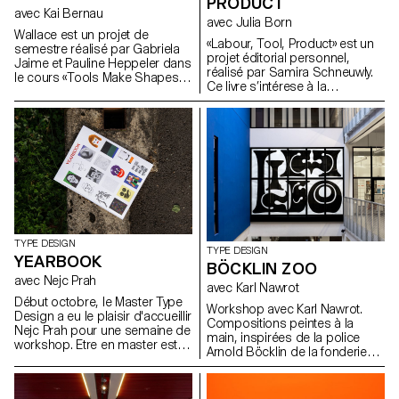
PRODUCT
allant au-delà des tendances
avec Kai Bernau
établies. Il développe des idées
avec Julia Born
novatrices en explorant des
Wallace est un projet de
«Labour, Tool, Product» est un
méthodes alternatives pour
semestre réalisé par Gabriela
projet éditorial personnel,
dessiner des courbes et des
Jaime et Pauline Heppeler dans
réalisé par Samira Schneuwly.
formes de lettres.
le cours «Tools Make Shapes»
Ce livre s’intérese à la
de Kai Bernau. «Nous avons
profession, universlle, de
travaillé à partir de la danse et
paysan, ses évolutions
des mouvements du corps, ce
technologiques et sociales.
qui nous a porté à
L’iconographie provient
expérimenter deux types de
d’images d’une banque
mécanismes. Dans un premier
d’images de l’École
temps, le principe des ciseaux,
Polytechnique Fédérale de
et dans un second celui du
Zürich, ainsi que des livres
compas. Cette seconde piste a
d’inventaire de son grand-père
été développée plus
et son arrière-grand-père.
précisément, car elle nous
TYPE DESIGN
offrait une typologie qui permet
TYPE DESIGN
YEARBOOK
de traduire des mouvements
BÖCKLIN ZOO
de pivot, de rotation, de
avec Nejc Prah
avec Karl Nawrot
glissade, and une structure
Début octobre, le Master Type
typographique libre. Il était
Workshop avec Karl Nawrot.
Design a eu le plaisir d'accueillir
important pour nous de
Compositions peintes à la
Nejc Prah pour une semaine de
montrer comment deux
main, inspirées de la police
workshop. Etre en master est
mouvements se coordonnent
Arnold Böcklin de la fonderie
un moment spécial, tant sur le
pour ne faire qu’un; nous avons
Otto Weisert (1904).
plan personnel que
donc décider de garder, dans
professionnel. Afin d'en garder
la fonte finale, un tracé ouvert.»