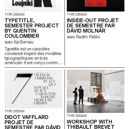
TYPE DESIGN
TYPE DESIGN
TYPETITLE,
INSIDE-OUT PROJET
SEMESTER PROJECT
DE SEMESTRE PAR
BY QUENTIN
DÁVID MOLNÁR
COULOMBIER
avec Radim Peško
avec Kai Bernau
Typetitle est un caractère
condensé inspiré des modèles
typographiques en bois
américain. Il est conçu comme
caractère de titre de journal.
TYPE DESIGN
DIDOT VAFFLARD
TYPE DESIGN
WORKSHOP WITH
PROJET DE
THIBAULT BREVET
SEMESTRE PAR DÁVID