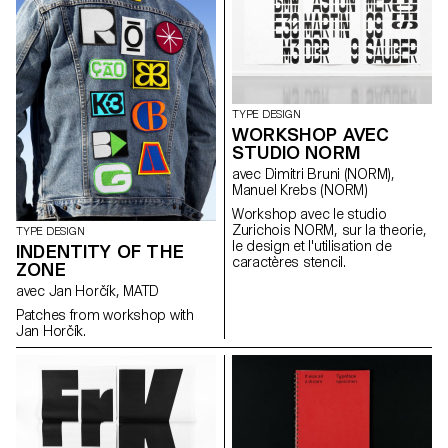
Grotesque, Ganz fette
Groteske. This interpretation of
the source by Herrlinger &
Schmidt from 1881 is taking a
contemporary approach on
heavy squarish grotesks.
TYPE DESIGN
WORKSHOP AVEC
STUDIO NORM
avec Dimitri Bruni (NORM),
Manuel Krebs (NORM)
Workshop avec le studio
Zurichois NORM, sur la theorie,
TYPE DESIGN
le design et l'utilisation de
INDENTITY OF THE
caractères stencil.
ZONE
avec Jan Horčík, MATD
Patches from workshop with
Jan Horčík.