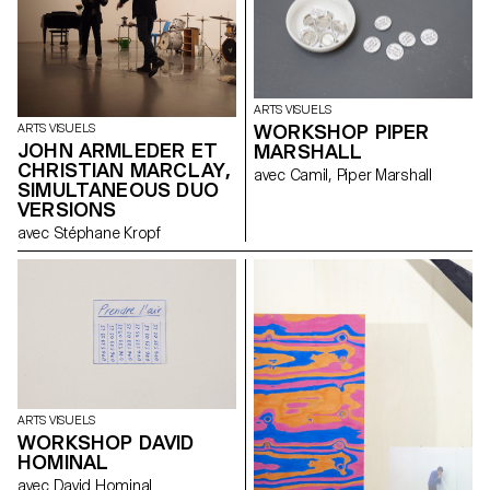
depuis témoigne de la variété
des démarches artistiques
contemporaines. John M
Armleder, Pierre Charpin,
Constance Guisset, Fabrice
Gygi, Alex Hanimann, David
ARTS VISUELS
Hominal, Helen Marten, Karim
WORKSHOP PIPER
ARTS VISUELS
Noureldin, Mai-Thu Perret, et
JOHN ARMLEDER ET
MARSHALL
Olivier Saudan évoquent ainsi le
CHRISTIAN MARCLAY,
déplacement de leurs intérêts
avec Camil, Piper Marshall
dans le domaine imprimé et
SIMULTANEOUS DUO
démontrent les ressources
VERSIONS
graphiques de l’image
avec Stéphane Kropf
multipliée.
ARTS VISUELS
WORKSHOP DAVID
HOMINAL
avec David Hominal