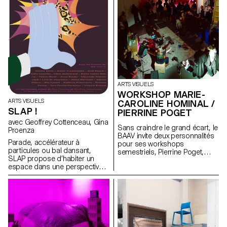
ARTS VISUELS
WORKSHOP MARIE-
ARTS VISUELS
CAROLINE HOMINAL /
SLAP !
PIERRINE POGET
avec Geoffrey Cottenceau, Gina
Sans craindre le grand écart, le
Proenza
BAAV invite deux personnalités
Parade, accélérateur à
pour ses workshops
particules ou bal dansant,
semestriels, Pierrine Poget,
SLAP propose d’habiter un
auteure et poète, et Marie-
espace dans une perspective
Caroline Hominal, danseuse et
gravitationnelle. Les oeuvres,
performeuse, toutes deux de
qui se positionnent à la
Genève. La première, décrite
frontière entre deux et trois
par un étudiant comme une «
dimensions, sont soumises
ostéopathe du cerveau »
aux lois centrifuges et se
convie un groupe
retrouvent à échanger entre
d’étudiant.e.x.s à faire famille
elles pour créer des narratifs
avec les voix dans sa tête,