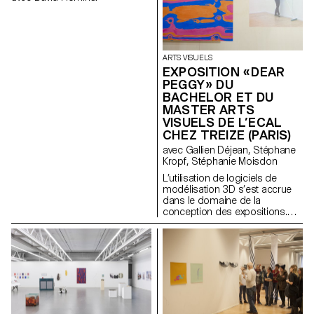
ARTS VISUELS
EXPOSITION « DEAR
PEGGY » DU
BACHELOR ET DU
MASTER ARTS
VISUELS DE L’ECAL
CHEZ TREIZE (PARIS)
avec Gallien Déjean, Stéphane
Kropf, Stéphanie Moisdon
L’utilisation de logiciels de
modélisation 3D s’est accrue
dans le domaine de la
conception des expositions.
Ces outils offrent aux designers
et aux commissaires une plus
grande maniabilité pour
reconstituer l’espace virtuel de
la galerie et y expérimenter les
différentes options
scénographiques envisagées.
Pourtant, malgré l’éventail des
possibilités de ces logiciel (la