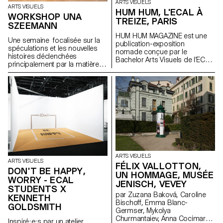
ARTS VISUELS
ARTS VISUELS
HUM HUM, L'ECAL À
WORKSHOP UNA
TREIZE, PARIS
SZEEMANN
HUM HUM MAGAZINE est une
Une semaine focalisée sur la
publication-exposition
spéculations et les nouvelles
nomade conçue par le
histoires déclenchées
Bachelor Arts Visuels de l’ECAL
principalement par la matière
dont le premier numéro investit
avec l'artiste Una Szeemann.
la galerie parisienne Treize.
Les étudiant.exs ont orienté
Organisée autour d'une série
leurs réflexions sur le pouvoir
d'invitations, chaque édition est
des objets, du point de vue de
pensée par les étudiant·e·s du
l'art, du fétichisme, de l'object
Bachelor Arts Visuels comme
oriented ontology, de la
une exposition facilement
psychanalyse et de la magie…
diffusable et activable à l’infini. À
l’occasion du lancement de
son premier numéro, HUM
HUM MAGAZINE investit Treize à
Paris pour y déployer son
ARTS VISUELS
ARTS VISUELS
sommaire à l’échelle du lieu. Un
FÉLIX VALLOTTON,
DON'T BE HAPPY,
projet initié par Philippe
UN HOMMAGE, MUSÉE
WORRY - ECAL
Decrauzat, Gallien Déjean et
JENISCH, VEVEY
Stéphane Kropf.
STUDENTS X
par Zuzana Baková, Caroline
KENNETH
Bischoff, Emma Blanc-
GOLDSMITH
Germser, Mykolya
Churmantaiev, Anna Cocimarov,
Inspiré·e·s par un atelier