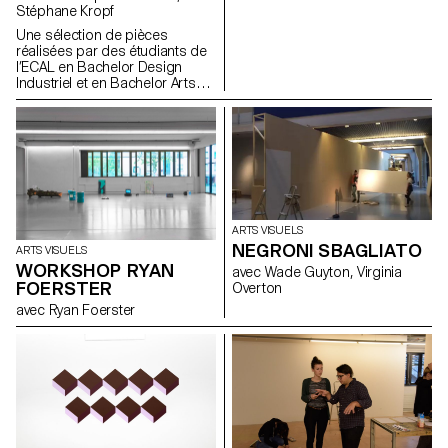
desire.
Stéphane Kropf
Une sélection de pièces
réalisées par des étudiants de
l’ECAL en Bachelor Design
Industriel et en Bachelor Arts
Visuels sous la direction de
Christophe Guberan et
Stéphane Kropf. Une exposition
mise en scène par John M
Armleder.
ARTS VISUELS
NEGRONI SBAGLIATO
ARTS VISUELS
WORKSHOP RYAN
avec Wade Guyton, Virginia
FOERSTER
Overton
avec Ryan Foerster