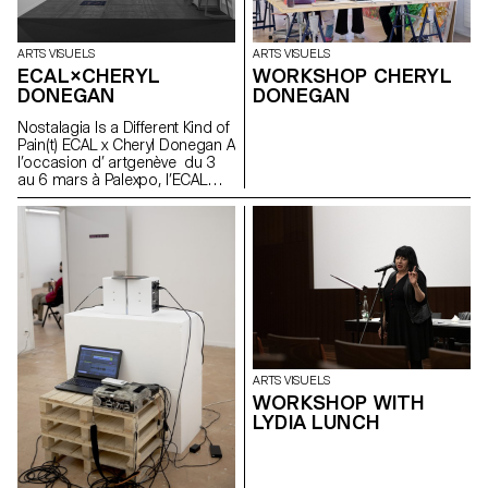
ARTS VISUELS
ARTS VISUELS
ECAL×CHERYL
WORKSHOP CHERYL
DONEGAN
DONEGAN
Nostalagia Is a Different Kind of
Pain(t) ECAL x Cheryl Donegan A
l’occasion d’ artgenève du 3
au 6 mars à Palexpo, l’ECAL
présente des projets
d’étudiant·e·s en Bachelor Arts
Visuels réalisés à l’occasion
d’un workshop avec l'artiste
américaine Cheryl Donegan .
Initié dans le cadre d'une
collaboration avec la Fondation
Art & Vie, dont la mission
s’articule autour du textile, cet
atelier avait pour objectif le
croisement entre les objets du
ARTS VISUELS
quotidien, la subversion des
WORKSHOP WITH
processus artisanaux et les
LYDIA LUNCH
gestes reproductifs. Réalisée
par des étudiant·e·s de la
première à la troisième année,
la sélection des œuvres