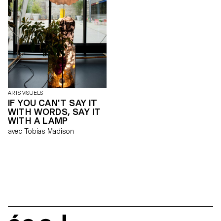
partir desquels les œuvres,
accrochées sur des tiges,
étaient projetées dans l’espace.
En s’inspirant de ce système,
«Dear Peggy» s’affranchit de la
linéarité et de la planéité murale
du white cube pour
métamorphoser l’espace
d’exposition, démultiplier les
plans de l’accrochage et
donner une nouvelle matérialité
aux œuvres présentées.
ARTS VISUELS
Exposition sans thème, «Dear
IF YOU CAN'T SAY IT
Peggy» incarne la diversité des
WITH WORDS, SAY IT
pratiques développées au sein
WITH A LAMP
de l’ECAL. Cette mise entre
avec Tobias Madison
parenthèse d’œuvres
disparates entre deux murs
incurvés fonctionne comme un
emballage, une métaphore
simultanée de l’exposition
collective temporaire et de
l’école d’art. «Dear Peggy» est
un tube ouvert de part et
d’autre, un passage transitoire,
comme peut l’être une école
dans la carrière d’un artiste.