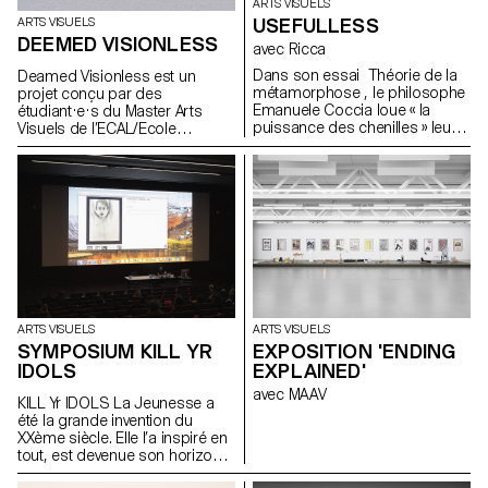
ARTS VISUELS
USEFULLESS
ARTS VISUELS
DEEMED VISIONLESS
avec Ricca
Dans son essai Théorie de la
Deamed Visionless est un
métamorphose , le philosophe
projet conçu par des
Emanuele Coccia loue « la
étudiant·e·s du Master Arts
puissance des chenilles » leur
Visuels de l’ECAL/Ecole
permettant de passer d’une
cantonale d’art de Lausanne.
existence à l’autre sans devoir
mourir ni renaître, faisant par là
basculer le monde sans le
toucher. Cet état amphibie
s’incarne dans la figure du
cocon, étape à la fois
intermédiaire et entière, qui
totalise plus que la somme de
deux moitiés. Le cocon est un
territoire borné mais sans
ARTS VISUELS
ARTS VISUELS
limites, ni complètement la vie,
SYMPOSIUM KILL YR
EXPOSITION 'ENDING
ni totalement la mort ; c’est une
IDOLS
EXPLAINED'
forme plurielle et poreuse
rendant compte simultanément
avec MAAV
KILL Yr IDOLS La Jeunesse a
de plusieurs réalités parfois
été la grande invention du
contradictoires. Les œuvres
XXème siècle. Elle l’a inspiré en
présentées ici font écho au
tout, est devenue son horizon,
principe de transition qui
son moteur. Nous avançons
gouverne cette exposition.