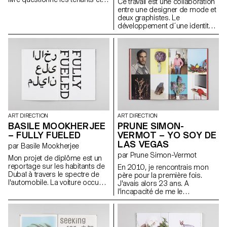
Ce travail est une collaboration
les aboutissants de l'opinion
entre une designer de mode et
de la Génération Y à propos de
deux graphistes. Le
la vie, du travail et de
développement d´une identité
l'inspiration. Comment
visuelle contient le conception d
sommes-nous censés agir
´une typographie identitaire et
? J'ai parlé à 14 personnes de
un style photographique. Un
différents milieux, avec des
élément important de ce projet
ambitions et des rêves
est une publication. Il est un
différents sur les plans
médium/ une tribune pour
linguistique et visuel. Les
montrer la dernière collection et
réponses sont étonnantes,
présenter le designer. Il s'agit
passionnantes et simplement
d'une exploration et
sincères. Toute la publication
l'interprétation des sources
utilise Oskar une famille de
d'inspiration. Il raconte les
ART DIRECTION
ART DIRECTION
caractères, sérieuse et
histoires de la collection et il
BASILE MOOKHERJEE
PRUNE SIMON-
spéciale à la fois, que j'ai
crée une ambiance spécifique.
– FULLY FUELED
VERMOT – YO SOY DE
spécialement dessinée pour ce
LAS VEGAS
projet. Le tout assemblé, vous
par Basile Mookherjee
découvrez une collection
par Prune Simon-Vermot
Mon projet de diplôme est un
complexe de 14 différentes
reportage sur les habitants de
En 2010, je rencontrais mon
vies par des interviews et des
Dubaï à travers le spectre de
père pour la première fois.
conversations.
l'automobile. La voiture occupe
J'avais alors 23 ans. A
une place prépondérante dans
l'incapacité de me le
la vie des habitants des Emirats
représenter qui m'avait
Arabes Unis, où les villes
accompagnée jusque-là —
s'étirent sur des kilomètres et
puisque je n'avais de lui aucune
sont traversées par des
image — s'ajoutait alors un