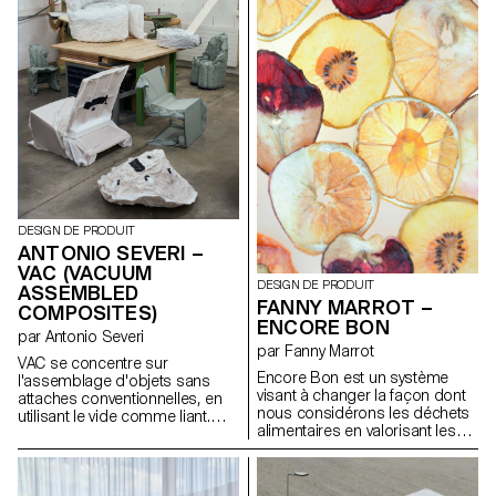
d'un travail de recherche autour
répondre à l'un des besoins les
de l'éco-conception. Grâce à
plus essentiels de l'humanité :
cette collaboration,
la communication.
DECATHLON mobilise la jeune
génération de designers pour
nourrir son travail exploratoire
sur la conception. Ces
concept-bikes, imaginés par
des étudiant·e·s du Master
Design de Produit de l'ECAL,
incarnent une vision d'avenir où
développement durable et
plaisir de l'activité en plein air
DESIGN DE PRODUIT
vont de pair.
ANTONIO SEVERI –
VAC (VACUUM
DESIGN DE PRODUIT
ASSEMBLED
FANNY MARROT –
COMPOSITES)
ENCORE BON
par Antonio Severi
par Fanny Marrot
VAC se concentre sur
Encore Bon est un système
l'assemblage d'objets sans
visant à changer la façon dont
attaches conventionnelles, en
nous considérons les déchets
utilisant le vide comme liant.
alimentaires en valorisant les
Cette technique, connue sous
ressources existantes
le nom de "jamming", provient
invendues mais
de la robotique douce mais est
consommables produites par
également utilisée lors de la