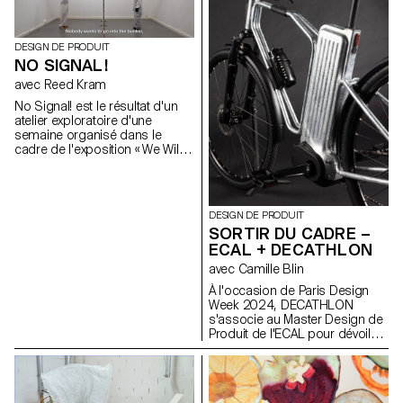
ventilateurs, le plafond désuet a
movement, and solar
été revitalisé sans nécessiter
functionality.
une rénovation complète.
DESIGN DE PRODUIT
NO SIGNAL!
avec Reed Kram
No Signal! est le résultat d'un
atelier exploratoire d'une
semaine organisé dans le
cadre de l'exposition « We Will
Survive » du Mudac, qui se
penche sur le monde des «
Preppers ». Guidés par le
designer Reed Kram, les
DESIGN DE PRODUIT
étudiants du programme MA
SORTIR DU CADRE –
Product Design ont travaillé en
ECAL + DECATHLON
binôme pour créer des
solutions à un scénario
avec Camille Blin
hypothétique dans lequel les
À l'occasion de Paris Design
téléphones ne fonctionnent
Week 2024, DECATHLON
plus, l'internet est hors service
s'associe au Master Design de
et l'électricité n'est pas
Produit de l'ECAL pour dévoiler
disponible. Face à cet
"Sortir du Cadre", une
effondrement de l'infrastructure
installation présentant deux
moderne, leur mission
prototypes de vélos de trekking
consistait à réimaginer la
à assistance électrique issus
manière dont nous pourrions