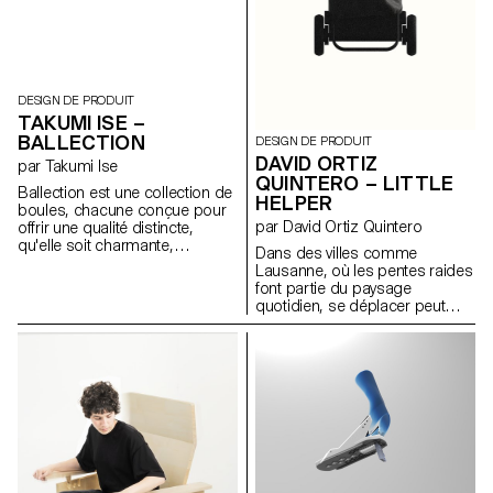
design humble et ancré.
DESIGN DE PRODUIT
TAKUMI ISE –
BALLECTION
DESIGN DE PRODUIT
DAVID ORTIZ
par Takumi Ise
QUINTERO – LITTLE
Ballection est une collection de
HELPER
boules, chacune conçue pour
par David Ortiz Quintero
offrir une qualité distincte,
qu'elle soit charmante,
Dans des villes comme
surprenante ou ludique. La
Lausanne, où les pentes raides
série constitue une exploration
font partie du paysage
créative et un portfolio
quotidien, se déplacer peut
personnel reflétant la
représenter un véritable défi.
fascination du designer pour
Développé en collaboration
les matériaux, les techniques et
avec le senior-lab, ce projet
les approches.
part de l’observation d’un objet
simple mais essentiel. Little
Helper réinvente le chariot de
courses comme un outil
d’autonomie. Il explore
comment une technologie
discrète peut alléger le