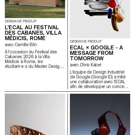
DESIGN DE PRODUIT
L'ECAL AU FESTIVAL
DES CABANES, VILLA
MÉDICIS, ROME
DESIGN DE PRODUIT
avec Camille Blin
ECAL × GOOGLE - A
À l'occasion du Festival des
MESSAGE FROM
Cabanes 2026 à la Villa
TOMORROW
Médicis à Rome, les
avec Chris Kabel
étudiant·e·s du Master Design
de Produit ont été invités à
L'équipe de Design Industriel
développer un projet en lien
de Google (Google ID) a initié
avec le jardin de la Villa, en
une collaboration avec l'ECAL
collaboration avec le célèbre
afin de développer un concept
fabricant italien de
de produit autour du téléphone
céramique Mutina. Les jardins
portable qui soit inspiré d'un
de la Villa offrent un contexte
rituel quotidien. Les étudiant·e·s
historique et spatial riche,
en Master de Design de
propice à l'exploration de
Produit ont été invité·e·s à
l'esthétique, des fonctions et de
imaginer un outil innovant
l'interaction avec les visiteurs.
adapté aux habitudes
Les étudiant·e·s ont eu accès à
contemporaines. À travers des
l'ensemble du catalogue Mutina
stroytelling créatifs, ces projets
(carreaux, briques et autres
conceptuels s’intéressent à la