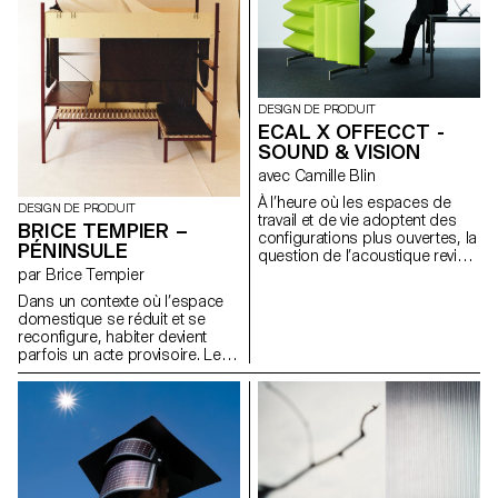
électroniques de plus en plus
établir un lien précis entre le
fragiles et précieux.
geste physique et les
possibilités numériques. Inspiré
des circuits de billes pour
enfants, SoundTrack associe
des outils musicaux complexes
DESIGN DE PRODUIT
à des blocs modulaires
ECAL X OFFECCT -
simples, permettant aux
SOUND & VISION
joueurs de composer et
avec Camille Blin
façonner leurs propres
morceaux.
À l’heure où les espaces de
DESIGN DE PRODUIT
travail et de vie adoptent des
BRICE TEMPIER –
configurations plus ouvertes, la
PÉNINSULE
question de l’acoustique revient
au premier plan. Offecct, un
par Brice Tempier
célèbre fabricant de meubles
Dans un contexte où l’espace
suédois, s’est associé aux
domestique se réduit et se
étudiant.e.s du Master Design
reconfigure, habiter devient
Produit de l’ECAL, sous la
parfois un acte provisoire. Les
direction de Camille Blin, pour
lieux se traversent plus qu’ils ne
repenser la cloison acoustique
s’installent, et la question n’est
– un outil clé pour structurer
plus tant celle de
nos environnements autant que
l’aménagement que celle de la
nos pensées. Présente dans
présence. S’inspirant de
l’ADN d’Offecct depuis le début
l’archétype de la mezzanine,
des années 2000, l’acoustique
Péninsule prend la forme d’une
mérite aujourd’hui une nouvelle
structure mobile aux